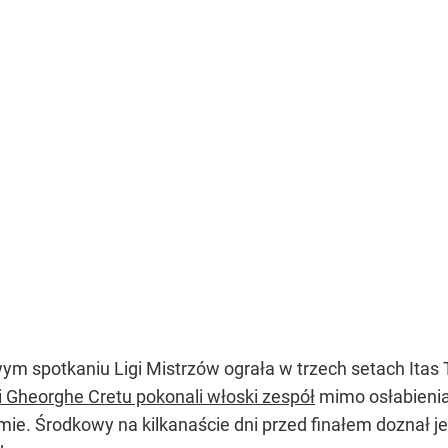
m spotkaniu Ligi Mistrzów ograła w trzech setach Itas 
 Gheorghe Cretu pokonali włoski zespół
mimo osłabienia
ie. Środkowy na kilkanaście dni przed finałem doznał j