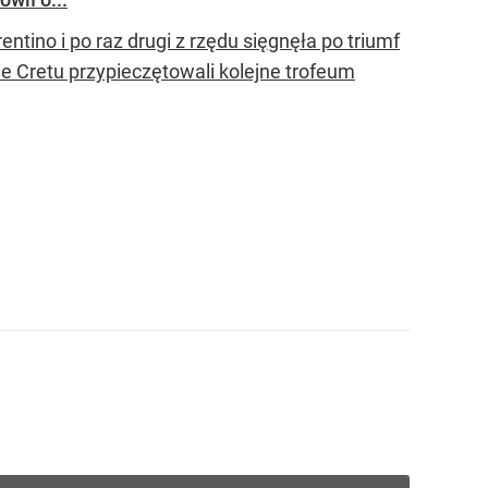
ntino i po raz drugi z rzędu sięgnęła po triumf
 Cretu przypieczętowali kolejne trofeum