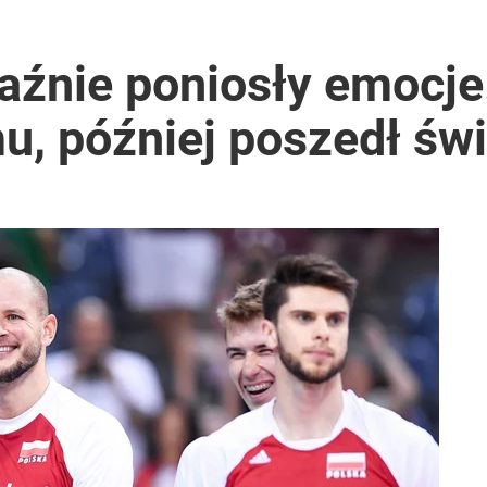
aźnie poniosły emocje
u, później poszedł św