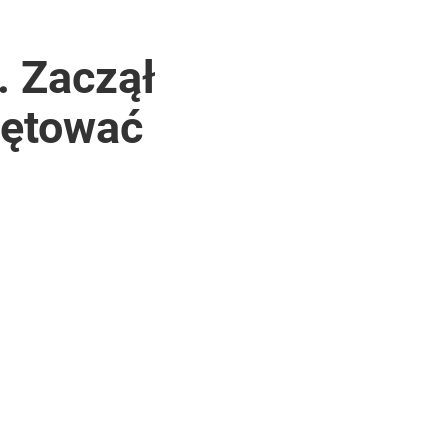
. Zaczął
iętować