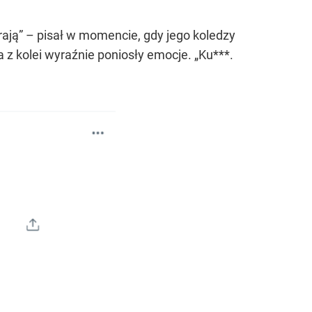
grają” – pisał w momencie, gdy jego koledzy
 z kolei wyraźnie poniosły emocje. „Ku***.