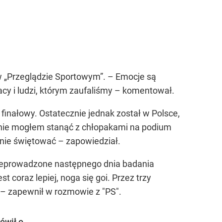
w „Przeglądzie Sportowym”. – Emocje są
acy i ludzi, którym zaufaliśmy – komentował.
finałowy. Ostatecznie jednak został w Polsce,
e nie mogłem stanąć z chłopakami na podium
lnie świętować – zapowiedział.
zeprowadzone następnego dnia badania
 coraz lepiej, noga się goi. Przez trzy
ą – zapewnił w rozmowie z "PS".
wił o...