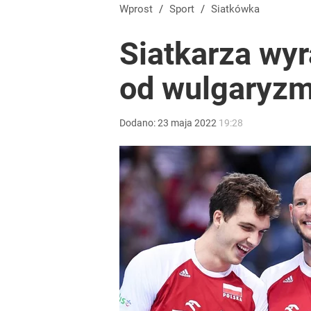
Wprost
/
Sport
/
Siatkówka
Siatkarza wyr
od wulgaryzm
Dodano:
23
maja
2022
19:28