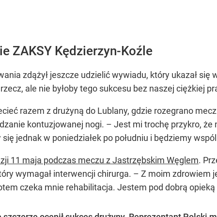
sie ZAKSY Kędzierzyn-Koźle
nia zdążył jeszcze udzielić wywiadu, który ukazał się 
ecz, ale nie byłoby tego sukcesu bez naszej ciężkiej pr
cieć razem z drużyną do Lublany, gdzie rozegrano mecz 
dzanie kontuzjowanej nogi. – Jest mi trochę przykro, ż
 się jednak w poniedziałek po południu i będziemy wspó
uzji 11 maja podczas meczu z Jastrzębskim Węglem
. Pr
tóry wymagał interwencji chirurga. – Z moim zdrowiem jest
 potem czeka mnie rehabilitacja. Jestem pod dobrą opiek
zczerze ocenił sukces drużyny. Reprezentant Polski mó