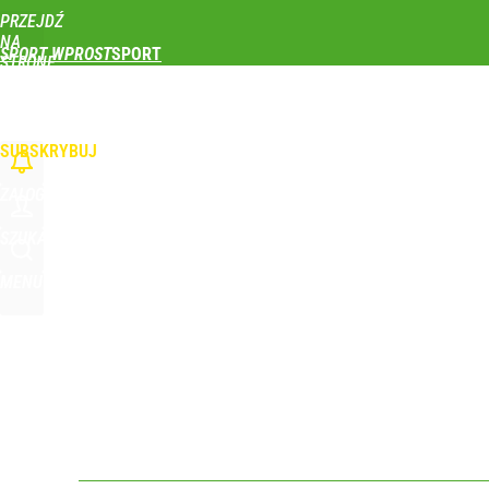
PRZEJDŹ
Udostępnij
0
Skomentuj
NA
SPORT WPROST
STRONĘ
GŁÓWNĄ
PIŁKA NOŻNA
SIATKÓWKA
TENIS
LEKKOATLETYKA
SKOKI NARCIAR
WPROST.PL
SUBSKRYBUJ
ZALOGUJ
SZUKAJ
MENU