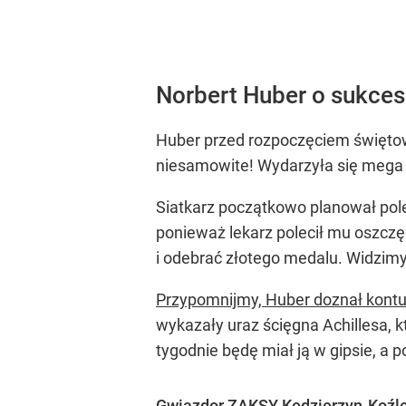
Norbert Huber o sukce
Huber przed rozpoczęciem świętowa
niesamowite! Wydarzyła się mega rz
Siatkarz początkowo planował pole
ponieważ lekarz polecił mu oszczę
i odebrać złotego medalu. Widzimy
Przypomnijmy, Huber doznał kont
wykazały uraz ścięgna Achillesa, k
tygodnie będę miał ją w gipsie, a
Gwiazdor ZAKSY Kędzierzyn-Koźle s