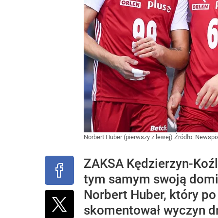
Norbert Huber (pierwszy z lewej)
Źródło:
Newspix
ZAKSA Kędzierzyn-Koźle
tym samym swoją domina
Norbert Huber, który p
skomentował wyczyn dr