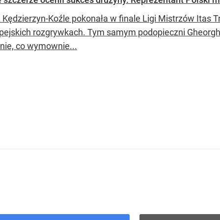
ędzierzyn-Koźle pokonała w finale Ligi Mistrzów Itas Tre
pejskich rozgrywkach. Tym samym podopieczni Gheorghe
nie, co wymownie...