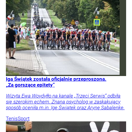
Iga Świątek została oficjalnie przeproszona.
„Za gorszące epitety”
Wizyta Ewa Woydyłło na kanale „Trzeci Serwis” odbiła
się szerokim echem. Znana psycholog w zaskakujący
sposób oceniła m.in. Igę Świątek oraz Arynę Sabalenkę.
Tenis
Sport