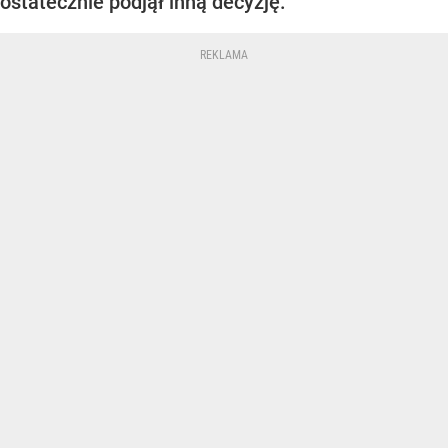
ostatecznie podjął inną decyzję.