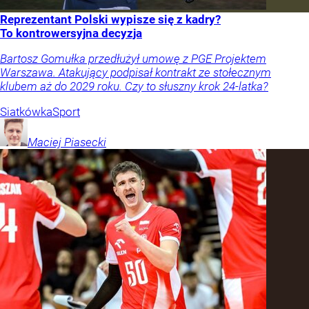
Reprezentant Polski wypisze się z kadry?
To kontrowersyjna decyzja
Bartosz Gomułka przedłużył umowę z PGE Projektem
Warszawa. Atakujący podpisał kontrakt ze stołecznym
klubem aż do 2029 roku. Czy to słuszny krok 24-latka?
Siatkówka
Sport
Maciej
Piasecki