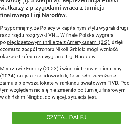
w środę (tj. 5 sierpnia). Reprezentacja Polski
siatkarzy z przygodami wraca z turnieju
finałowego Ligi Narodów.
Przypomnijmy, że Polacy w kapitalnym stylu wygrali drugi
raz z rzędu rozgrywki VNL. W finale Polska wygrała
po
pięciosetowym thrillerze z Amerykanami (3:2)
, dzięki
czemu to zespół trenera Nikoli Grbicia mógł wznieść
okazałe trofeum za wygranie Ligi Narodów.
Mistrzowie Europy (2023) i wicemistrzowie olimpijscy
(2024) raz jeszcze udowodnili, że w pełni zasłużenie
zajmują pierwszą lokatę w rankingu światowym FIVB. Pod
tym względem nic się nie zmieniło po turnieju finałowym
w chińskim Ningbo, co więcej, sytuacja jest...
CZYTAJ DALEJ