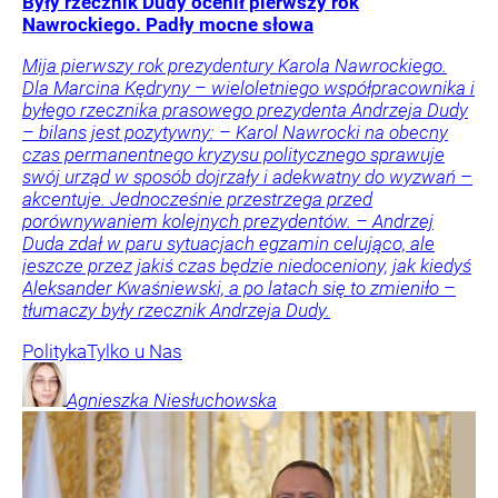
Były rzecznik Dudy ocenił pierwszy rok
Nawrockiego. Padły mocne słowa
Mija pierwszy rok prezydentury Karola Nawrockiego.
Dla Marcina Kędryny – wieloletniego współpracownika i
byłego rzecznika prasowego prezydenta Andrzeja Dudy
– bilans jest pozytywny: – Karol Nawrocki na obecny
czas permanentnego kryzysu politycznego sprawuje
swój urząd w sposób dojrzały i adekwatny do wyzwań –
akcentuje. Jednocześnie przestrzega przed
porównywaniem kolejnych prezydentów. – Andrzej
Duda zdał w paru sytuacjach egzamin celująco, ale
jeszcze przez jakiś czas będzie niedoceniony, jak kiedyś
Aleksander Kwaśniewski, a po latach się to zmieniło –
tłumaczy były rzecznik Andrzeja Dudy.
Polityka
Tylko u Nas
Agnieszka
Niesłuchowska