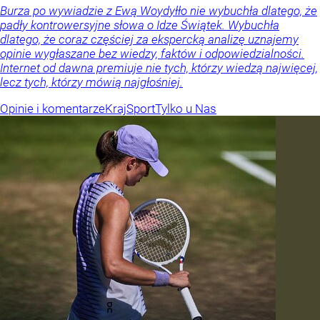
Burza po wywiadzie z Ewą Woydyłło nie wybuchła dlatego, że
padły kontrowersyjne słowa o Idze Świątek. Wybuchła
dlatego, że coraz częściej za ekspercką analizę uznajemy
opinie wygłaszane bez wiedzy, faktów i odpowiedzialności.
Internet od dawna premiuje nie tych, którzy wiedzą najwięcej,
lecz tych, którzy mówią najgłośniej.
Opinie i komentarze
Kraj
Sport
Tylko u Nas