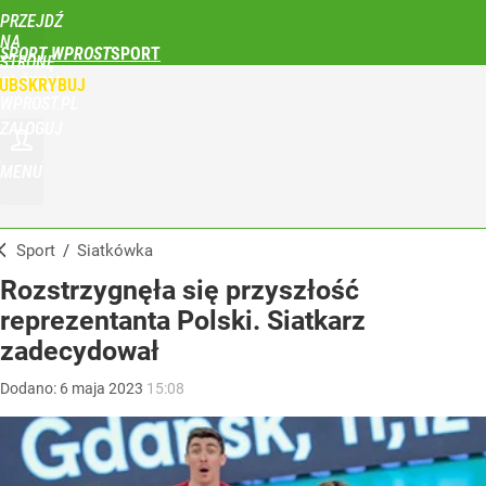
PRZEJDŹ
NA
SPORT WPROST
STRONĘ
GŁÓWNĄ
UBSKRYBUJ
WPROST.PL
ZALOGUJ
MENU
Sport
/
Siatkówka
Rozstrzygnęła się przyszłość
reprezentanta Polski. Siatkarz
zadecydował
Dodano:
6
maja
2023
15:08