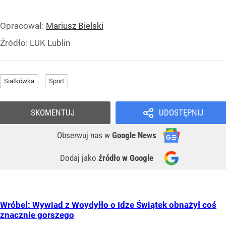
Opracował:
Mariusz Bielski
Źródło:
LUK Lublin
Siatkówka
Sport
SKOMENTUJ
UDOSTĘPNIJ
Obserwuj nas
w
Google News
Dodaj jako
źródło w Google
Wróbel: Wywiad z Woydyłło o Idze Świątek obnażył coś
znacznie gorszego