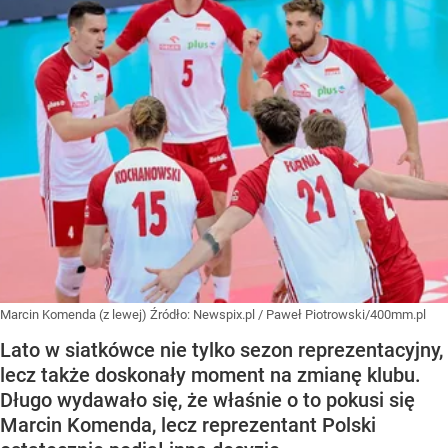
Marcin Komenda (z lewej)
Źródło:
Newspix.pl
/
Paweł Piotrowski/400mm.pl
Lato w siatkówce nie tylko sezon reprezentacyjny,
lecz także doskonały moment na zmianę klubu.
Długo wydawało się, że właśnie o to pokusi się
Marcin Komenda, lecz reprezentant Polski