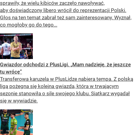
sprawiły, że wielu kibiców zaczęło nawoływać,
aby doświadczony libero wrócił do reprezentacji Polski.
Głos na ten temat zabrał też sam zainteresowany. Wyznał,
co mogłoby go do tego...
Gwiazdor odchodzi z PlusLigi. „Mam nadzieję, że jeszcze
tu wrócę”
Transferowa karuzela w PlusLidze nabiera tempa. Z polską
ligą pożegna się kolejna gwiazda, która w trwającym
sezonie stanowiła o sile swojego klubu. Siatkarz wygadał
się w wywiadzie.