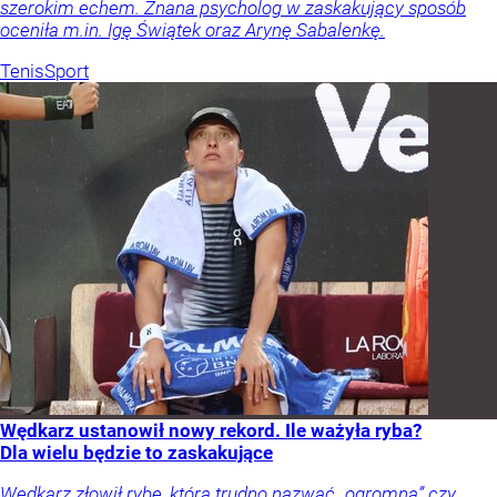
szerokim echem. Znana psycholog w zaskakujący sposób
oceniła m.in. Igę Świątek oraz Arynę Sabalenkę.
Tenis
Sport
Wędkarz ustanowił nowy rekord. Ile ważyła ryba?
Dla wielu będzie to zaskakujące
Wędkarz złowił rybę, którą trudno nazwać „ogromną” czy