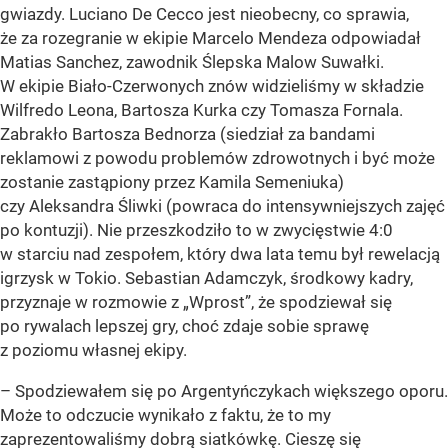
gwiazdy. Luciano De Cecco jest nieobecny, co sprawia,
że za rozegranie w ekipie Marcelo Mendeza odpowiadał
Matias Sanchez, zawodnik Ślepska Malow Suwałki.
W ekipie Biało-Czerwonych znów widzieliśmy w składzie
Wilfredo Leona, Bartosza Kurka czy Tomasza Fornala.
Zabrakło Bartosza Bednorza (siedział za bandami
reklamowi z powodu problemów zdrowotnych i być może
zostanie zastąpiony przez Kamila Semeniuka)
czy Aleksandra Śliwki (powraca do intensywniejszych zajęć
po kontuzji). Nie przeszkodziło to w zwycięstwie 4:0
w starciu nad zespołem, który dwa lata temu był rewelacją
igrzysk w Tokio. Sebastian Adamczyk, środkowy kadry,
przyznaje w rozmowie z „Wprost”, że spodziewał się
po rywalach lepszej gry, choć zdaje sobie sprawę
z poziomu własnej ekipy.
– Spodziewałem się po Argentyńczykach większego oporu.
Może to odczucie wynikało z faktu, że to my
zaprezentowaliśmy dobrą siatkówkę. Cieszę się