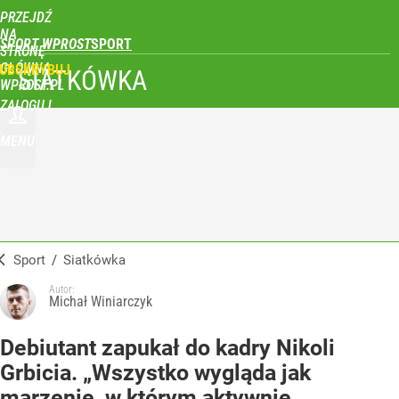
PRZEJDŹ
NA
SPORT WPROST
STRONĘ
GŁÓWNĄ
UBSKRYBUJ
SIATKÓWKA
WPROST.PL
ZALOGUJ
MENU
Sport
/
Siatkówka
Autor:
Michał Winiarczyk
Debiutant zapukał do kadry Nikoli
Grbicia. „Wszystko wygląda jak
marzenie, w którym aktywnie