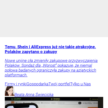
Temu, Shein i AliExpress już nie takie atrakcyjne.
Polaków zapytano o zakupy
Nowe unijne cła zmieniły zakupowe przyzwyczajenia
Polaków. Sondaż dla „Wprost” pokazuje, że niemal
połowa badanych ograniczyła zakupy na azjatyckich
platformach.
Firmy i rynki
Gospodarka
Twój portfel
Tylko u Nas
Beata Anna
Święcicka