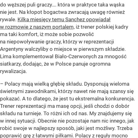
do węższej puli graczy…. która w praktyce taka wąska
nie jest. Na kłopot bogactwa zwracają uwagę również
rywale.
Kilka miesięcy temu Sanchez opowiadał
w rozmowie z naszym portalem,
iż trener polskiej kadry
ma taki komfort, iż może sobie pozwolić
na niepowoływanie graczy, którzy w reprezentacji
Argentyny walczyliby o miejsce w pierwszym składzie.
Lima komplementował Biało-Czerwonych za mnogość
siatkarzy, dodając, że w Polsce panuje ogromna
rywalizacja.
– Polacy mają wielką głębię składu. Dysponują wieloma
świetnymi zawodnikami, którzy nawet nie mają szansy się
pokazać. A to dlatego, że jest tu ekstremalna konkurencja.
Trener reprezentacji ma masę opcji, jeśli chodzi o dobór
składu na turnieje. To różni ich od nas. My znajdujemy się
w innej sytuacji. Obecnie nie pozostaje nam nic innego, jak
robić swoje w najlepszy sposób, jaki jest możliwy. Trzeba
poprawić grę z łatwymi piłkami. Polacy z reguły mocno