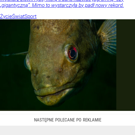
„gigantyczną”. Mimo to wystarczyła by padł nowy rekord.
Życie
Świat
Sport