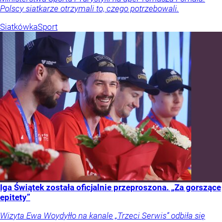
Polscy siatkarze otrzymali to, czego potrzebowali.
Siatkówka
Sport
Iga Świątek została oficjalnie przeproszona. „Za gorszące
epitety”
Wizyta Ewa Woydyłło na kanale „Trzeci Serwis” odbiła się