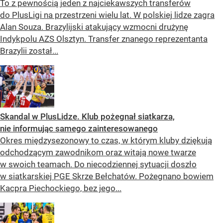
To z pewnością jeden z najciekawszych transferów
do PlusLigi na przestrzeni wielu lat. W polskiej lidze zagra
Alan Souza. Brazylijski atakujący wzmocni drużynę
Indykpolu AZS Olsztyn. Transfer znanego reprezentanta
Brazylii został...
Skandal w PlusLidze. Klub pożegnał siatkarza,
nie informując samego zainteresowanego
Okres międzysezonowy to czas, w którym kluby dziękują
odchodzącym zawodnikom oraz witają nowe twarze
w swoich teamach. Do niecodziennej sytuacji doszło
w siatkarskiej PGE Skrze Bełchatów. Pożegnano bowiem
Kacpra Piechockiego, bez jego...