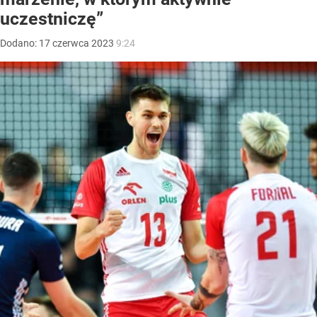
uczestniczę”
Dodano:
17
czerwca
2023
9:24