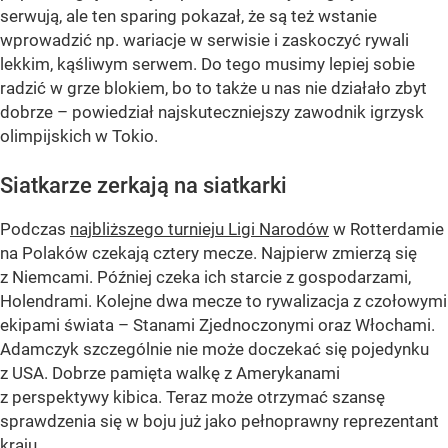
serwują, ale ten sparing pokazał, że są też wstanie
wprowadzić np. wariacje w serwisie i zaskoczyć rywali
lekkim, kąśliwym serwem. Do tego musimy lepiej sobie
radzić w grze blokiem, bo to także u nas nie działało zbyt
dobrze – powiedział najskuteczniejszy zawodnik igrzysk
olimpijskich w Tokio.
Siatkarze zerkają na siatkarki
Podczas
najbliższego turnieju Ligi Narodów
w Rotterdamie
na Polaków czekają cztery mecze. Najpierw zmierzą się
z Niemcami. Później czeka ich starcie z gospodarzami,
Holendrami. Kolejne dwa mecze to rywalizacja z czołowymi
ekipami świata – Stanami Zjednoczonymi oraz Włochami.
Adamczyk szczególnie nie może doczekać się pojedynku
z USA. Dobrze pamięta walkę z Amerykanami
z perspektywy kibica. Teraz może otrzymać szansę
sprawdzenia się w boju już jako pełnoprawny reprezentant
kraju.