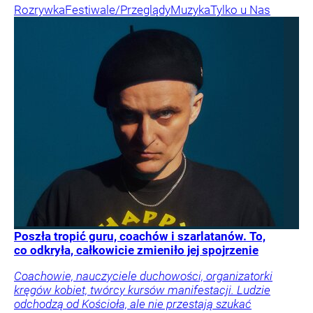
Rozrywka
Festiwale/Przeglądy
Muzyka
Tylko u Nas
Poszła tropić guru, coachów i szarlatanów. To,
co odkryła, całkowicie zmieniło jej spojrzenie
Coachowie, nauczyciele duchowości, organizatorki
kręgów kobiet, twórcy kursów manifestacji. Ludzie
odchodzą od Kościoła, ale nie przestają szukać