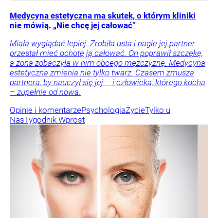
Medycyna estetyczna ma skutek, o którym kliniki
nie mówią. „Nie chcę jej całować”
Miała wyglądać lepiej. Zrobiła usta i nagle jej partner
przestał mieć ochotę ją całować. On poprawił szczękę,
a żona zobaczyła w nim obcego mężczyznę. Medycyna
estetyczna zmienia nie tylko twarz. Czasem zmusza
partnera, by nauczył się jej – i człowieka, którego kocha
– zupełnie od nowa.
Opinie i komentarze
Psychologia
Życie
Tylko u
Nas
Tygodnik Wprost