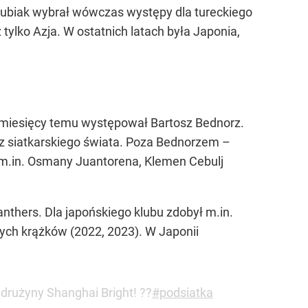
Kubiak wybrał wówczas występy dla tureckiego
tylko Azja. W ostatnich latach była Japonia,
ie miesięcy temu występował Bartosz Bednorz.
sk z siatkarskiego świata. Poza Bednorzem –
i m.in. Osmany Juantorena, Klemen Cebulj
nthers. Dla japońskiego klubu zdobył m.in.
ych krążków (2022, 2023). W Japonii
drużyny Shanghai Bright! ??
#podsiatka