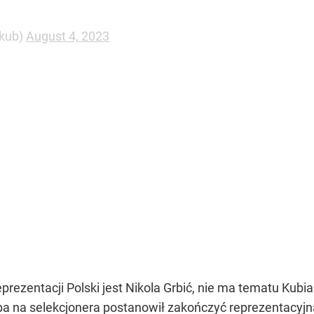
akub)
August 4, 2023
prezentacji Polski jest Nikola Grbić, nie ma tematu Ku
ba na selekcjonera postanowił zakończyć reprezentacyjn