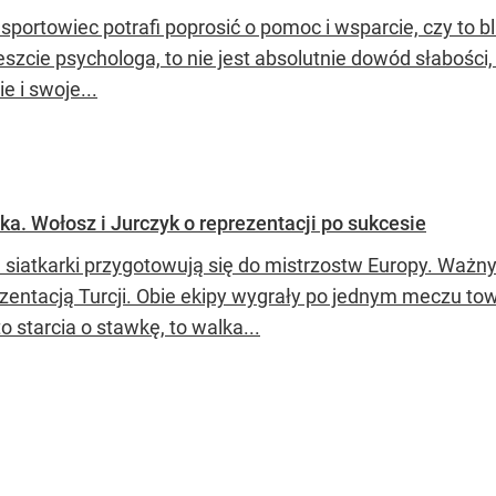
 sportowiec potrafi poprosić o pomoc i wsparcie, czy to b
szcie psychologa, to nie jest absolutnie dowód słabości, 
ie i swoje...
a. Wołosz i Jurczyk o reprezentacji po sukcesie
e siatkarki przygotowują się do mistrzostw Europy. Waż
ezentacją Turcji. Obie ekipy wygrały po jednym meczu to
to starcia o stawkę, to walka...