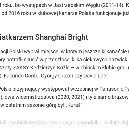
 roku, bo występach w Jastrzębskim Węglu (2011-14). 
od 2016 roku w klubowej karierze Polaka funkcjonuje już 
iatkarzem Shanghai Bright
tacji Polski wybrał miejsce, w którym jeszcze kilkanaśc
tóry potrafił skusić w przeszłości kilka ciekawych nazwi
Azoty ZAKSY Kędzierzyn-Koźle – w chińskim klubie gral
, Facundo Conte, Gyorgy Grozer czy David Lee.
Polski przyjmujący występował wcześniej w Panasonic Pa
), dwa wicemistrzostwa (2020, 2021) i tyle samo brązow
, w ostatnim sezonie górą był „Kuraś”.
 Michał Kubiak OFICJALNIE nowym zawodnikiem chińskiej 