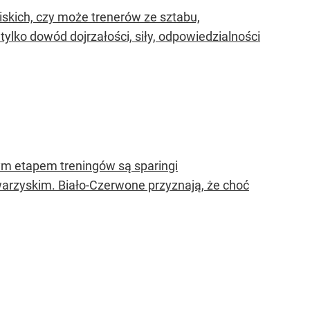
liskich, czy może trenerów ze sztabu,
tylko dowód dojrzałości, siły, odpowiedzialności
nym etapem treningów są sparingi
warzyskim. Biało-Czerwone przyznają, że choć