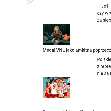
– Jeśli
czy wre
za sieb
Medal VNL jako ambitna poprzeczk
Polski
z repr
nie są 