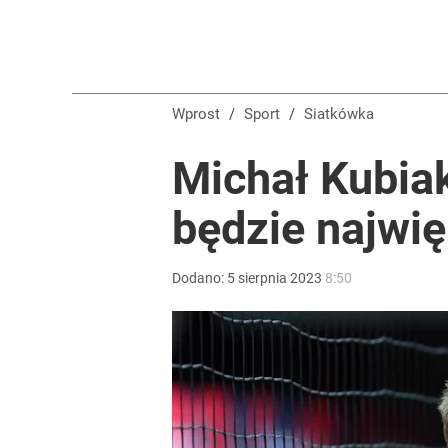
Wprost
/
Sport
/
Siatkówka
Michał Kubiak
będzie najwi
Dodano:
5
sierpnia
2023
8:50