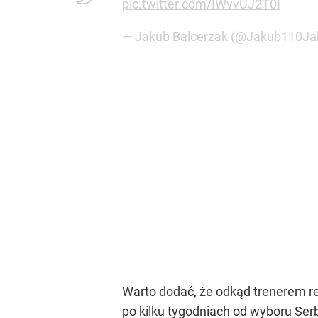
pic.twitter.com/IWvvUJ2T0I
— Jakub Balcerzak (@Jakub110J
Warto dodać, że odkąd trenerem re
po kilku tygodniach od wyboru Ser