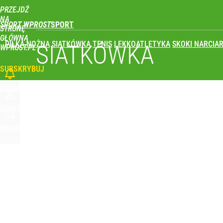
PRZEJDŹ
Udostępnij
1
Skomentuj
NA
SPORT WPROST
STRONĘ
GŁÓWNĄ
PIŁKA NOŻNA
SIATKÓWKA
TENIS
LEKKOATLETYKA
SKOKI NARCIAR
SIATKÓWKA
WPROST.PL
SUBSKRYBUJ
ZALOGUJ
SZUKAJ
MENU