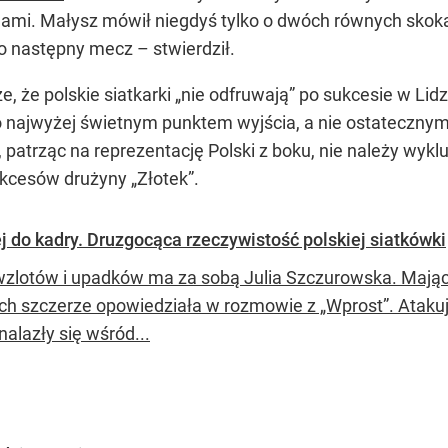
ladami. Małysz mówił niegdyś tylko o dwóch równych skok
lko następny mecz – stwierdził.
 że polskie siatkarki „nie odfruwają” po sukcesie w Lid
o najwyżej świetnym punktem wyjścia, a nie ostateczny
 patrząc na reprezentację Polski z boku, nie należy wyklu
cesów drużyny „Złotek”.
j do kadry. Druzgocąca rzeczywistość polskiej siatkówki
wzlotów i upadków ma za sobą Julia Szczurowska. Mająca
ych szczerze opowiedziała w rozmowie z „Wprost”. Ataku
nalazły się wśród...