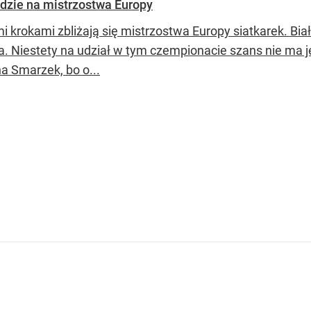
jedzie na mistrzostwa Europy
mi krokami zbliżają się mistrzostwa Europy siatkarek. 
ia. Niestety na udział w tym czempionacie szans nie ma j
a Smarzek, bo o...