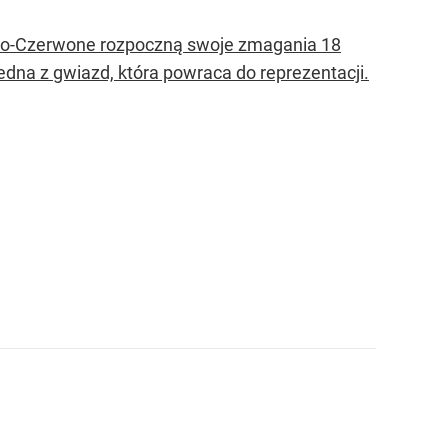
Biało-Czerwone rozpoczną swoje zmagania 18
edna z gwiazd, która powraca do reprezentacji.