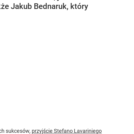
kże Jakub Bednaruk, który
nych sukcesów,
przyjście Stefano Lavariniego