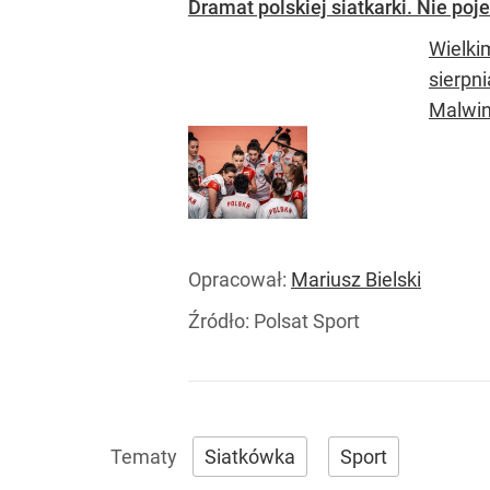
Dramat polskiej siatkarki. Nie po
Wielki
sierpn
Malwin
Opracował:
Mariusz Bielski
Źródło:
Polsat Sport
Siatkówka
Sport