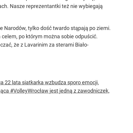
ach. Nasze reprezentantki też nie wybiegają
ze Narodów, tylko dość twardo stąpają po ziemi.
m celem, po którym można sobie odpuścić.
czać, że z Lavarinim za sterami Biało-
 22 lata siatkarka wzbudza sporo emocji,
jąca #VolleyWrocław jest jedną z zawodniczek,