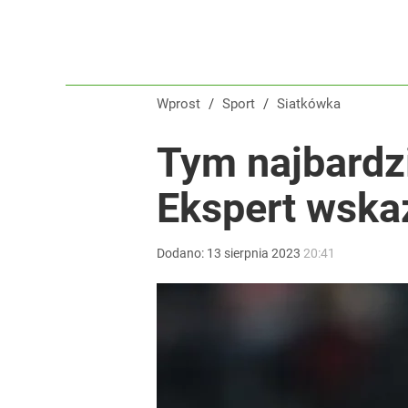
Wprost
/
Sport
/
Siatkówka
Tym najbardzi
Ekspert wskaz
Dodano:
13
sierpnia
2023
20:41