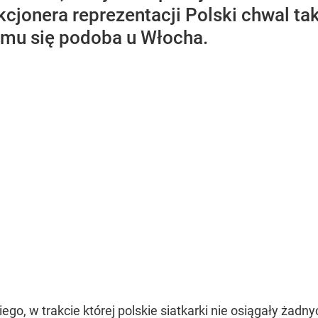
kcjonera reprezentacji Polski chwal ta
j mu się podoba u Włocha.
ego, w trakcie której polskie siatkarki nie osiągały żad