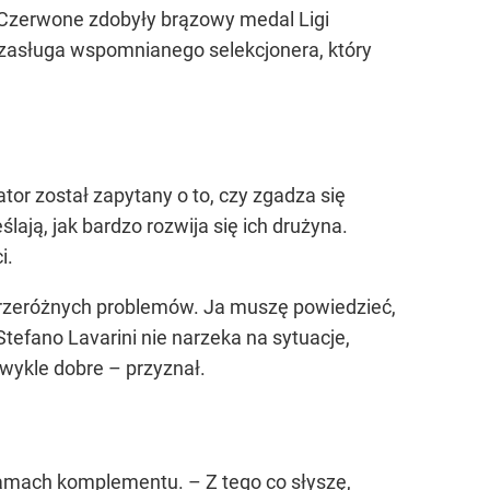
o-Czerwone zdobyły brązowy medal Ligi
 zasługa wspomnianego selekcjonera, który
tor został zapytany o to, czy zgadza się
ją, jak bardzo rozwija się ich drużyna.
i.
 przeróżnych problemów. Ja muszę powiedzieć,
efano Lavarini nie narzeka na sytuacje,
wykle dobre – przyznał.
amach komplementu. – Z tego co słyszę,