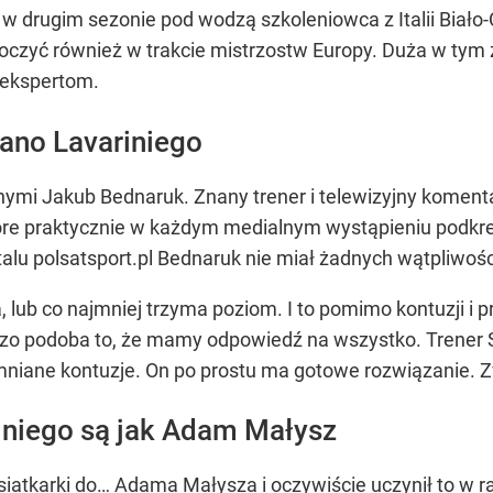
ż w drugim sezonie pod wodzą szkoleniowca z Italii Biał
oczyć również w trakcie mistrzostw Europy. Duża w tym
 ekspertom.
fano Lavariniego
nymi Jakub Bednaruk. Znany trener i telewizyjny komenta
re praktycznie w każdym medialnym wystąpieniu podkreśla
lu polsatsport.pl Bednaruk nie miał żadnych wątpliwośc
, lub co najmniej trzyma poziom. I to pomimo kontuzji i
dzo podoba to, że mamy odpowiedź na wszystko. Trener St
mniane kontuzje. On po prostu ma gotowe rozwiązanie. Z
riniego są jak Adam Małysz
siatkarki
do… Adama Małysza i oczywiście uczynił to w r