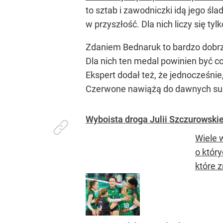
to sztab i zawodniczki idą jego ś
w przyszłość. Dla nich liczy się ty
Zdaniem Bednaruk to bardzo dobrze,
Dla nich ten medal powinien być c
Ekspert dodał też, że jednocześnie,
Czerwone nawiążą do dawnych suk
Wyboista droga Julii Szczurowskie
Wiele 
o któr
które z