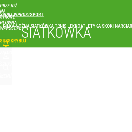
PRZEJDŹ
Udostępnij
0
Skomentuj
NA
SPORT WPROST
STRONĘ
GŁÓWNĄ
PIŁKA NOŻNA
SIATKÓWKA
TENIS
LEKKOATLETYKA
SKOKI NARCIAR
SIATKÓWKA
WPROST.PL
SUBSKRYBUJ
ZALOGUJ
SZUKAJ
MENU