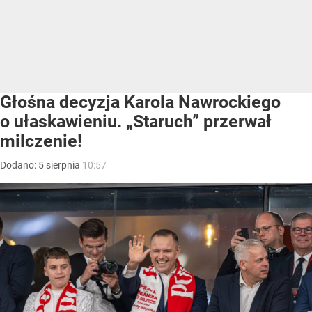
Głośna decyzja Karola Nawrockiego
o ułaskawieniu. „Staruch” przerwał
milczenie!
Dodano:
5
sierpnia
10:57