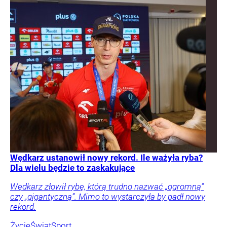
Wędkarz ustanowił nowy rekord. Ile ważyła ryba?
Dla wielu będzie to zaskakujące
Wędkarz złowił rybę, którą trudno nazwać „ogromną”
czy „gigantyczną”. Mimo to wystarczyła by padł nowy
rekord.
Życie
Świat
Sport