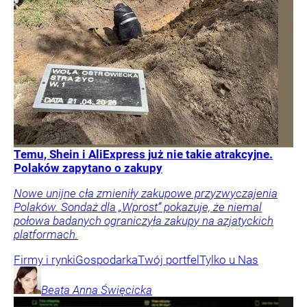
Temu, Shein i AliExpress już nie takie atrakcyjne.
Polaków zapytano o zakupy
Nowe unijne cła zmieniły zakupowe przyzwyczajenia
Polaków. Sondaż dla „Wprost” pokazuje, że niemal
połowa badanych ograniczyła zakupy na azjatyckich
platformach.
Firmy i rynki
Gospodarka
Twój portfel
Tylko u Nas
Beata Anna
Święcicka