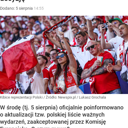
Dodano:
5
sierpnia
14:55
Kibice reprezentacji Polski
/ Źródło:
Newspix.pl
/
Lukasz Grochala
W środę (tj. 5 sierpnia) oficjalnie poinformowano
o aktualizacji tzw. polskiej liście ważnych
wydarzeń, zaakceptowanej przez Komisję