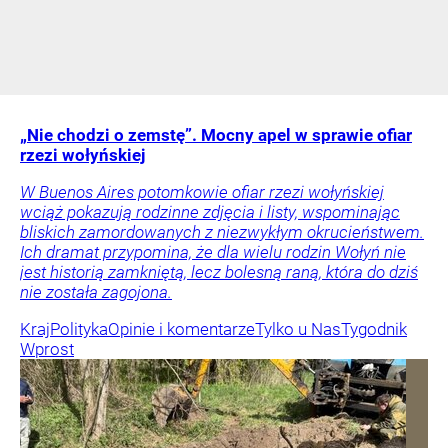
„Nie chodzi o zemstę”. Mocny apel w sprawie ofiar
rzezi wołyńskiej
W Buenos Aires potomkowie ofiar rzezi wołyńskiej
wciąż pokazują rodzinne zdjęcia i listy, wspominając
bliskich zamordowanych z niezwykłym okrucieństwem.
Ich dramat przypomina, że dla wielu rodzin Wołyń nie
jest historią zamkniętą, lecz bolesną raną, która do dziś
nie została zagojona.
Kraj
Polityka
Opinie i komentarze
Tylko u Nas
Tygodnik
Wprost