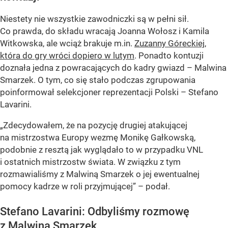
Niestety nie wszystkie zawodniczki są w pełni sił.
Co prawda, do składu wracają Joanna Wołosz i Kamila
Witkowska, ale wciąż brakuje m.in.
Zuzanny Góreckiej,
która do gry wróci dopiero w lutym
. Ponadto kontuzji
doznała jedna z powracających do kadry gwiazd – Malwina
Smarzek. O tym, co się stało podczas zgrupowania
poinformował selekcjoner reprezentacji Polski – Stefano
Lavarini.
„Zdecydowałem, że na pozycję drugiej atakującej
na mistrzostwa Europy wezmę Monikę Gałkowską,
podobnie z resztą jak wyglądało to w przypadku VNL
i ostatnich mistrzostw świata. W związku z tym
rozmawialiśmy z Malwiną Smarzek o jej ewentualnej
pomocy kadrze w roli przyjmującej” – podał.
Stefano Lavarini: Odbyliśmy rozmowę
z Malwiną Smarzek