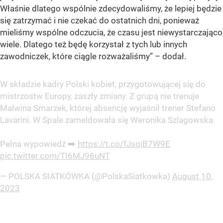
Właśnie dlatego wspólnie zdecydowaliśmy, że lepiej będzie
się zatrzymać i nie czekać do ostatnich dni, ponieważ
mieliśmy wspólne odczucia, że czasu jest niewystarczająco
wiele. Dlatego też będę korzystał z tych lub innych
zawodniczek, które ciągle rozważaliśmy” – dodał.
W składzie kadry Polski kobiet, przygotowującej się do
mistrzostw Europy, zaszły zmiany. Z grupą nie trenuje
Malwina Smarzek, której absencję wyjaśnił trener Stefano
Lavarini. W Spale zameldowała się Weronika Szlagowska.
Pełna wypowiedź ➡️
https://t.co/fJsqiB7W9E
pic.twitter.com/TI6MJ96uNT
— POLSKA SIATKÓWKA (@PolskaSiatkowka)
August 10,
2023