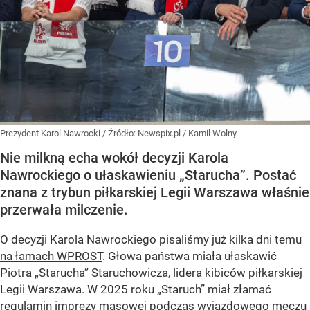
Prezydent Karol Nawrocki
/ Źródło:
Newspix.pl
/
Kamil Wolny
Nie milkną echa wokół decyzji Karola
Nawrockiego o ułaskawieniu „Starucha”. Postać
znana z trybun piłkarskiej Legii Warszawa właśnie
przerwała milczenie.
O decyzji Karola Nawrockiego pisaliśmy już kilka dni temu
na łamach WPROST
. Głowa państwa miała ułaskawić
Piotra „Starucha” Staruchowicza, lidera kibiców piłkarskiej
Legii Warszawa. W 2025 roku „Staruch” miał złamać
regulamin imprezy masowej podczas wyjazdowego meczu