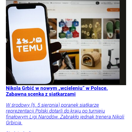
Nikola Grbić w nowym „wcieleniu” w Polsce.
Zabawna scenka z siatkarzami
W środowy (tj. 5 sierpnia) poranek siatkarze
reprezentacji Polski dotarli do kraju po turnieju
finałowym Ligi Narodów. Zabrakło jednak trenera Nikoli
Grbicia.