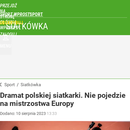
PRZEJDŹ
NA
SPORT WPROST
STRONĘ
GŁÓWNĄ
UBSKRYBUJ
SIATKÓWKA
WPROST.PL
ZALOGUJ
MENU
Sport
/
Siatkówka
Dramat polskiej siatkarki. Nie pojedzie
na mistrzostwa Europy
Dodano:
10
sierpnia
2023
13:33