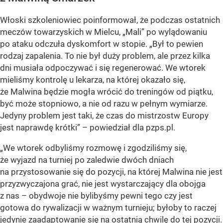
Włoski szkoleniowiec poinformował, że podczas ostatnich
meczów towarzyskich w Mielcu, „Mali” po wylądowaniu
po ataku odczuła dyskomfort w stopie. „Był to pewien
rodzaj zapalenia. To nie był duży problem, ale przez kilka
dni musiała odpoczywać i się regenerować. We wtorek
mieliśmy kontrolę u lekarza, na której okazało się,
że Malwina będzie mogła wrócić do treningów od piątku,
być może stopniowo, a nie od razu w pełnym wymiarze.
Jedyny problem jest taki, że czas do mistrzostw Europy
jest naprawdę krótki” – powiedział dla pzps.pl.
„We wtorek odbyliśmy rozmowę i zgodziliśmy się,
że wyjazd na turniej po zaledwie dwóch dniach
na przystosowanie się do pozycji, na której Malwina nie jest
przyzwyczajona grać, nie jest wystarczający dla obojga
z nas – obydwoje nie bylibyśmy pewni tego czy jest
gotowa do rywalizacji w ważnym turnieju; byłoby to raczej
jedynie zaadaptowanie się na ostatnią chwilę do tej pozycji.