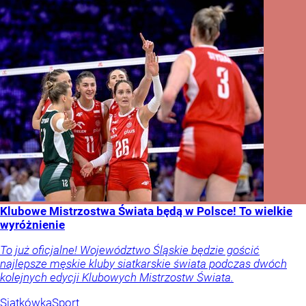
Klubowe Mistrzostwa Świata będą w Polsce! To wielkie
wyróżnienie
To już oficjalne! Województwo Śląskie będzie gościć
najlepsze męskie kluby siatkarskie świata podczas dwóch
kolejnych edycji Klubowych Mistrzostw Świata.
Siatkówka
Sport