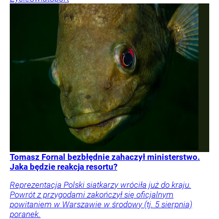
Tomasz Fornal bezbłędnie zahaczył ministerstwo.
Jaka będzie reakcja resortu?
Reprezentacja Polski siatkarzy wróciła już do kraju.
Powrót z przygodami zakończył się oficjalnym
powitaniem w Warszawie w środowy (tj. 5 sierpnia)
poranek.