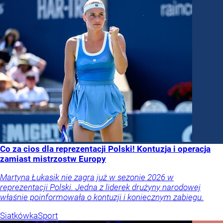
Co za cios dla reprezentacji Polski! Kontuzja i operacja
zamiast mistrzostw Europy
Martyna Łukasik nie zagra już w sezonie 2026 w
reprezentacji Polski. Jedna z liderek drużyny narodowej
właśnie poinformowała o kontuzji i koniecznym zabiegu.
Siatkówka
Sport