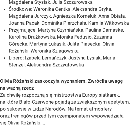
Magdalena Stysiak, Julia Szczurowska
Środkowe: Weronika Centka, Aleksandra Gryka,
Magdalena Jurczyk, Agnieszka Korneluk, Anna Obiała,
Joanna Pacak, Dominika Pierzchała, Kamila Witkowska
Przyjmujące: Martyna Czyrniańska, Paulina Damaske,
Karolina Drużkowska, Monika Fedusio, Zuzanna
Górecka, Martyna Łukasik, Julita Piasecka, Olivia
Różański, Weronika Szlagowska
Libero: Izabela Lemańczyk, Justyna Łysiak, Maria
Stenzel, Aleksandra Szczygłowska
Olivia Różański zaskoczyła wyznaniem. Zwróciła uwagę
na ważną rzecz
Za chwilę rozpoczną się mistrzostwa Europy siatkarek,
na które Biało-Czerwone pojadą ze zwiększonym apetytem,
po sukcesie w Lidze Narodów. Na temat atmosfery
oraz treningów przed tym czempionatem wypowiedziała
się Olivia Różański....