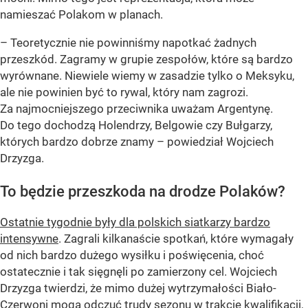
namieszać Polakom w planach.
– Teoretycznie nie powinniśmy napotkać żadnych
przeszkód. Zagramy w grupie zespołów, które są bardzo
wyrównane. Niewiele wiemy w zasadzie tylko o Meksyku,
ale nie powinien być to rywal, który nam zagrozi.
Za najmocniejszego przeciwnika uważam Argentynę.
Do tego dochodzą Holendrzy, Belgowie czy Bułgarzy,
których bardzo dobrze znamy – powiedział Wojciech
Drzyzga.
To będzie przeszkoda na drodze Polaków?
Ostatnie tygodnie były dla polskich siatkarzy bardzo
intensywne
. Zagrali kilkanaście spotkań, które wymagały
od nich bardzo dużego wysiłku i poświęcenia, choć
ostatecznie i tak sięgnęli po zamierzony cel. Wojciech
Drzyzga twierdzi, że mimo dużej wytrzymałości Biało-
Czerwoni mogą odczuć trudy sezonu w trakcie kwalifikacji,