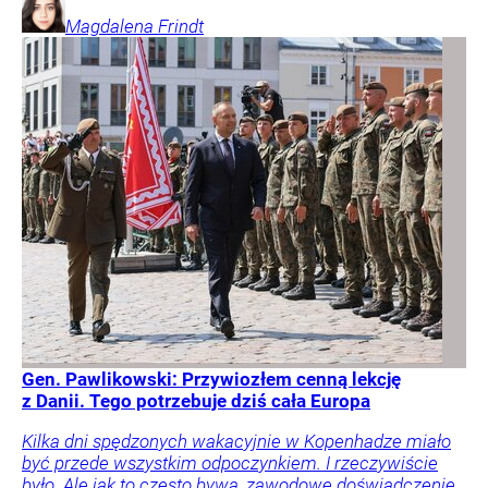
Magdalena
Frindt
Gen. Pawlikowski: Przywiozłem cenną lekcję
z Danii. Tego potrzebuje dziś cała Europa
Kilka dni spędzonych wakacyjnie w Kopenhadze miało
być przede wszystkim odpoczynkiem. I rzeczywiście
było. Ale jak to często bywa, zawodowe doświadczenie