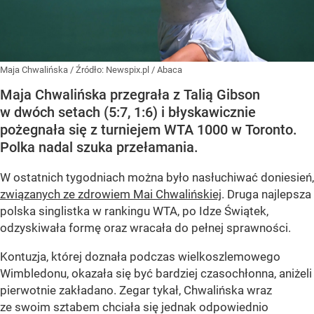
Maja Chwalińska
/ Źródło:
Newspix.pl
/
Abaca
Maja Chwalińska przegrała z Talią Gibson
w dwóch setach (5:7, 1:6) i błyskawicznie
pożegnała się z turniejem WTA 1000 w Toronto.
Polka nadal szuka przełamania.
W ostatnich tygodniach można było nasłuchiwać doniesień,
związanych ze zdrowiem Mai Chwalińskiej
. Druga najlepsza
polska singlistka w rankingu WTA, po Idze Świątek,
odzyskiwała formę oraz wracała do pełnej sprawności.
Kontuzja, której doznała podczas wielkoszlemowego
Wimbledonu, okazała się być bardziej czasochłonna, aniżeli
pierwotnie zakładano. Zegar tykał, Chwalińska wraz
ze swoim sztabem chciała się jednak odpowiednio