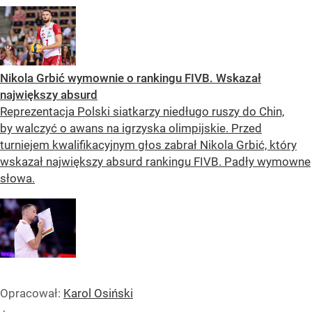
Nikola Grbić wymownie o rankingu FIVB. Wskazał
największy absurd
Reprezentacja Polski siatkarzy niedługo ruszy do Chin,
by walczyć o awans na igrzyska olimpijskie. Przed
turniejem kwalifikacyjnym głos zabrał Nikola Grbić, który
wskazał największy absurd rankingu FIVB. Padły wymowne
słowa.
Opracował:
Karol Osiński