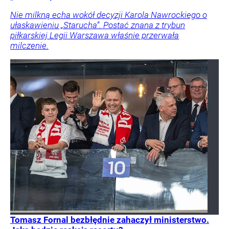
Nie milkną echa wokół decyzji Karola Nawrockiego o
ułaskawieniu „Starucha”. Postać znana z trybun
piłkarskiej Legii Warszawa właśnie przerwała
milczenie.
Tomasz Fornal bezbłędnie zahaczył ministerstwo.