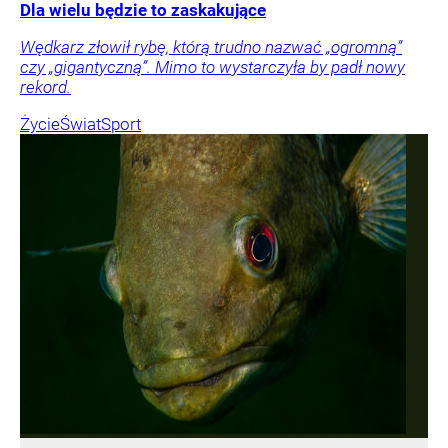
Dla wielu będzie to zaskakujące
Wędkarz złowił rybę, którą trudno nazwać „ogromną”
czy „gigantyczną”. Mimo to wystarczyła by padł nowy
rekord.
Życie
Świat
Sport