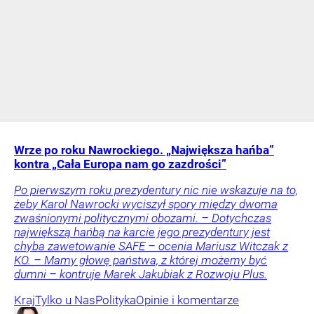
Wrze po roku Nawrockiego. „Największa hańba”
kontra „Cała Europa nam go zazdrości”
Po pierwszym roku prezydentury nic nie wskazuje na to,
żeby Karol Nawrocki wyciszył spory między dwoma
zwaśnionymi politycznymi obozami. – Dotychczas
największą hańbą na karcie jego prezydentury jest
chyba zawetowanie SAFE – ocenia Mariusz Witczak z
KO. – Mamy głowę państwa, z której możemy być
dumni – kontruje Marek Jakubiak z Rozwoju Plus.
Kraj
Tylko u Nas
Polityka
Opinie i komentarze