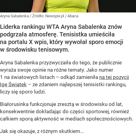
Aryna Sabalenka
/ Źródło:
Newspix.pl
/
Abaca
Liderka rankingu WTA Aryna Sabalenka znów
podgrzała atmosferę. Tenisistka umieściła
na portalu X wpis, który wywołał sporo emocji
w środowisku tenisowym.
Aryna Sabalenka przyzwyczaiła do tego, że publicznie
wyraża swoje opinie na różne tematy. Jako numer
1 na światowych listach – odkąd zamieniła
na tej pozycji
Igę Świątek
– ze zdaniem najlepszej tenisistki rankingu,
liczy się sporo ludzi.
Białorusinka funkcjonuje zresztą w środowisku od lat,
konsekwentnie dokładając do części sportowej, również
całkiem sporą aktywność w mediach społecznościowych.
Jak się okazuje, z różnym skutkiem...