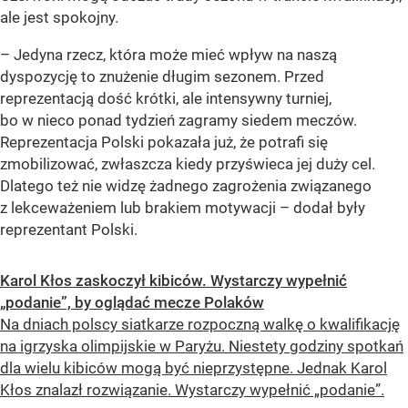
ale jest spokojny.
– Jedyna rzecz, która może mieć wpływ na naszą
dyspozycję to znużenie długim sezonem. Przed
reprezentacją dość krótki, ale intensywny turniej,
bo w nieco ponad tydzień zagramy siedem meczów.
Reprezentacja Polski pokazała już, że potrafi się
zmobilizować, zwłaszcza kiedy przyświeca jej duży cel.
Dlatego też nie widzę żadnego zagrożenia związanego
z lekceważeniem lub brakiem motywacji – dodał były
reprezentant Polski.
Karol Kłos zaskoczył kibiców. Wystarczy wypełnić
„podanie”, by oglądać mecze Polaków
Na dniach polscy siatkarze rozpoczną walkę o kwalifikację
na igrzyska olimpijskie w Paryżu. Niestety godziny spotkań
dla wielu kibiców mogą być nieprzystępne. Jednak Karol
Kłos znalazł rozwiązanie. Wystarczy wypełnić „podanie”.