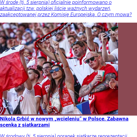
W środę (tj. 5 sierpnia) oficjalnie poinformowano o
aktualizacji tzw. polskiej liście ważnych wydarzeń,
zaakceptowanej przez Komisję Europejską. O czym mowa?
Nikola Grbić w nowym „wcieleniu” w Polsce. Zabawna
scenka z siatkarzami
W środowy (tj. 5 sierpnia) poranek siatkarze reprezentacji