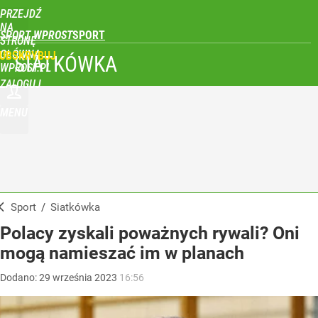
PRZEJDŹ
NA
SPORT WPROST
STRONĘ
GŁÓWNĄ
UBSKRYBUJ
SIATKÓWKA
WPROST.PL
ZALOGUJ
MENU
Sport
/
Siatkówka
Polacy zyskali poważnych rywali? Oni
mogą namieszać im w planach
Dodano:
29
września
2023
16:56