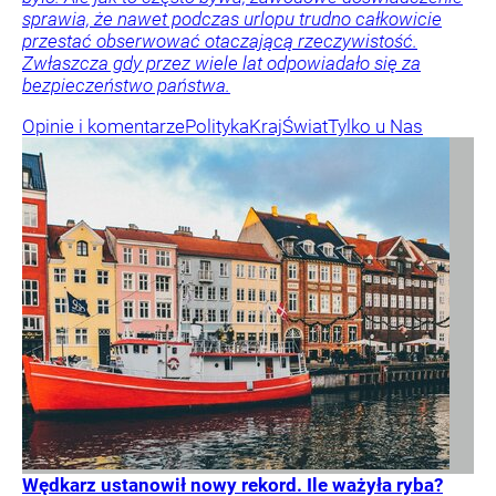
sprawia, że nawet podczas urlopu trudno całkowicie
przestać obserwować otaczającą rzeczywistość.
Zwłaszcza gdy przez wiele lat odpowiadało się za
bezpieczeństwo państwa.
Opinie i komentarze
Polityka
Kraj
Świat
Tylko u Nas
Wędkarz ustanowił nowy rekord. Ile ważyła ryba?