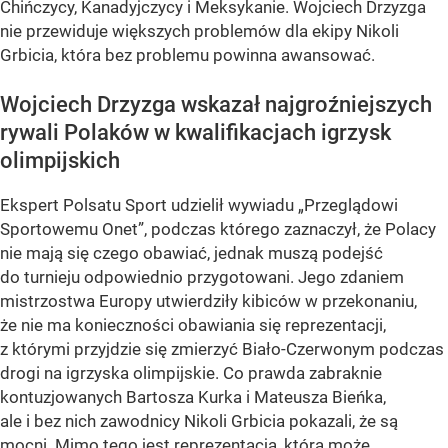
Chińczycy, Kanadyjczycy i Meksykanie. Wojciech Drzyzga
nie przewiduje większych problemów dla ekipy Nikoli
Grbicia, która bez problemu powinna awansować.
Wojciech Drzyzga wskazał najgroźniejszych
rywali Polaków w kwalifikacjach igrzysk
olimpijskich
Ekspert Polsatu Sport udzielił wywiadu „Przeglądowi
Sportowemu Onet”, podczas którego zaznaczył, że Polacy
nie mają się czego obawiać, jednak muszą podejść
do turnieju odpowiednio przygotowani. Jego zdaniem
mistrzostwa Europy utwierdziły kibiców w przekonaniu,
że nie ma konieczności obawiania się reprezentacji,
z którymi przyjdzie się zmierzyć Biało-Czerwonym podczas
drogi na igrzyska olimpijskie. Co prawda zabraknie
kontuzjowanych Bartosza Kurka i Mateusza Bieńka,
ale i bez nich zawodnicy Nikoli Grbicia pokazali, że są
mocni. Mimo tego jest reprezentacja, która może