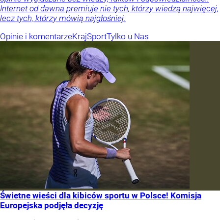
Internet od dawna premiuje nie tych, którzy wiedzą najwięcej,
lecz tych, którzy mówią najgłośniej.
Opinie i komentarze
Kraj
Sport
Tylko u Nas
Świetne wieści dla kibiców sportu w Polsce! Komisja
Europejska podjęła decyzję