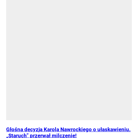
Głośna decyzja Karola Nawrockiego o ułaskawieniu.
„Staruch” przerwał milczenie!