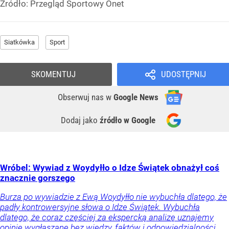
Źródło:
Przegląd Sportowy Onet
Siatkówka
Sport
SKOMENTUJ
UDOSTĘPNIJ
Obserwuj nas
w
Google News
Dodaj jako
źródło w Google
Wróbel: Wywiad z Woydyłło o Idze Świątek obnażył coś
znacznie gorszego
Burza po wywiadzie z Ewą Woydyłło nie wybuchła dlatego, że
padły kontrowersyjne słowa o Idze Świątek. Wybuchła
dlatego, że coraz częściej za ekspercką analizę uznajemy
opinie wygłaszane bez wiedzy, faktów i odpowiedzialności.