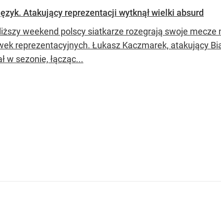
ęzyk. Atakujący reprezentacji wytknął wielki absurd
liższy weekend polscy siatkarze rozegrają swoje mecze n
wek reprezentacyjnych. Łukasz Kaczmarek, atakujący Biał
ł w sezonie, łącząc...