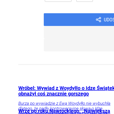
UDO
Wróbel: Wywiad z Woydyłło o Idze Świąte
obnażył coś znacznie gorszego
Burza po wywiadzie z Ewą Woydyłło nie wybuchła
dlatego, że padły kontrowersyjne słowa o Idze
Wrze po roku Nawrockiego. „Największa
Świątek. Wybuchła dlatego, że coraz częściej za