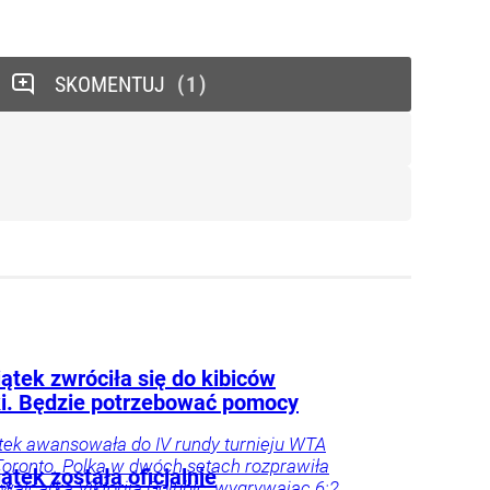
SKOMENTUJ
1
ątek zwróciła się do kibiców
ki. Będzie potrzebować pomocy
tek awansowała do IV rundy turnieju WTA
oronto. Polka w dwóch setach rozprawiła
ątek została oficjalnie
zwajcarką Viktorija Golubic, wygrywając 6:2,