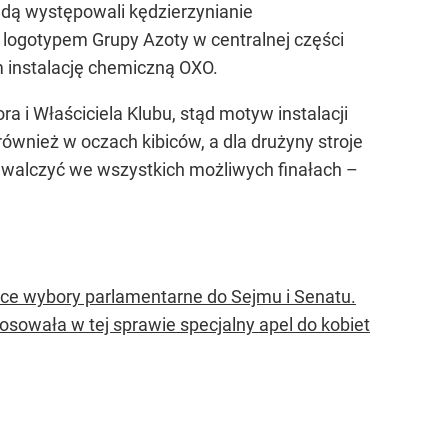
ędą występowali kędzierzynianie
 logotypem Grupy Azoty w centralnej części
 instalację chemiczną OXO.
 i Właściciela Klubu, stąd motyw instalacji
ównież w oczach kibiców, a dla drużyny stroje
 walczyć we wszystkich możliwych finałach –
olsce wybory parlamentarne do Sejmu i Senatu.
osowała w tej sprawie specjalny apel do kobiet