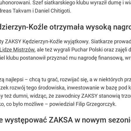
 uhonorowani. Szef siatkarskiego klubu wyraził dumę i wi
reas Takvam i Daniel Chitigoti.
zierzyn-Koźle otrzymała wysoką nagr
oty ZAKSY Kędzierzyn-Koźle wyjątkowy. Siatkarze prow
 Lidze Mistrzów
, ale też wygrali Puchar Polski oraz zajęl
iel klubu postanowił przyznać mu nagrodę finansową, wr
ą najlepsi – chcą tu grać, rozwijać się, a w niektórych
zek rozwój tego środowiska, inwestowanie w bazę pod ko
 też dumni, widząc, że zawodnicy ZAKSY stanowią trzon 
, co było możliwe – powiedział Filip Grzegorczyk.
zie występować ZAKSA w nowym sezoni