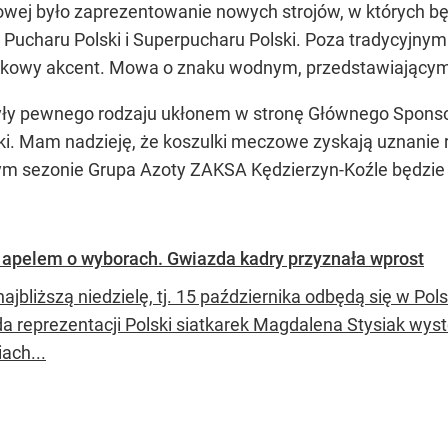
owej było zaprezentowanie nowych strojów, w których b
Pucharu Polski i Superpucharu Polski. Poza tradycyjnym
atkowy akcent. Mowa o znaku wodnym, przedstawiającym
były pewnego rodzaju ukłonem w stronę Głównego Sponsora
ki. Mam nadzieję, że koszulki meczowe zyskają uznanie r
 tym sezonie Grupa Azoty ZAKSA Kędzierzyn-Koźle będzie
 apelem o wyborach. Gwiazda kadry przyznała wprost
najbliższą niedzielę, tj. 15 października odbędą się w P
a reprezentacji Polski siatkarek Magdalena Stysiak wyst
ach...