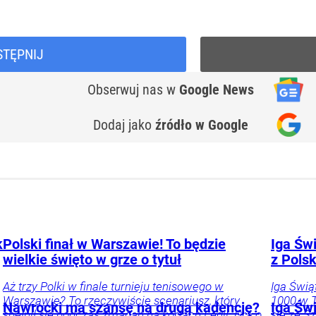
STĘPNIJ
Obserwuj nas
w
Google News
Dodaj jako
źródło w Google
k
Polski finał w Warszawie! To będzie
Iga Świ
wielkie święto w grze o tytuł
z Pols
Aż trzy Polki w finale turnieju tenisowego w
Iga Świą
Warszawie? To rzeczywiście scenariusz, który
1000 w T
Nawrocki ma szansę na drugą kadencję?
Iga Świ
spełnił się podczas zmagań na kortach Legii. Gra o
się ze S