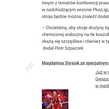
Innym z tematów konferencji pras
w nadchodzącym sezonie PlusLigi, 
stroju będzie można znaleźć dod
– Chcieliśmy, aby stroje drużyny 
chemicznej widoczny na tle koszul
okażą się szczęśliwe i również w
dodał Piotr Szpaczek.
Magdalena Stysiak ze specjalnym
Już w 
Gwiazd
w medi