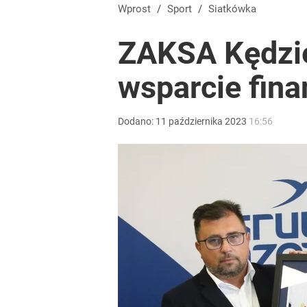
Wprost
/
Sport
/
Siatkówka
ZAKSA Kędzie
wsparcie fin
Dodano:
11
października
2023
16:56