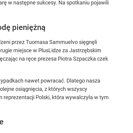
arę w następne sukcesy. Na spotkaniu pojawili
odę pieniężną
adzeni przez Tuomasa Sammuelvo sięgnęli
i drugie miejsce w PlusLidze za Jastrzębskim
ęczając na ręce prezesa Piotra Szpaczka czek
 przypadkach nawet powracać. Dlatego nasza
lejne osiągnięcia, z których wszyscy
reprezentacji Polski, która wywalczyła w tym
e