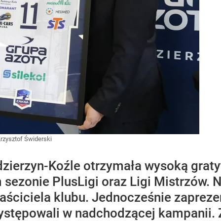
rzysztof Świderski
ierzyn-Koźle otrzymała wysoką gratyf
sezonie PlusLigi oraz Ligi Mistrzów. 
aściciela klubu. Jednocześnie zapreze
ystępowali w nadchodzącej kampanii. 