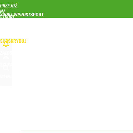
PRZEJDŹ
Udostępnij
1
Skomentuj
NA
SPORT WPROST
STRONĘ
GŁÓWNĄ
PIŁKA NOŻNA
SIATKÓWKA
TENIS
LEKKOATLETYKA
SKOKI NARCIAR
WPROST.PL
SUBSKRYBUJ
ZALOGUJ
SZUKAJ
MENU