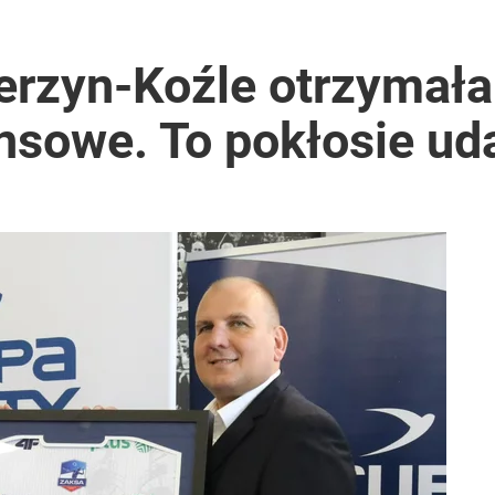
rzyn-Koźle otrzymała
ansowe. To pokłosie u