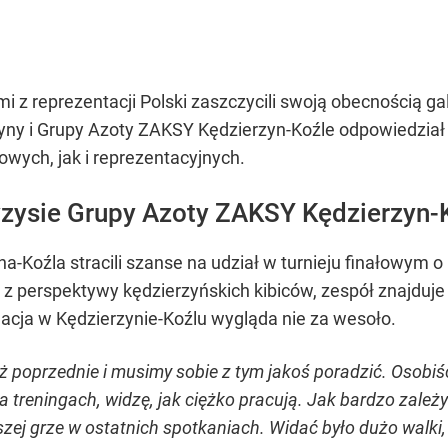
i z reprezentacji Polski zaszczycili swoją obecnością g
ny i Grupy Azoty ZAKSY Kędzierzyn-Koźle odpowiedział n
wych, jak i reprezentacyjnych.
yzysie Grupy Azoty ZAKSY Kędzierzyn-
a-Koźla stracili szanse na udział w turnieju finałowym 
a z perspektywy kędzierzyńskich kibiców, zespół znajduj
acja w Kędzierzynie-Koźlu wygląda nie za wesoło.
iż poprzednie i musimy sobie z tym jakoś poradzić. Osobi
treningach, widzę, jak ciężko pracują. Jak bardzo zależy
j grze w ostatnich spotkaniach. Widać było dużo walki, tą