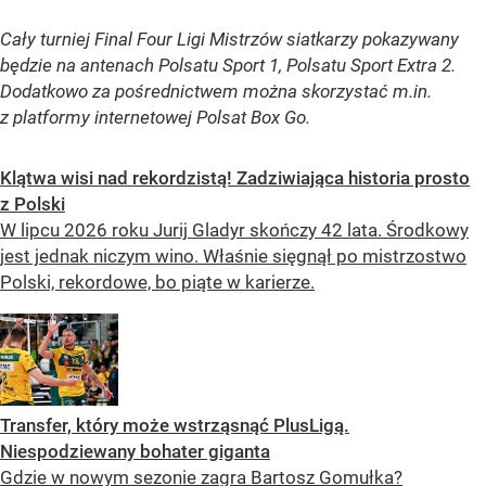
Cały turniej Final Four Ligi Mistrzów siatkarzy pokazywany
będzie na antenach Polsatu Sport 1, Polsatu Sport Extra 2.
Dodatkowo za pośrednictwem można skorzystać m.in.
z platformy internetowej Polsat Box Go.
Klątwa wisi nad rekordzistą! Zadziwiająca historia prosto
z Polski
W lipcu 2026 roku Jurij Gladyr skończy 42 lata. Środkowy
jest jednak niczym wino. Właśnie sięgnął po mistrzostwo
Polski, rekordowe, bo piąte w karierze.
Transfer, który może wstrząsnąć PlusLigą.
Niespodziewany bohater giganta
Gdzie w nowym sezonie zagra Bartosz Gomułka?