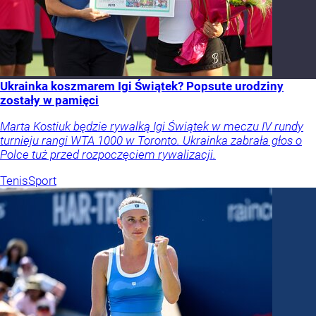
Ukrainka koszmarem Igi Świątek? Popsute urodziny
zostały w pamięci
Marta Kostiuk będzie rywalką Igi Świątek w meczu IV rundy
turnieju rangi WTA 1000 w Toronto. Ukrainka zabrała głos o
Polce tuż przed rozpoczęciem rywalizacji.
Tenis
Sport