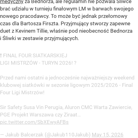
medyczny
za Bednorza, ale regulamin nie pozwala Śliwce
brać udziału w turnieju finałowym LM w barwach swojego
nowego pracodawcy. To może być jednak przełomowy
czas dla Bartosza Firszta. Przyjmujący stworzy zapewne
duet z Kevinem Tillie, właśnie pod nieobecność Bednorza
i Śliwki w zestawie przyjmujących.
❗️ FINAL FOUR SIATKARSKIEJ
LIGI MISTRZÓW - TURYN 2026! ?
Przed nami ostatni a jednocześnie najważniejszy weekend
klubowej siatkówki w sezonie ligowym 2025/2026 - Final
Four Ligi Mistrzów!
Sir Safety Susa Vin Perugia, Aluron CMC Warta Zawiercie,
PGE Projekt Warszawa czy Ziraat…
pic.twitter.com/SbXEwyAFBs
— Jakub Balcerzak (@Jakub110Jakub)
May 15, 2026