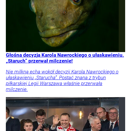
Głośna decyzja Karola Nawrockiego o ułaskawieniu.
„Staruch” przerwał milczenie!
Nie milkną echa wokół decyzji Karola Nawrockiego o
ułaskawieniu „Starucha”. Postać znana z trybun
piłkarskiej Legii Warszawa właśnie przerwała
milczenie.