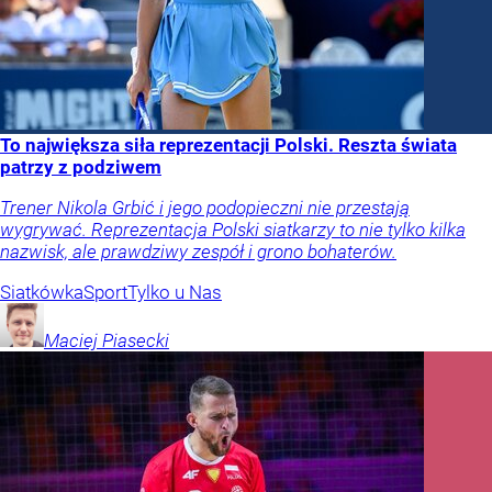
To największa siła reprezentacji Polski. Reszta świata
patrzy z podziwem
Trener Nikola Grbić i jego podopieczni nie przestają
wygrywać. Reprezentacja Polski siatkarzy to nie tylko kilka
nazwisk, ale prawdziwy zespół i grono bohaterów.
Siatkówka
Sport
Tylko u Nas
Maciej
Piasecki