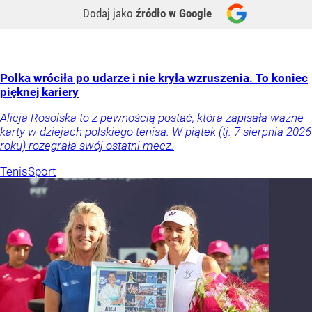
Dodaj jako
źródło w Google
Polka wróciła po udarze i nie kryła wzruszenia. To koniec
pięknej kariery
Alicja Rosolska to z pewnością postać, która zapisała ważne
karty w dziejach polskiego tenisa. W piątek (tj. 7 sierpnia 2026
roku) rozegrała swój ostatni mecz.
Tenis
Sport