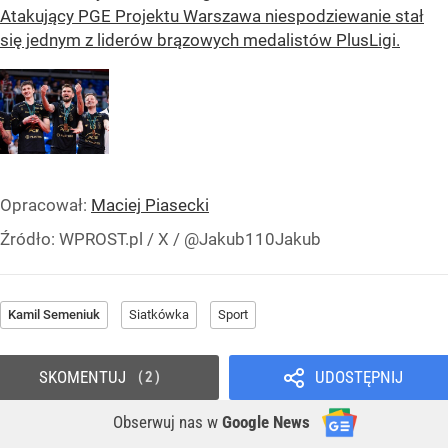
Atakujący PGE Projektu Warszawa niespodziewanie stał
się jednym z liderów brązowych medalistów PlusLigi.
Opracował:
Maciej Piasecki
Źródło:
WPROST.pl
/
X / @Jakub110Jakub
Kamil Semeniuk
Siatkówka
Sport
SKOMENTUJ
UDOSTĘPNIJ
2
Obserwuj nas
w
Google News