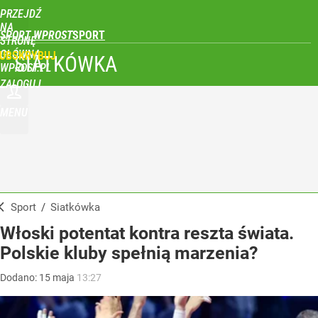
PRZEJDŹ
NA
SPORT WPROST
STRONĘ
GŁÓWNĄ
UBSKRYBUJ
SIATKÓWKA
WPROST.PL
ZALOGUJ
MENU
Sport
/
Siatkówka
Włoski potentat kontra reszta świata.
Polskie kluby spełnią marzenia?
Dodano:
15
maja
13:27