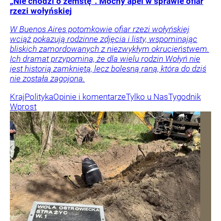
„Nie chodzi o zemstę”. Mocny apel w sprawie ofiar
rzezi wołyńskiej
W Buenos Aires potomkowie ofiar rzezi wołyńskiej
wciąż pokazują rodzinne zdjęcia i listy, wspominając
bliskich zamordowanych z niezwykłym okrucieństwem.
Ich dramat przypomina, że dla wielu rodzin Wołyń nie
jest historią zamkniętą, lecz bolesną raną, która do dziś
nie została zagojona.
Kraj
Polityka
Opinie i komentarze
Tylko u Nas
Tygodnik
Wprost