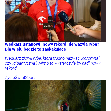
Wędkarz ustanowił nowy rekord. Ile ważyła ryba?
Dla wielu będzie to zaskakujące
Wędkarz złowił rybę, którą trudno nazwać „ogromną”
czy „gigantyczną”. Mimo to wystarczyła by padł nowy
rekord.
Życie
Świat
Sport