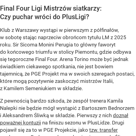
Final Four Ligi Mistrzów siatkarzy:
Czy puchar wróci do PlusLigi?
Klub z Warszawy wystąpi w pierwszym z półfinałów,
w sobotę stając naprzeciw obrońcom tytułu LM z 2025
roku. Sir Sicoma Monini Perugia to główny faworyt
do końcowego triumfu w stolicy Piemontu, gdzie odbywa
się tegoroczne Final Four. Arena Torino może być jednak
świadkiem ciekawego spotkania, nie jest bowiem
tajemnicą, że PGE Projekt ma w swoich szeregach postaci,
które mogą pozytywnie zaskoczyć mistrzów Italii,
z Kamilem Semeniukiem w składzie.
Z pewnością bardzo szkoda, że zespół trenera Kamila
Nalepki nie będzie mógł wystąpić z Bartoszem Bednorzem
i Aleksandrem Śliwką w składzie. Pierwszy z nich
doznał
poważnej kontuzji
na finiszu sezonu w PlusLidze. Drugi
pojawił się za to w PGE Projekcie, jako
tzw. transfer