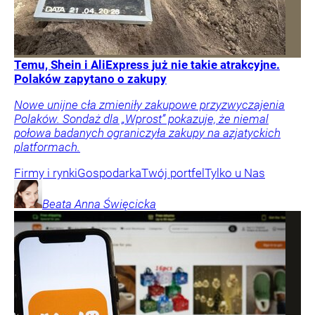
Temu, Shein i AliExpress już nie takie atrakcyjne.
Polaków zapytano o zakupy
Nowe unijne cła zmieniły zakupowe przyzwyczajenia
Polaków. Sondaż dla „Wprost” pokazuje, że niemal
połowa badanych ograniczyła zakupy na azjatyckich
platformach.
Firmy i rynki
Gospodarka
Twój portfel
Tylko u Nas
Beata Anna
Święcicka