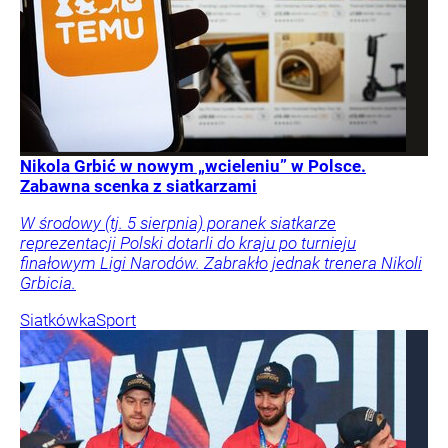
Nikola Grbić w nowym „wcieleniu” w Polsce.
Zabawna scenka z siatkarzami
W środowy (tj. 5 sierpnia) poranek siatkarze
reprezentacji Polski dotarli do kraju po turnieju
finałowym Ligi Narodów. Zabrakło jednak trenera Nikoli
Grbicia.
Siatkówka
Sport