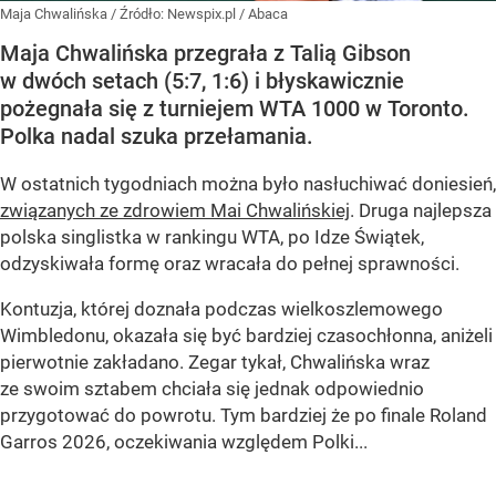
Maja Chwalińska
/ Źródło:
Newspix.pl
/
Abaca
Maja Chwalińska przegrała z Talią Gibson
w dwóch setach (5:7, 1:6) i błyskawicznie
pożegnała się z turniejem WTA 1000 w Toronto.
Polka nadal szuka przełamania.
W ostatnich tygodniach można było nasłuchiwać doniesień,
związanych ze zdrowiem Mai Chwalińskiej
. Druga najlepsza
polska singlistka w rankingu WTA, po Idze Świątek,
odzyskiwała formę oraz wracała do pełnej sprawności.
Kontuzja, której doznała podczas wielkoszlemowego
Wimbledonu, okazała się być bardziej czasochłonna, aniżeli
pierwotnie zakładano. Zegar tykał, Chwalińska wraz
ze swoim sztabem chciała się jednak odpowiednio
przygotować do powrotu. Tym bardziej że po finale Roland
Garros 2026, oczekiwania względem Polki...