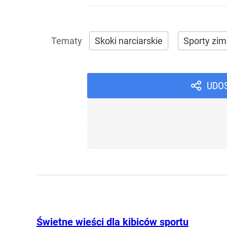
Skoki narciarskie
Sporty zi
UDO
Świetne wieści dla kibiców sportu