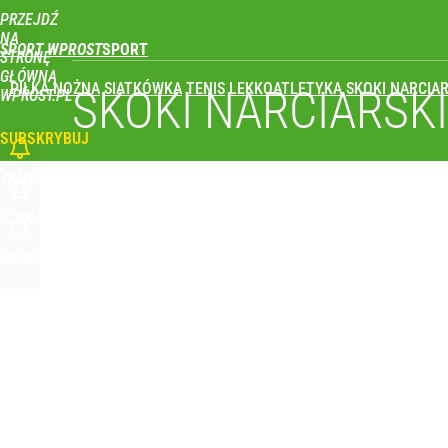
PRZEJDŹ
Udostępnij
0
Skomentuj
NA
SPORT WPROST
STRONĘ
GŁÓWNĄ
PIŁKA NOŻNA
SIATKÓWKA
TENIS
LEKKOATLETYKA
SKOKI NARCIAR
SKOKI NARCIARSK
WPROST.PL
SUBSKRYBUJ
ZALOGUJ
SZUKAJ
MENU