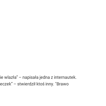
 wlazła” – napisała jedna z internautek.
neczek”
– stwierdził ktoś inny. "Brawo