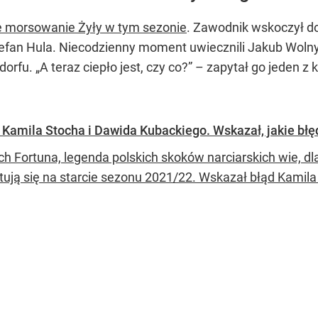
ze morsowanie Żyły w tym sezonie
. Zawodnik wskoczył do
fan Hula. Niecodzienny moment uwiecznili Jakub Wolny i 
orfu. „A teraz ciepło jest, czy co?” – zapytał go jeden z
Kamila Stocha i Dawida Kubackiego. Wskazał, jakie błę
ch Fortuna, legenda polskich skoków narciarskich wie, d
tują się na starcie sezonu 2021/22. Wskazał błąd Kamil