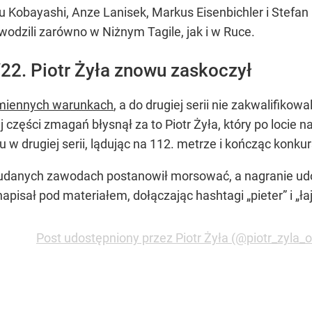
 Kobayashi, Anze Lanisek, Markus Eisenbichler i Stefa
wodzili zarówno w Niżnym Tagile, jak i w Ruce.
/22. Piotr Żyła znowu zaskoczył
zmiennych warunkach
, a do drugiej serii nie zakwalifikow
części zmagań błysnął za to Piotr Żyła, który po locie n
 w drugiej serii, lądując na 112. metrze i kończąc konkur
ieudanych zawodach postanowił morsować, a nagranie ud
apisał pod materiałem, dołączając hashtagi „pieter” i „łaj
Post udostępniony przez Piotr Żyła (@piotr_zyla_of