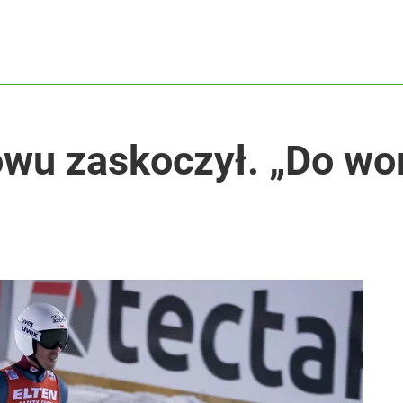
owu zaskoczył. „Do wor