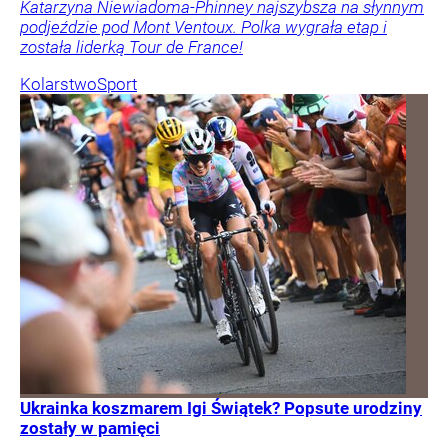
Katarzyna Niewiadoma-Phinney najszybsza na słynnym
podjeździe pod Mont Ventoux. Polka wygrała etap i
została liderką Tour de France!
Kolarstwo
Sport
Ukrainka koszmarem Igi Świątek? Popsute urodziny
zostały w pamięci