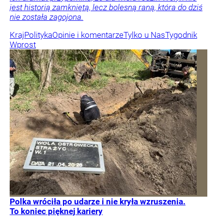
jest historią zamkniętą, lecz bolesną raną, która do dziś
nie została zagojona.
Kraj
Polityka
Opinie i komentarze
Tylko u Nas
Tygodnik
Wprost
Polka wróciła po udarze i nie kryła wzruszenia.
To koniec pięknej kariery