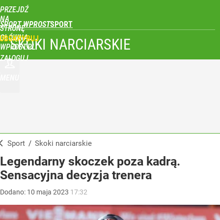
PRZEJDŹ
NA
SPORT WPROST
STRONĘ
GŁÓWNĄ
UBSKRYBUJ
SKOKI NARCIARSKIE
WPROST.PL
ZALOGUJ
MENU
Sport
/
Skoki narciarskie
Legendarny skoczek poza kadrą.
Sensacyjna decyzja trenera
Dodano:
10
maja
2023
17:32