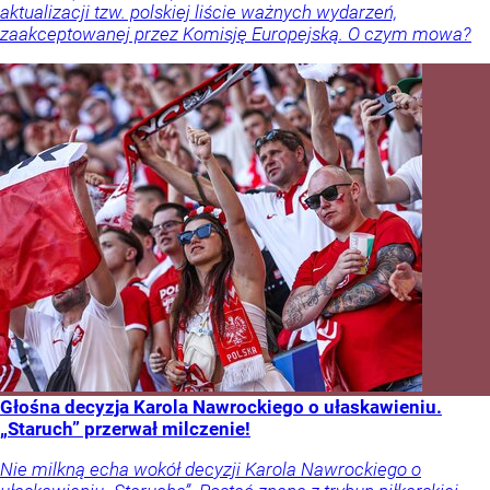
aktualizacji tzw. polskiej liście ważnych wydarzeń,
zaakceptowanej przez Komisję Europejską. O czym mowa?
Głośna decyzja Karola Nawrockiego o ułaskawieniu.
„Staruch” przerwał milczenie!
Nie milkną echa wokół decyzji Karola Nawrockiego o