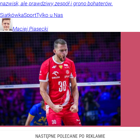
nazwisk, ale prawdziwy zespół i grono bohaterów.
Siatkówka
Sport
Tylko u Nas
Maciej
Piasecki