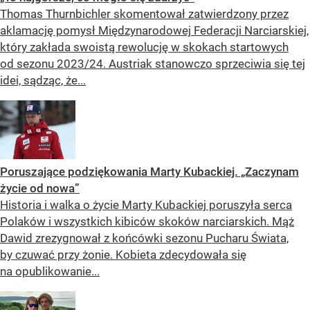
Thomas Thurnbichler skomentował zatwierdzony przez
aklamację pomysł Międzynarodowej Federacji Narciarskiej,
który zakłada swoistą rewolucję w skokach startowych
od sezonu 2023/24. Austriak stanowczo sprzeciwia się tej
idei, sądząc, że...
Poruszające podziękowania Marty Kubackiej. „Zaczynam
życie od nowa”
Historia i walka o życie Marty Kubackiej poruszyła serca
Polaków i wszystkich kibiców skoków narciarskich. Mąż
Dawid zrezygnował z końcówki sezonu Pucharu Świata,
by czuwać przy żonie. Kobieta zdecydowała się
na opublikowanie...