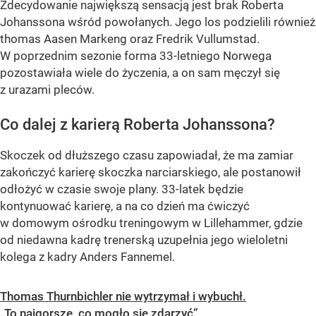
Zdecydowanie największą sensacją jest brak Roberta
Johanssona wśród powołanych. Jego los podzielili również
thomas Aasen Markeng oraz Fredrik Vullumstad.
W poprzednim sezonie forma 33-letniego Norwega
pozostawiała wiele do życzenia, a on sam męczył się
z urazami pleców.
Co dalej z karierą Roberta Johanssona?
Skoczek od dłuższego czasu zapowiadał, że ma zamiar
zakończyć karierę skoczka narciarskiego, ale postanowił
odłożyć w czasie swoje plany. 33-latek będzie
kontynuować karierę, a na co dzień ma ćwiczyć
w domowym ośrodku treningowym w Lillehammer, gdzie
od niedawna kadrę trenerską uzupełnia jego wieloletni
kolega z kadry Anders Fannemel.
Thomas Thurnbichler nie wytrzymał i wybuchł.
„To najgorsze, co mogło się zdarzyć”