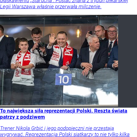
ułaskawieniu „Starucha”. Postać znana z trybun piłkarskiej
Legii Warszawa właśnie przerwała milczenie.
To największa siła reprezentacji Polski. Reszta świata
patrzy z podziwem
Trener Nikola Grbić i jego podopieczni nie przestają
wygrywać. Reprezentacja Polski siatkarzy to nie tylko kilka