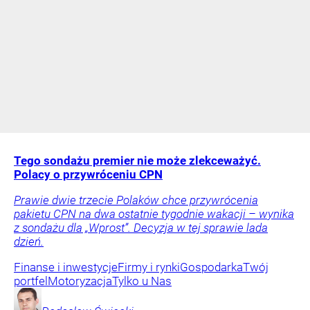
Tego sondażu premier nie może zlekceważyć.
Polacy o przywróceniu CPN
Prawie dwie trzecie Polaków chce przywrócenia
pakietu CPN na dwa ostatnie tygodnie wakacji – wynika
z sondażu dla „Wprost”. Decyzja w tej sprawie lada
dzień.
Finanse i inwestycje
Firmy i rynki
Gospodarka
Twój
portfel
Motoryzacja
Tylko u Nas