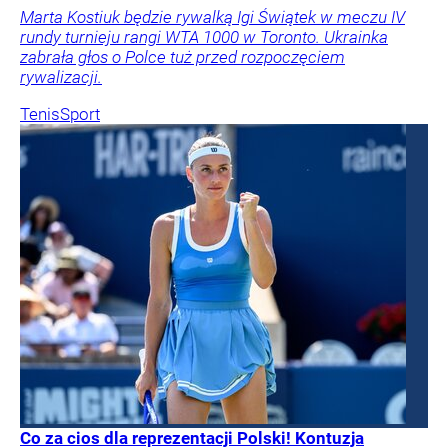
Marta Kostiuk będzie rywalką Igi Świątek w meczu IV
rundy turnieju rangi WTA 1000 w Toronto. Ukrainka
zabrała głos o Polce tuż przed rozpoczęciem
rywalizacji.
Tenis
Sport
Co za cios dla reprezentacji Polski! Kontuzja