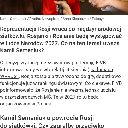
Kamil Semeniuk
/ Źródło:
Newspix.pl
/
Anna Klepaczko / Fotopyk
Reprezentacja Rosji wraca do międzynarodowej
siatkówki. Rosjanki i Rosjanie będą występować
w Lidze Narodów 2027. Co na ten temat uważa
Kamil Semeniuk?
O decyzji wydanej przez światową federację FIVB
informowaliśmy we wtorek (tj. 4 sierpnia)
na łamach
WPROST
. Rosja została przywrócona do gry, dodatkowo
funkcjonuje już w rankingu światowym. Co ciekawe, FIVB
poinformowało, że Rosjanie nie wezmą jednak udziału
w przyszłorocznych MŚ. Te w 2027 roku będą
organizowane w Polsce.
Kamil Semeniuk o powrocie Rosji
do siatkówki. Czy zagrałby przeciwko