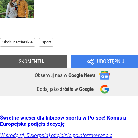
Skoki narciarskie
Sport
SKOMENTUJ
UDOSTĘPNIJ
Obserwuj nas
w
Google News
Dodaj jako
źródło w Google
Świetne wieści dla kibiców sportu w Polsce! Komisja
Europejska podjęła decyzję
W środę (tj. 5 sierpnia) oficjalnie poinformowano o