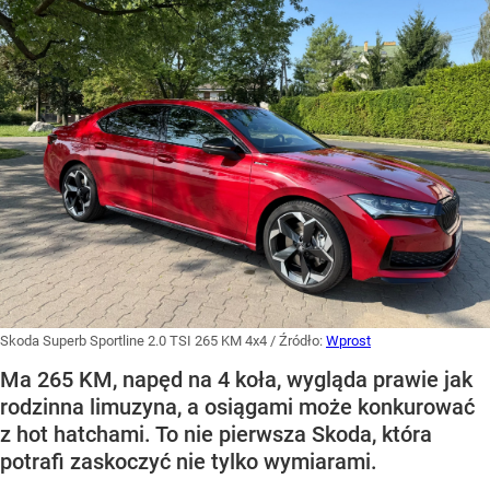
Skoda Superb Sportline 2.0 TSI 265 KM 4x4
/ Źródło:
Wprost
Ma 265 KM, napęd na 4 koła, wygląda prawie jak
rodzinna limuzyna, a osiągami może konkurować
z hot hatchami. To nie pierwsza Skoda, która
potrafi zaskoczyć nie tylko wymiarami.