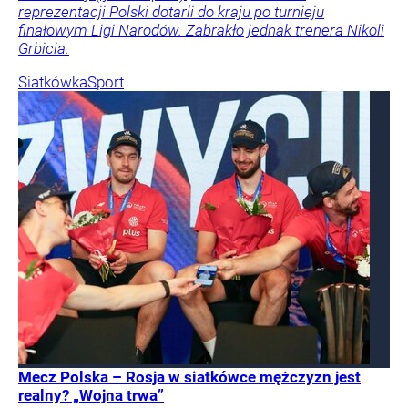
reprezentacji Polski dotarli do kraju po turnieju
finałowym Ligi Narodów. Zabrakło jednak trenera Nikoli
Grbicia.
Siatkówka
Sport
Mecz Polska – Rosja w siatkówce mężczyzn jest
realny? „Wojna trwa”