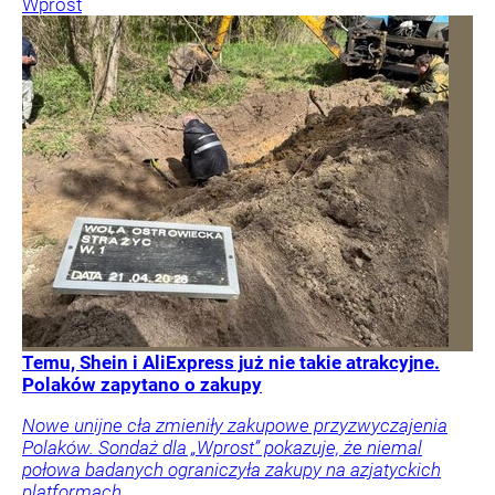
Wprost
Temu, Shein i AliExpress już nie takie atrakcyjne.
Polaków zapytano o zakupy
Nowe unijne cła zmieniły zakupowe przyzwyczajenia
Polaków. Sondaż dla „Wprost” pokazuje, że niemal
połowa badanych ograniczyła zakupy na azjatyckich
platformach.