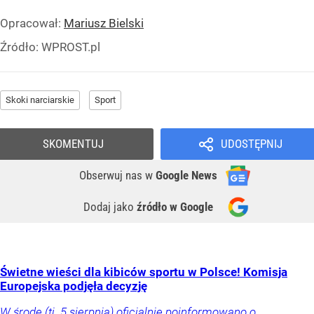
Opracował:
Mariusz Bielski
Źródło:
WPROST.pl
Skoki narciarskie
Sport
SKOMENTUJ
UDOSTĘPNIJ
Obserwuj nas
w
Google News
Dodaj jako
źródło w Google
Świetne wieści dla kibiców sportu w Polsce! Komisja
Europejska podjęła decyzję
W środę (tj. 5 sierpnia) oficjalnie poinformowano o