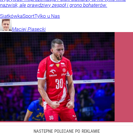
nazwisk, ale prawdziwy zespół i grono bohaterów.
Siatkówka
Sport
Tylko u Nas
Maciej
Piasecki