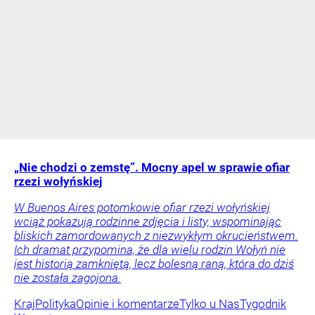
„Nie chodzi o zemstę”. Mocny apel w sprawie ofiar
rzezi wołyńskiej
W Buenos Aires potomkowie ofiar rzezi wołyńskiej
wciąż pokazują rodzinne zdjęcia i listy, wspominając
bliskich zamordowanych z niezwykłym okrucieństwem.
Ich dramat przypomina, że dla wielu rodzin Wołyń nie
jest historią zamkniętą, lecz bolesną raną, która do dziś
nie została zagojona.
Kraj
Polityka
Opinie i komentarze
Tylko u Nas
Tygodnik