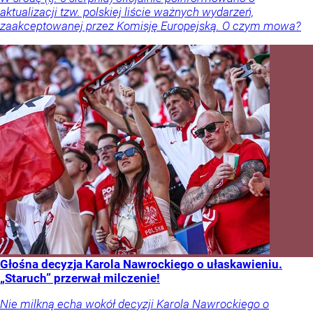
aktualizacji tzw. polskiej liście ważnych wydarzeń,
zaakceptowanej przez Komisję Europejską. O czym mowa?
Głośna decyzja Karola Nawrockiego o ułaskawieniu.
„Staruch” przerwał milczenie!
Nie milkną echa wokół decyzji Karola Nawrockiego o