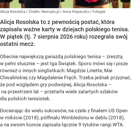
Alicja Rosolska
/ Źródło:
Newspix.pl
/
Anna Klepaczko / Fotopyk
Alicja Rosolska to z pewnością postać, która
zapisała ważne karty w dziejach polskiego tenisa.
W piątek (tj. 7 sierpnia 2026 roku) rozegrała swój
ostatni mecz.
Obecnie największą gwiazdą polskiego tenisa – zresztą
w pełni słusznie – jest Iga Świątek. Sporo mówi się i pisze
również o innych singlistkach: Magdzie Linette, Mai
Chwalińskiej czy Magdalenie Fręch. Trzeba jednak przyznać,
że pod względem gry podwójnej, Alicja Rosolska –
na przestrzeni lat – przetarła wiele zatartych szlaków
dla polskich tenisistek.
Docierając do wielu sukcesów, na czele z finałem US Open
w mikście (2018), półfinału Wimbledonu w deblu (2018),
a na swoim koncie zapisała łącznie 9 tytułów rangi WTA.