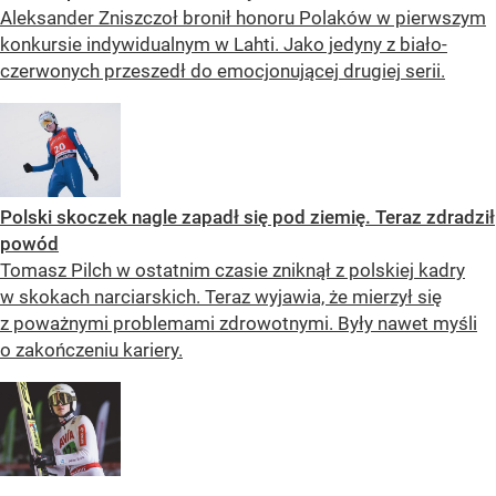
Aleksander Zniszczoł bronił honoru Polaków w pierwszym
konkursie indywidualnym w Lahti. Jako jedyny z biało-
czerwonych przeszedł do emocjonującej drugiej serii.
Polski skoczek nagle zapadł się pod ziemię. Teraz zdradził
powód
Tomasz Pilch w ostatnim czasie zniknął z polskiej kadry
w skokach narciarskich. Teraz wyjawia, że mierzył się
z poważnymi problemami zdrowotnymi. Były nawet myśli
o zakończeniu kariery.