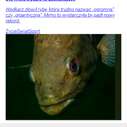
Wędkarz złowił rybę, którą trudno nazwać „ogromną”
czy „gigantyczną”. Mimo to wystarczyła by padł nowy
rekord.
Życie
Świat
Sport