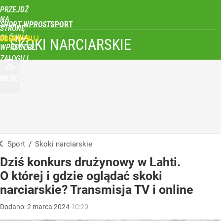
PRZEJDŹ
NA
SPORT WPROST
STRONĘ
GŁÓWNĄ
UBSKRYBUJ
SKOKI NARCIARSKIE
WPROST.PL
ZALOGUJ
MENU
Sport
/
Skoki narciarskie
Dziś konkurs drużynowy w Lahti.
O której i gdzie oglądać skoki
narciarskie? Transmisja TV i online
Dodano:
2
marca
2024
10:20