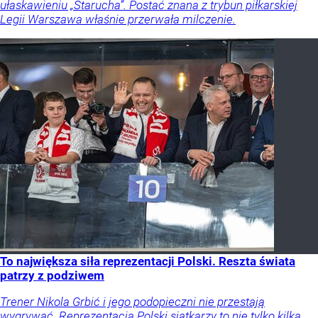
ułaskawieniu „Starucha”. Postać znana z trybun piłkarskiej
Legii Warszawa właśnie przerwała milczenie.
To największa siła reprezentacji Polski. Reszta świata
patrzy z podziwem
Trener Nikola Grbić i jego podopieczni nie przestają
wygrywać. Reprezentacja Polski siatkarzy to nie tylko kilka