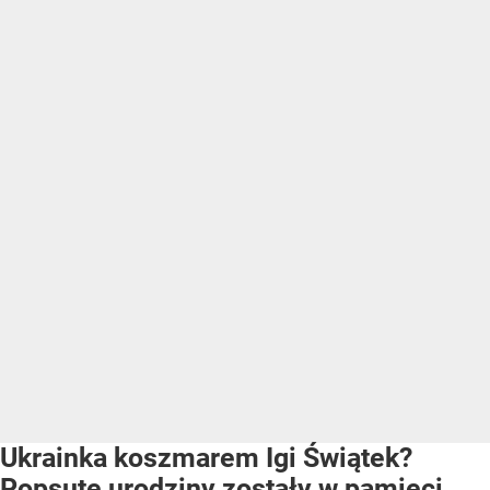
Ukrainka koszmarem Igi Świątek?
Popsute urodziny zostały w pamięci