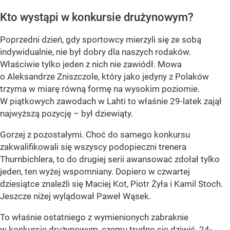
Kto wystąpi w konkursie drużynowym?
Poprzedni dzień, gdy sportowcy mierzyli się ze sobą
indywidualnie, nie był dobry dla naszych rodaków.
Właściwie tylko jeden z nich nie zawiódł. Mowa
o Aleksandrze Zniszczole, który jako jedyny z Polaków
trzyma w miarę równą formę na wysokim poziomie.
W piątkowych zawodach w Lahti to właśnie 29-latek zajął
najwyższą pozycję – był dziewiąty.
Gorzej z pozostałymi. Choć do samego konkursu
zakwalifikowali się wszyscy podopieczni trenera
Thurnbichlera, to do drugiej serii awansować zdołał tylko
jeden, ten wyżej wspomniany. Dopiero w czwartej
dziesiątce znaleźli się Maciej Kot, Piotr Żyła i Kamil Stoch.
Jeszcze niżej wylądował Paweł Wąsek.
To właśnie ostatniego z wymienionych zabraknie
w konkursie drużynowym, czemu trudno się dziwić. 24-