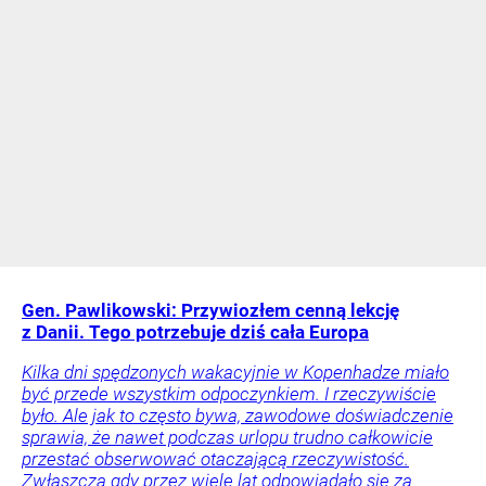
Gen. Pawlikowski: Przywiozłem cenną lekcję
z Danii. Tego potrzebuje dziś cała Europa
Kilka dni spędzonych wakacyjnie w Kopenhadze miało
być przede wszystkim odpoczynkiem. I rzeczywiście
było. Ale jak to często bywa, zawodowe doświadczenie
sprawia, że nawet podczas urlopu trudno całkowicie
przestać obserwować otaczającą rzeczywistość.
Zwłaszcza gdy przez wiele lat odpowiadało się za