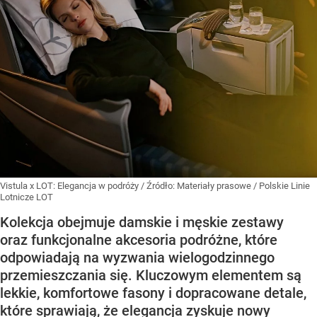
Vistula x LOT: Elegancja w podróży
/ Źródło:
Materiały prasowe
/
Polskie Linie
Lotnicze LOT
Kolekcja obejmuje damskie i męskie zestawy
oraz funkcjonalne akcesoria podróżne, które
odpowiadają na wyzwania wielogodzinnego
przemieszczania się. Kluczowym elementem są
lekkie, komfortowe fasony i dopracowane detale,
które sprawiają, że elegancja zyskuje nowy