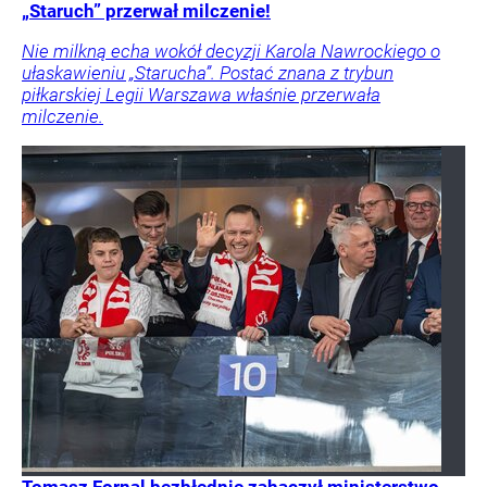
„Staruch” przerwał milczenie!
Nie milkną echa wokół decyzji Karola Nawrockiego o
ułaskawieniu „Starucha”. Postać znana z trybun
piłkarskiej Legii Warszawa właśnie przerwała
milczenie.