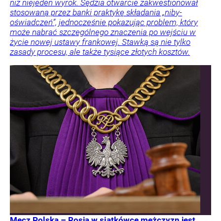
niż niejeden wyrok. Sędzia otwarcie zakwestionował
stosowaną przez banki praktykę składania „niby-
oświadczeń”, jednocześnie pokazując problem, który
może nabrać szczególnego znaczenia po wejściu w
życie nowej ustawy frankowej. Stawką są nie tylko
zasady procesu, ale także tysiące złotych kosztów.
Mecz Polska – Rosja w siatkówce mężczyzn jest