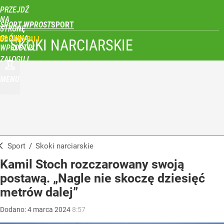
PRZEJDŹ
NA
SPORT WPROST
STRONĘ
GŁÓWNĄ
UBSKRYBUJ
SKOKI NARCIARSKIE
WPROST.PL
ZALOGUJ
MENU
Sport
/
Skoki narciarskie
Kamil Stoch rozczarowany swoją
postawą. „Nagle nie skoczę dziesięć
metrów dalej”
Dodano:
4
marca
2024
8:57