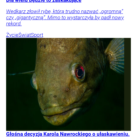
Dla wielu będzie to zaskakujące
Wędkarz złowił rybę, którą trudno nazwać „ogromną”
czy „gigantyczną”. Mimo to wystarczyła by padł nowy
rekord.
Życie
Świat
Sport
Głośna decyzja Karola Nawrockiego o ułaskawieniu.