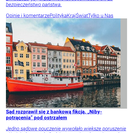
bezpieczeństwo państwa.
Opinie i komentarze
Polityka
Kraj
Świat
Tylko u Nas
Sąd rozprawił się z bankową fikcją. „Niby-
potrącenia” pod ostrzałem
Jedno sądowe pouczenie wywołało większe poruszenie