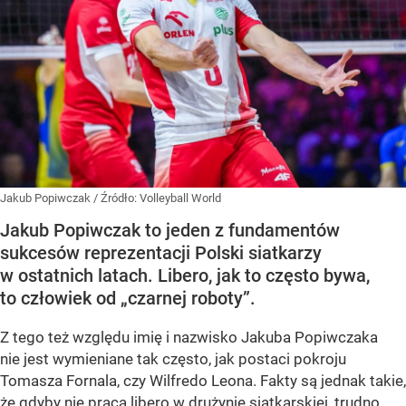
Jakub Popiwczak
/ Źródło:
Volleyball World
Jakub Popiwczak to jeden z fundamentów
sukcesów reprezentacji Polski siatkarzy
w ostatnich latach. Libero, jak to często bywa,
to człowiek od „czarnej roboty”.
Z tego też względu imię i nazwisko Jakuba Popiwczaka
nie jest wymieniane tak często, jak postaci pokroju
Tomasza Fornala, czy Wilfredo Leona. Fakty są jednak takie,
że gdyby nie praca libero w drużynie siatkarskiej, trudno