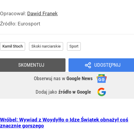
Opracował:
Dawid Franek
Źródło:
Eurosport
Kamil Stoch
Skoki narciarskie
Sport
SKOMENTUJ
UDOSTĘPNIJ
Obserwuj nas
w
Google News
Dodaj jako
źródło w Google
Wróbel: Wywiad z Woydyłło o Idze Świątek obnażył coś
znacznie gorszego