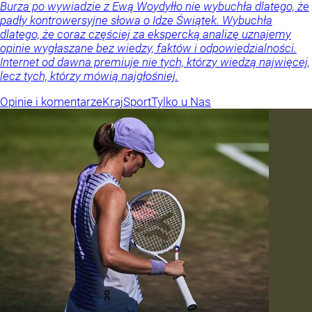
Burza po wywiadzie z Ewą Woydyłło nie wybuchła dlatego, że
padły kontrowersyjne słowa o Idze Świątek. Wybuchła
dlatego, że coraz częściej za ekspercką analizę uznajemy
opinie wygłaszane bez wiedzy, faktów i odpowiedzialności.
Internet od dawna premiuje nie tych, którzy wiedzą najwięcej,
lecz tych, którzy mówią najgłośniej.
Opinie i komentarze
Kraj
Sport
Tylko u Nas