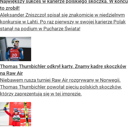
Największy sukces w karierze polskiego skoczka. W końcu
to zrobił!
Aleksander Zniszczoł spisał się znakomicie w niedzielnym
konkursie w Lahti. Po raz pierwszy w swojej karierze Polak
stanął na podium w Pucharze Świata!
Thomas Thurnbichler odkrył karty. Znamy kadrę skoczków
na Raw Air
Niebawem rusza turniej Raw Air rozgrywany w Norwegii.
Thomas Thurnbichler powołał pięciu polskich skoczków,
którzy zaprezentują się w tej imprezie.