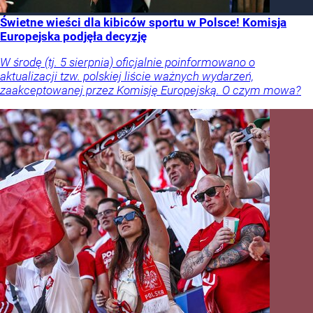
Świetne wieści dla kibiców sportu w Polsce! Komisja
Europejska podjęła decyzję
W środę (tj. 5 sierpnia) oficjalnie poinformowano o
aktualizacji tzw. polskiej liście ważnych wydarzeń,
zaakceptowanej przez Komisję Europejską. O czym mowa?