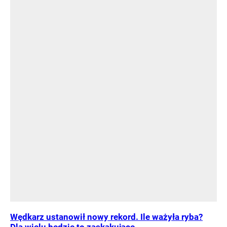
Wędkarz ustanowił nowy rekord. Ile ważyła ryba?