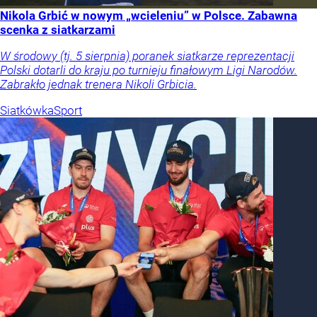
Nikola Grbić w nowym „wcieleniu” w Polsce. Zabawna
scenka z siatkarzami
W środowy (tj. 5 sierpnia) poranek siatkarze reprezentacji
Polski dotarli do kraju po turnieju finałowym Ligi Narodów.
Zabrakło jednak trenera Nikoli Grbicia.
Siatkówka
Sport