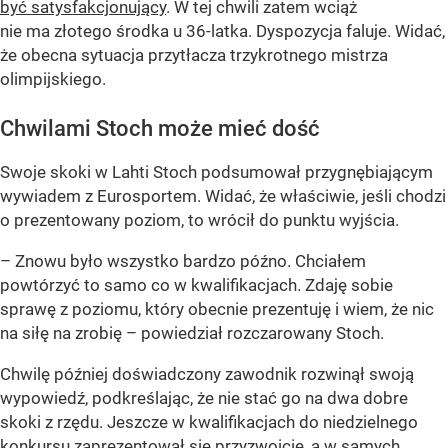
być satysfakcjonujący
. W tej chwili zatem wciąż
nie ma złotego środka u 36-latka. Dyspozycja faluje. Widać,
że obecna sytuacja przytłacza trzykrotnego mistrza
olimpijskiego.
Chwilami Stoch może mieć dość
Swoje skoki w Lahti Stoch podsumował przygnębiającym
wywiadem z Eurosportem. Widać, że właściwie, jeśli chodzi
o prezentowany poziom, to wrócił do punktu wyjścia.
– Znowu było wszystko bardzo późno. Chciałem
powtórzyć to samo co w kwalifikacjach. Zdaję sobie
sprawę z poziomu, który obecnie prezentuję i wiem, że nic
na siłę na zrobię – powiedział rozczarowany Stoch.
Chwilę później doświadczony zawodnik rozwinął swoją
wypowiedź, podkreślając, że nie stać go na dwa dobre
skoki z rzędu. Jeszcze w kwalifikacjach do niedzielnego
konkursu zaprezentował się przyzwoicie, a w samych