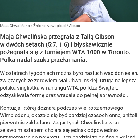
Maja Chwalińska
/ Źródło:
Newspix.pl
/
Abaca
Maja Chwalińska przegrała z Talią Gibson
w dwóch setach (5:7, 1:6) i błyskawicznie
pożegnała się z turniejem WTA 1000 w Toronto.
Polka nadal szuka przełamania.
W ostatnich tygodniach można było nasłuchiwać doniesień,
związanych ze zdrowiem Mai Chwalińskiej
. Druga najlepsza
polska singlistka w rankingu WTA, po Idze Świątek,
odzyskiwała formę oraz wracała do pełnej sprawności.
Kontuzja, której doznała podczas wielkoszlemowego
Wimbledonu, okazała się być bardziej czasochłonna, aniżeli
pierwotnie zakładano. Zegar tykał, Chwalińska wraz
ze swoim sztabem chciała się jednak odpowiednio
przygotować do powrotu. Tym bardziej że po finale Roland