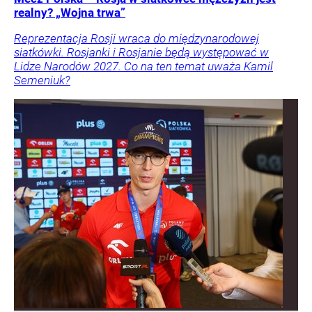
realny? „Wojna trwa”
Reprezentacja Rosji wraca do międzynarodowej
siatkówki. Rosjanki i Rosjanie będą występować w
Lidze Narodów 2027. Co na ten temat uważa Kamil
Semeniuk?