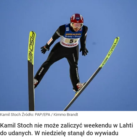
Kamil Stoch
Źródło:
PAP/EPA
/
Kimmo Brandt
Kamil Stoch nie może zaliczyć weekendu w Lahti
do udanych. W niedzielę stanął do wywiadu