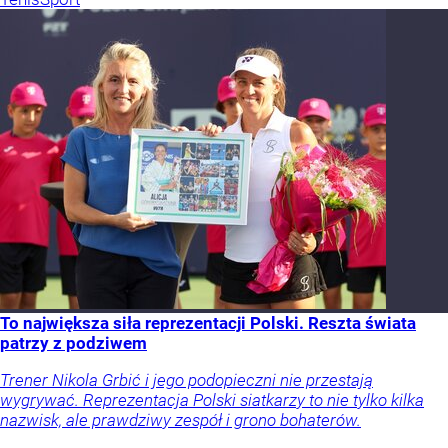
To największa siła reprezentacji Polski. Reszta świata
patrzy z podziwem
Trener Nikola Grbić i jego podopieczni nie przestają
wygrywać. Reprezentacja Polski siatkarzy to nie tylko kilka
nazwisk, ale prawdziwy zespół i grono bohaterów.