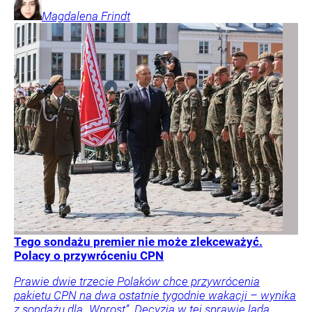
Magdalena
Frindt
Tego sondażu premier nie może zlekceważyć.
Polacy o przywróceniu CPN
Prawie dwie trzecie Polaków chce przywrócenia
pakietu CPN na dwa ostatnie tygodnie wakacji – wynika
z sondażu dla „Wprost”. Decyzja w tej sprawie lada