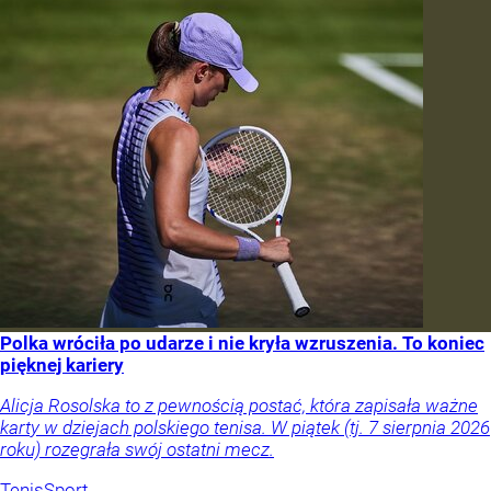
Polka wróciła po udarze i nie kryła wzruszenia. To koniec
pięknej kariery
Alicja Rosolska to z pewnością postać, która zapisała ważne
karty w dziejach polskiego tenisa. W piątek (tj. 7 sierpnia 2026
roku) rozegrała swój ostatni mecz.
Tenis
Sport