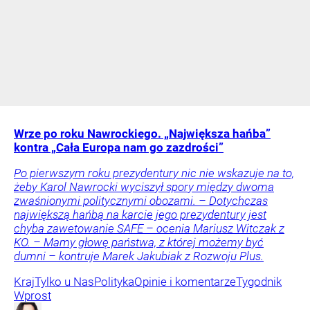
Wrze po roku Nawrockiego. „Największa hańba”
kontra „Cała Europa nam go zazdrości”
Po pierwszym roku prezydentury nic nie wskazuje na to,
żeby Karol Nawrocki wyciszył spory między dwoma
zwaśnionymi politycznymi obozami. – Dotychczas
największą hańbą na karcie jego prezydentury jest
chyba zawetowanie SAFE – ocenia Mariusz Witczak z
KO. – Mamy głowę państwa, z której możemy być
dumni – kontruje Marek Jakubiak z Rozwoju Plus.
Kraj
Tylko u Nas
Polityka
Opinie i komentarze
Tygodnik
Wprost