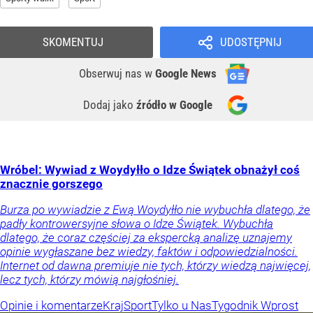
SKOMENTUJ
UDOSTĘPNIJ
Obserwuj nas
w
Google News
Dodaj jako
źródło w Google
Wróbel: Wywiad z Woydyłło o Idze Świątek obnażył coś
znacznie gorszego
Burza po wywiadzie z Ewą Woydyłło nie wybuchła dlatego, że
padły kontrowersyjne słowa o Idze Świątek. Wybuchła
dlatego, że coraz częściej za ekspercką analizę uznajemy
opinie wygłaszane bez wiedzy, faktów i odpowiedzialności.
Internet od dawna premiuje nie tych, którzy wiedzą najwięcej,
lecz tych, którzy mówią najgłośniej.
Opinie i komentarze
Kraj
Sport
Tylko u Nas
Tygodnik Wprost