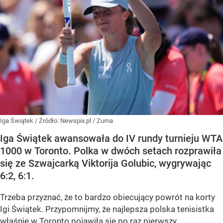
Iga Świątek
/ Źródło:
Newspix.pl
/
Zuma
Iga Świątek awansowała do IV rundy turnieju WTA
1000 w Toronto. Polka w dwóch setach rozprawiła
się ze Szwajcarką Viktorija Golubic, wygrywając
6:2, 6:1.
Trzeba przyznać, że to bardzo obiecujący powrót na korty
Igi Świątek. Przypomnijmy, że najlepsza polska tenisistka
właśnie w Toronto pojawiła się po raz pierwszy,