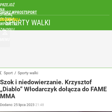
PRZEJDŹ
NA
SPORT WPROST
STRONĘ
GŁÓWNĄ
UBSKRYBUJ
SPORTY WALKI
WPROST.PL
ZALOGUJ
MENU
Sport
/
Sporty walki
Szok i niedowierzanie. Krzysztof
„Diablo” Włodarczyk dołącza do FAME
MMA
Dodano:
25
lipca
2023
21:48