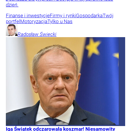
dzień.
Finanse i inwestycje
Firmy i rynki
Gospodarka
Twój
portfel
Motoryzacja
Tylko u Nas
Radosław
Święcki
Iga Świątek odczarowała koszmar! Niesamowity