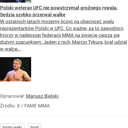
Polski weteran UFC nie powstrzymał groźnego rywala.
Sędzia szybko przerwał walkę
W ostatnich latach możemy liczyć na obecność wielu
reprezentantów Polski w UFC. Co ważne, są to zawodnicy,
którzy w najlepszej federacji MMA na świecie cieszą się
dużym szacunkiem. Jeden z nich, Marcin Tybura, brał udział
w walce...
Opracował:
Mariusz Bielski
Źródło:
X
/
FAME MMA
Sporty walki
Sport