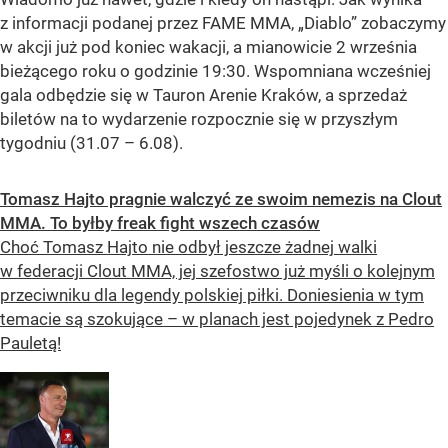
z informacji podanej przez FAME MMA, „Diablo” zobaczymy
w akcji już pod koniec wakacji, a mianowicie 2 września
bieżącego roku o godzinie 19:30. Wspomniana wcześniej
gala odbędzie się w Tauron Arenie Kraków, a sprzedaż
biletów na to wydarzenie rozpocznie się w przyszłym
tygodniu (31.07 – 6.08).
Tomasz Hajto pragnie walczyć ze swoim nemezis na Clout
MMA. To byłby freak fight wszech czasów
Choć Tomasz Hajto nie odbył jeszcze żadnej walki
w federacji Clout MMA, jej szefostwo już myśli o kolejnym
przeciwniku dla legendy polskiej piłki. Doniesienia w tym
temacie są szokujące – w planach jest pojedynek z Pedro
Pauletą!