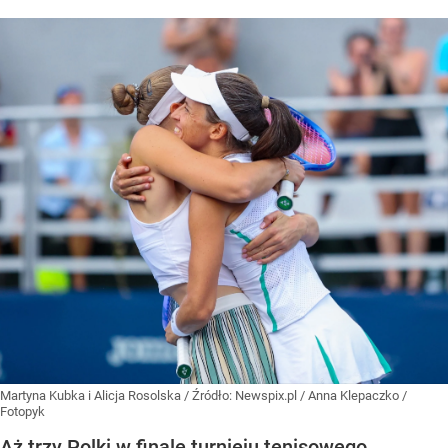
Martyna Kubka i Alicja Rosolska
/ Źródło:
Newspix.pl
/
Anna Klepaczko /
Fotopyk
Aż trzy Polki w finale turnieju tenisowego