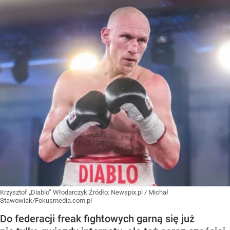
Krzysztof „Diablo” Włodarczyk
Źródło:
Newspix.pl
/
Michał
Stawowiak/Fokusmedia.com.pl
Do federacji freak fightowych garną się już