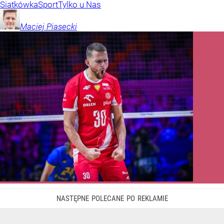
Siatkówka
Sport
Tylko u Nas
Maciej
Piasecki