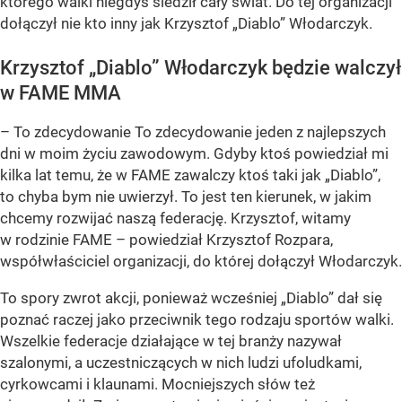
którego walki niegdyś śledził cały świat. Do tej organizacji
dołączył nie kto inny jak Krzysztof „Diablo” Włodarczyk.
Krzysztof „Diablo” Włodarczyk będzie walczył
w FAME MMA
– To zdecydowanie To zdecydowanie jeden z najlepszych
dni w moim życiu zawodowym. Gdyby ktoś powiedział mi
kilka lat temu, że w FAME zawalczy ktoś taki jak „Diablo”,
to chyba bym nie uwierzył. To jest ten kierunek, w jakim
chcemy rozwijać naszą federację. Krzysztof, witamy
w rodzinie FAME – powiedział Krzysztof Rozpara,
współwłaściciel organizacji, do której dołączył Włodarczyk.
To spory zwrot akcji, ponieważ wcześniej „Diablo” dał się
poznać raczej jako przeciwnik tego rodzaju sportów walki.
Wszelkie federacje działające w tej branży nazywał
szalonymi, a uczestniczących w nich ludzi ufoludkami,
cyrkowcami i klaunami. Mocniejszych słów też