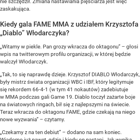
nie szczędził. Zmiana nastawiania pięściarza jest więc
zaskakująca.
Kiedy gala FAME MMA z udziałem Krzysztofa
„Diablo” Włodarczyka?
„Witamy w piekle. Pan grozy wkracza do oktagonu” – głosi
wpis na twitterowym profilu organizacji, w której będzie
walczył Włodarczyk.
„Tak, to się naprawdę dzieje. Krzysztof DIABLO Włodarczyk,
były mistrz świata organizacji WBC i IBF, który legitymuje
się rekordem 66-4-1 (w tym 41 nokautów) zadebiutuje
w MMA podczas gali Game 19. Diablo toczył zażarte boje
na światowych ringach, bił się z najlepszymi na świecie.
Teraz wkracza do oktagonu FAME, gdzie czekają na niego
nowe wyzwania” – czytamy.
„Czekamy z na ten debiut” – dodano na sam koniec.
Wiadomo już nawet, gdzie i kiedy on nastąpi. Jak wynika