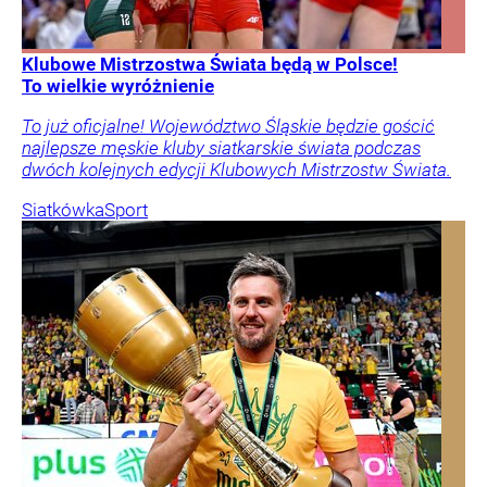
Klubowe Mistrzostwa Świata będą w Polsce!
To wielkie wyróżnienie
To już oficjalne! Województwo Śląskie będzie gościć
najlepsze męskie kluby siatkarskie świata podczas
dwóch kolejnych edycji Klubowych Mistrzostw Świata.
Siatkówka
Sport