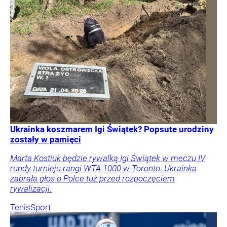
Ukrainka koszmarem Igi Świątek? Popsute urodziny
zostały w pamięci
Marta Kostiuk będzie rywalką Igi Świątek w meczu IV
rundy turnieju rangi WTA 1000 w Toronto. Ukrainka
zabrała głos o Polce tuż przed rozpoczęciem
rywalizacji.
Tenis
Sport