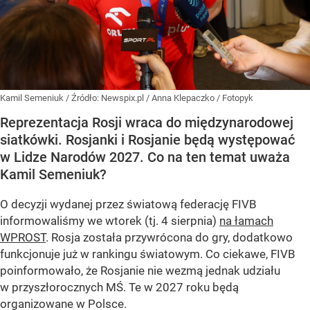
Kamil Semeniuk
/ Źródło:
Newspix.pl
/
Anna Klepaczko / Fotopyk
Reprezentacja Rosji wraca do międzynarodowej
siatkówki. Rosjanki i Rosjanie będą występować
w Lidze Narodów 2027. Co na ten temat uważa
Kamil Semeniuk?
O decyzji wydanej przez światową federację FIVB
informowaliśmy we wtorek (tj. 4 sierpnia)
na łamach
WPROST
. Rosja została przywrócona do gry, dodatkowo
funkcjonuje już w rankingu światowym. Co ciekawe, FIVB
poinformowało, że Rosjanie nie wezmą jednak udziału
w przyszłorocznych MŚ. Te w 2027 roku będą
organizowane w Polsce.