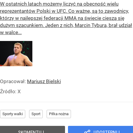
W ostatnich latach możemy liczyć na obecność wielu
reprezentantów Polski w UFC. Co ważne, są to zawodnicy,
którzy w najlepszej federacji MMA na świecie cieszą się
dużym szacunkiem. Jeden z nich, Marcin Tybura, brał udział
w walce...
Opracował:
Mariusz Bielski
Źródło:
X
Sporty walki
Sport
Piłka nożna
SKOMENTUJ
UDOSTĘPNIJ