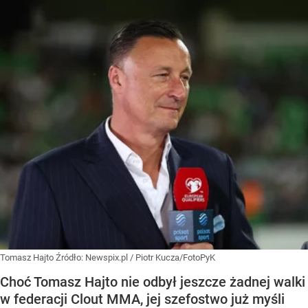
Tomasz Hajto
Źródło:
Newspix.pl
/
Piotr Kucza/FotoPyK
Choć Tomasz Hajto nie odbył jeszcze żadnej walki
w federacji Clout MMA, jej szefostwo już myśli