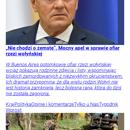
„Nie chodzi o zemstę”. Mocny apel w sprawie ofiar
rzezi wołyńskiej
W Buenos Aires potomkowie ofiar rzezi wołyńskiej
wciąż pokazują rodzinne zdjęcia i listy, wspominając
bliskich zamordowanych z niezwykłym okrucieństwem.
Ich dramat przypomina, że dla wielu rodzin Wołyń nie
jest historią zamkniętą, lecz bolesną raną, która do dziś
nie została zagojona.
Kraj
Polityka
Opinie i komentarze
Tylko u Nas
Tygodnik
Wprost