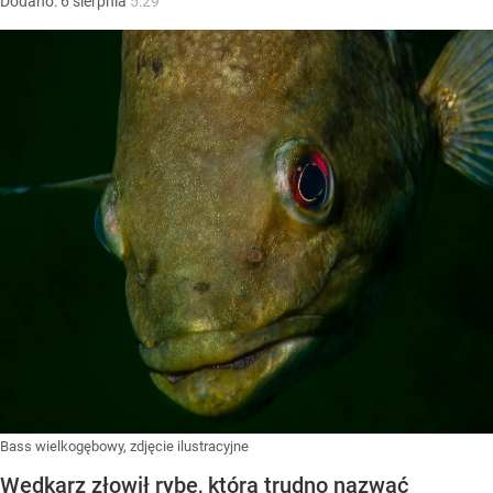
Dodano:
6
sierpnia
5:29
Bass wielkogębowy, zdjęcie ilustracyjne
Wędkarz złowił rybę, którą trudno nazwać