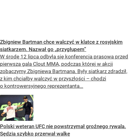
Zbigniew Bartman chce walczyć w klatce z rosyjskim
siatkarzem. Nazwał go „przygłupem”
W środę 12 lipca odbyła się konferencja prasowa przed
pierwszą galą Clout MMA, podczas której w akcji
zobaczymy Zbigniewa Bartmana. Były siatkarz zdradził,
z kim chciałby walczyć w przyszłości – chodzi
o kontrowersyjnego reprezentanta...
Polski weteran UFC nie powstrzymał groźnego rywala.
Sędzia szybko przerwał walkę