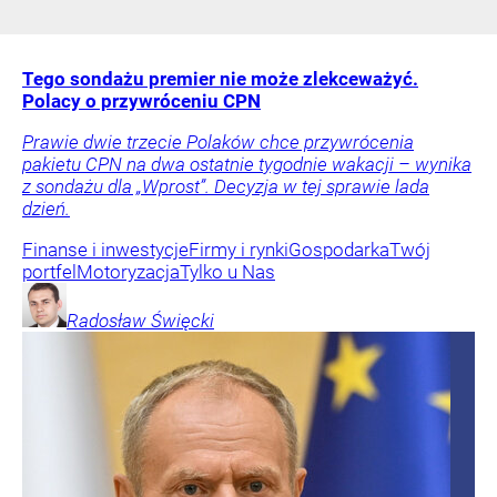
Tego sondażu premier nie może zlekceważyć.
Polacy o przywróceniu CPN
Prawie dwie trzecie Polaków chce przywrócenia
pakietu CPN na dwa ostatnie tygodnie wakacji – wynika
z sondażu dla „Wprost”. Decyzja w tej sprawie lada
dzień.
Finanse i inwestycje
Firmy i rynki
Gospodarka
Twój
portfel
Motoryzacja
Tylko u Nas
Radosław
Święcki