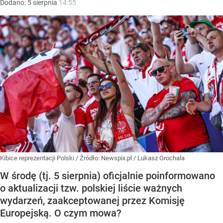
Dodano:
5
sierpnia
14:55
Kibice reprezentacji Polski
/ Źródło:
Newspix.pl
/
Lukasz Grochala
W środę (tj. 5 sierpnia) oficjalnie poinformowano
o aktualizacji tzw. polskiej liście ważnych
wydarzeń, zaakceptowanej przez Komisję
Europejską. O czym mowa?