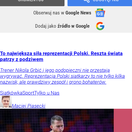
Obserwuj nas
w
Google News
Dodaj jako
źródło w Google
To największa siła reprezentacji Polski. Reszta świata
patrzy z podziwem
Trener Nikola Grbić i jego podopieczni nie przestają
wygrywać. Reprezentacja Polski siatkarzy to nie tylko kilka
nazwisk, ale prawdziwy zespół i grono bohaterów.
Siatkówka
Sport
Tylko u Nas
Maciej
Piasecki