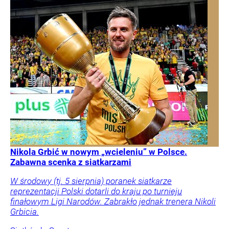
Nikola Grbić w nowym „wcieleniu” w Polsce.
Zabawna scenka z siatkarzami
W środowy (tj. 5 sierpnia) poranek siatkarze
reprezentacji Polski dotarli do kraju po turnieju
finałowym Ligi Narodów. Zabrakło jednak trenera Nikoli
Grbicia.