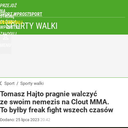
PRZEJDŹ
NA
SPORT WPROST
STRONĘ
GŁÓWNĄ
UBSKRYBUJ
SPORTY WALKI
WPROST.PL
ZALOGUJ
MENU
Sport
/
Sporty walki
Tomasz Hajto pragnie walczyć
ze swoim nemezis na Clout MMA.
To byłby freak fight wszech czasów
Dodano:
25
lipca
2023
20:42