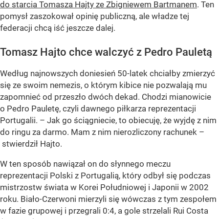
do starcia Tomasza Hajty ze Zbigniewem Bartmanem
. Ten
pomysł zaszokował opinię publiczną, ale władze tej
federacji chcą iść jeszcze dalej.
Tomasz Hajto chce walczyć z Pedro Pauletą
Według najnowszych doniesień 50-latek chciałby zmierzyć
się ze swoim nemezis, o którym kibice nie pozwalają mu
zapomnieć od przeszło dwóch dekad. Chodzi mianowicie
o Pedro Pauletę, czyli dawnego piłkarza reprezentacji
Portugalii. – Jak go ściągniecie, to obiecuję, że wyjdę z nim
do ringu za darmo. Mam z nim nierozliczony rachunek –
stwierdził Hajto.
W ten sposób nawiązał on do słynnego meczu
reprezentacji Polski z Portugalią, który odbył się podczas
mistrzostw świata w Korei Południowej i Japonii w 2002
roku. Biało-Czerwoni mierzyli się wówczas z tym zespołem
w fazie grupowej i przegrali 0:4, a gole strzelali Rui Costa