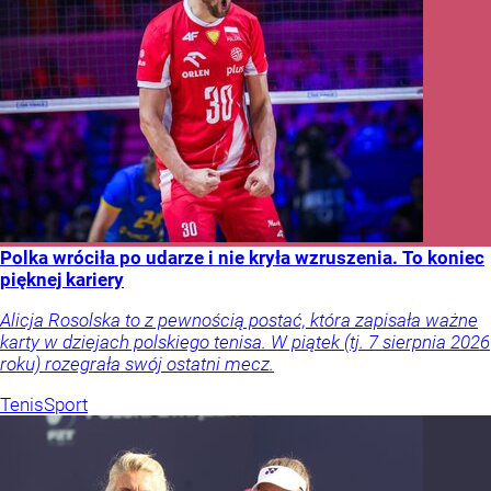
Polka wróciła po udarze i nie kryła wzruszenia. To koniec
pięknej kariery
Alicja Rosolska to z pewnością postać, która zapisała ważne
karty w dziejach polskiego tenisa. W piątek (tj. 7 sierpnia 2026
roku) rozegrała swój ostatni mecz.
Tenis
Sport