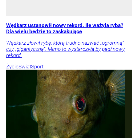
Wędkarz ustanowił nowy rekord. Ile ważyła ryba?
Dla wielu będzie to zaskakujące
Wędkarz złowił rybę, którą trudno nazwać „ogromną”
czy „gigantyczną”. Mimo to wystarczyła by padł nowy
rekord.
Życie
Świat
Sport