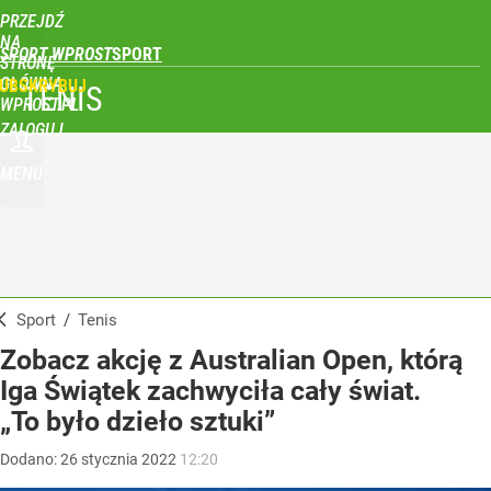
PRZEJDŹ
NA
SPORT WPROST
STRONĘ
GŁÓWNĄ
UBSKRYBUJ
TENIS
WPROST.PL
ZALOGUJ
MENU
Sport
/
Tenis
Zobacz akcję z Australian Open, którą
Iga Świątek zachwyciła cały świat.
„To było dzieło sztuki”
Dodano:
26
stycznia
2022
12:20