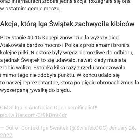
oraz internautach zrobiła jedna akcja. Rozegrała się ona
w ostatnim gemie meczu.
Akcja, którą Iga Świątek zachwyciła kibiców
Przy stanie 40:15 Kanepi znów rzuciła wyższy bieg.
Atakowała bardzo mocno i Polka z problemami broniła
kolejne piłki. Niektóre były wręcz niemożliwe do odbioru,
a jednak Świątek to się udawało, nawet kiedy musiała
zrobić wślizg. Estonka kilka razy z rzędu smeczowała
i mimo tego nie zdobyła punktu. W końcu udało się
to naszej reprezentantce, która po pięciu obronach zmusiła
wyczerpaną rywalkę do błędu.
OMG! Iga is Australian Open semifinalist!!
pic.twitter.com/3f9kDmt4dr
— Out of Context Iga Swiatek (@SwiatekOOC)
January 26,
2022