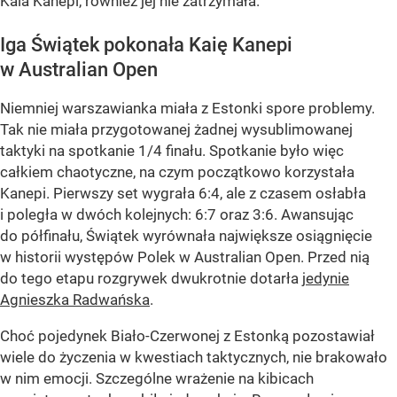
Kaia Kanepi, również jej nie zatrzymała.
Iga Świątek pokonała Kaię Kanepi
w Australian Open
Niemniej warszawianka miała z Estonki spore problemy.
Tak nie miała przygotowanej żadnej wysublimowanej
taktyki na spotkanie 1/4 finału. Spotkanie było więc
całkiem chaotyczne, na czym początkowo korzystała
Kanepi. Pierwszy set wygrała 6:4, ale z czasem osłabła
i poległa w dwóch kolejnych: 6:7 oraz 3:6. Awansując
do półfinału, Świątek wyrównała największe osiągnięcie
w historii występów Polek w Australian Open. Przed nią
do tego etapu rozgrywek dwukrotnie dotarła
jedynie
Agnieszka Radwańska
.
Choć pojedynek Biało-Czerwonej z Estonką pozostawiał
wiele do życzenia w kwestiach taktycznych, nie brakowało
w nim emocji. Szczególne wrażenie na kibicach