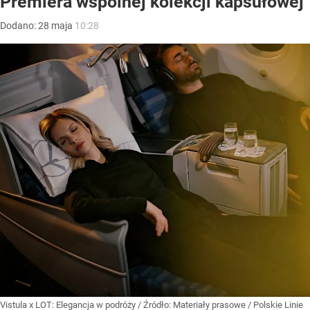
Premiera wspólnej kolekcji kapsułowej
Dodano:
28
maja
10:28
Vistula x LOT: Elegancja w podróży
/ Źródło:
Materiały prasowe
/
Polskie Linie