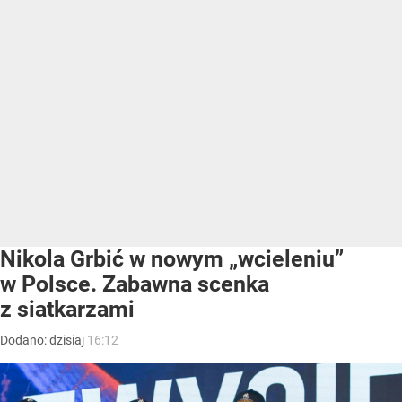
Nikola Grbić w nowym „wcieleniu”
w Polsce. Zabawna scenka
z siatkarzami
Dodano:
dzisiaj
16:12