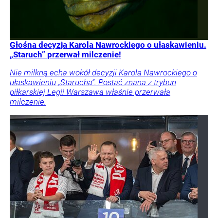
Głośna decyzja Karola Nawrockiego o ułaskawieniu.
„Staruch” przerwał milczenie!
Nie milkną echa wokół decyzji Karola Nawrockiego o
ułaskawieniu „Starucha”. Postać znana z trybun
piłkarskiej Legii Warszawa właśnie przerwała
milczenie.