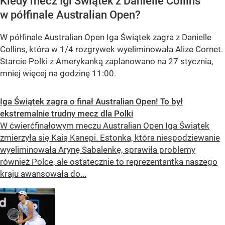
Kiedy mecz Igi Świątek z Danielle Collins
w półfinale Australian Open?
W półfinale Australian Open Iga Świątek zagra z Danielle
Collins, która w 1/4 rozgrywek wyeliminowała Alize Cornet.
Starcie Polki z Amerykanką zaplanowano na 27 stycznia,
mniej więcej na godzinę 11:00.
Iga Świątek zagra o finał Australian Open! To był
ekstremalnie trudny mecz dla Polki
W ćwierćfinałowym meczu Australian Open Iga Świątek
zmierzyła się Kaią Kanepi. Estonka, która niespodziewanie
wyeliminowała Arynę Sabalenkę, sprawiła problemy
również Polce, ale ostatecznie to reprezentantka naszego
kraju awansowała do...