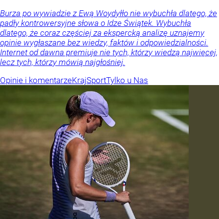
Burza po wywiadzie z Ewą Woydyłło nie wybuchła dlatego, że
padły kontrowersyjne słowa o Idze Świątek. Wybuchła
dlatego, że coraz częściej za ekspercką analizę uznajemy
opinie wygłaszane bez wiedzy, faktów i odpowiedzialności.
Internet od dawna premiuje nie tych, którzy wiedzą najwięcej,
lecz tych, którzy mówią najgłośniej.
Opinie i komentarze
Kraj
Sport
Tylko u Nas