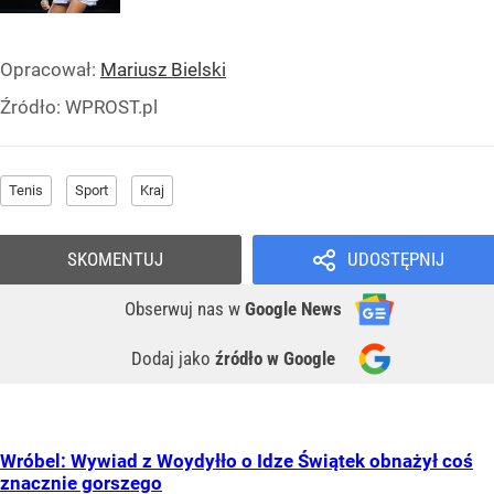
Opracował:
Mariusz Bielski
Źródło:
WPROST.pl
Tenis
Sport
Kraj
SKOMENTUJ
UDOSTĘPNIJ
Obserwuj nas
w
Google News
Dodaj jako
źródło w Google
Wróbel: Wywiad z Woydyłło o Idze Świątek obnażył coś
znacznie gorszego