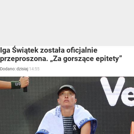
Iga Świątek została oficjalnie
przeproszona. „Za gorszące epitety”
Dodano:
dzisiaj
14:55