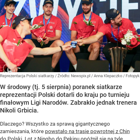
Reprezentacja Polski siatkarzy
/ Źródło:
Newspix.pl
/
Anna Klepaczko / Fotopyk
W środowy (tj. 5 sierpnia) poranek siatkarze
reprezentacji Polski dotarli do kraju po turnieju
finałowym Ligi Narodów. Zabrakło jednak trenera
Nikoli Grbicia.
Dlaczego? Wszystko za sprawą gigantycznego
zamieszania, które
powstało na trasie powrotnej z Chin
do Polski
. Lot z Ningbo do Pekinu opóźnił się na tyle,