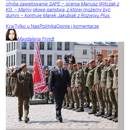
chyba zawetowanie SAFE – ocenia Mariusz Witczak z
KO. – Mamy głowę państwa, z której możemy być
dumni – kontruje Marek Jakubiak z Rozwoju Plus.
Kraj
Tylko u Nas
Polityka
Opinie i komentarze
Magdalena
Frindt