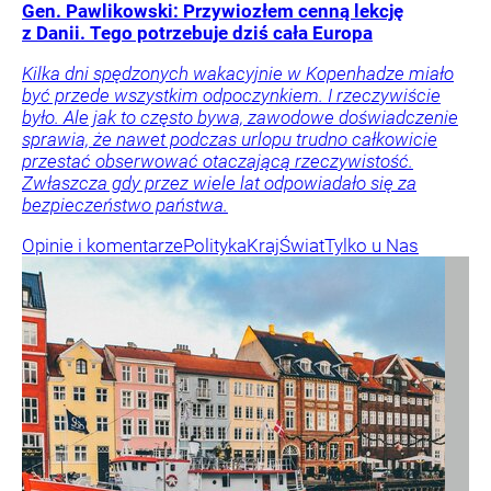
Gen. Pawlikowski: Przywiozłem cenną lekcję
z Danii. Tego potrzebuje dziś cała Europa
Kilka dni spędzonych wakacyjnie w Kopenhadze miało
być przede wszystkim odpoczynkiem. I rzeczywiście
było. Ale jak to często bywa, zawodowe doświadczenie
sprawia, że nawet podczas urlopu trudno całkowicie
przestać obserwować otaczającą rzeczywistość.
Zwłaszcza gdy przez wiele lat odpowiadało się za
bezpieczeństwo państwa.
Opinie i komentarze
Polityka
Kraj
Świat
Tylko u Nas