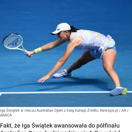
Iga Świątek w meczu Australian Open z Kaią Kanepi
Źródło:
Newspix.pl
/
AA /
ABACA
Fakt, że Iga Świątek awansowała do półfinału