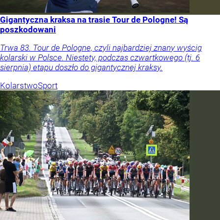
Gigantyczna kraksa na trasie Tour de Pologne! Są
poszkodowani
Trwa 83. Tour de Pologne, czyli najbardziej znany wyścig
kolarski w Polsce. Niestety, podczas czwartkowego (tj. 6
sierpnia) etapu doszło do gigantycznej kraksy.
Kolarstwo
Sport