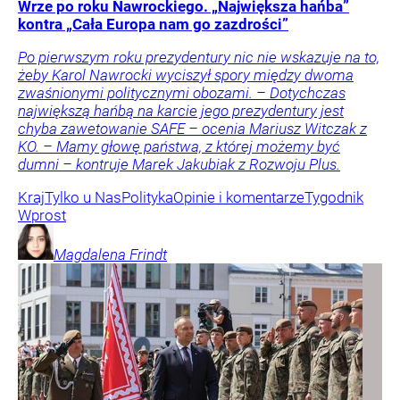
Wrze po roku Nawrockiego. „Największa hańba”
kontra „Cała Europa nam go zazdrości”
Po pierwszym roku prezydentury nic nie wskazuje na to,
żeby Karol Nawrocki wyciszył spory między dwoma
zwaśnionymi politycznymi obozami. – Dotychczas
największą hańbą na karcie jego prezydentury jest
chyba zawetowanie SAFE – ocenia Mariusz Witczak z
KO. – Mamy głowę państwa, z której możemy być
dumni – kontruje Marek Jakubiak z Rozwoju Plus.
Kraj
Tylko u Nas
Polityka
Opinie i komentarze
Tygodnik
Wprost
Magdalena
Frindt