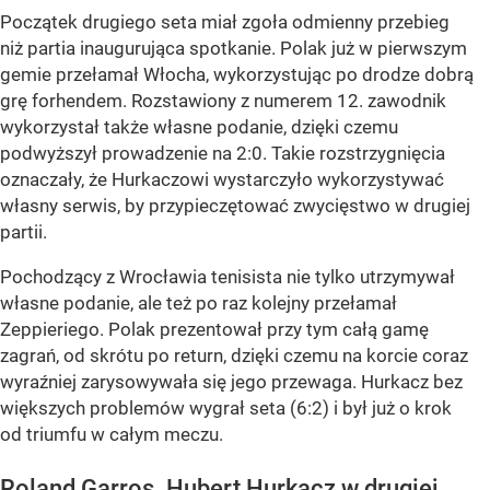
Początek drugiego seta miał zgoła odmienny przebieg
niż partia inaugurująca spotkanie. Polak już w pierwszym
gemie przełamał Włocha, wykorzystując po drodze dobrą
grę forhendem. Rozstawiony z numerem 12. zawodnik
wykorzystał także własne podanie, dzięki czemu
podwyższył prowadzenie na 2:0. Takie rozstrzygnięcia
oznaczały, że Hurkaczowi wystarczyło wykorzystywać
własny serwis, by przypieczętować zwycięstwo w drugiej
partii.
Pochodzący z Wrocławia tenisista nie tylko utrzymywał
własne podanie, ale też po raz kolejny przełamał
Zeppieriego. Polak prezentował przy tym całą gamę
zagrań, od skrótu po return, dzięki czemu na korcie coraz
wyraźniej zarysowywała się jego przewaga. Hurkacz bez
większych problemów wygrał seta (6:2) i był już o krok
od triumfu w całym meczu.
Roland Garros. Hubert Hurkacz w drugiej