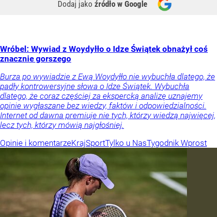
Dodaj jako
źródło w Google
Wróbel: Wywiad z Woydyłło o Idze Świątek obnażył coś
znacznie gorszego
Burza po wywiadzie z Ewą Woydyłło nie wybuchła dlatego, że
padły kontrowersyjne słowa o Idze Świątek. Wybuchła
dlatego, że coraz częściej za ekspercką analizę uznajemy
opinie wygłaszane bez wiedzy, faktów i odpowiedzialności.
Internet od dawna premiuje nie tych, którzy wiedzą najwięcej,
lecz tych, którzy mówią najgłośniej.
Opinie i komentarze
Kraj
Sport
Tylko u Nas
Tygodnik Wprost