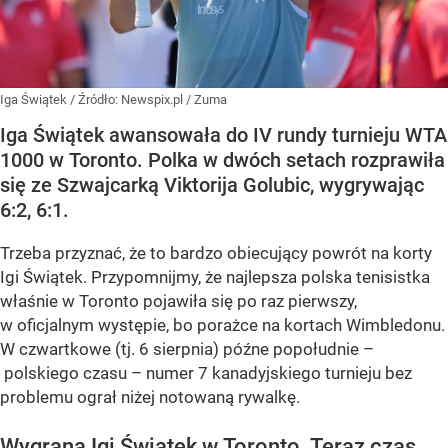
Iga Świątek
/ Źródło:
Newspix.pl
/
Zuma
Iga Świątek awansowała do IV rundy turnieju WTA
1000 w Toronto. Polka w dwóch setach rozprawiła
się ze Szwajcarką Viktorija Golubic, wygrywając
6:2, 6:1.
Trzeba przyznać, że to bardzo obiecujący powrót na korty
Igi Świątek. Przypomnijmy, że najlepsza polska tenisistka
właśnie w Toronto pojawiła się po raz pierwszy,
w oficjalnym występie, bo porażce na kortach Wimbledonu.
W czwartkowe (tj. 6 sierpnia) późne popołudnie –
polskiego czasu – numer 7 kanadyjskiego turnieju bez
problemu ograł niżej notowaną rywalkę.
Wygrana Igi Świątek w Toronto. Teraz czas