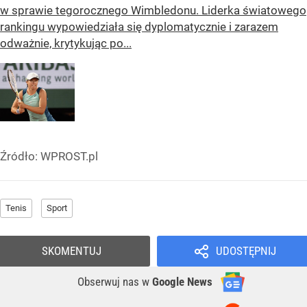
w sprawie tegorocznego Wimbledonu. Liderka światowego
rankingu wypowiedziała się dyplomatycznie i zarazem
odważnie, krytykując po...
Źródło:
WPROST.pl
Tenis
Sport
SKOMENTUJ
UDOSTĘPNIJ
Obserwuj nas
w
Google News