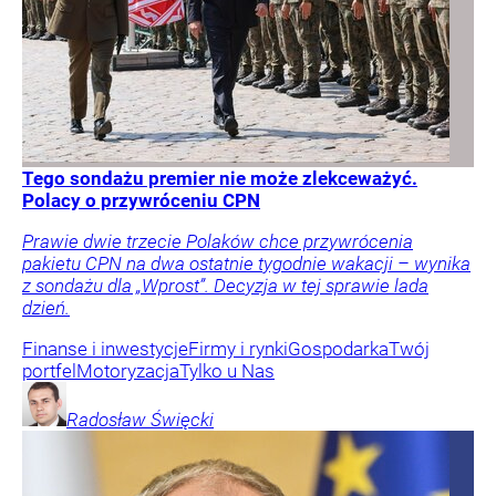
Tego sondażu premier nie może zlekceważyć.
Polacy o przywróceniu CPN
Prawie dwie trzecie Polaków chce przywrócenia
pakietu CPN na dwa ostatnie tygodnie wakacji – wynika
z sondażu dla „Wprost”. Decyzja w tej sprawie lada
dzień.
Finanse i inwestycje
Firmy i rynki
Gospodarka
Twój
portfel
Motoryzacja
Tylko u Nas
Radosław
Święcki