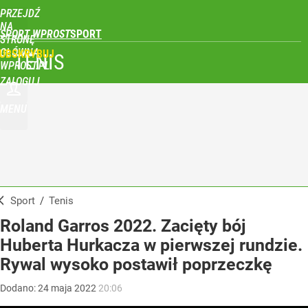
PRZEJDŹ
NA
SPORT WPROST
STRONĘ
GŁÓWNĄ
UBSKRYBUJ
TENIS
WPROST.PL
ZALOGUJ
MENU
Sport
/
Tenis
Roland Garros 2022. Zacięty bój
Huberta Hurkacza w pierwszej rundzie.
Rywal wysoko postawił poprzeczkę
Dodano:
24
maja
2022
20:06