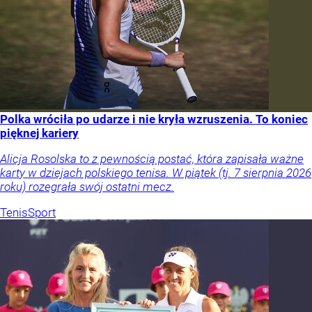
Polka wróciła po udarze i nie kryła wzruszenia. To koniec
pięknej kariery
Alicja Rosolska to z pewnością postać, która zapisała ważne
karty w dziejach polskiego tenisa. W piątek (tj. 7 sierpnia 2026
roku) rozegrała swój ostatni mecz.
Tenis
Sport