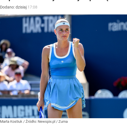
Dodano:
dzisiaj
17:08
Marta Kostiuk
/ Źródło:
Newspix.pl
/
Zuma