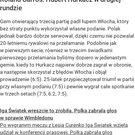
rundzie
Gem otwierający trzecią partię padł łupem Włocha, który
bez straty punktu wykorzystał własne podanie. Polak
jednak bardzo dobrze serwował, dzięki czemu nie pozwalał
20-letniemu rywalowi na przełamanie. Podobnie jak
w pierwszym secie, również w trzecim świadkami
pierwszego przełamania byliśmy dopiero w jedenastym
gemie, kiedy to Hurkacz najpierw dobrze zagrał w obronie,
a następnie skorzystał z błędów Włocha i objął
prowadzenie (6:5). 25-latek przypieczętował triumf w partii
przy własnym podaniu (7:5) i pewnie wygrał całe spotkanie
w trzech setach (7:5, 6:2, 7:5).
Iga Świątek wreszcie to zrobiła. Polka zabrała głos
w sprawie Wimbledonu
Po wygranym meczu z Łesią Curenko Iga Świątek wzięła
udział w konferencji prasowej. Polka zabrała głos