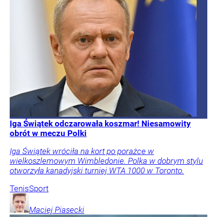
Iga Świątek odczarowała koszmar! Niesamowity
obrót w meczu Polki
Iga Świątek wróciła na kort po porażce w
wielkoszlemowym Wimbledonie. Polka w dobrym stylu
otworzyła kanadyjski turniej WTA 1000 w Toronto.
Tenis
Sport
Maciej
Piasecki