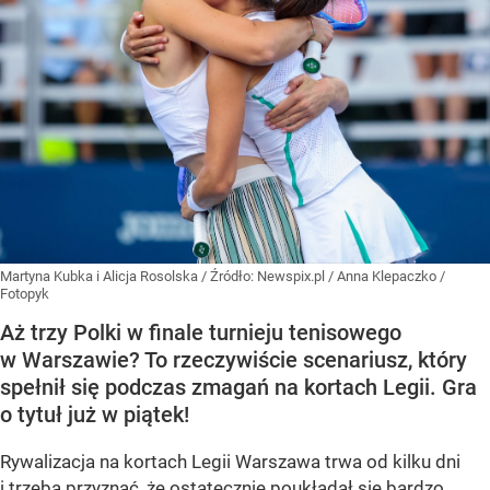
Martyna Kubka i Alicja Rosolska
/ Źródło:
Newspix.pl
/
Anna Klepaczko /
Fotopyk
Aż trzy Polki w finale turnieju tenisowego
w Warszawie? To rzeczywiście scenariusz, który
spełnił się podczas zmagań na kortach Legii. Gra
o tytuł już w piątek!
Rywalizacja na kortach Legii Warszawa trwa od kilku dni
i trzeba przyznać, że ostatecznie poukładał się bardzo