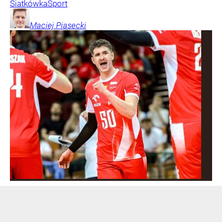
Siatkówka
Sport
Maciej
Piasecki