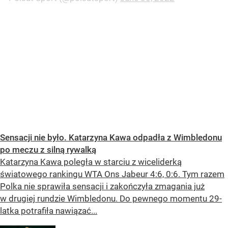
Sensacji nie było. Katarzyna Kawa odpadła z Wimbledonu
po meczu z silną rywalką
Katarzyna Kawa poległa w starciu z wiceliderką
światowego rankingu WTA Ons Jabeur 4:6, 0:6. Tym razem
Polka nie sprawiła sensacji i zakończyła zmagania już
w drugiej rundzie Wimbledonu. Do pewnego momentu 29-
latka potrafiła nawiązać...