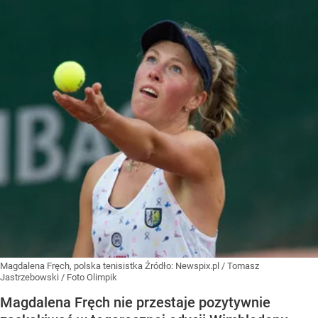
Magdalena Fręch, polska tenisistka
Źródło:
Newspix.pl
/
Tomasz
Jastrzebowski / Foto Olimpik
Magdalena Fręch nie przestaje pozytywnie