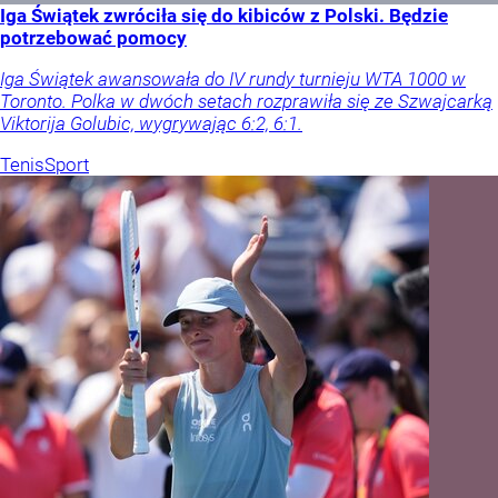
Iga Świątek zwróciła się do kibiców z Polski. Będzie
potrzebować pomocy
Iga Świątek awansowała do IV rundy turnieju WTA 1000 w
Toronto. Polka w dwóch setach rozprawiła się ze Szwajcarką
Viktorija Golubic, wygrywając 6:2, 6:1.
Tenis
Sport