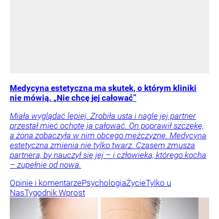
Medycyna estetyczna ma skutek, o którym kliniki
nie mówią. „Nie chcę jej całować”
Miała wyglądać lepiej. Zrobiła usta i nagle jej partner
przestał mieć ochotę ją całować. On poprawił szczękę,
a żona zobaczyła w nim obcego mężczyznę. Medycyna
estetyczna zmienia nie tylko twarz. Czasem zmusza
partnera, by nauczył się jej – i człowieka, którego kocha
– zupełnie od nowa.
Opinie i komentarze
Psychologia
Życie
Tylko u
Nas
Tygodnik Wprost