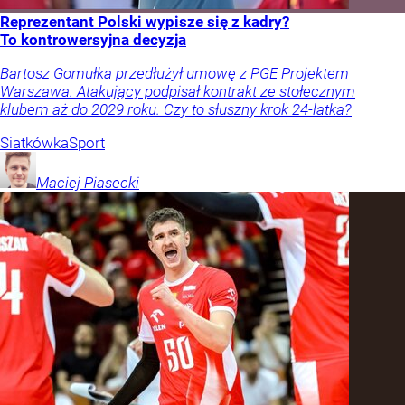
Reprezentant Polski wypisze się z kadry?
To kontrowersyjna decyzja
Bartosz Gomułka przedłużył umowę z PGE Projektem
Warszawa. Atakujący podpisał kontrakt ze stołecznym
klubem aż do 2029 roku. Czy to słuszny krok 24-latka?
Siatkówka
Sport
Maciej
Piasecki