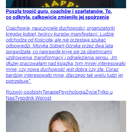
Poszła tropić guru, coachów i szarlatanów. To,
co odkryła, całkowicie zmieniło jej spojrzenie
Coachowie, nauczyciele duchowości, organizatorki
kręgów kobiet, twórcy kursów manifestacji. Ludzie
odchodzą od Kościoła, ale nie przestają szukać
odpowiedzi. Monika Sobień-Górska przez dwa lata
sprawdzała, co naprawdę kryje się za obietnicami
uzdrowienia, transformacji i odnalezienia sensu. „Im
dłużej pracowałam nad książką, tym mniej interesowało
mnie, czy nowa duchowość jest dobra czy zła. Coraz
bardziej interesowało mnie, dlaczego tak wielu ludzi jej
potrzebuje”.
Rozwój osobisty
Terapie
Psychologia
Życie
Tylko u
Nas
Tygodnik Wprost