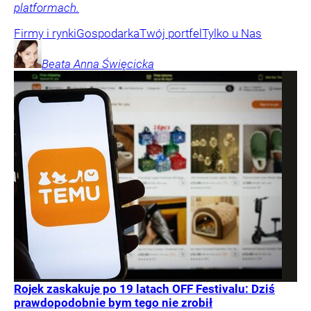
platformach.
Firmy i rynki
Gospodarka
Twój portfel
Tylko u Nas
Beata Anna
Święcicka
Rojek zaskakuje po 19 latach OFF Festivalu: Dziś
prawdopodobnie bym tego nie zrobił