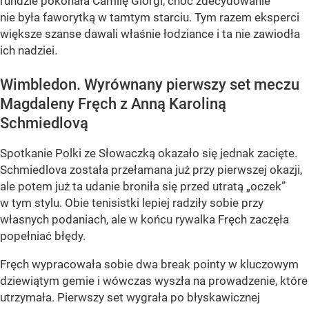
rundzie pokonała Camilę Giorgi, choć zdecydowanie
nie była faworytką w tamtym starciu. Tym razem eksperci
większe szanse dawali właśnie łodziance i ta nie zawiodła
ich nadziei.
Wimbledon. Wyrównany pierwszy set meczu
Magdaleny Fręch z Anną Karoliną
Schmiedlovą
Spotkanie Polki ze Słowaczką okazało się jednak zacięte.
Schmiedlova została przełamana już przy pierwszej okazji,
ale potem już ta udanie broniła się przed utratą „oczek”
w tym stylu. Obie tenisistki lepiej radziły sobie przy
własnych podaniach, ale w końcu rywalka Fręch zaczęła
popełniać błędy.
Fręch wypracowała sobie dwa break pointy w kluczowym
dziewiątym gemie i wówczas wyszła na prowadzenie, które
utrzymała. Pierwszy set wygrała po błyskawicznej