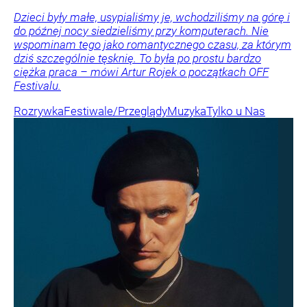
Dzieci były małe, usypialiśmy je, wchodziliśmy na górę i
do późnej nocy siedzieliśmy przy komputerach. Nie
wspominam tego jako romantycznego czasu, za którym
dziś szczególnie tęsknię. To była po prostu bardzo
ciężka praca – mówi Artur Rojek o początkach OFF
Festivalu.
Rozrywka
Festiwale/Przeglądy
Muzyka
Tylko u Nas