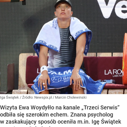
Iga Świątek
/ Źródło:
Newspix.pl
/
Marcin Cholewinski
Wizyta Ewa Woydyłło na kanale „Trzeci Serwis”
odbiła się szerokim echem. Znana psycholog
w zaskakujący sposób oceniła m.in. Igę Świątek