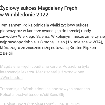
Życiowy sukces Magdaleny Fręch
w Wimbledonie 2022
Tym samym Polka odniosła wielki życiowy sukces,
pierwszy raz w karierze awansując do trzeciej rundy
zawodów Wielkiego Szlema. W kolejnym meczu zmierzy się
najprawdopodobniej z Simoną Halep (16. miejsce w WTA),
która zagra ze znacznie niżej notowaną Kirsten Flipken
z Belgii.
Magdalena Fręch upadła na korcie. Potrzebna była
interwencja lekarza. Mecz został już wznowiony
#Wimbledon
Transmisje z Wimbledonu na sportowych antenach
Polsatu.
pic.twitter.com/s6IScnoB8j
— Polsat Sport (@polsatsport)
June 30, 2022