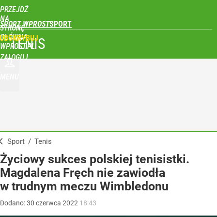
PRZEJDŹ
NA
SPORT WPROST
STRONĘ
GŁÓWNĄ
UBSKRYBUJ
TENIS
WPROST.PL
ZALOGUJ
MENU
Sport
/
Tenis
Życiowy sukces polskiej tenisistki.
Magdalena Fręch nie zawiodła
w trudnym meczu Wimbledonu
Dodano:
30
czerwca
2022
18:43