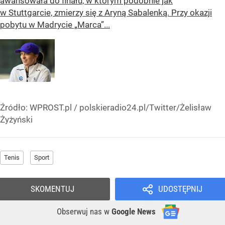
awansowała do finału, w którym podobnie jak
w Stuttgarcie, zmierzy się z Aryną Sabalenką. Przy okazji
pobytu w Madrycie „Marca”...
Źródło:
WPROST.pl
/
polskieradio24.pl/Twitter/Żelisław
Żyżyński
Tenis
Sport
SKOMENTUJ
UDOSTĘPNIJ
Obserwuj nas
w
Google News