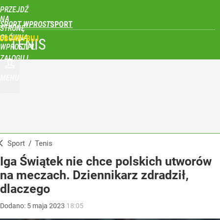
PRZEJDŹ
NA
SPORT WPROST
STRONĘ
GŁÓWNĄ
UBSKRYBUJ
TENIS
WPROST.PL
ZALOGUJ
MENU
Sport
/
Tenis
Iga Świątek nie chce polskich utworów
na meczach. Dziennikarz zdradził,
dlaczego
Dodano:
5
maja
2023
18:05