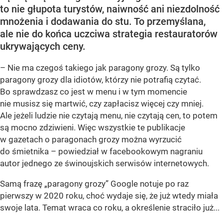
to nie głupota turystów, naiwność ani niezdolność
mnożenia i dodawania do stu. To przemyślana,
ale nie do końca uczciwa strategia restauratorów
ukrywających ceny.
– Nie ma czegoś takiego jak paragony grozy. Są tylko
paragony grozy dla idiotów, którzy nie potrafią czytać.
Bo sprawdzasz co jest w menu i w tym momencie
nie musisz się martwić, czy zapłacisz więcej czy mniej.
Ale jeżeli ludzie nie czytają menu, nie czytają cen, to potem
są mocno zdziwieni. Więc wszystkie te publikacje
w gazetach o paragonach grozy można wyrzucić
do śmietnika – powiedział w facebookowym nagraniu
autor jednego ze świnoujskich serwisów internetowych.
Samą frazę „paragony grozy” Google notuje po raz
pierwszy w 2020 roku, choć wydaje się, że już wtedy miała
swoje lata. Temat wraca co roku, a określenie straciło już...