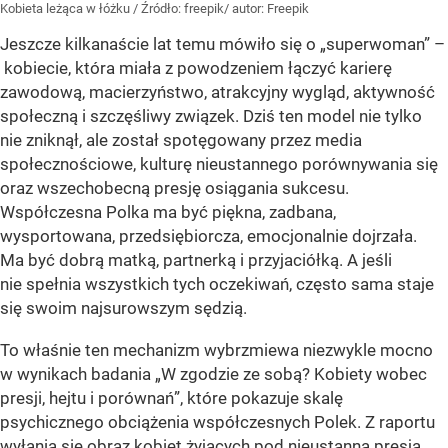
Kobieta leżąca w łóżku
/ Źródło:
freepik/ autor: Freepik
Jeszcze kilkanaście lat temu mówiło się o „superwoman” –
kobiecie, która miała z powodzeniem łączyć karierę
zawodową, macierzyństwo, atrakcyjny wygląd, aktywność
społeczną i szczęśliwy związek. Dziś ten model nie tylko
nie zniknął, ale został spotęgowany przez media
społecznościowe, kulturę nieustannego porównywania się
oraz wszechobecną presję osiągania sukcesu.
Współczesna Polka ma być piękna, zadbana,
wysportowana, przedsiębiorcza, emocjonalnie dojrzała.
Ma być dobrą matką, partnerką i przyjaciółką. A jeśli
nie spełnia wszystkich tych oczekiwań, często sama staje
się swoim najsurowszym sędzią.
To właśnie ten mechanizm wybrzmiewa niezwykle mocno
w wynikach badania „W zgodzie ze sobą? Kobiety wobec
presji, hejtu i porównań”, które pokazuje skalę
psychicznego obciążenia współczesnych Polek. Z raportu
wyłania się obraz kobiet żyjących pod nieustanną presją