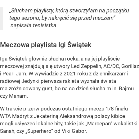
„Słucham playlisty, którą stworzyłam na początku
tego sezonu, by nakręcić się przed meczem” –
napisała tenisistka.
Meczowa playlista Igi Świątek
Iga Świątek głównie słucha rocka, a na jej playliście
meczowej znajdują się utwory Led Zeppelin, AC/DC, Gorillaz
i Pearl Jam. W wywiadzie z 2021 roku z dziennikarzami
radiowej Jedynki pierwsza rakieta wyznała świata
ma zróżnicowany gust, bo na co dzień słucha m.in. Bajmu
czy Manam.
W trakcie przerw podczas ostatniego meczu 1/8 finału
WTA Madryt z Jekateriną Aleksandrową polscy kibice
mogli usłyszeć lokalne hity, takie jak „Marcepan” wokalistki
Sanah, czy „Superhero” od Viki Gabor.