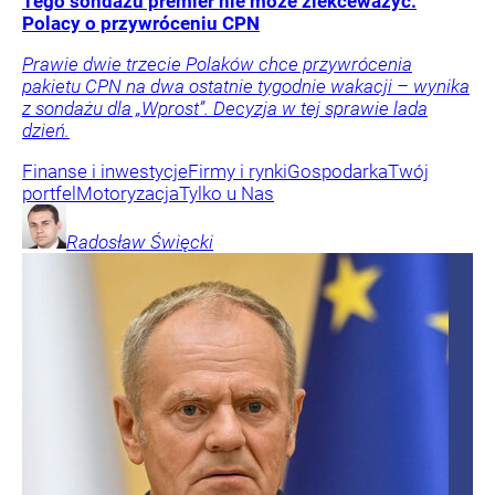
Tego sondażu premier nie może zlekceważyć.
Polacy o przywróceniu CPN
Prawie dwie trzecie Polaków chce przywrócenia
pakietu CPN na dwa ostatnie tygodnie wakacji – wynika
z sondażu dla „Wprost”. Decyzja w tej sprawie lada
dzień.
Finanse i inwestycje
Firmy i rynki
Gospodarka
Twój
portfel
Motoryzacja
Tylko u Nas
Radosław
Święcki