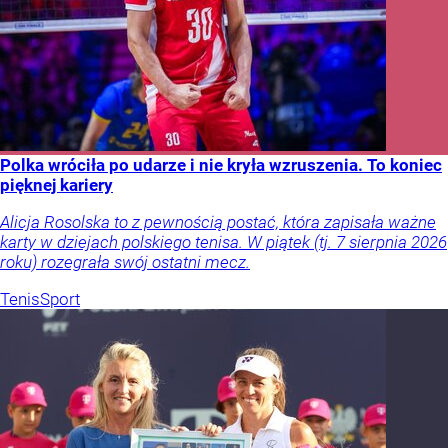
Polka wróciła po udarze i nie kryła wzruszenia. To koniec
pięknej kariery
Alicja Rosolska to z pewnością postać, która zapisała ważne
karty w dziejach polskiego tenisa. W piątek (tj. 7 sierpnia 2026
roku) rozegrała swój ostatni mecz.
Tenis
Sport