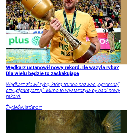
Wędkarz ustanowił nowy rekord. Ile ważyła ryba?
Dla wielu będzie to zaskakujące
Wędkarz złowił rybę, którą trudno nazwać „ogromną”
czy „gigantyczną”. Mimo to wystarczyła by padł nowy
rekord.
Życie
Świat
Sport