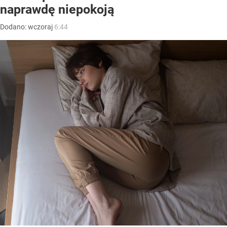
naprawdę niepokoją
Dodano:
wczoraj
6:44