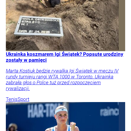
Ukrainka koszmarem Igi Świątek? Popsute urodziny
zostały w pamięci
Marta Kostiuk będzie rywalką Igi Świątek w meczu IV
rundy turnieju rangi WTA 1000 w Toronto. Ukrainka
zabrała głos o Polce tuż przed rozpoczęciem
rywalizacji.
Tenis
Sport