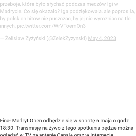
przeboje, które było słychać podczas meczów Igi w
Madrycie. Co się okazało? Iga podziękowała, ale poprosiła,
by polskich hitów nie puszczać, by jej nie wyróżniać na tle
innych.
pic.twitter.com/WrVToemOn3
— Żelisław Żyżyński (@ZelekZyzynski)
May 4, 2023
Finał Madryt Open odbędzie się w sobotę 6 maja o godz.
18:30. Transmisję na żywo z tego spotkania będzie można
oglądać w TV na antenie Canal+ oraz w Internecie