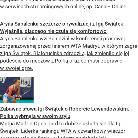
w serwisach streamingowych online, np. Canal+ Online.
Aryna Sabalenka szczerze o rywalizacji z Igą Świątek.
Wyjaśniła, dlaczego nie czuła się komfortowo
Aryna Sabalenka wzięła udział w konferencji prasowej
zorganizowanej przed finałem WTA Madryt, w którym zagra
z Igą Świątek. Białorusinka zdradziła, jak zmieniło się jej
podeście do meczów z Polką oraz co musi poprawić
w swojej grze.
Zabawne słowa Igi Świątek o Robercie Lewandowskim.
Polka wybrnęła w swoim stylu
Mutua Madrid Open bardzo dobrze układa się dla Igi
Świątek. Liderka rankingu WTA w czwartkowy wieczór