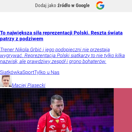
Dodaj jako
źródło w Google
To największa siła reprezentacji Polski. Reszta świata
patrzy z podziwem
Trener Nikola Grbić i jego podopieczni nie przestają
wygrywać. Reprezentacja Polski siatkarzy to nie tylko kilka
nazwisk, ale prawdziwy zespół i grono bohaterów.
Siatkówka
Sport
Tylko u Nas
Maciej
Piasecki