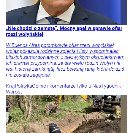
„Nie chodzi o zemstę”. Mocny apel w sprawie ofiar
rzezi wołyńskiej
W Buenos Aires potomkowie ofiar rzezi wołyńskiej
wciąż pokazują rodzinne zdjęcia i listy, wspominając
bliskich zamordowanych z niezwykłym okrucieństwem.
Ich dramat przypomina, że dla wielu rodzin Wołyń nie
jest historią zamkniętą, lecz bolesną raną, która do dziś
nie została zagojona.
Kraj
Polityka
Opinie i komentarze
Tylko u Nas
Tygodnik
Wprost