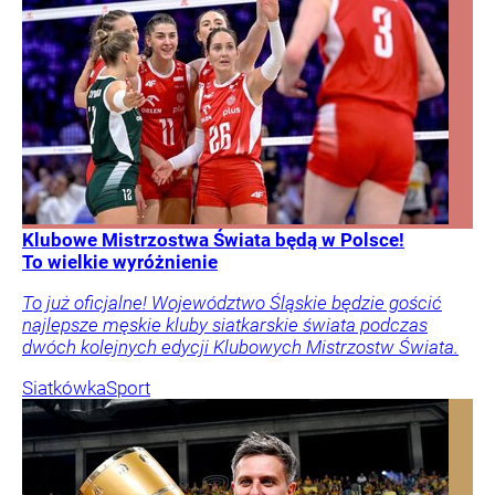
Klubowe Mistrzostwa Świata będą w Polsce!
To wielkie wyróżnienie
To już oficjalne! Województwo Śląskie będzie gościć
najlepsze męskie kluby siatkarskie świata podczas
dwóch kolejnych edycji Klubowych Mistrzostw Świata.
Siatkówka
Sport