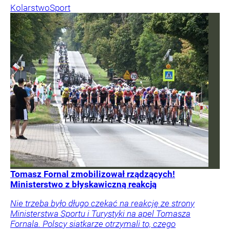
Kolarstwo
Sport
Tomasz Fornal zmobilizował rządzących!
Ministerstwo z błyskawiczną reakcją
Nie trzeba było długo czekać na reakcję ze strony
Ministerstwa Sportu i Turystyki na apel Tomasza
Fornala. Polscy siatkarze otrzymali to, czego