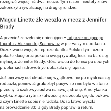
rozegrać więcej niż dwa mecze. Tym razem niestety znów
zakończyła rywalizację na drugiej rundzie.
Magda Linette źle weszła w mecz z Jennifer
Brady
A przecież zaczęło się obiecująco –
od przekonującego
triumfu z Alaksandrą Sasnowicz
w pierwszym spotkaniu.
Oczekiwano więc, że reprezentantka Polski i tym razem
pokaże klasę oraz pokona swoją rywalkę, lecz nic bardziej
mylnego. Jennifer Brady, która wraca do tenisa po sporych
problemach zdrowotnych, okazała się lepsza.
Już pierwszy set układał się wyjątkowo nie po myśli naszej
rodaczki, ponieważ grała zbyt pasywnie i nie była w stanie
przechylić szali zwycięstwa na swoją stronę. Amerykanka
szybko złapała rytm, z łatwością rozrzucała grę do boków,
z czym Linette sobie nie radziła. Dość łatwo wyszła
na prowadzenie 3:0, a gdy Brady poprawiła return,