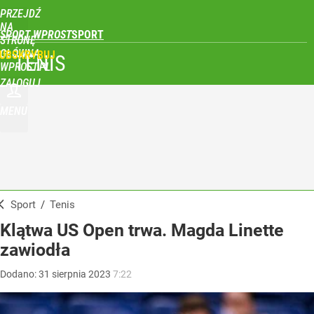
PRZEJDŹ
NA
SPORT WPROST
STRONĘ
GŁÓWNĄ
UBSKRYBUJ
TENIS
WPROST.PL
ZALOGUJ
MENU
Sport
/
Tenis
Klątwa US Open trwa. Magda Linette
zawiodła
Dodano:
31
sierpnia
2023
7:22