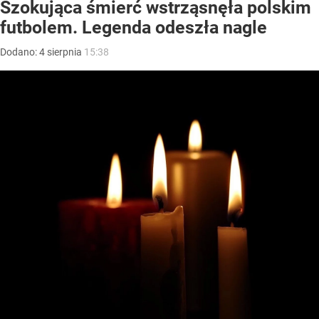
Szokująca śmierć wstrząsnęła polskim
futbolem. Legenda odeszła nagle
Dodano:
4
sierpnia
15:38