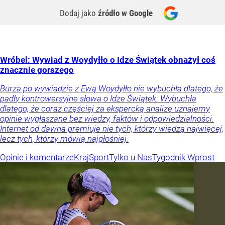
Dodaj jako
źródło w Google
Wróbel: Wywiad z Woydyłło o Idze Świątek obnażył coś
znacznie gorszego
Burza po wywiadzie z Ewą Woydyłło nie wybuchła dlatego, że
padły kontrowersyjne słowa o Idze Świątek. Wybuchła
dlatego, że coraz częściej za ekspercką analizę uznajemy
opinie wygłaszane bez wiedzy, faktów i odpowiedzialności.
Internet od dawna premiuje nie tych, którzy wiedzą najwięcej,
lecz tych, którzy mówią najgłośniej.
Opinie i komentarze
Kraj
Sport
Tylko u Nas
Tygodnik Wprost