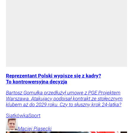
Reprezentant Polski wypisze się z kadry?
To kontrowersyjna decyzja
Bartosz Gomułka przedłużył umowę z PGE Projektem
Warszawa. Atakujący podpisał kontrakt ze stołecznym
klubem aż do 2029 roku. Czy to słuszny krok 24-latka?
Siatkówka
Sport
Maciej
Piasecki