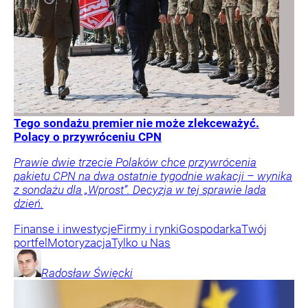
Tego sondażu premier nie może zlekceważyć.
Polacy o przywróceniu CPN
Prawie dwie trzecie Polaków chce przywrócenia
pakietu CPN na dwa ostatnie tygodnie wakacji – wynika
z sondażu dla „Wprost”. Decyzja w tej sprawie lada
dzień.
Finanse i inwestycje
Firmy i rynki
Gospodarka
Twój
portfel
Motoryzacja
Tylko u Nas
Radosław
Święcki