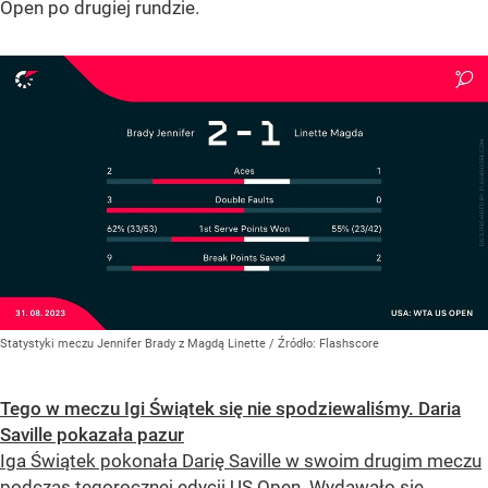
Open po drugiej rundzie.
Statystyki meczu Jennifer Brady z Magdą Linette
/ Źródło:
Flashscore
Tego w meczu Igi Świątek się nie spodziewaliśmy. Daria
Saville pokazała pazur
Iga Świątek pokonała Darię Saville w swoim drugim meczu
podczas tegorocznej edycji US Open. Wydawało się,