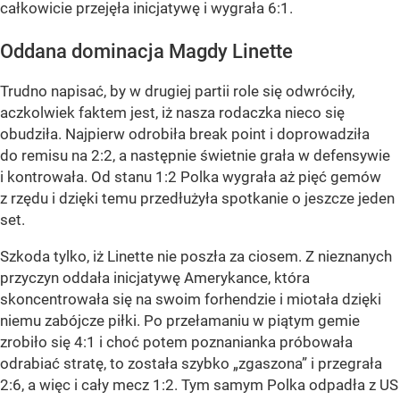
całkowicie przejęła inicjatywę i wygrała 6:1.
Oddana dominacja Magdy Linette
Trudno napisać, by w drugiej partii role się odwróciły,
aczkolwiek faktem jest, iż nasza rodaczka nieco się
obudziła. Najpierw odrobiła break point i doprowadziła
do remisu na 2:2, a następnie świetnie grała w defensywie
i kontrowała. Od stanu 1:2 Polka wygrała aż pięć gemów
z rzędu i dzięki temu przedłużyła spotkanie o jeszcze jeden
set.
Szkoda tylko, iż Linette nie poszła za ciosem. Z nieznanych
przyczyn oddała inicjatywę Amerykance, która
skoncentrowała się na swoim forhendzie i miotała dzięki
niemu zabójcze piłki. Po przełamaniu w piątym gemie
zrobiło się 4:1 i choć potem poznanianka próbowała
odrabiać stratę, to została szybko „zgaszona” i przegrała
2:6, a więc i cały mecz 1:2. Tym samym Polka odpadła z US