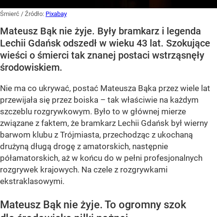
Śmierć
/ Źródło:
Pixabay
Mateusz Bąk nie żyje. Były bramkarz i legenda
Lechii Gdańsk odszedł w wieku 43 lat. Szokujące
wieści o śmierci tak znanej postaci wstrząsnęły
środowiskiem.
Nie ma co ukrywać, postać Mateusza Bąka przez wiele lat
przewijała się przez boiska – tak właściwie na każdym
szczeblu rozgrywkowym. Było to w głównej mierze
związane z faktem, że bramkarz Lechii Gdańsk był wierny
barwom klubu z Trójmiasta, przechodząc z ukochaną
drużyną długą drogę z amatorskich, następnie
półamatorskich, aż w końcu do w pełni profesjonalnych
rozgrywek krajowych. Na czele z rozgrywkami
ekstraklasowymi.
Mateusz Bąk nie żyje. To ogromny szok