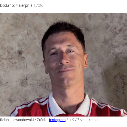
Dodano:
4
sierpnia
17:26
Robert Lewandowski
/ Źródło:
Instagram
/
_rl9 / Zrzut ekranu