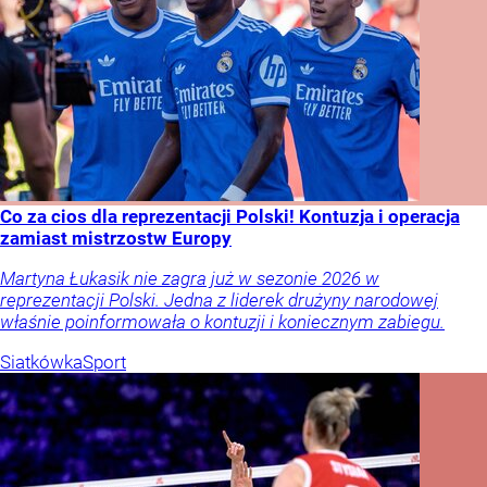
Co za cios dla reprezentacji Polski! Kontuzja i operacja
zamiast mistrzostw Europy
Martyna Łukasik nie zagra już w sezonie 2026 w
reprezentacji Polski. Jedna z liderek drużyny narodowej
właśnie poinformowała o kontuzji i koniecznym zabiegu.
Siatkówka
Sport