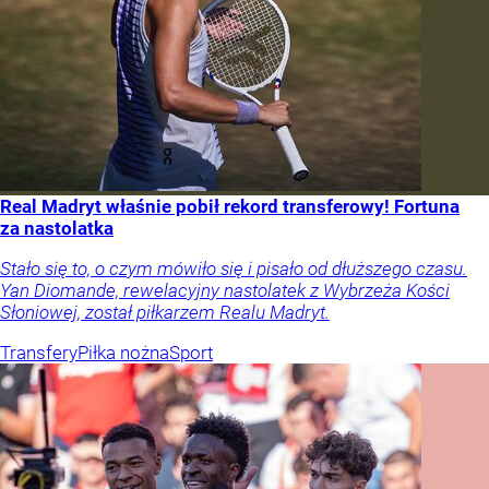
Real Madryt właśnie pobił rekord transferowy! Fortuna
za nastolatka
Stało się to, o czym mówiło się i pisało od dłuższego czasu.
Yan Diomande, rewelacyjny nastolatek z Wybrzeża Kości
Słoniowej, został piłkarzem Realu Madryt.
Transfery
Piłka nożna
Sport