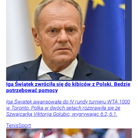
Iga Świątek zwróciła się do kibiców z Polski. Będzie
potrzebować pomocy
Iga Świątek awansowała do IV rundy turnieju WTA 1000
w Toronto. Polka w dwóch setach rozprawiła się ze
Szwajcarką Viktorija Golubic, wygrywając 6:2, 6:1.
Tenis
Sport