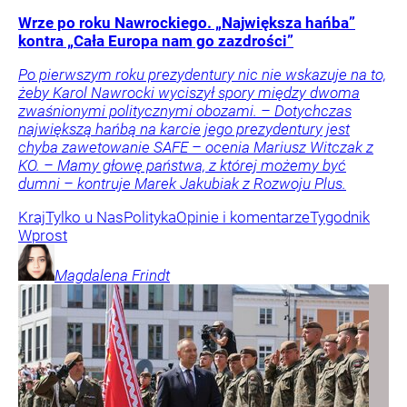
Wrze po roku Nawrockiego. „Największa hańba”
kontra „Cała Europa nam go zazdrości”
Po pierwszym roku prezydentury nic nie wskazuje na to,
żeby Karol Nawrocki wyciszył spory między dwoma
zwaśnionymi politycznymi obozami. – Dotychczas
największą hańbą na karcie jego prezydentury jest
chyba zawetowanie SAFE – ocenia Mariusz Witczak z
KO. – Mamy głowę państwa, z której możemy być
dumni – kontruje Marek Jakubiak z Rozwoju Plus.
Kraj
Tylko u Nas
Polityka
Opinie i komentarze
Tygodnik
Wprost
Magdalena
Frindt