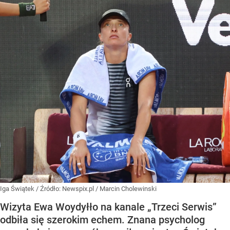
Iga Świątek
/ Źródło:
Newspix.pl
/
Marcin Cholewinski
Wizyta Ewa Woydyłło na kanale „Trzeci Serwis”
odbiła się szerokim echem. Znana psycholog