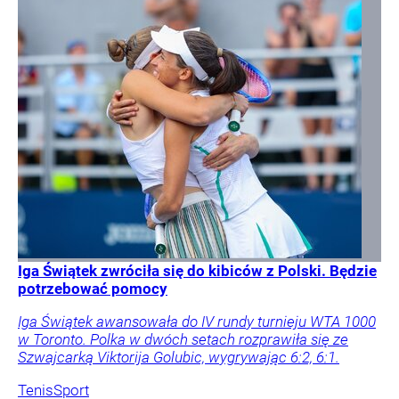
Iga Świątek zwróciła się do kibiców z Polski. Będzie
potrzebować pomocy
Iga Świątek awansowała do IV rundy turnieju WTA 1000
w Toronto. Polka w dwóch setach rozprawiła się ze
Szwajcarką Viktorija Golubic, wygrywając 6:2, 6:1.
Tenis
Sport