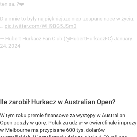
tenisa. ?❤️
Dla mnie to były najpiękniejsze nieprzespane noce w życiu.
…
pic.twitter.com/WH9BG5JSm0
— Hubert Hurkacz Fan Club (@HubertHurkaczFC)
January
24, 2024
Ile zarobił Hurkacz w Australian Open?
W tym roku premie finansowe za występy w Australian
Open poszły w górę. Polak za udział w ćwierćfinale imprezy
w Melbourne ma przypisane 600 tys. dolarów