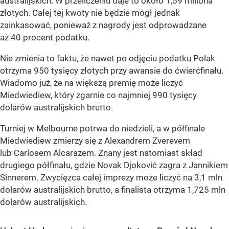
australijskich. W przeliczeniu daje to około 1,59 miliona
złotych. Całej tej kwoty nie będzie mógł jednak
zainkasować, ponieważ z nagrody jest odprowadzane
aż 40 procent podatku.
Nie zmienia to faktu, że nawet po odjęciu podatku Polak
otrzyma 950 tysięcy złotych przy awansie do ćwierćfinału.
Wiadomo już, że na większą premię może liczyć
Miedwiediew, który zgarnie co najmniej 990 tysięcy
dolarów australijskich brutto.
Turniej w Melbourne potrwa do niedzieli, a w półfinale
Miedwiediew zmierzy się z Alexandrem Zverevem
lub Carlosem Alcarazem. Znany jest natomiast skład
drugiego półfinału, gdzie Novak Djoković zagra z Jannikiem
Sinnerem. Zwycięzca całej imprezy może liczyć na 3,1 mln
dolarów australijskich brutto, a finalista otrzyma 1,725 mln
dolarów australijskich.