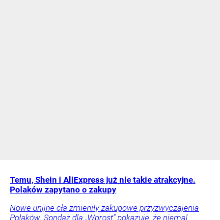
Temu, Shein i AliExpress już nie takie atrakcyjne.
Polaków zapytano o zakupy
Nowe unijne cła zmieniły zakupowe przyzwyczajenia
Polaków. Sondaż dla „Wprost” pokazuje, że niemal