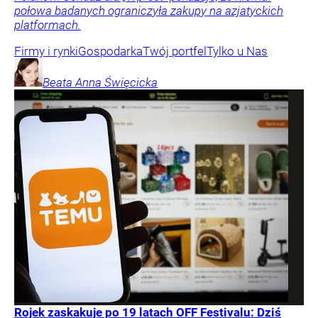
połowa badanych ograniczyła zakupy na azjatyckich
platformach.
Firmy i rynki
Gospodarka
Twój portfel
Tylko u Nas
Beata Anna
Święcicka
Rojek zaskakuje po 19 latach OFF Festivalu: Dziś