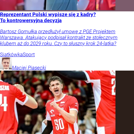
Reprezentant Polski wypisze się z kadry?
To kontrowersyjna decyzja
Bartosz Gomułka przedłużył umowę z PGE Projektem
Warszawa. Atakujący podpisał kontrakt ze stołecznym
klubem aż do 2029 roku. Czy to słuszny krok 24-latka?
Siatkówka
Sport
Maciej
Piasecki