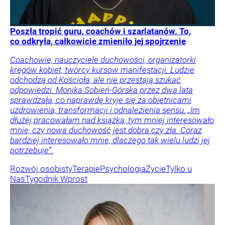
Poszła tropić guru, coachów i szarlatanów. To,
co odkryła, całkowicie zmieniło jej spojrzenie
Coachowie, nauczyciele duchowości, organizatorki
kręgów kobiet, twórcy kursów manifestacji. Ludzie
odchodzą od Kościoła, ale nie przestają szukać
odpowiedzi. Monika Sobień-Górska przez dwa lata
sprawdzała, co naprawdę kryje się za obietnicami
uzdrowienia, transformacji i odnalezienia sensu. „Im
dłużej pracowałam nad książką, tym mniej interesowało
mnie, czy nowa duchowość jest dobra czy zła. Coraz
bardziej interesowało mnie, dlaczego tak wielu ludzi jej
potrzebuje”.
Rozwój osobisty
Terapie
Psychologia
Życie
Tylko u
Nas
Tygodnik Wprost