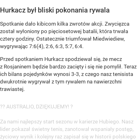
Hurkacz był bliski pokonania rywala
Spotkanie dało kibicom kilka zwrotów akcji. Zwycięzca
został wyłoniony po pięciosetowej batalii, która trwała
cztery godziny. Ostatecznie triumfował Miedwiediew,
wygrywając 7:6(4), 2:6, 6:3, 5:7, 6:4.
Przed spotkaniem Hurkacz spodziewał się, że mecz
z Rosjaninem będzie bardzo zacięty i się nie pomylił. Teraz
ich bilans pojedynków wynosi 3-3, z czego nasz tenisista
dwukrotnie wygrywał z tym rywalem na nawierzchni
trawiastej.
?? AUSTRALIO, DZIĘKUJEMY! ?
Za nami najlepszy start sezonu w karierze Hubiego. Nasz
lider pokazał świetny tenis, zanotował wspaniały postęp,
życiowy wynik i kolejny raz zapisał się w historii polskiego