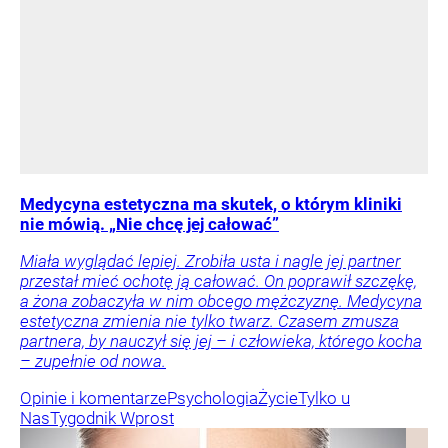
Medycyna estetyczna ma skutek, o którym kliniki
nie mówią. „Nie chcę jej całować”
Miała wyglądać lepiej. Zrobiła usta i nagle jej partner
przestał mieć ochotę ją całować. On poprawił szczękę,
a żona zobaczyła w nim obcego mężczyznę. Medycyna
estetyczna zmienia nie tylko twarz. Czasem zmusza
partnera, by nauczył się jej – i człowieka, którego kocha
– zupełnie od nowa.
Opinie i komentarze
Psychologia
Życie
Tylko u
Nas
Tygodnik Wprost