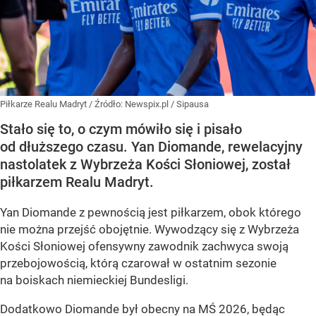
Piłkarze Realu Madryt
/ Źródło:
Newspix.pl
/
Sipausa
Stało się to, o czym mówiło się i pisało
od dłuższego czasu. Yan Diomande, rewelacyjny
nastolatek z Wybrzeża Kości Słoniowej, został
piłkarzem Realu Madryt.
Yan Diomande z pewnością jest piłkarzem, obok którego
nie można przejść obojętnie. Wywodzący się z Wybrzeża
Kości Słoniowej ofensywny zawodnik zachwyca swoją
przebojowością, którą czarował w ostatnim sezonie
na boiskach niemieckiej Bundesligi.
Dodatkowo Diomande był obecny na MŚ 2026, będąc