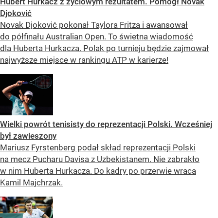
Hubert Hurkacz z życiowym rezultatem. Pomógł Novak
Djoković
Novak Djoković pokonał Taylora Fritza i awansował
do półfinału Australian Open. To świetna wiadomość
dla Huberta Hurkacza. Polak po turnieju będzie zajmował
najwyższe miejsce w rankingu ATP w karierze!
Wielki powrót tenisisty do reprezentacji Polski. Wcześniej
był zawieszony
Mariusz Fyrstenberg podał skład reprezentacji Polski
na mecz Pucharu Davisa z Uzbekistanem. Nie zabrakło
w nim Huberta Hurkacza. Do kadry po przerwie wraca
Kamil Majchrzak.