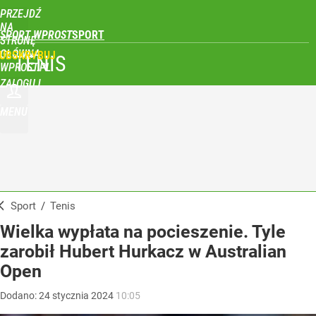
PRZEJDŹ
NA
SPORT WPROST
STRONĘ
GŁÓWNĄ
UBSKRYBUJ
TENIS
WPROST.PL
ZALOGUJ
MENU
Sport
/
Tenis
Wielka wypłata na pocieszenie. Tyle
zarobił Hubert Hurkacz w Australian
Open
Dodano:
24
stycznia
2024
10:05