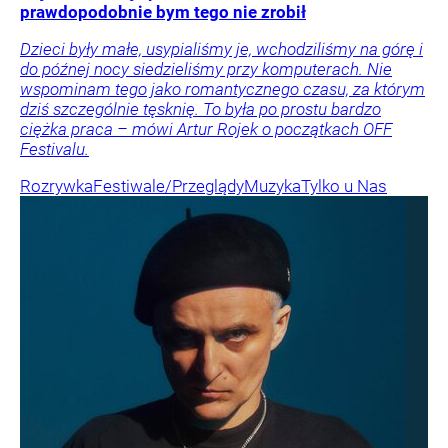
prawdopodobnie bym tego nie zrobił
Dzieci były małe, usypialiśmy je, wchodziliśmy na górę i
do późnej nocy siedzieliśmy przy komputerach. Nie
wspominam tego jako romantycznego czasu, za którym
dziś szczególnie tęsknię. To była po prostu bardzo
ciężka praca – mówi Artur Rojek o początkach OFF
Festivalu.
Rozrywka
Festiwale/Przeglądy
Muzyka
Tylko u Nas