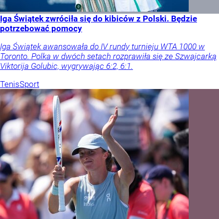
Iga Świątek zwróciła się do kibiców z Polski. Będzie
potrzebować pomocy
Iga Świątek awansowała do IV rundy turnieju WTA 1000 w
Toronto. Polka w dwóch setach rozprawiła się ze Szwajcarką
Viktorija Golubic, wygrywając 6:2, 6:1.
Tenis
Sport