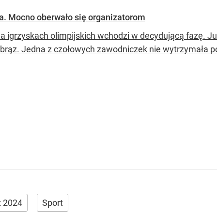
ka. Mocno oberwało się organizatorom
a igrzyskach olimpijskich wchodzi w decydującą fazę. Już
o brąz. Jedna z czołowych zawodniczek nie wytrzymała po
ż 2024
Sport