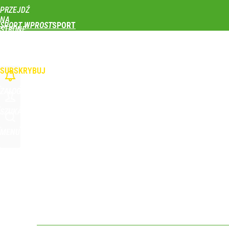
PRZEJDŹ
Udostępnij
0
Skomentuj
NA
SPORT WPROST
STRONĘ
GŁÓWNĄ
PIŁKA NOŻNA
SIATKÓWKA
TENIS
LEKKOATLETYKA
SKOKI NARCIAR
WPROST.PL
SUBSKRYBUJ
ZALOGUJ
SZUKAJ
MENU