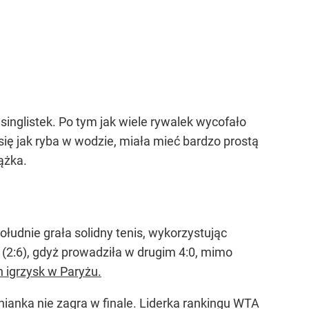
singlistek. Po tym jak wiele rywalek wycofało
się jak ryba w wodzie, miała mieć bardzo prostą
ążka.
udnie grała solidny tenis, wykorzystując
 (2:6), gdyż prowadziła w drugim 4:0, mimo
 igrzysk w Paryżu.
ianka nie zagra w finale. Liderka rankingu WTA