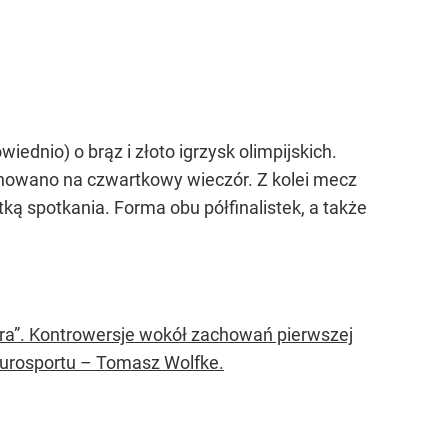
iednio) o brąz i złoto igrzysk olimpijskich.
anowano na czwartkowy wieczór. Z kolei mecz
tką spotkania. Forma obu półfinalistek, a także
czera”. Kontrowersje wokół zachowań pierwszej
Eurosportu – Tomasz Wolfke.