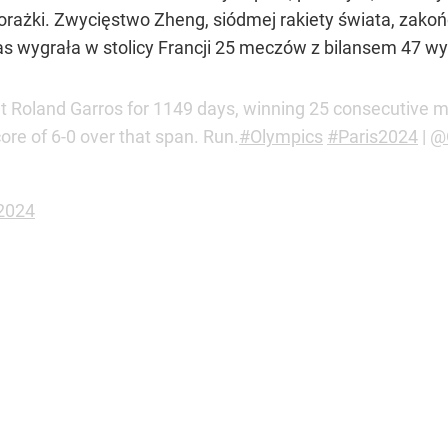
porażki. Zwycięstwo Zheng, siódmej rakiety świata, zakońc
as wygrała w stolicy Francji 25 meczów z bilansem 47 wy
t Roland Garros for 1149 days, winning 25 consecutive m
ore of 6-0 over that span. Run.
#Olympics
#Paris2024
|
@
 2024