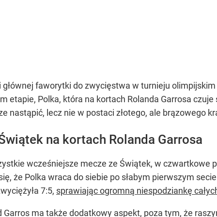
 głównej faworytki do zwycięstwa w turnieju olimpijskim 
m etapie, Polka, która na kortach Rolanda Garrosa czuje 
 nastąpić, lecz nie w postaci złotego, ale brązowego kr
gi Świątek na kortach Rolanda Garrosa
ystkie wcześniejsze mecze ze Świątek, w czwartkowe poł
się, że Polka wraca do siebie po słabym pierwszym secie
 zwyciężyła 7:5,
sprawiając ogromną niespodziankę całych
 Garros ma także dodatkowy aspekt, poza tym, że raszyn