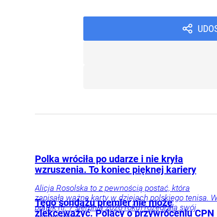
UDO
Polka wróciła po udarze i nie kryła
wzruszenia. To koniec pięknej kariery
Alicja Rosolska to z pewnością postać, która
zapisała ważne karty w dziejach polskiego tenisa. 
Tego sondażu premier nie może
piątek (tj. 7 sierpnia 2026 roku) rozegrała swój
zlekceważyć. Polacy o przywróceniu CPN