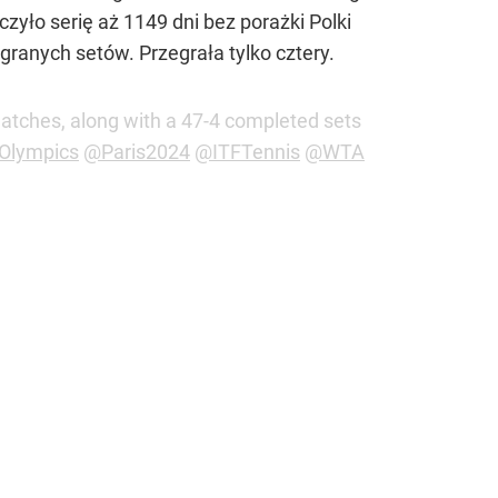
zyło serię aż 1149 dni bez porażki Polki
granych setów. Przegrała tylko cztery.
atches, along with a 47-4 completed sets
Olympics
@Paris2024
@ITFTennis
@WTA