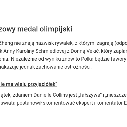
ązowy medal olimpijski
Zheng nie znają nazwisk rywalek, z którymi zagrają (odpow
k Anny Karoliny Schmiedlovej z Donną Vekić, który zapl
rpnia. Niezależnie od wyniku znów to Polka będzie fawory
akazuje jednak zachowanie ostrożności.
ie ma wielu przyjaciółek”
iątek, zdaniem Danielle Collins jest „fałszywa” i „niesz
y świata postanowił skomentować ekspert i komentator 