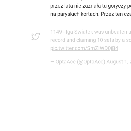
przez lata nie zaznała tu goryczy 
na paryskich kortach. Przez ten cz
1149 - Iga Swiatek was unbeaten a
record and claiming 10 sets by a sc
pic.twitter.com/SmZIWD0jB4
— OptaAce (@OptaAce)
August 1,