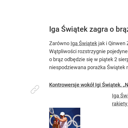
Iga Świątek zagra o br
Zarówno
Iga Świątek
jak i Qinwen 
Wątpliwości rozstrzygnie pojedyne
o brąz odbędzie się w piątek 2 sie
niespodziewana porażka Świątek n
Kontrowersje wokół Igi Świątek. „N
Iga Św
rakiet