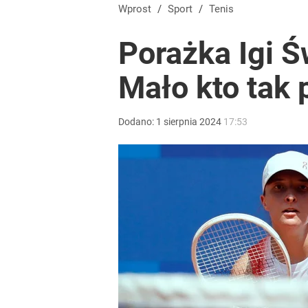
Wprost
/
Sport
/
Tenis
Porażka Igi Ś
Mało kto tak p
Dodano:
1
sierpnia
2024
17:53