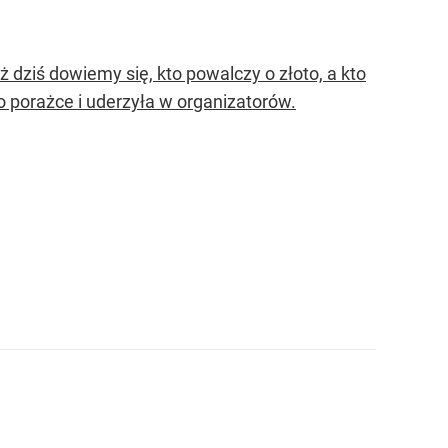
 dziś dowiemy się, kto powalczy o złoto, a kto
 porażce i uderzyła w organizatorów.