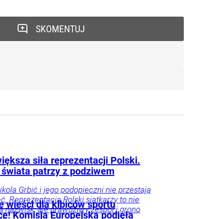
SKOMENTUJ
iększa siła reprezentacji Polski.
 świata patrzy z podziwem
ikola Grbić i jego podopieczni nie przestają
. Reprezentacja Polski siatkarzy to nie
 wieści dla kibiców sportu
lka nazwisk, ale prawdziwy zespół i grono
ce! Komisja Europejska podjęła