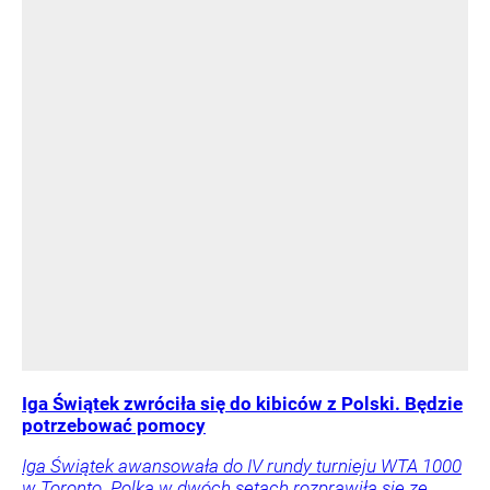
Iga Świątek zwróciła się do kibiców z Polski. Będzie
potrzebować pomocy
Iga Świątek awansowała do IV rundy turnieju WTA 1000
w Toronto. Polka w dwóch setach rozprawiła się ze