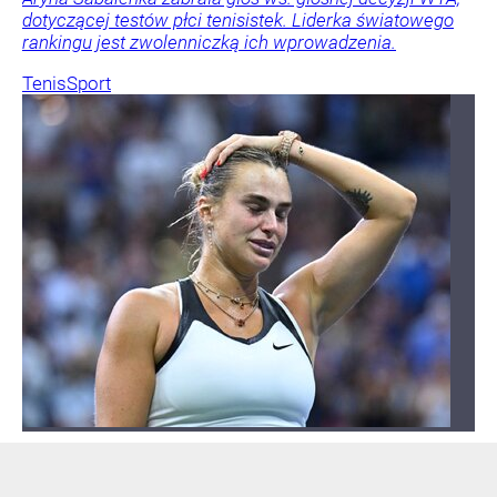
dotyczącej testów płci tenisistek. Liderka światowego
rankingu jest zwolenniczką ich wprowadzenia.
Tenis
Sport