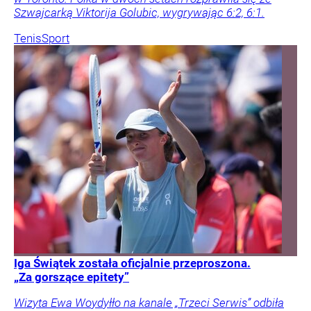
Szwajcarką Viktorija Golubic, wygrywając 6:2, 6:1.
Tenis
Sport
Iga Świątek została oficjalnie przeproszona.
„Za gorszące epitety”
Wizyta Ewa Woydyłło na kanale „Trzeci Serwis” odbiła