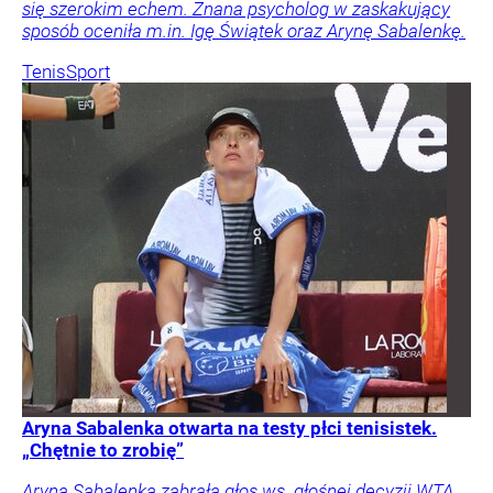
się szerokim echem. Znana psycholog w zaskakujący
sposób oceniła m.in. Igę Świątek oraz Arynę Sabalenkę.
Tenis
Sport
Aryna Sabalenka otwarta na testy płci tenisistek.
„Chętnie to zrobię”
Aryna Sabalenka zabrała głos ws. głośnej decyzji WTA,