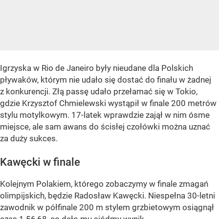
Igrzyska w Rio de Janeiro były nieudane dla Polskich
pływaków, którym nie udało się dostać do finału w żadnej
z konkurencji. Złą passę udało przełamać się w Tokio,
gdzie Krzysztof Chmielewski wystąpił w finale 200 metrów
stylu motylkowym. 17-latek wprawdzie zajął w nim ósme
miejsce, ale sam awans do ścisłej czołówki można uznać
za duży sukces.
Kawęcki w finale
Kolejnym Polakiem, którego zobaczymy w finale zmagań
olimpijskich, będzie Radosław Kawęcki. Niespełna 30-letni
zawodnik w półfinale 200 m stylem grzbietowym osiągnął
czas 1.56,68, co dało mu siódmy wynik.