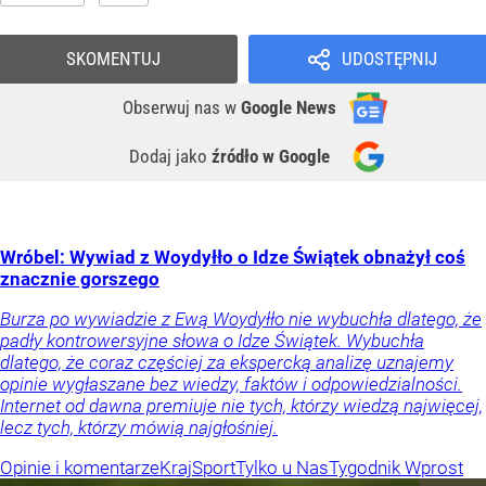
SKOMENTUJ
UDOSTĘPNIJ
Obserwuj nas
w
Google News
Dodaj jako
źródło w Google
Wróbel: Wywiad z Woydyłło o Idze Świątek obnażył coś
znacznie gorszego
Burza po wywiadzie z Ewą Woydyłło nie wybuchła dlatego, że
padły kontrowersyjne słowa o Idze Świątek. Wybuchła
dlatego, że coraz częściej za ekspercką analizę uznajemy
opinie wygłaszane bez wiedzy, faktów i odpowiedzialności.
Internet od dawna premiuje nie tych, którzy wiedzą najwięcej,
lecz tych, którzy mówią najgłośniej.
Opinie i komentarze
Kraj
Sport
Tylko u Nas
Tygodnik Wprost