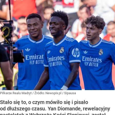
Piłkarze Realu Madryt
/ Źródło:
Newspix.pl
/
Sipausa
Stało się to, o czym mówiło się i pisało
od dłuższego czasu. Yan Diomande, rewelacyjny