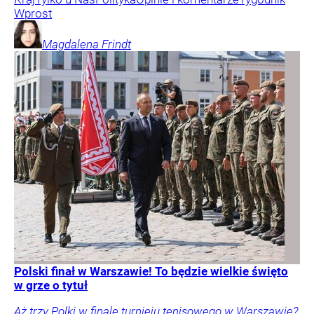
Wprost
Magdalena
Frindt
Polski finał w Warszawie! To będzie wielkie święto
w grze o tytuł
Aż trzy Polki w finale turnieju tenisowego w Warszawie?