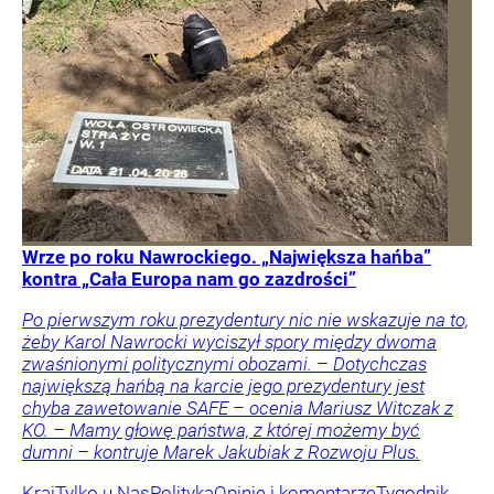
Wrze po roku Nawrockiego. „Największa hańba”
kontra „Cała Europa nam go zazdrości”
Po pierwszym roku prezydentury nic nie wskazuje na to,
żeby Karol Nawrocki wyciszył spory między dwoma
zwaśnionymi politycznymi obozami. – Dotychczas
największą hańbą na karcie jego prezydentury jest
chyba zawetowanie SAFE – ocenia Mariusz Witczak z
KO. – Mamy głowę państwa, z której możemy być
dumni – kontruje Marek Jakubiak z Rozwoju Plus.
Kraj
Tylko u Nas
Polityka
Opinie i komentarze
Tygodnik