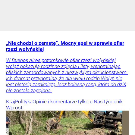
„Nie chodzi o zemstę”. Mocny apel w sprawie ofiar
rzezi wołyńskiej
W Buenos Aires potomkowie ofiar rzezi wołyńskiej
wciąż pokazują rodzinne zdjęcia i listy, wspominając
bliskich zamordowanych z niezwykłym okrucieństwem.
Ich dramat przypomina, że dla wielu rodzin Wołyń nie
jest historią zamkniętą, lecz bolesną raną, która do dziś
nie została zagojona.
Kraj
Polityka
Opinie i komentarze
Tylko u Nas
Tygodnik
Wprost