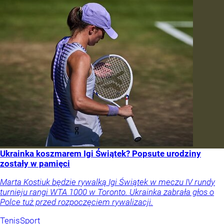
Ukrainka koszmarem Igi Świątek? Popsute urodziny
zostały w pamięci
Marta Kostiuk będzie rywalką Igi Świątek w meczu IV rundy
turnieju rangi WTA 1000 w Toronto. Ukrainka zabrała głos o
Polce tuż przed rozpoczęciem rywalizacji.
Tenis
Sport