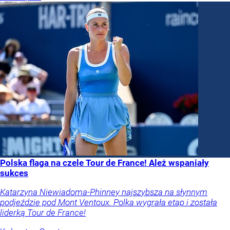
Polska flaga na czele Tour de France! Ależ wspaniały
sukces
Katarzyna Niewiadoma-Phinney najszybsza na słynnym
podjeździe pod Mont Ventoux. Polka wygrała etap i została
liderką Tour de France!