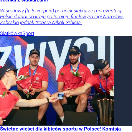
W środowy (tj. 5 sierpnia) poranek siatkarze reprezentacji
Polski dotarli do kraju po turnieju finałowym Ligi Narodów.
Zabrakło jednak trenera Nikoli Grbicia.
Siatkówka
Sport
Świetne wieści dla kibiców sportu w Polsce! Komisja