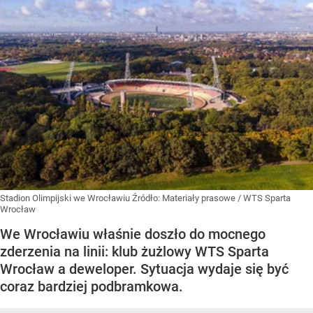
Stadion Olimpijski we Wrocławiu
Źródło:
Materiały prasowe
/
WTS Sparta
Wrocław
We Wrocławiu właśnie doszło do mocnego
zderzenia na linii: klub żużlowy WTS Sparta
Wrocław a deweloper. Sytuacja wydaje się być
coraz bardziej podbramkowa.