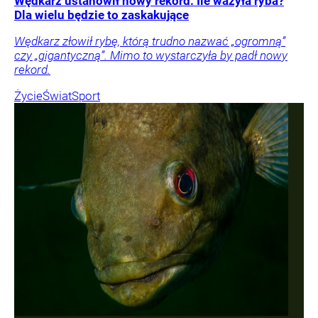
Wędkarz ustanowił nowy rekord. Ile ważyła ryba?
Dla wielu będzie to zaskakujące
Wędkarz złowił rybę, którą trudno nazwać „ogromną”
czy „gigantyczną”. Mimo to wystarczyła by padł nowy
rekord.
Życie
Świat
Sport