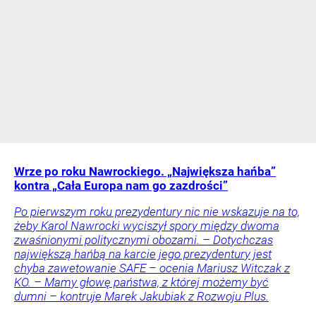
Wrze po roku Nawrockiego. „Największa hańba”
kontra „Cała Europa nam go zazdrości”
Po pierwszym roku prezydentury nic nie wskazuje na to,
żeby Karol Nawrocki wyciszył spory między dwoma
zwaśnionymi politycznymi obozami. – Dotychczas
największą hańbą na karcie jego prezydentury jest
chyba zawetowanie SAFE – ocenia Mariusz Witczak z
KO. – Mamy głowę państwa, z której możemy być
dumni – kontruje Marek Jakubiak z Rozwoju Plus.