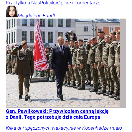
Kraj
Tylko u Nas
Polityka
Opinie i komentarze
Magdalena
Frindt
Gen. Pawlikowski: Przywiozłem cenną lekcję
z Danii. Tego potrzebuje dziś cała Europa
Kilka dni spędzonych wakacyjnie w Kopenhadze miało