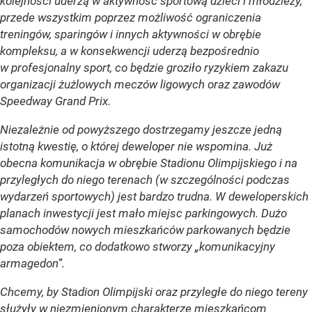
kolejności uderzą w aktywność sportową dzieci i młodzieży,
przede wszystkim poprzez możliwość ograniczenia
treningów, sparingów i innych aktywności w obrębie
kompleksu, a w konsekwencji uderzą bezpośrednio
w profesjonalny sport, co będzie groziło ryzykiem zakazu
organizacji żużlowych meczów ligowych oraz zawodów
Speedway Grand Prix.
Niezależnie od powyższego dostrzegamy jeszcze jedną
istotną kwestię, o której deweloper nie wspomina. Już
obecna komunikacja w obrębie Stadionu Olimpijskiego i na
przyległych do niego terenach (w szczególności podczas
wydarzeń sportowych) jest bardzo trudna. W deweloperskich
planach inwestycji jest mało miejsc parkingowych. Dużo
samochodów nowych mieszkańców parkowanych będzie
poza obiektem, co dodatkowo stworzy „komunikacyjny
armagedon”.
Chcemy, by Stadion Olimpijski oraz przyległe do niego tereny
służyły w niezmienionym charakterze mieszkańcom