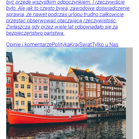
być przede wszystkim odpoczynkiem. I rzeczywiście
było. Ale jak to często bywa, zawodowe doświadczenie
sprawia, że nawet podczas urlopu trudno całkowicie
przestać obserwować otaczającą rzeczywistość.
Zwłaszcza gdy przez wiele lat odpowiadało się za
bezpieczeństwo państwa.
Opinie i komentarze
Polityka
Kraj
Świat
Tylko u Nas