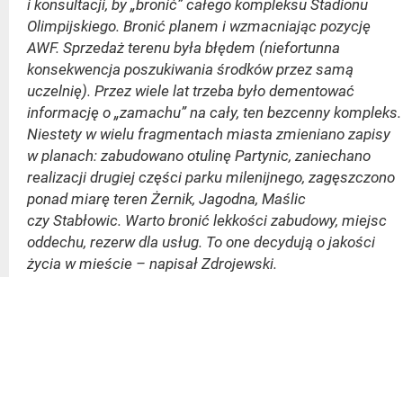
i konsultacji, by „bronić” całego kompleksu Stadionu
Olimpijskiego. Bronić planem i wzmacniając pozycję
AWF. Sprzedaż terenu była błędem (niefortunna
konsekwencja poszukiwania środków przez samą
uczelnię). Przez wiele lat trzeba było dementować
informację o „zamachu” na cały, ten bezcenny kompleks.
Niestety w wielu fragmentach miasta zmieniano zapisy
w planach: zabudowano otulinę Partynic, zaniechano
realizacji drugiej części parku milenijnego, zagęszczono
ponad miarę teren Żernik, Jagodna, Maślic
czy Stabłowic. Warto bronić lekkości zabudowy, miejsc
oddechu, rezerw dla usług. To one decydują o jakości
życia w mieście – napisał Zdrojewski.