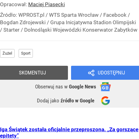
Opracował:
Maciej Piasecki
Źródło:
WPROST.pl
/
WTS Sparta Wrocław / Facebook /
Bogdan Zdrojewski / Grupa Inicjatywna Stadion Olimpijski
/ Starter / Dolnośląski Wojewódzki Konserwator Zabytków
Żużel
Sport
SKOMENTUJ
UDOSTĘPNIJ
Obserwuj nas
w
Google News
Dodaj jako
źródło w Google
Iga Świątek została oficjalnie przeproszona. „Za gorszące
epitety”