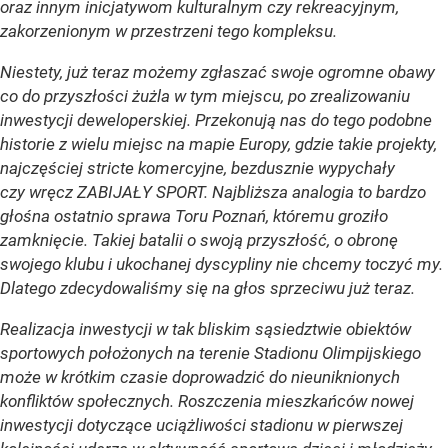
oraz innym inicjatywom kulturalnym czy rekreacyjnym,
zakorzenionym w przestrzeni tego kompleksu.
Niestety, już teraz możemy zgłaszać swoje ogromne obawy
co do przyszłości żużla w tym miejscu, po zrealizowaniu
inwestycji deweloperskiej. Przekonują nas do tego podobne
historie z wielu miejsc na mapie Europy, gdzie takie projekty,
najczęściej stricte komercyjne, bezdusznie wypychały
czy wręcz ZABIJAŁY SPORT. Najbliższa analogia to bardzo
głośna ostatnio sprawa Toru Poznań, któremu groziło
zamknięcie. Takiej batalii o swoją przyszłość, o obronę
swojego klubu i ukochanej dyscypliny nie chcemy toczyć my.
Dlatego zdecydowaliśmy się na głos sprzeciwu już teraz.
Realizacja inwestycji w tak bliskim sąsiedztwie obiektów
sportowych położonych na terenie Stadionu Olimpijskiego
może w krótkim czasie doprowadzić do nieuniknionych
konfliktów społecznych. Roszczenia mieszkańców nowej
inwestycji dotyczące uciążliwości stadionu w pierwszej