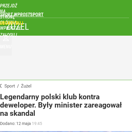
PRZEJDŹ
NA
SPORT WPROST
STRONĘ
GŁÓWNĄ
UBSKRYBUJ
ŻUŻEL
WPROST.PL
ZALOGUJ
MENU
Sport
/
Żużel
Legendarny polski klub kontra
deweloper. Były minister zareagował
na skandal
Dodano:
12
maja
19:45