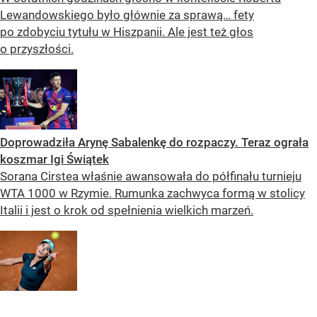
Lewandowskiego było głównie za sprawą… fety
po zdobyciu tytułu w Hiszpanii. Ale jest też głos
o przyszłości.
Doprowadziła Arynę Sabalenkę do rozpaczy. Teraz ograła
koszmar Igi Świątek
Sorana Cirstea właśnie awansowała do półfinału turnieju
WTA 1000 w Rzymie. Rumunka zachwyca formą w stolicy
Italii i jest o krok od spełnienia wielkich marzeń.