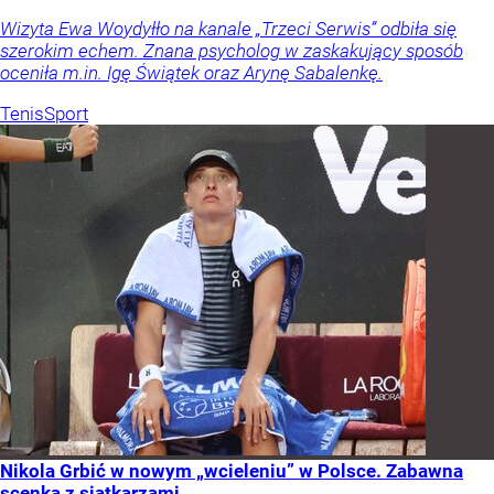
Wizyta Ewa Woydyłło na kanale „Trzeci Serwis” odbiła się
szerokim echem. Znana psycholog w zaskakujący sposób
oceniła m.in. Igę Świątek oraz Arynę Sabalenkę.
Tenis
Sport
Nikola Grbić w nowym „wcieleniu” w Polsce. Zabawna
scenka z siatkarzami