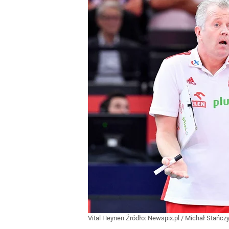
Vital Heynen
Źródło:
Newspix.pl
/
Michał Stańcz