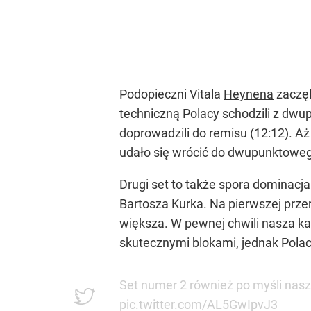
Podopieczni Vitala
Heynena
zaczęl
techniczną Polacy schodzili z dw
doprowadzili do remisu (12:12). Aż
udało się wrócić do dwupunktoweg
Drugi set to także spora dominacj
Bartosza Kurka. Na pierwszej przer
większa. W pewnej chwili nasza k
skutecznymi blokami, jednak Polac
Set numer 2 również po myśli nas
pic.twitter.com/AL5GwIpvJ3