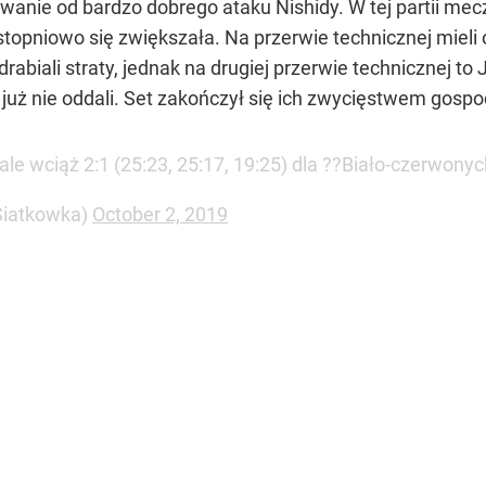
iewanie od bardzo dobrego ataku Nishidy. W tej partii m
opniowo się zwiększała. Na przerwie technicznej mieli o
biali straty, jednak na drugiej przerwie technicznej to
ż nie oddali. Set zakończył się ich zwycięstwem gospo
ale wciąż 2:1 (25:23, 25:17, 19:25) dla ??Biało-czerwony
iatkowka)
October 2, 2019