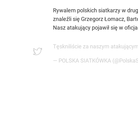
Rywalem polskich siatkarzy w drug
znaleźli się Grzegorz Łomacz, Bart
Nasz atakujący pojawił się w oficj
Tęskniliście za naszym atakującym
— POLSKA SIATKÓWKA (@PolskaS