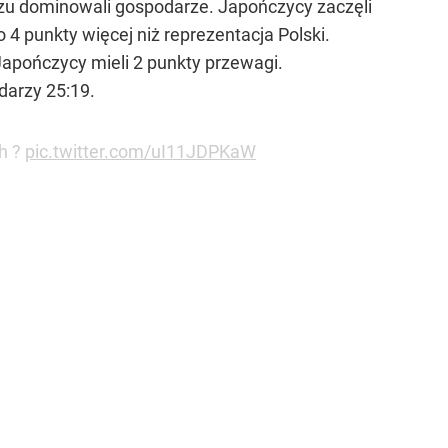
eczu dominowali gospodarze. Japończycy zaczęli
 4 punkty więcej niż reprezentacja Polski.
 Japończycy mieli 2 punkty przewagi.
darzy 25:19.
ch ?
pic.twitter.com/uI11JDPKaW