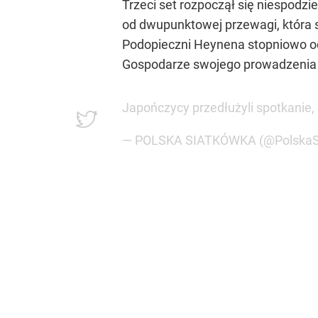
Trzeci set rozpoczął się niespodz
od dwupunktowej przewagi, która st
Podopieczni Heynena stopniowo odra
Gospodarze swojego prowadzenia ju
Japończycy przedłużyli spotkanie, 
— POLSKA SIATKÓWKA (@PolskaS