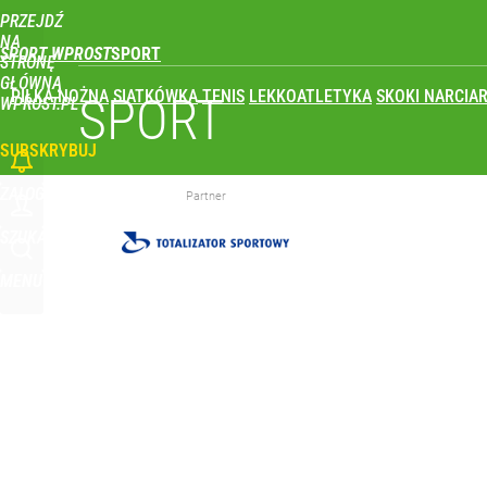
PRZEJDŹ
Udostępnij
0
Skomentuj
NA
SPORT WPROST
STRONĘ
GŁÓWNĄ
PIŁKA NOŻNA
SIATKÓWKA
TENIS
LEKKOATLETYKA
SKOKI NARCIAR
SPORT
WPROST.PL
SUBSKRYBUJ
ZALOGUJ
Partner
SZUKAJ
MENU