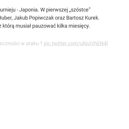
nieju - Japonia. W pierwszej „szóstce”
 Huber, Jakub Popiwczak oraz Bartosz Kurek.
z którą musiał pauzować kilka miesięcy.
teczności w ataku ?
pic.twitter.com/uNuIVhEN4l