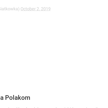
iatkowka)
October 2, 2019
eta Polakom