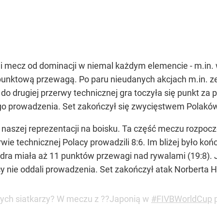
i mecz od dominacji w niemal każdym elemencie - m.in.
upunktową przewagą. Po paru nieudanych akcjach m.in. 
 do drugiej przerwy technicznej gra toczyła się punkt z
o prowadzenia. Set zakończył się zwycięstwem Polaków
a naszej reprezentacji na boisku. Ta część meczu rozpo
wie technicznej Polacy prowadzili 8:6. Im bliżej było koń
adra miała aż 11 punktów przewagi nad rywalami (19:8).
y nie oddali prowadzenia. Set zakończył atak Norberta H
zych siatkarzy? W meczu z ??Japonią w
#FIVBWorldCup
p