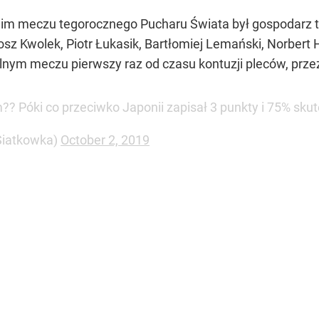
im meczu tegorocznego Pucharu Świata był gospodarz tur
osz Kwolek, Piotr Łukasik, Bartłomiej Lemański, Norbert
alnym meczu pierwszy raz od czasu kontuzji pleców, prze
?? Póki co przeciwko Japonii zapisał 3 punkty i 75% sku
iatkowka)
October 2, 2019