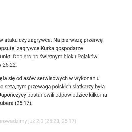
 w ataku czy zagrywce. Na pierwszą przerwę
zepsutej zagrywce Kurka gospodarze
a punkt. Dopiero po świetnym bloku Polaków
 25:22.
częła się od asów serwisowych w wykonaniu
ca seta, tym przewaga polskich siatkarzy była
 Japończycy postanowili odpowiedzieć kilkoma
ubera (25:17).
rowadzimy już 2:0 (25:23, 25:17)