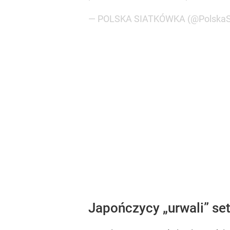
— POLSKA SIATKÓWKA (@PolskaS
Japończycy „urwali” s