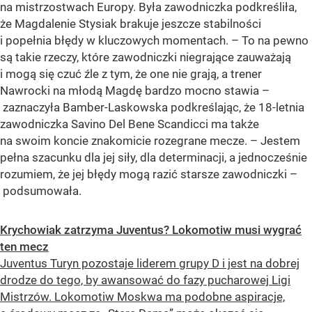
na mistrzostwach Europy. Była zawodniczka podkreśliła,
że Magdalenie Stysiak brakuje jeszcze stabilności
i popełnia błędy w kluczowych momentach. – To na pewno
są takie rzeczy, które zawodniczki niegrające zauważają
i mogą się czuć źle z tym, że one nie grają, a trener
Nawrocki na młodą Magdę bardzo mocno stawia –
zaznaczyła Bamber-Laskowska podkreślając, że 18-letnia
zawodniczka Savino Del Bene Scandicci ma także
na swoim koncie znakomicie rozegrane mecze. – Jestem
pełna szacunku dla jej siły, dla determinacji, a jednocześnie
rozumiem, że jej błędy mogą razić starsze zawodniczki –
podsumowała.
Krychowiak zatrzyma Juventus? Lokomotiw musi wygrać
ten mecz
Juventus Turyn pozostaje liderem grupy D i jest na dobrej
drodze do tego, by awansować do fazy pucharowej Ligi
Mistrzów. Lokomotiw Moskwa ma podobne aspiracje,