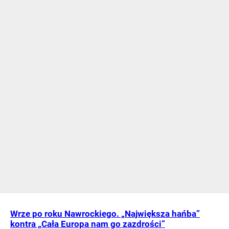
Wrze po roku Nawrockiego. „Największa hańba”
kontra „Cała Europa nam go zazdrości”