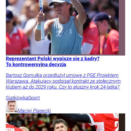
Reprezentant Polski wypisze się z kadry?
To kontrowersyjna decyzja
Bartosz Gomułka przedłużył umowę z PGE Projektem
Warszawa. Atakujący podpisał kontrakt ze stołecznym
klubem aż do 2029 roku. Czy to słuszny krok 24-latka?
Siatkówka
Sport
Maciej
Piasecki