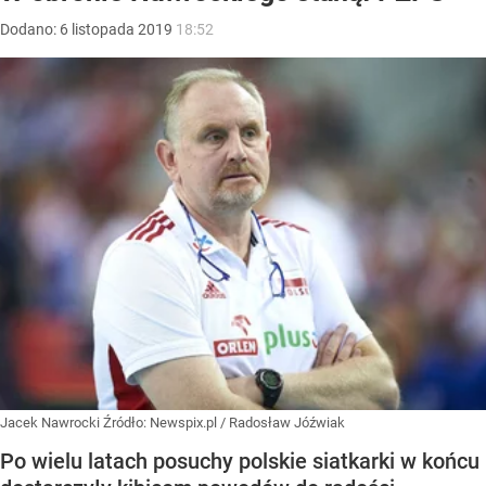
Dodano:
6
listopada
2019
18:52
Jacek Nawrocki
Źródło:
Newspix.pl
/
Radosław Jóźwiak
Po wielu latach posuchy polskie siatkarki w końcu