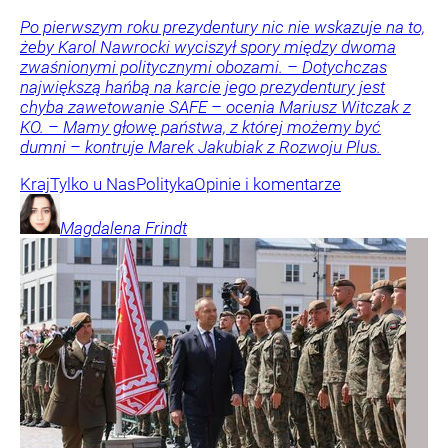
Po pierwszym roku prezydentury nic nie wskazuje na to,
żeby Karol Nawrocki wyciszył spory między dwoma
zwaśnionymi politycznymi obozami. – Dotychczas
największą hańbą na karcie jego prezydentury jest
chyba zawetowanie SAFE – ocenia Mariusz Witczak z
KO. – Mamy głowę państwa, z której możemy być
dumni – kontruje Marek Jakubiak z Rozwoju Plus.
Kraj
Tylko u Nas
Polityka
Opinie i komentarze
Magdalena
Frindt