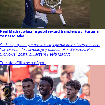
Real Madryt właśnie pobił rekord transferowy! Fortuna
za nastolatka
Stało się to, o czym mówiło się i pisało od dłuższego czasu.
Yan Diomande, rewelacyjny nastolatek z Wybrzeża Kości
Słoniowej, został piłkarzem Realu Madryt.
Transfery
Piłka nożna
Sport