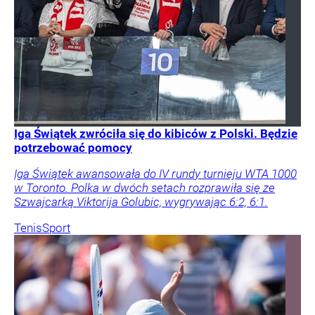
Iga Świątek zwróciła się do kibiców z Polski. Będzie
potrzebować pomocy
Iga Świątek awansowała do IV rundy turnieju WTA 1000
w Toronto. Polka w dwóch setach rozprawiła się ze
Szwajcarką Viktorija Golubic, wygrywając 6:2, 6:1.
Tenis
Sport