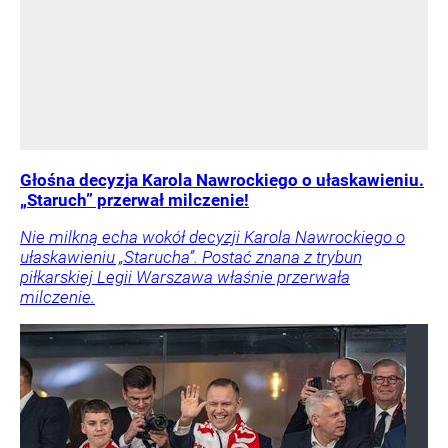
Głośna decyzja Karola Nawrockiego o ułaskawieniu.
„Staruch” przerwał milczenie!
Nie milkną echa wokół decyzji Karola Nawrockiego o
ułaskawieniu „Starucha”. Postać znana z trybun
piłkarskiej Legii Warszawa właśnie przerwała
milczenie.