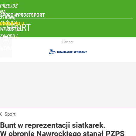
PRZEJDŹ
NA
SPORT WPROST
STRONĘ
GŁÓWNĄ
UBSKRYBUJ
SPORT
WPROST.PL
ZALOGUJ
Partner
MENU
Sport
Bunt w reprezentacji siatkarek.
W obronie Nawrockiego stanął PZPS