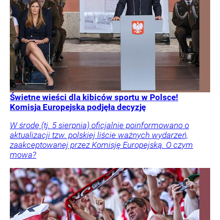
Świetne wieści dla kibiców sportu w Polsce!
Komisja Europejska podjęła decyzję
W środę (tj. 5 sierpnia) oficjalnie poinformowano o
aktualizacji tzw. polskiej liście ważnych wydarzeń,
zaakceptowanej przez Komisję Europejską. O czym
mowa?