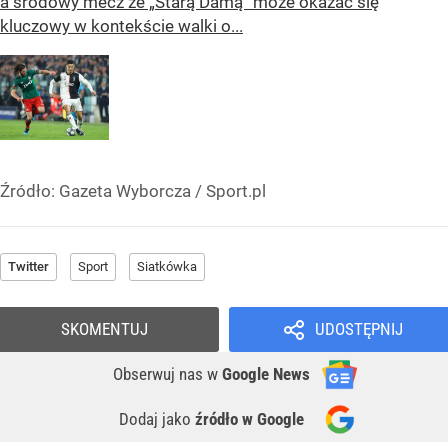
a środowy mecz ze „Starą Damą” może okazać się
kluczowy w kontekście walki o...
Źródło:
Gazeta Wyborcza
/
Sport.pl
Twitter
Sport
Siatkówka
SKOMENTUJ
UDOSTĘPNIJ
Obserwuj nas
w
Google News
Dodaj jako
źródło w Google