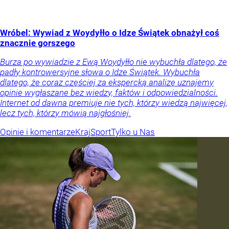
Wróbel: Wywiad z Woydyłło o Idze Świątek obnażył coś
znacznie gorszego
Burza po wywiadzie z Ewą Woydyłło nie wybuchła dlatego, że
padły kontrowersyjne słowa o Idze Świątek. Wybuchła
dlatego, że coraz częściej za ekspercką analizę uznajemy
opinie wygłaszane bez wiedzy, faktów i odpowiedzialności.
Internet od dawna premiuje nie tych, którzy wiedzą najwięcej,
lecz tych, którzy mówią najgłośniej.
Opinie i komentarze
Kraj
Sport
Tylko u Nas