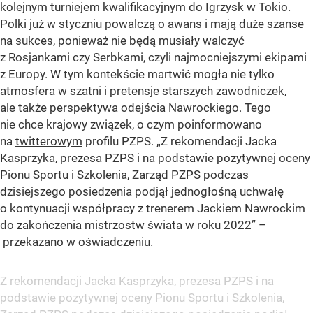
kolejnym turniejem kwalifikacyjnym do Igrzysk w Tokio.
Polki już w styczniu powalczą o awans i mają duże szanse
na sukces, ponieważ nie będą musiały walczyć
z Rosjankami czy Serbkami, czyli najmocniejszymi ekipami
z Europy. W tym kontekście martwić mogła nie tylko
atmosfera w szatni i pretensje starszych zawodniczek,
ale także perspektywa odejścia Nawrockiego. Tego
nie chce krajowy związek, o czym poinformowano
na
twitterowym
profilu PZPS.
„Z rekomendacji Jacka
Kasprzyka, prezesa PZPS i na podstawie pozytywnej oceny
Pionu Sportu i Szkolenia, Zarząd PZPS podczas
dzisiejszego posiedzenia podjął jednogłośną uchwałę
o kontynuacji współpracy z trenerem Jackiem Nawrockim
do zakończenia mistrzostw świata w roku 2022”
–
przekazano w oświadczeniu.
Z rekomendacji Jacka Kasprzyka, prezesa PZPS i na
podstawie pozytywnej oceny Pionu Sportu i Szkolenia,