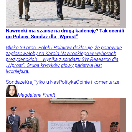
Nawrocki ma szansę na drugą kadencję? Tak ocenili
go Polacy. Sondaż dla „Wprost”
Blisko 39 proc. Polek i Polaków deklaruje, że ponownie
zagłosowałoby na Karola Nawrockiego w wyborach
prezydenckich – wynika z sondażu SW Research dla
„Wprost”. Grupa krytyków głowy państwa jest
liczniejsza.
Sondaże
Kraj
Tylko u Nas
Polityka
Opinie i komentarze
Magdalena
Frindt