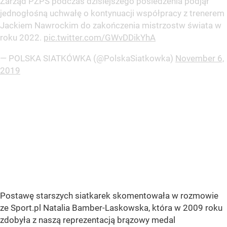
Zarząd PZPS podczas dzisiejszego posiedzenia podjął
jednogłośną uchwałę o kontynuacji współpracy z trenerem
Jackiem Nawrockim do zakończenia mistrzostw świata w
roku 2022.
pic.twitter.com/GWvDDikYhA
— POLSKA SIATKÓWKA (@PolskaSiatkowka)
November 6,
2019
Postawę starszych siatkarek skomentowała w rozmowie
ze Sport.pl Natalia Bamber-Laskowska, która w 2009 roku
zdobyła z naszą reprezentacją brązowy medal