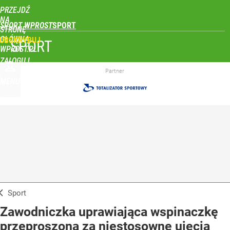
PRZEJDŹ
NA
SPORT WPROST
STRONĘ
GŁÓWNĄ
UBSKRYBUJ
SPORT
WPROST.PL
ZALOGUJ
Partner
MENU
Sport
Zawodniczka uprawiająca wspinaczkę
przeproszona za niestosowne ujęcia