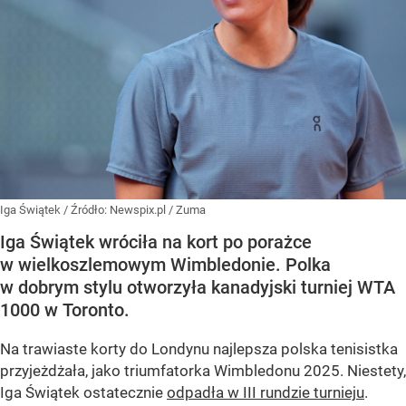
Iga Świątek
/ Źródło:
Newspix.pl
/
Zuma
Iga Świątek wróciła na kort po porażce
w wielkoszlemowym Wimbledonie. Polka
w dobrym stylu otworzyła kanadyjski turniej WTA
1000 w Toronto.
Na trawiaste korty do Londynu najlepsza polska tenisistka
przyjeżdżała, jako triumfatorka Wimbledonu 2025. Niestety,
Iga Świątek ostatecznie
odpadła w III rundzie turnieju
.