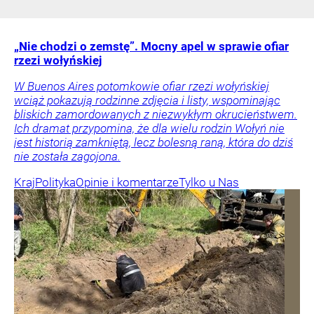
„Nie chodzi o zemstę”. Mocny apel w sprawie ofiar
rzezi wołyńskiej
W Buenos Aires potomkowie ofiar rzezi wołyńskiej
wciąż pokazują rodzinne zdjęcia i listy, wspominając
bliskich zamordowanych z niezwykłym okrucieństwem.
Ich dramat przypomina, że dla wielu rodzin Wołyń nie
jest historią zamkniętą, lecz bolesną raną, która do dziś
nie została zagojona.
Kraj
Polityka
Opinie i komentarze
Tylko u Nas