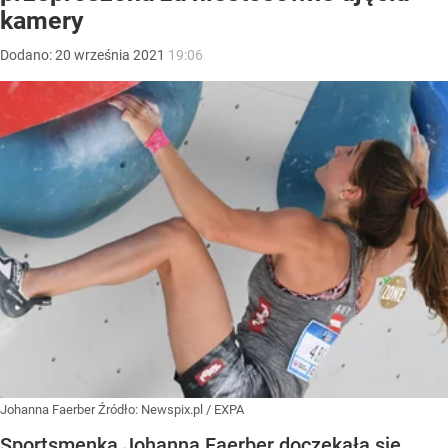
kamery
Dodano:
20
września
2021
19:06
Johanna Faerber
Źródło:
Newspix.pl
/
EXPA
Sportsmenka Johanna Faerber doczekała się