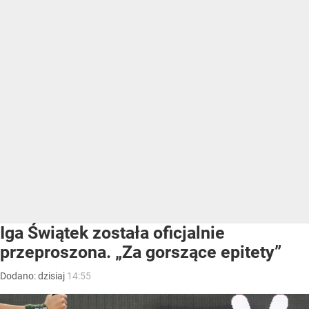
Iga Świątek została oficjalnie
przeproszona. „Za gorszące epitety”
Dodano:
dzisiaj
14:55