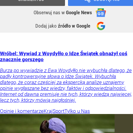
Obserwuj nas
w
Google News
Dodaj jako
źródło w Google
Wróbel: Wywiad z Woydyłło o Idze Świątek obnażył coś
znacznie gorszego
Burza po wywiadzie z Ewą Woydyłło nie wybuchła dlatego, że
padły kontrowersyjne słowa o Idze Świątek. Wybuchła
dlatego, że coraz częściej za ekspercką analizę uznajemy
opinie wygłaszane bez wiedzy, faktów i odpowiedzialności.
Internet od dawna premiuje nie tych, którzy wiedzą najwięcej,
lecz tych, którzy mówią najgłośniej.
Opinie i komentarze
Kraj
Sport
Tylko u Nas