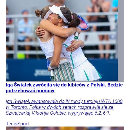
Iga Świątek zwróciła się do kibiców z Polski. Będzie
potrzebować pomocy
Iga Świątek awansowała do IV rundy turnieju WTA 1000
w Toronto. Polka w dwóch setach rozprawiła się ze
Szwajcarką Viktorija Golubic, wygrywając 6:2, 6:1.
Tenis
Sport