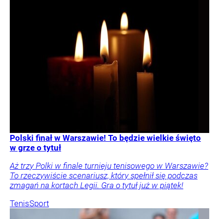
Polski finał w Warszawie! To będzie wielkie święto
w grze o tytuł
Aż trzy Polki w finale turnieju tenisowego w Warszawie?
To rzeczywiście scenariusz, który spełnił się podczas
zmagań na kortach Legii. Gra o tytuł już w piątek!
Tenis
Sport