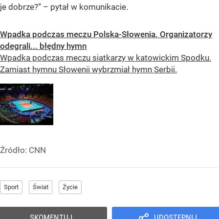
je dobrze?” – pytał w komunikacie.
Wpadka podczas meczu Polska-Słowenia. Organizatorzy
odegrali... błędny hymn
Wpadka podczas meczu siatkarzy w katowickim Spodku.
Zamiast hymnu Słowenii wybrzmiał hymn Serbii.
Źródło:
CNN
Sport
Świat
Życie
SKOMENTUJ
UDOSTĘPNIJ