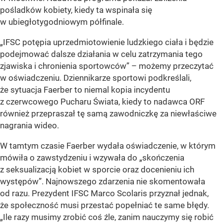
pośladków kobiety, kiedy ta wspinała się
w ubiegłotygodniowym półfinale.
„IFSC potępia uprzedmiotowienie ludzkiego ciała i będzie
podejmować dalsze działania w celu zatrzymania tego
zjawiska i chronienia sportowców” – możemy przeczytać
w oświadczeniu. Dziennikarze sportowi podkreślali,
że sytuacja Faerber to niemal kopia incydentu
z czerwcowego Pucharu Świata, kiedy to nadawca ORF
również przepraszał tę samą zawodniczkę za niewłaściwe
nagrania wideo.
W tamtym czasie Faerber wydała oświadczenie, w którym
mówiła o zawstydzeniu i wzywała do „skończenia
z seksualizacją kobiet w sporcie oraz docenieniu ich
występów”. Najnowszego zdarzenia nie skomentowała
od razu. Prezydent IFSC Marco Scolaris przyznał jednak,
że społeczność musi przestać popełniać te same błędy.
„Ile razy musimy zrobić coś źle, zanim nauczymy się robić