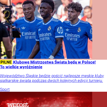
PILNE
Klubowe Mistrzostwa Świata będą w Polsce!
To wielkie wyróżnienie
Województwo Śląskie będzie gościć najlepsze męskie kluby
siatkarskie świata podczas dwóch kolejnych edycji turnieju.
Sport