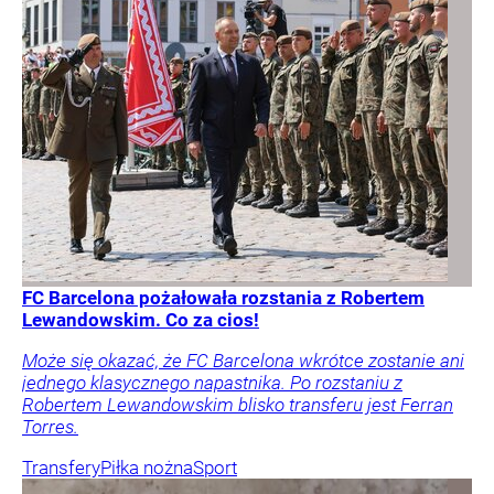
FC Barcelona pożałowała rozstania z Robertem
Lewandowskim. Co za cios!
Może się okazać, że FC Barcelona wkrótce zostanie ani
jednego klasycznego napastnika. Po rozstaniu z
Robertem Lewandowskim blisko transferu jest Ferran
Torres.
Transfery
Piłka nożna
Sport