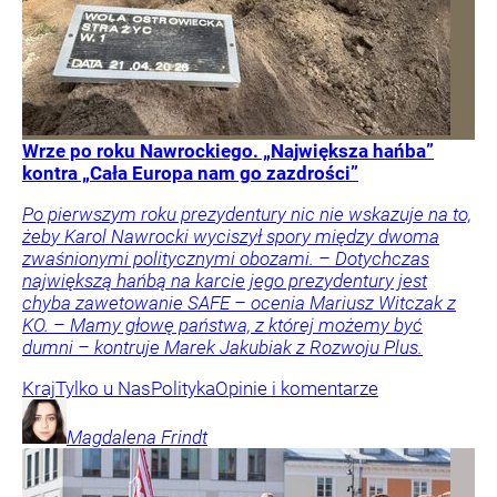
Wrze po roku Nawrockiego. „Największa hańba”
kontra „Cała Europa nam go zazdrości”
Po pierwszym roku prezydentury nic nie wskazuje na to,
żeby Karol Nawrocki wyciszył spory między dwoma
zwaśnionymi politycznymi obozami. – Dotychczas
największą hańbą na karcie jego prezydentury jest
chyba zawetowanie SAFE – ocenia Mariusz Witczak z
KO. – Mamy głowę państwa, z której możemy być
dumni – kontruje Marek Jakubiak z Rozwoju Plus.
Kraj
Tylko u Nas
Polityka
Opinie i komentarze
Magdalena
Frindt