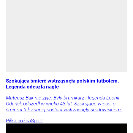
Szokująca śmierć wstrząsnęła polskim futbolem.
Legenda odeszła nagle
Mateusz Bąk nie żyje. Były bramkarz i legenda Lechii
Gdańsk odszedł w wieku 43 lat. Szokujące wieści o
śmierci tak znanej postaci wstrząsnęły środowiskiem.
Piłka nożna
Sport