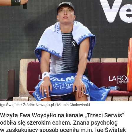
Iga Świątek
/ Źródło:
Newspix.pl
/
Marcin Cholewinski
Wizyta Ewa Woydyłło na kanale „Trzeci Serwis”
odbiła się szerokim echem. Znana psycholog
w zaskakujący sposób oceniła m.in. Igę Świątek