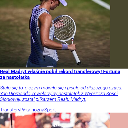
Real Madryt właśnie pobił rekord transferowy! Fortuna
za nastolatka
Stało się to, o czym mówiło się i pisało od dłuższego czasu.
Yan Diomande, rewelacyjny nastolatek z Wybrzeża Kości
Słoniowej, został piłkarzem Realu Madryt.
Transfery
Piłka nożna
Sport