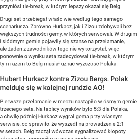
przyniósł tie-break, w którym lepszy okazał się Belg.
Drugi set przebiegał właściwie według tego samego
scenariusza. Zarówno Hurkacz, jak i Zizou zdobywali bez
większych trudności gemy, w których serwowali. W drugim
i siódmym gemie pojawiły się szanse na przełamanie,
ale żaden z zawodników tego nie wykorzystał, więc
ponownie o wyniku seta zadecydował tie-break, w którym
tym razem to Belg musiał uznać wyższość Polaka.
Hubert Hurkacz kontra Zizou Bergs. Polak
melduje się w kolejnej rundzie AO!
Pierwsze przełamanie w meczu nastąpiło w ósmym gemie
trzeciego seta. Na tablicy wyników było 5:3 dla Polaka,
a chwilę później Hurkacz wygrał gema przy własnym
serwisie, co sprawiło, że wyszedł na prowadzenie 2:1
w setach. Belg zaczął wówczas sygnalizować kłopoty
zdrowotne i poprosił o przerwę medyczną.