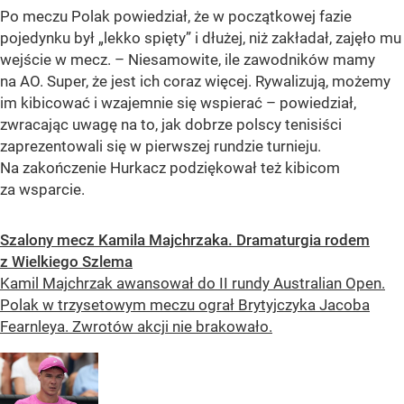
Po meczu Polak powiedział, że w początkowej fazie
pojedynku był „lekko spięty” i dłużej, niż zakładał, zajęło mu
wejście w mecz. – Niesamowite, ile zawodników mamy
na AO. Super, że jest ich coraz więcej. Rywalizują, możemy
im kibicować i wzajemnie się wspierać – powiedział,
zwracając uwagę na to, jak dobrze polscy tenisiści
zaprezentowali się w pierwszej rundzie turnieju.
Na zakończenie Hurkacz podziękował też kibicom
za wsparcie.
Szalony mecz Kamila Majchrzaka. Dramaturgia rodem
z Wielkiego Szlema
Kamil Majchrzak awansował do II rundy Australian Open.
Polak w trzysetowym meczu ograł Brytyjczyka Jacoba
Fearnleya. Zwrotów akcji nie brakowało.