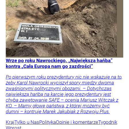
Wrze po roku Nawrockiego. „Największa hańba”
kontra „Cała Europa nam go zazdrości”
Po pierwszym roku prezydentury nic nie wskazuje na to,
żeby Karol Nawrocki wyciszył spory między dwoma
zwaśnionymi politycznymi obozami. – Dotychczas
największą hańbą na karcie jego prezydentury jest
chyba zawetowanie SAFE – ocenia Mariusz Witczak z
KO. – Mamy głowę państwa, z której możemy być
dumni – kontruje Marek Jakubiak z Rozwoju Plus.
Kraj
Tylko u Nas
Polityka
Opinie i komentarze
Tygodnik
Wprost