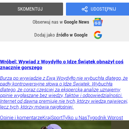
SKOMENTUJ
UDOSTĘPNIJ
Obserwuj nas
w
Google News
Dodaj jako
źródło w Google
Wróbel: Wywiad z Woydyłło o Idze Świątek obnażył coś
znacznie gorszego
Burza po wywiadzie z Ewą Woydyłło nie wybuchła dlatego, że
padły kontrowersyjne słowa o Idze Świątek. Wybuchła
dlatego, że coraz częściej za ekspercką analizę uznajemy
opinie wygłaszane bez wiedzy, faktów i odpowiedzialności.
Internet od dawna premiuje nie tych, którzy wiedzą najwięcej,
lecz tych, którzy mówią najgłośniej.
Opinie i komentarze
Kraj
Sport
Tylko u Nas
Tygodnik Wprost