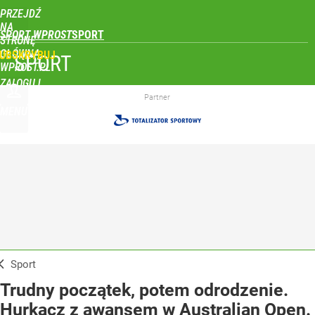
PRZEJDŹ
NA
SPORT WPROST
STRONĘ
GŁÓWNĄ
UBSKRYBUJ
SPORT
WPROST.PL
ZALOGUJ
Partner
MENU
Sport
Trudny początek, potem odrodzenie.
Hurkacz z awansem w Australian Open.