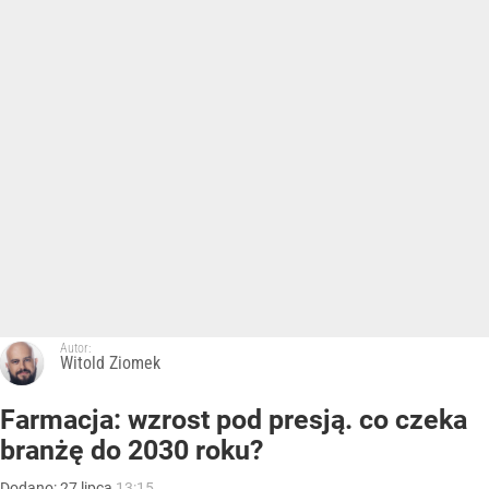
Autor:
Witold Ziomek
Farmacja: wzrost pod presją. co czeka
branżę do 2030 roku?
Dodano:
27
lipca
13:15