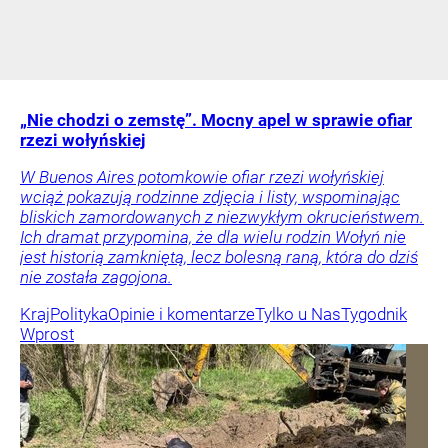
„Nie chodzi o zemstę”. Mocny apel w sprawie ofiar
rzezi wołyńskiej
W Buenos Aires potomkowie ofiar rzezi wołyńskiej
wciąż pokazują rodzinne zdjęcia i listy, wspominając
bliskich zamordowanych z niezwykłym okrucieństwem.
Ich dramat przypomina, że dla wielu rodzin Wołyń nie
jest historią zamkniętą, lecz bolesną raną, która do dziś
nie została zagojona.
Kraj
Polityka
Opinie i komentarze
Tylko u Nas
Tygodnik
Wprost