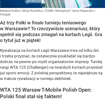
Martyna Kubka i Alicja Rosolska
/ Źródło:
Newspix.pl
/
Anna Klepaczko /
Fotopyk
Aż trzy Polki w finale turnieju tenisowego
w Warszawie? To rzeczywiście scenariusz, który
spełnił się podczas zmagań na kortach Legii. Gra
o tytuł już w piątek!
Rywalizacja na kortach Legii Warszawa trwa od kilku dni
i trzeba przyznać, że ostatecznie poukładał się bardzo
dobrze, na pewno po myśli organizatorów imprezy. Turniej
rangi WTA 125 (Challenger) na twardych kortach przyniósł
już sporo emocji. Z polskiej perspektywy, te największe są
w trakcie rywalizacji w turnieju deblistek.
WTA 125 Warsaw T-Mobile Polish Open:
Polski finał stał się faktem!