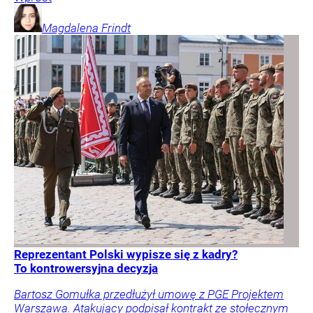
Magdalena
Frindt
Reprezentant Polski wypisze się z kadry?
To kontrowersyjna decyzja
Bartosz Gomułka przedłużył umowę z PGE Projektem
Warszawa. Atakujący podpisał kontrakt ze stołecznym