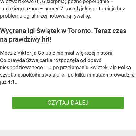
W czwartkowe (tj. 6 sierpnia) późne popołudnie –
polskiego czasu – numer 7 kanadyjskiego turnieju bez
problemu ograł niżej notowaną rywalkę.
Wygrana Igi Świątek w Toronto. Teraz czas
na prawdziwy hit!
Mecz z Viktorija Golubic nie miał większej historii.
Co prawda Szwajcarka rozpoczęła od dosyć
niespodziewanego 1:0 po przełamaniu Świątek, ale Polka
szybko uspokoiła swoją grę i po kilku minutach prowadziła
już 4:1....
CZYTAJ DALEJ