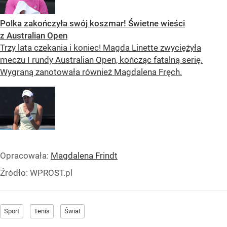
Polka zakończyła swój koszmar! Świetne wieści
z Australian Open
Trzy lata czekania i koniec! Magda Linette zwyciężyła
meczu I rundy Australian Open, kończąc fatalną serię.
Wygraną zanotowała również Magdalena Fręch.
Opracowała:
Magdalena Frindt
Źródło:
WPROST.pl
Sport
Tenis
Świat