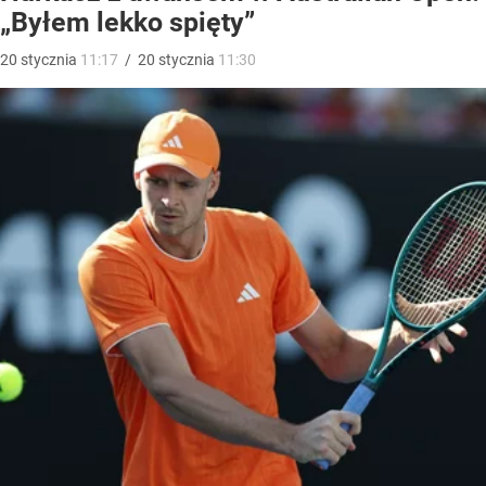
„Byłem lekko spięty”
20
stycznia
11:17
/
20
stycznia
11:30