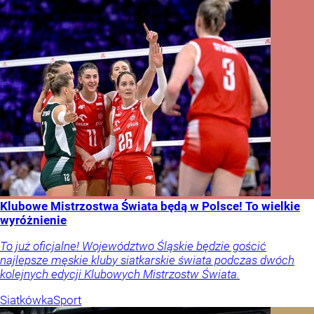
Klubowe Mistrzostwa Świata będą w Polsce! To wielkie
wyróżnienie
To już oficjalne! Województwo Śląskie będzie gościć
najlepsze męskie kluby siatkarskie świata podczas dwóch
kolejnych edycji Klubowych Mistrzostw Świata.
Siatkówka
Sport