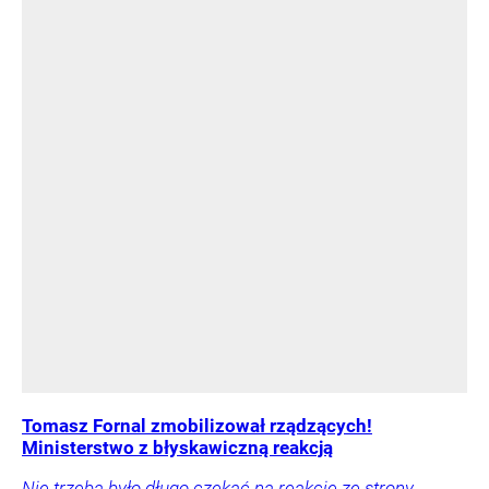
Tomasz Fornal zmobilizował rządzących!
Ministerstwo z błyskawiczną reakcją
Nie trzeba było długo czekać na reakcję ze strony