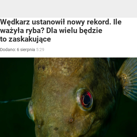
Wędkarz ustanowił nowy rekord. Ile
ważyła ryba? Dla wielu będzie
to zaskakujące
Dodano:
6
sierpnia
5:29