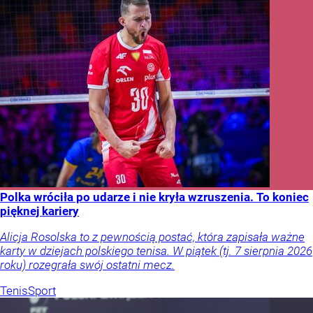
Polka wróciła po udarze i nie kryła wzruszenia. To koniec
pięknej kariery
Alicja Rosolska to z pewnością postać, która zapisała ważne
karty w dziejach polskiego tenisa. W piątek (tj. 7 sierpnia 2026
roku) rozegrała swój ostatni mecz.
Tenis
Sport