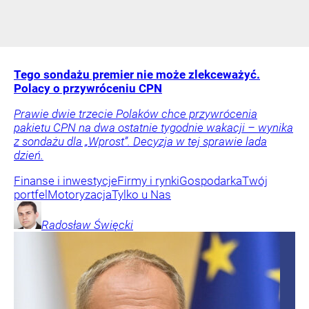
Tego sondażu premier nie może zlekceważyć.
Polacy o przywróceniu CPN
Prawie dwie trzecie Polaków chce przywrócenia
pakietu CPN na dwa ostatnie tygodnie wakacji – wynika
z sondażu dla „Wprost”. Decyzja w tej sprawie lada
dzień.
Finanse i inwestycje
Firmy i rynki
Gospodarka
Twój
portfel
Motoryzacja
Tylko u Nas
Radosław
Święcki