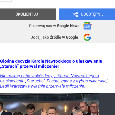
SKOMENTUJ
UDOSTĘPNIJ
Obserwuj nas
w
Google News
Dodaj jako
źródło w Google
Głośna decyzja Karola Nawrockiego o ułaskawieniu.
„Staruch” przerwał milczenie!
Nie milkną echa wokół decyzji Karola Nawrockiego o
ułaskawieniu „Starucha”. Postać znana z trybun piłkarskiej
Legii Warszawa właśnie przerwała milczenie.