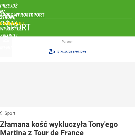
PRZEJDŹ
NA
SPORT WPROST
STRONĘ
GŁÓWNĄ
UBSKRYBUJ
SPORT
WPROST.PL
ZALOGUJ
Partner
MENU
Sport
Złamana kość wykluczyła Tony'ego
Martina z Tour de France