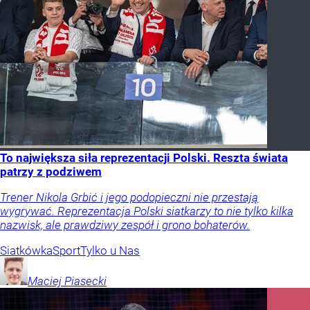
To największa siła reprezentacji Polski. Reszta świata
patrzy z podziwem
Trener Nikola Grbić i jego podopieczni nie przestają
wygrywać. Reprezentacja Polski siatkarzy to nie tylko kilka
nazwisk, ale prawdziwy zespół i grono bohaterów.
Siatkówka
Sport
Tylko u Nas
Maciej
Piasecki