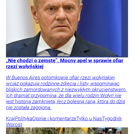
„Nie chodzi o zemstę”. Mocny apel w sprawie ofiar
rzezi wołyńskiej
W Buenos Aires potomkowie ofiar rzezi wołyńskiej
wciąż pokazują rodzinne zdjęcia i listy, wspominając
bliskich zamordowanych z niezwykłym okrucieństwem.
Ich dramat przypomina, że dla wielu rodzin Wołyń nie
jest historią zamkniętą, lecz bolesną raną, która do dziś
nie została zagojona.
Kraj
Polityka
Opinie i komentarze
Tylko u Nas
Tygodnik
Wprost