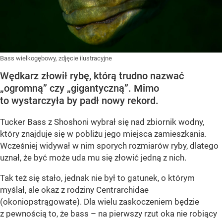
Bass wielkogębowy, zdjęcie ilustracyjne
Wędkarz złowił rybę, którą trudno nazwać
„ogromną” czy „gigantyczną”. Mimo
to wystarczyła by padł nowy rekord.
Tucker Bass z Shoshoni
wybrał się nad zbiornik wodny,
który znajduje się w pobliżu jego miejsca zamieszkania.
Wcześniej widywał w nim sporych rozmiarów ryby, dlatego
uznał, że być może uda mu się złowić jedną z nich.
Tak też się stało, jednak nie był to gatunek, o którym
myślał, ale okaz z rodziny Centrarchidae
(okoniopstrągowate). Dla wielu zaskoczeniem będzie
z pewnością to, że bass – na pierwszy rzut oka nie robiący