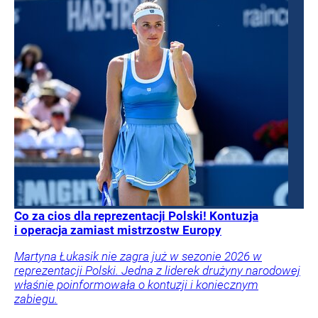
Co za cios dla reprezentacji Polski! Kontuzja
i operacja zamiast mistrzostw Europy
Martyna Łukasik nie zagra już w sezonie 2026 w
reprezentacji Polski. Jedna z liderek drużyny narodowej
właśnie poinformowała o kontuzji i koniecznym
zabiegu.