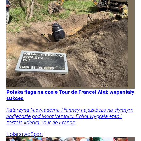
Polska flaga na czele Tour de France! Ależ wspaniały
sukces
Katarzyna Niewiadoma-Phinney najszybsza na słynnym
podjeździe pod Mont Ventoux. Polka wygrała etap i
została liderką Tour de France!
Kolarstwo
Sport