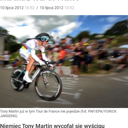
10
lipca
2012
10:52
/
10
lipca
2012
10:52
Tony Martin już w tym Tour de France nie pojedzie (fot. PAP/EPA/YORICK
JANSENS)
Niemiec Tony Martin wycofał się wyścigu