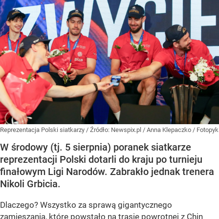
Reprezentacja Polski siatkarzy
/ Źródło:
Newspix.pl
/
Anna Klepaczko / Fotopyk
W środowy (tj. 5 sierpnia) poranek siatkarze
reprezentacji Polski dotarli do kraju po turnieju
finałowym Ligi Narodów. Zabrakło jednak trenera
Nikoli Grbicia.
Dlaczego? Wszystko za sprawą gigantycznego
zamieszania, które
powstało na trasie powrotnej z Chin