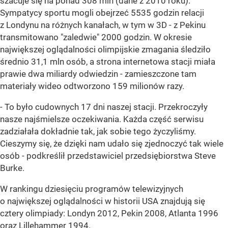
szacuje się na ponad 308 mln (dane z 2010 roku).
Sympatycy sportu mogli obejrzeć 5535 godzin relacji
z Londynu na różnych kanałach, w tym w 3D - z Pekinu
transmitowano "zaledwie" 2000 godzin. W okresie
największej oglądalności olimpijskie zmagania śledziło
średnio 31,1 mln osób, a strona internetowa stacji miała
prawie dwa miliardy odwiedzin - zamieszczone tam
materiały wideo odtworzono 159 milionów razy.
- To było cudownych 17 dni naszej stacji. Przekroczyły
nasze najśmielsze oczekiwania. Każda część serwisu
zadziałała dokładnie tak, jak sobie tego życzyliśmy.
Cieszymy się, że dzięki nam udało się zjednoczyć tak wiele
osób - podkreślił przedstawiciel przedsiębiorstwa Steve
Burke.
W rankingu dziesięciu programów telewizyjnych
o największej oglądalności w historii USA znajdują się
cztery olimpiady: Londyn 2012, Pekin 2008, Atlanta 1996
oraz Lillehammer 1994.