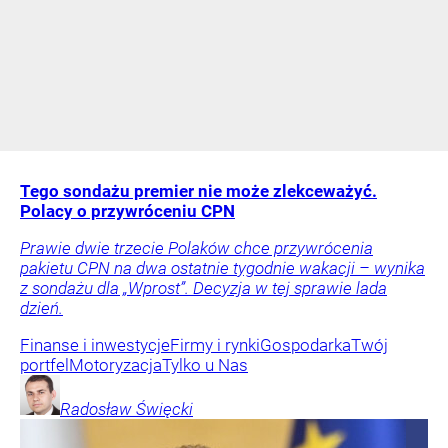
Tego sondażu premier nie może zlekceważyć.
Polacy o przywróceniu CPN
Prawie dwie trzecie Polaków chce przywrócenia
pakietu CPN na dwa ostatnie tygodnie wakacji – wynika
z sondażu dla „Wprost”. Decyzja w tej sprawie lada
dzień.
Finanse i inwestycje
Firmy i rynki
Gospodarka
Twój
portfel
Motoryzacja
Tylko u Nas
Radosław
Święcki