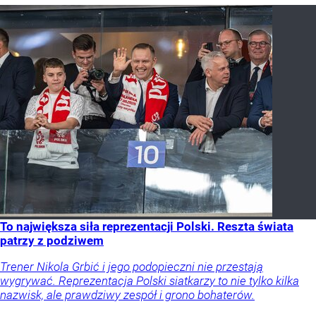
To największa siła reprezentacji Polski. Reszta świata
patrzy z podziwem
Trener Nikola Grbić i jego podopieczni nie przestają
wygrywać. Reprezentacja Polski siatkarzy to nie tylko kilka
nazwisk, ale prawdziwy zespół i grono bohaterów.