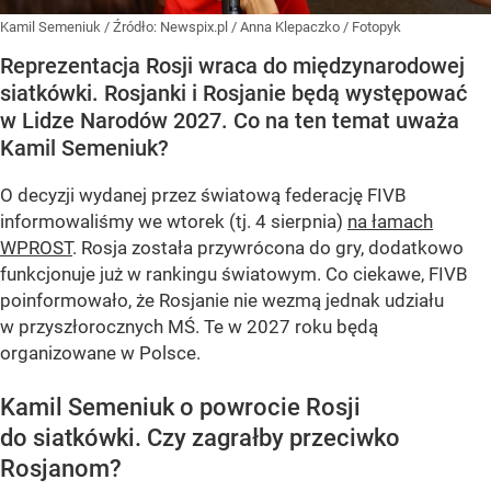
Kamil Semeniuk
/ Źródło:
Newspix.pl
/
Anna Klepaczko / Fotopyk
Reprezentacja Rosji wraca do międzynarodowej
siatkówki. Rosjanki i Rosjanie będą występować
w Lidze Narodów 2027. Co na ten temat uważa
Kamil Semeniuk?
O decyzji wydanej przez światową federację FIVB
informowaliśmy we wtorek (tj. 4 sierpnia)
na łamach
WPROST
. Rosja została przywrócona do gry, dodatkowo
funkcjonuje już w rankingu światowym. Co ciekawe, FIVB
poinformowało, że Rosjanie nie wezmą jednak udziału
w przyszłorocznych MŚ. Te w 2027 roku będą
organizowane w Polsce.
Kamil Semeniuk o powrocie Rosji
do siatkówki. Czy zagrałby przeciwko
Rosjanom?