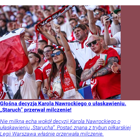
Głośna decyzja Karola Nawrockiego o ułaskawieniu.
„Staruch” przerwał milczenie!
Nie milkną echa wokół decyzji Karola Nawrockiego o
ułaskawieniu „Starucha”. Postać znana z trybun piłkarskiej
Legii Warszawa właśnie przerwała milczenie.