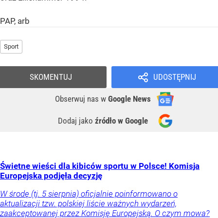
PAP, arb
Sport
SKOMENTUJ
UDOSTĘPNIJ
Obserwuj nas
w
Google News
Dodaj jako
źródło w Google
Świetne wieści dla kibiców sportu w Polsce! Komisja
Europejska podjęła decyzję
W środę (tj. 5 sierpnia) oficjalnie poinformowano o
aktualizacji tzw. polskiej liście ważnych wydarzeń,
zaakceptowanej przez Komisję Europejską. O czym mowa?