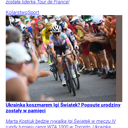
została liderką Tour de France!
Kolarstwo
Sport
Ukrainka koszmarem Igi Świątek? Popsute urodziny
zostały w pamięci
Marta Kostiuk będzie rywalką Igi Świątek w meczu IV
rundy turnieju rangi WTA 1000 w Toronto. Ukrainka