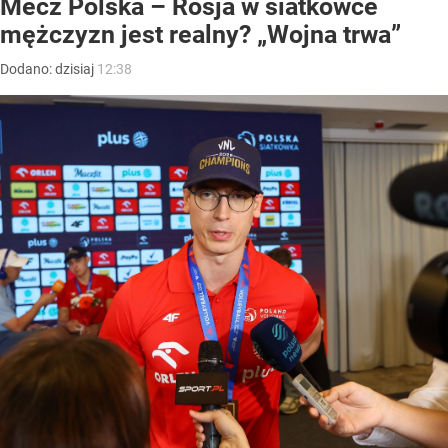
Mecz Polska – Rosja w siatkówce
mężczyzn jest realny? „Wojna trwa”
Dodano:
dzisiaj
12:38