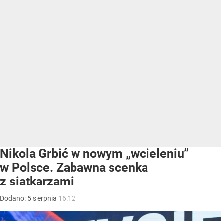
Nikola Grbić w nowym „wcieleniu”
w Polsce. Zabawna scenka
z siatkarzami
Dodano:
5
sierpnia
16:12