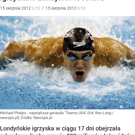
15
sierpnia
2012
6:53
/
15
sierpnia
2012
6:53
Michael Phelps - największa gwiazda "Teamu USA" (fot. Ren Long /
newspix.pl)
Źródło:
Newspix.pl
Londyńskie igrzyska w ciągu 17 dni obejrzała