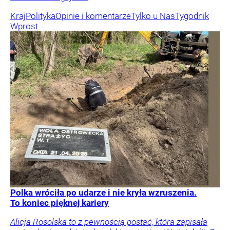
Kraj
Polityka
Opinie i komentarze
Tylko u Nas
Tygodnik
Wprost
Polka wróciła po udarze i nie kryła wzruszenia.
To koniec pięknej kariery
Alicja Rosolska to z pewnością postać, która zapisała