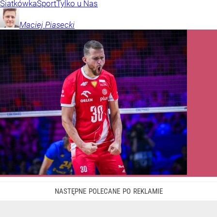
Siatkówka
Sport
Tylko u Nas
Maciej
Piasecki