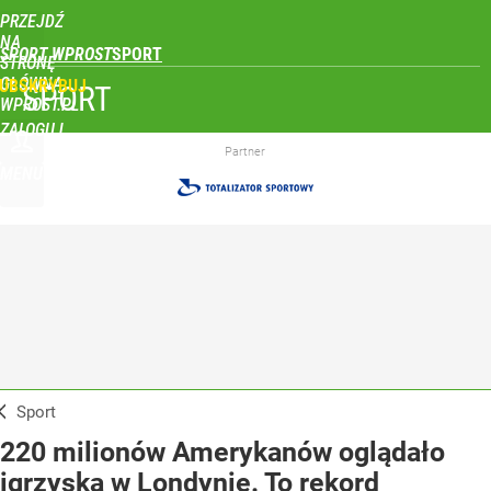
PRZEJDŹ
NA
SPORT WPROST
STRONĘ
GŁÓWNĄ
UBSKRYBUJ
SPORT
WPROST.PL
ZALOGUJ
Partner
MENU
Sport
220 milionów Amerykanów oglądało
igrzyska w Londynie. To rekord