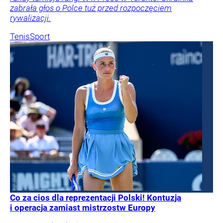
zabrała głos o Polce tuż przed rozpoczęciem
rywalizacji.
Tenis
Sport
Co za cios dla reprezentacji Polski! Kontuzja
i operacja zamiast mistrzostw Europy