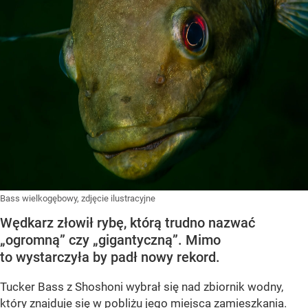
Bass wielkogębowy, zdjęcie ilustracyjne
Wędkarz złowił rybę, którą trudno nazwać
„ogromną” czy „gigantyczną”. Mimo
to wystarczyła by padł nowy rekord.
Tucker Bass z Shoshoni
wybrał się nad zbiornik wodny,
który znajduje się w pobliżu jego miejsca zamieszkania.