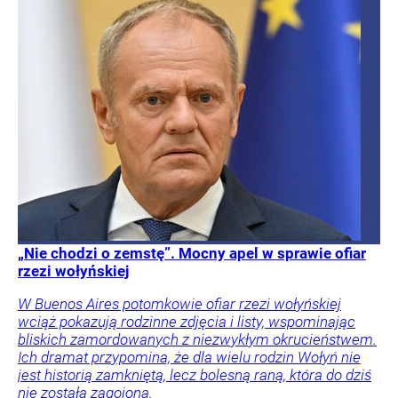
„Nie chodzi o zemstę”. Mocny apel w sprawie ofiar
rzezi wołyńskiej
W Buenos Aires potomkowie ofiar rzezi wołyńskiej
wciąż pokazują rodzinne zdjęcia i listy, wspominając
bliskich zamordowanych z niezwykłym okrucieństwem.
Ich dramat przypomina, że dla wielu rodzin Wołyń nie
jest historią zamkniętą, lecz bolesną raną, która do dziś
nie została zagojona.