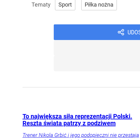
Sport
Piłka nożna
UDO
To największa siła reprezentacji Polski.
Reszta świata patrzy z podziwem
Trener Nikola Grbić i jego podopieczni nie przestają