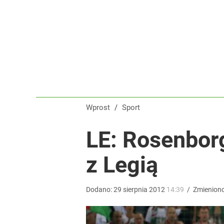
Nikola Grbić w nowym „wcieleniu” w Polsce. Zaba
dodaj
Świetne wieści dla kibiców sportu w Polsce! Komis
dodaj
Wprost
/
Sport
Tego sondażu premier nie może zlekceważyć. Pol
LE: Rosenbor
z Legią
8
Dodano:
29
sierpnia
2012
14:39
/
Zmienion