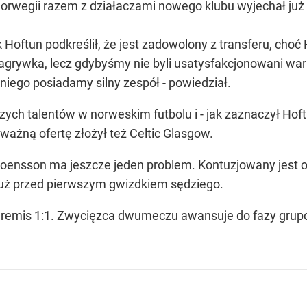
 Norwegii razem z działaczami nowego klubu wyjechał już 
 Hoftun podkreślił, że jest zadowolony z transferu, cho
agrywka, lecz gdybyśmy nie byli usatysfakcjonowani wa
niego posiadamy silny zespół - powiedział.
szych talentów w norweskim futbolu i - jak zaznaczył Hof
ważną ofertę złożył też Celtic Glasgow.
oensson ma jeszcze jeden problem. Kontuzjowany jest o
tuż przed pierwszym gwizdkiem sędziego.
remis 1:1. Zwycięzca dwumeczu awansuje do fazy grupow