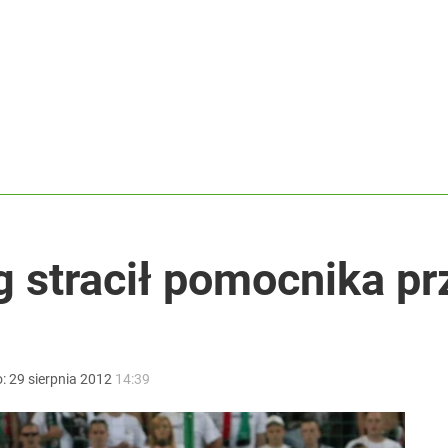
wna scenka z siatkarzami
ja Europejska podjęła decyzję
acy o przywróceniu CPN
g stracił pomocnika 
o:
29
sierpnia
2012
14:39