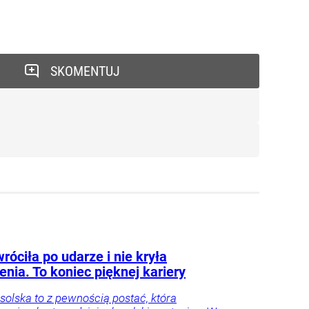
SKOMENTUJ
róciła po udarze i nie kryła
nia. To koniec pięknej kariery
osolska to z pewnością postać, która