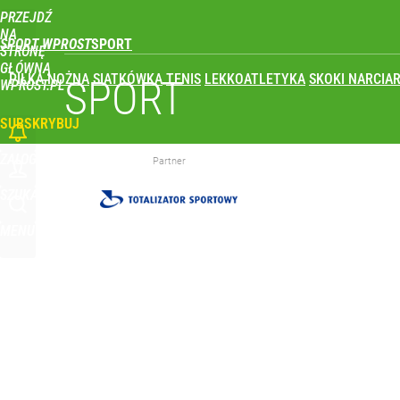
PRZEJDŹ
Udostępnij
0
Skomentuj
NA
SPORT WPROST
STRONĘ
GŁÓWNĄ
PIŁKA NOŻNA
SIATKÓWKA
TENIS
LEKKOATLETYKA
SKOKI NARCIAR
To największa siła reprezentacji Polski. Reszta ś
SPORT
WPROST.PL
SUBSKRYBUJ
dodaj
ZALOGUJ
Partner
Co za cios dla reprezentacji Polski! Kontuzja i op
SZUKAJ
MENU
dodaj
Klubowe Mistrzostwa Świata będą w Polsce! To wie
dodaj