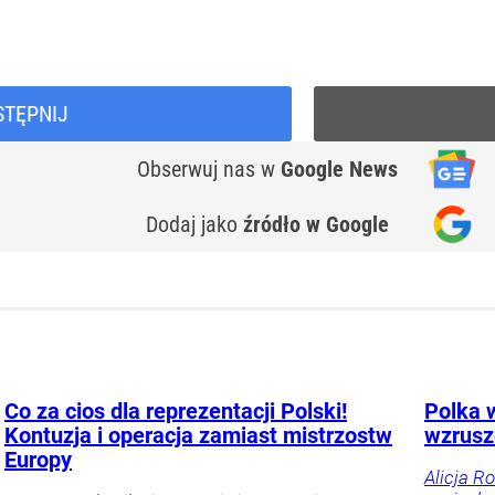
STĘPNIJ
Obserwuj nas
w
Google News
Dodaj jako
źródło w Google
Co za cios dla reprezentacji Polski!
Polka w
Kontuzja i operacja zamiast mistrzostw
wzrusze
Europy
Alicja R