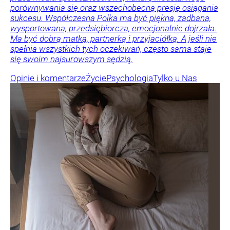
porównywania się oraz wszechobecną presję osiągania
sukcesu. Współczesna Polka ma być piękna, zadbana,
wysportowana, przedsiębiorcza, emocjonalnie dojrzała.
Ma być dobrą matką, partnerką i przyjaciółką. A jeśli nie
spełnia wszystkich tych oczekiwań, często sama staje
się swoim najsurowszym sędzią.
Opinie i komentarze
Życie
Psychologia
Tylko u Nas