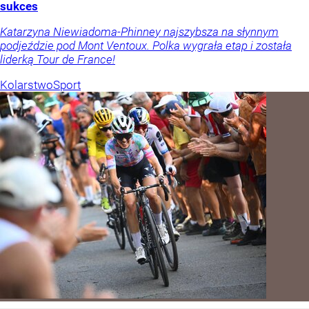
sukces
Katarzyna Niewiadoma-Phinney najszybsza na słynnym
podjeździe pod Mont Ventoux. Polka wygrała etap i została
liderką Tour de France!
Kolarstwo
Sport