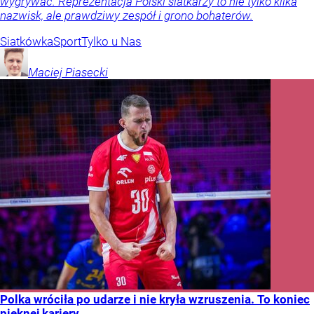
wygrywać. Reprezentacja Polski siatkarzy to nie tylko kilka
nazwisk, ale prawdziwy zespół i grono bohaterów.
Siatkówka
Sport
Tylko u Nas
Maciej
Piasecki
Polka wróciła po udarze i nie kryła wzruszenia. To koniec
pięknej kariery