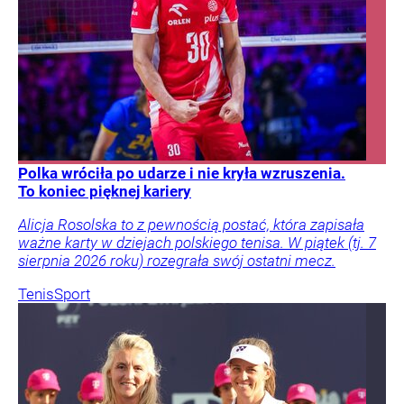
Polka wróciła po udarze i nie kryła wzruszenia.
To koniec pięknej kariery
Alicja Rosolska to z pewnością postać, która zapisała
ważne karty w dziejach polskiego tenisa. W piątek (tj. 7
sierpnia 2026 roku) rozegrała swój ostatni mecz.
Tenis
Sport