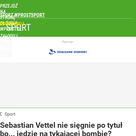
PRZEJDŹ
NA
SPORT WPROST
STRONĘ
GŁÓWNĄ
UBSKRYBUJ
SPORT
WPROST.PL
ZALOGUJ
Partner
MENU
Sport
Sebastian Vettel nie sięgnie po tytuł
bo... jedzie na tykającej bombie?