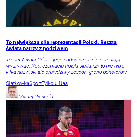
To największa siła reprezentacji Polski. Reszta
świata patrzy z podziwem
Trener Nikola Grbić i jego podopieczni nie przestają
wygrywać. Reprezentacja Polski siatkarzy to nie tylko
kilka nazwisk, ale prawdziwy zespół i grono bohaterów.
Siatkówka
Sport
Tylko u Nas
Maciej
Piasecki