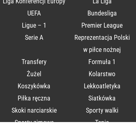
Liga Konferencji Europy
La Liga
UEFA
Bundesliga
Ligue – 1
Premier League
Serie A
Reprezentacja Polski
w piłce nożnej
Transfery
Formuła 1
Żużel
Kolarstwo
Koszykówka
Lekkoatletyka
Piłka ręczna
Siatkówka
Skoki narciarskie
Sporty walki
Sporty zimowe
Tenis
Relacje na żywo
Robert Lewandowski