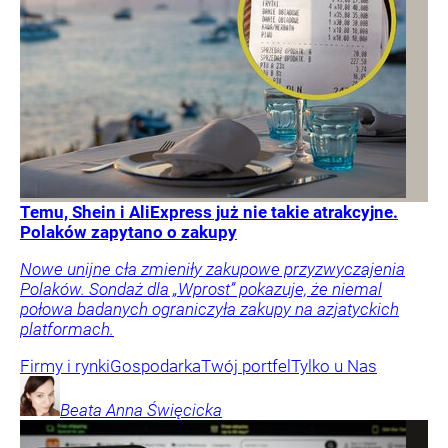
Temu, Shein i AliExpress już nie takie atrakcyjne.
Polaków zapytano o zakupy
Nowe unijne cła zmieniły zakupowe przyzwyczajenia
Polaków. Sondaż dla „Wprost” pokazuje, że niemal
połowa badanych ograniczyła zakupy na azjatyckich
platformach.
Firmy i rynki
Gospodarka
Twój portfel
Tylko u Nas
Beata Anna
Święcicka