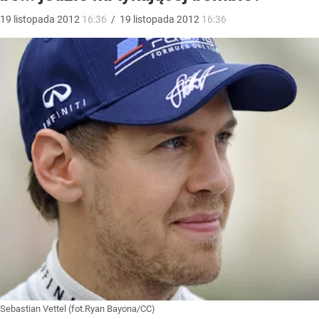
19
listopada
2012
16:36
/
19
listopada
2012
16:36
Sebastian Vettel (fot.Ryan Bayona/CC)