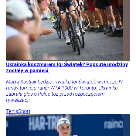
Ukrainka koszmarem Igi Świątek? Popsute urodziny
zostały w pamięci
Marta Kostiuk będzie rywalką Igi Świątek w meczu IV
rundy turnieju rangi WTA 1000 w Toronto. Ukrainka
zabrała głos o Polce tuż przed rozpoczęciem
rywalizacji.
Tenis
Sport