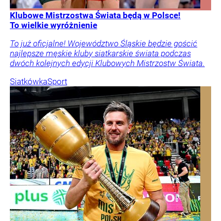
Klubowe Mistrzostwa Świata będą w Polsce!
To wielkie wyróżnienie
To już oficjalne! Województwo Śląskie będzie gościć
najlepsze męskie kluby siatkarskie świata podczas
dwóch kolejnych edycji Klubowych Mistrzostw Świata.
Siatkówka
Sport