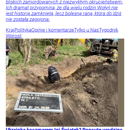
bliskich zamordowanych z niezwykłym okrucieństwem.
Ich dramat przypomina, że dla wielu rodzin Wołyń nie
jest historią zamkniętą, lecz bolesną raną, która do dziś
nie została zagojona.
Kraj
Polityka
Opinie i komentarze
Tylko u Nas
Tygodnik
Wprost
Ukrainka koszmarem Igi Świątek? Popsute urodziny