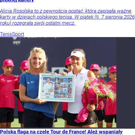
Alicja Rosolska to z pewnością postać, która zapisała ważne
karty w dziejach polskiego tenisa. W piątek (tj. 7 sierpnia 2026
roku) rozegrała swój ostatni mecz.
Tenis
Sport
Polska flaga na czele Tour de France! Ależ wspaniały