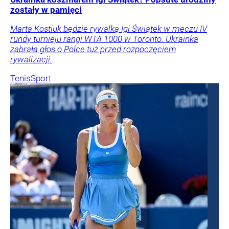
zostały w pamięci
Marta Kostiuk będzie rywalką Igi Świątek w meczu IV
rundy turnieju rangi WTA 1000 w Toronto. Ukrainka
zabrała głos o Polce tuż przed rozpoczęciem
rywalizacji.
Tenis
Sport