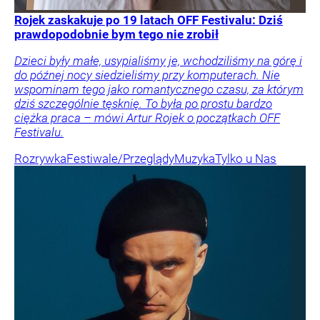
Rojek zaskakuje po 19 latach OFF Festivalu: Dziś
prawdopodobnie bym tego nie zrobił
Dzieci były małe, usypialiśmy je, wchodziliśmy na górę i
do późnej nocy siedzieliśmy przy komputerach. Nie
wspominam tego jako romantycznego czasu, za którym
dziś szczególnie tęsknię. To była po prostu bardzo
ciężka praca – mówi Artur Rojek o początkach OFF
Festivalu.
Rozrywka
Festiwale/Przeglądy
Muzyka
Tylko u Nas