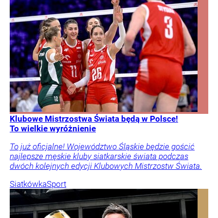
Klubowe Mistrzostwa Świata będą w Polsce!
To wielkie wyróżnienie
To już oficjalne! Województwo Śląskie będzie gościć
najlepsze męskie kluby siatkarskie świata podczas
dwóch kolejnych edycji Klubowych Mistrzostw Świata.
Siatkówka
Sport