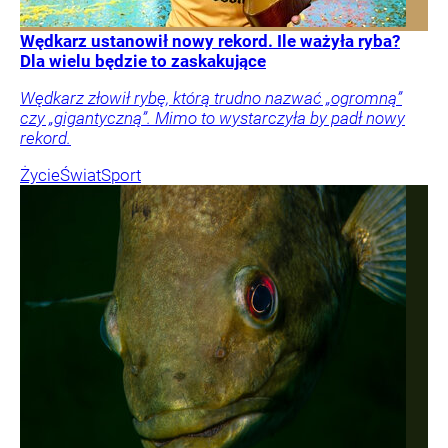
Wędkarz ustanowił nowy rekord. Ile ważyła ryba?
Dla wielu będzie to zaskakujące
Wędkarz złowił rybę, którą trudno nazwać „ogromną”
czy „gigantyczną”. Mimo to wystarczyła by padł nowy
rekord.
Życie
Świat
Sport