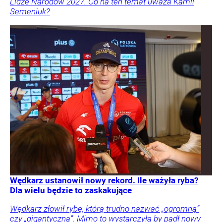
Lidze Narodów 2027. Co na ten temat uważa Kamil
Semeniuk?
Wędkarz ustanowił nowy rekord. Ile ważyła ryba?
Dla wielu będzie to zaskakujące
Wędkarz złowił rybę, którą trudno nazwać „ogromną”
czy „gigantyczną”. Mimo to wystarczyła by padł nowy