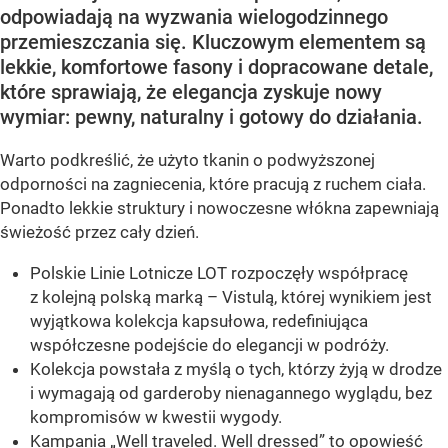
odpowiadają na wyzwania wielogodzinnego
przemieszczania się. Kluczowym elementem są
lekkie, komfortowe fasony i dopracowane detale,
które sprawiają, że elegancja zyskuje nowy
wymiar: pewny, naturalny i gotowy do działania.
Warto podkreślić, że użyto tkanin o podwyższonej
odporności na zagniecenia, które pracują z ruchem ciała.
Ponadto lekkie struktury i nowoczesne włókna zapewniają
świeżość przez cały dzień.
Polskie Linie Lotnicze LOT rozpoczęły współpracę
z kolejną polską marką – Vistulą, której wynikiem jest
wyjątkowa kolekcja kapsułowa, redefiniująca
współczesne podejście do elegancji w podróży.
Kolekcja powstała z myślą o tych, którzy żyją w drodze
i wymagają od garderoby nienagannego wyglądu, bez
kompromisów w kwestii wygody.
Kampania „Well traveled. Well dressed” to opowieść