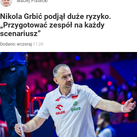
Maciej Piasecki
Nikola Grbić podjął duże ryzyko.
„Przygotować zespół na każdy
scenariusz”
Dodano:
wczoraj
11:26