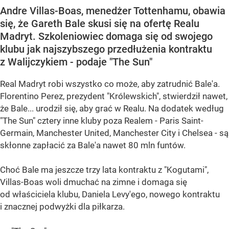
Andre Villas-Boas, menedżer Tottenhamu, obawia
się, że Gareth Bale skusi się na ofertę Realu
Madryt. Szkoleniowiec domaga się od swojego
klubu jak najszybszego przedłużenia kontraktu
z Walijczykiem - podaje "The Sun"
Real Madryt robi wszystko co może, aby zatrudnić Bale'a.
Florentino Perez, prezydent "Królewskich", stwierdził nawet,
że Bale... urodził się, aby grać w Realu. Na dodatek według
"The Sun" cztery inne kluby poza Realem - Paris Saint-
Germain, Manchester United, Manchester City i Chelsea - są
skłonne zapłacić za Bale'a nawet 80 mln funtów.
Choć Bale ma jeszcze trzy lata kontraktu z "Kogutami",
Villas-Boas woli dmuchać na zimne i domaga się
od właściciela klubu, Daniela Levy'ego, nowego kontraktu
i znacznej podwyżki dla piłkarza.