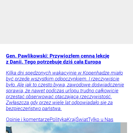
Gen. Pawlikowski: Przywiozłem cenną lekcję
z Danii. Tego potrzebuje dziś cała Europa
Kilka dni spędzonych wakacyjnie w Kopenhadze miało
być przede wszystkim odpoczynkiem. I rzeczywiście
było. Ale jak to często bywa, zawodowe doświadczenie
sprawia, że nawet podczas urlopu trudno całkowicie
przestać obserwować otaczającą rzeczywistość.
Zwłaszcza gdy przez wiele lat odpowiadało się za
bezpieczeństwo państwa.
Opinie i komentarze
Polityka
Kraj
Świat
Tylko u Nas