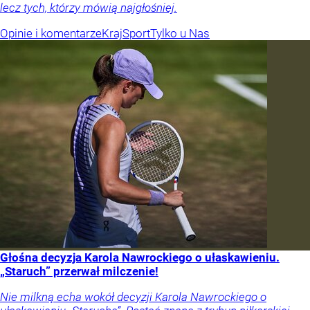
lecz tych, którzy mówią najgłośniej.
Opinie i komentarze
Kraj
Sport
Tylko u Nas
Głośna decyzja Karola Nawrockiego o ułaskawieniu.
„Staruch” przerwał milczenie!
Nie milkną echa wokół decyzji Karola Nawrockiego o