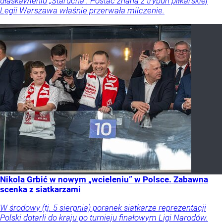
ułaskawieniu „Starucha”. Postać znana z trybun piłkarskiej
Legii Warszawa właśnie przerwała milczenie.
Nikola Grbić w nowym „wcieleniu” w Polsce. Zabawna
scenka z siatkarzami
W środowy (tj. 5 sierpnia) poranek siatkarze reprezentacji
Polski dotarli do kraju po turnieju finałowym Ligi Narodów.