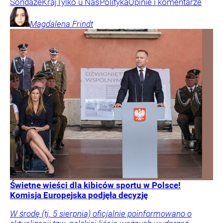
Sondaże
Kraj
Tylko u Nas
Polityka
Opinie i komentarze
Magdalena
Frindt
Świetne wieści dla kibiców sportu w Polsce!
Komisja Europejska podjęła decyzję
W środę (tj. 5 sierpnia) oficjalnie poinformowano o