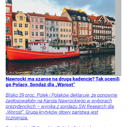
Nawrocki ma szansę na drugą kadencję? Tak ocenili
go Polacy. Sondaż dla „Wprost”
Blisko 39 proc. Polek i Polaków deklaruje, że ponownie
zagłosowałoby na Karola Nawrockiego w wyborach
prezydenckich – wynika z sondażu SW Research dla
„Wprost”. Grupa krytyków głowy państwa jest
liczniejsza.