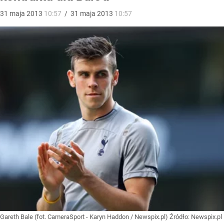
31
maja
2013
10:57
/
31
maja
2013
10:57
Gareth Bale (fot. CameraSport - Karyn Haddon / Newspix.pl)
Źródło:
Newspix.pl