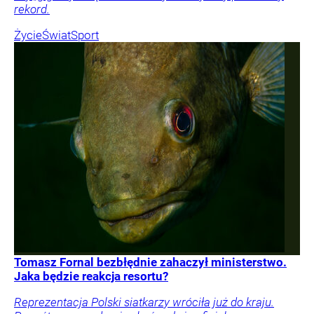
rekord.
Życie
Świat
Sport
Tomasz Fornal bezbłędnie zahaczył ministerstwo.
Jaka będzie reakcja resortu?
Reprezentacja Polski siatkarzy wróciła już do kraju.