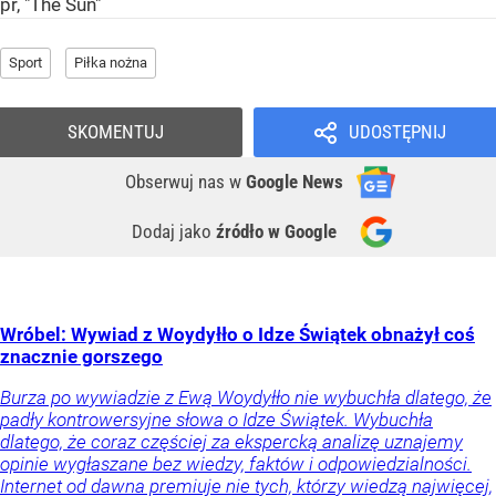
pr, "The Sun"
Sport
Piłka nożna
SKOMENTUJ
UDOSTĘPNIJ
Obserwuj nas
w
Google News
Dodaj jako
źródło w Google
Wróbel: Wywiad z Woydyłło o Idze Świątek obnażył coś
znacznie gorszego
Burza po wywiadzie z Ewą Woydyłło nie wybuchła dlatego, że
padły kontrowersyjne słowa o Idze Świątek. Wybuchła
dlatego, że coraz częściej za ekspercką analizę uznajemy
opinie wygłaszane bez wiedzy, faktów i odpowiedzialności.
Internet od dawna premiuje nie tych, którzy wiedzą najwięcej,