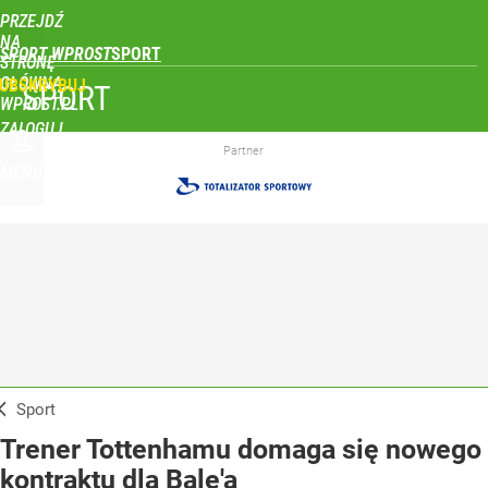
PRZEJDŹ
NA
SPORT WPROST
STRONĘ
GŁÓWNĄ
UBSKRYBUJ
SPORT
WPROST.PL
ZALOGUJ
Partner
MENU
Sport
Trener Tottenhamu domaga się nowego
kontraktu dla Bale'a