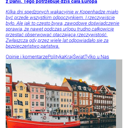
z Danii. Tego potrzebuje dziś cała Europa
Kilka dni spędzonych wakacyjnie w Kopenhadze miało
być przede wszystkim odpoczynkiem. I rzeczywiście
było. Ale jak to często bywa, zawodowe doświadczenie
sprawia, że nawet podczas urlopu trudno całkowicie
przestać obserwować otaczającą rzeczywistość.
Zwłaszcza gdy przez wiele lat odpowiadało się za
bezpieczeństwo państwa.
Opinie i komentarze
Polityka
Kraj
Świat
Tylko u Nas