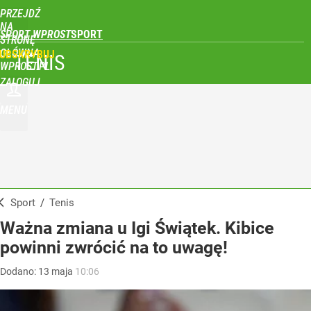
PRZEJDŹ
NA
SPORT WPROST
STRONĘ
GŁÓWNĄ
UBSKRYBUJ
TENIS
WPROST.PL
ZALOGUJ
MENU
Sport
/
Tenis
Ważna zmiana u Igi Świątek. Kibice
powinni zwrócić na to uwagę!
Dodano:
13
maja
10:06