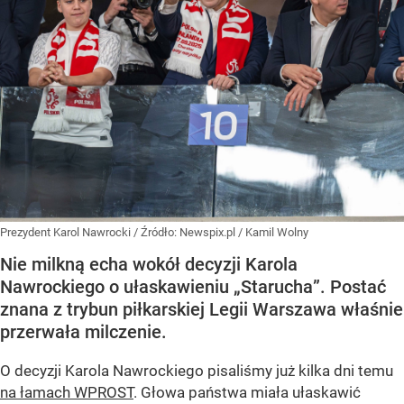
Prezydent Karol Nawrocki
/ Źródło:
Newspix.pl
/
Kamil Wolny
Nie milkną echa wokół decyzji Karola
Nawrockiego o ułaskawieniu „Starucha”. Postać
znana z trybun piłkarskiej Legii Warszawa właśnie
przerwała milczenie.
O decyzji Karola Nawrockiego pisaliśmy już kilka dni temu
na łamach WPROST
. Głowa państwa miała ułaskawić