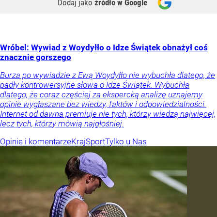
Dodaj jako
źródło w Google
Wróbel: Wywiad z Woydyłło o Idze Świątek obnażył coś
znacznie gorszego
Burza po wywiadzie z Ewą Woydyłło nie wybuchła dlatego, że
padły kontrowersyjne słowa o Idze Świątek. Wybuchła
dlatego, że coraz częściej za ekspercką analizę uznajemy
opinie wygłaszane bez wiedzy, faktów i odpowiedzialności.
Internet od dawna premiuje nie tych, którzy wiedzą najwięcej,
lecz tych, którzy mówią najgłośniej.
Opinie i komentarze
Kraj
Sport
Tylko u Nas