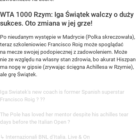
WTA 1000 Rzym: Iga Świątek walczy o duży
sukces. Oto zmiana w jej grze!
Po nieudanym występie w Madrycie (Polka skreczowała),
teraz szkoleniowiec Francisco Roig może spoglądać
na mecze swojej podopiecznej z zadowoleniem. Może
nie ze względu na własny stan zdrowia, bo akurat Hiszpan
ma nogę w gipsie (zrywając ścięgna Achillesa w Rzymie),
ale grę Świątek.
Iga Swiatek's new coach is former Spanish superstar
Francisco Roig ? ??
The Pole has loved her mentor despite his achilles tear
days before the Italian Open ?
↳ Internazionali BNL d'Italia. Live & On