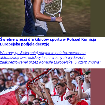
Świetne wieści dla kibiców sportu w Polsce! Komisja
Europejska podjęła decyzję
W środę (tj. 5 sierpnia) oficjalnie poinformowano o
aktualizacji tzw. polskiej liście ważnych wydarzeń,
zaakceptowanej przez Komisję Europejską. O czym mowa?