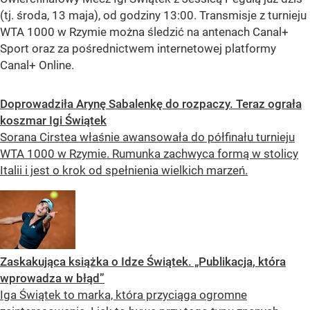
(tj. środa, 13 maja), od godziny 13:00. Transmisje z turnieju
WTA 1000 w Rzymie można śledzić na antenach Canal+
Sport oraz za pośrednictwem internetowej platformy
Canal+ Online.
Doprowadziła Arynę Sabalenkę do rozpaczy. Teraz ograła
koszmar Igi Świątek
Sorana Cirstea właśnie awansowała do półfinału turnieju
WTA 1000 w Rzymie. Rumunka zachwyca formą w stolicy
Italii i jest o krok od spełnienia wielkich marzeń.
Zaskakująca książka o Idze Świątek. „Publikacja, która
wprowadza w błąd”
Iga Świątek to marka, która przyciąga ogromne