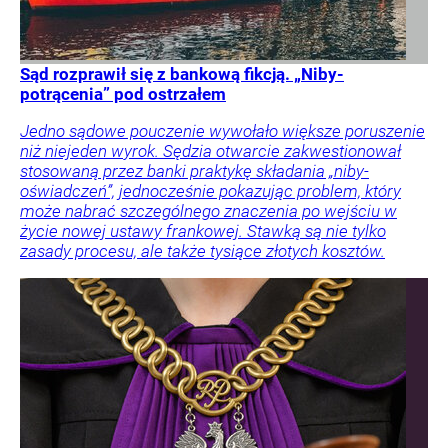
Sąd rozprawił się z bankową fikcją. „Niby-
potrącenia” pod ostrzałem
Jedno sądowe pouczenie wywołało większe poruszenie
niż niejeden wyrok. Sędzia otwarcie zakwestionował
stosowaną przez banki praktykę składania „niby-
oświadczeń”, jednocześnie pokazując problem, który
może nabrać szczególnego znaczenia po wejściu w
życie nowej ustawy frankowej. Stawką są nie tylko
zasady procesu, ale także tysiące złotych kosztów.