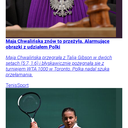
Maja Chwalińska znów to przeżyła. Alarmujące
obrazki z udziałem Polki
Maja Chwalińska przegrała z Talią Gibson w dwóch
setach (5:7, 1:6) i błyskawicznie pożegnała się z
turniejem WTA 1000 w Toronto. Polka nadal szuka
przełamania.
Tenis
Sport