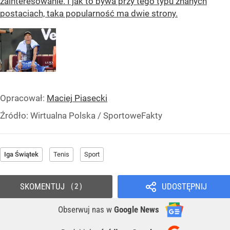
zainteresowanie. I jak to bywa przy tego typu znanych
postaciach, taka popularność ma dwie strony.
Opracował:
Maciej Piasecki
Źródło:
Wirtualna Polska
/
SportoweFakty
Iga Świątek
Tenis
Sport
SKOMENTUJ
UDOSTĘPNIJ
2
Obserwuj nas
w
Google News