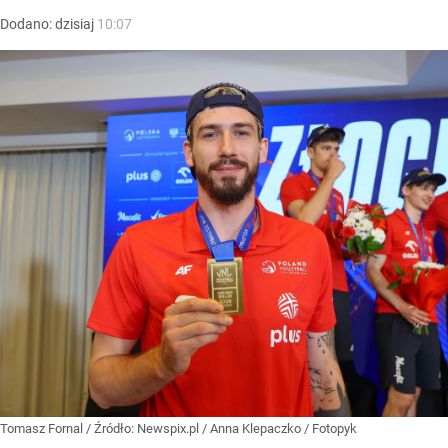
Dodano:
dzisiaj
10:07
Tomasz Fornal
/ Źródło:
Newspix.pl
/
Anna Klepaczko / Fotopyk