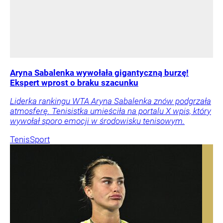
Aryna Sabalenka wywołała gigantyczną burzę!
Ekspert wprost o braku szacunku
Liderka rankingu WTA Aryna Sabalenka znów podgrzała
atmosferę. Tenisistka umieściła na portalu X wpis, który
wywołał sporo emocji w środowisku tenisowym.
Tenis
Sport