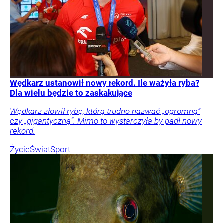
Wędkarz ustanowił nowy rekord. Ile ważyła ryba?
Dla wielu będzie to zaskakujące
Wędkarz złowił rybę, którą trudno nazwać „ogromną”
czy „gigantyczną”. Mimo to wystarczyła by padł nowy
rekord.
Życie
Świat
Sport