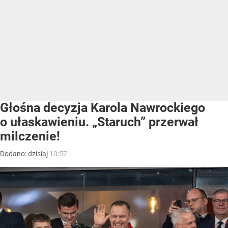
Głośna decyzja Karola Nawrockiego
o ułaskawieniu. „Staruch” przerwał
milczenie!
Dodano:
dzisiaj
10:57