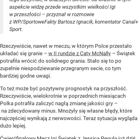
aspekcie widzę przede wszystkim wielkości Igi
w przeszłości – przyznał w rozmowie
z WP/SportoweFakty Bartosz Ignacik, komentator Canal+
Sport.
Rzeczywiście, nawet w meczu, w którym Polce przestało
układać się granie –
w II rundzie z Caty McNally
– Świątek
potrafiła wrócić do solidnego grania. Stało się to po
zupełnie niespodziewanie przegranym secie, co tym
bardziej godne uwagi.
To też może być pozytywny prognostyk na przyszłość.
Rzeczywiście, wielokrotnie w poprzednich miesiącach
Polka potrafiła zaliczyć nagłą zmianę jakości gry –
na zdecydowany minus. Mnożyły się własne błędy, które
najczęściej wynikają z nerwowości. Teraz sytuacja wygląda
dużo lepiej.
Ćwierćfinałowy Mecz Igi Świątek z Jessicą Pegulą już dziś