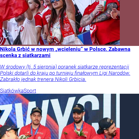
Nikola Grbić w nowym „wcieleniu” w Polsce. Zabawna
scenka z siatkarzami
W środowy (tj. 5 sierpnia) poranek siatkarze reprezentacji
Polski dotarli do kraju po turnieju finałowym Ligi Narodów.
Zabrakło jednak trenera Nikoli Grbicia.
Siatkówka
Sport