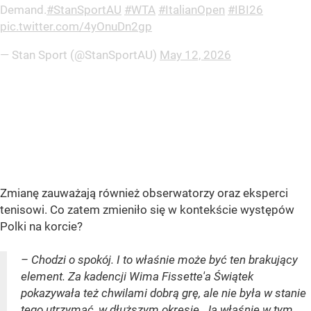
Demand.
#StanSportAU
#WTA
#ItalianOpen
#IBI26
pic.twitter.com/4yOnuDn2gp
— Stan Sport (@StanSportAU)
May 12, 2026
Zmianę zauważają również obserwatorzy oraz eksperci
tenisowi. Co zatem zmieniło się w kontekście występów
Polki na korcie?
– Chodzi o spokój. I to właśnie może być ten brakujący
element. Za kadencji Wima Fissette'a Świątek
pokazywała też chwilami dobrą grę, ale nie była w stanie
tego utrzymać, w dłuższym okresie. Ja właśnie w tym