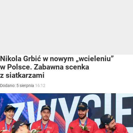
Nikola Grbić w nowym „wcieleniu”
w Polsce. Zabawna scenka
z siatkarzami
Dodano:
5
sierpnia
16:12