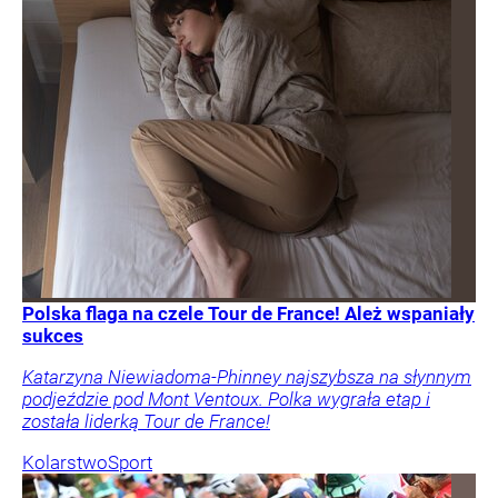
Polska flaga na czele Tour de France! Ależ wspaniały
sukces
Katarzyna Niewiadoma-Phinney najszybsza na słynnym
podjeździe pod Mont Ventoux. Polka wygrała etap i
została liderką Tour de France!
Kolarstwo
Sport