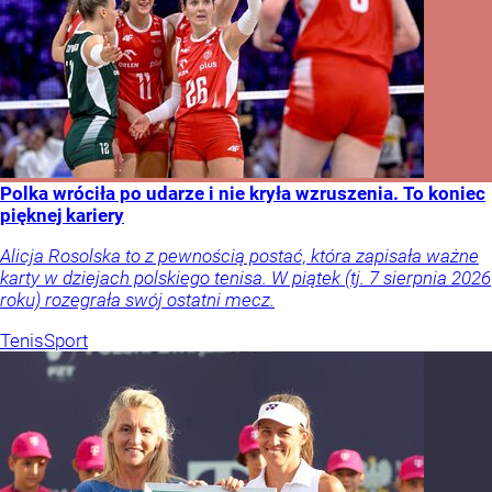
Polka wróciła po udarze i nie kryła wzruszenia. To koniec
pięknej kariery
Alicja Rosolska to z pewnością postać, która zapisała ważne
karty w dziejach polskiego tenisa. W piątek (tj. 7 sierpnia 2026
roku) rozegrała swój ostatni mecz.
Tenis
Sport