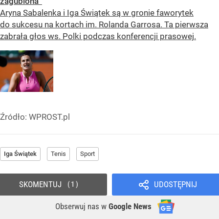
zagubiona”
Aryna Sabalenka i Iga Świątek są w gronie faworytek
do sukcesu na kortach im. Rolanda Garrosa. Ta pierwsza
zabrała głos ws. Polki podczas konferencji prasowej.
Źródło:
WPROST.pl
Iga Świątek
Tenis
Sport
SKOMENTUJ
UDOSTĘPNIJ
1
Obserwuj nas
w
Google News