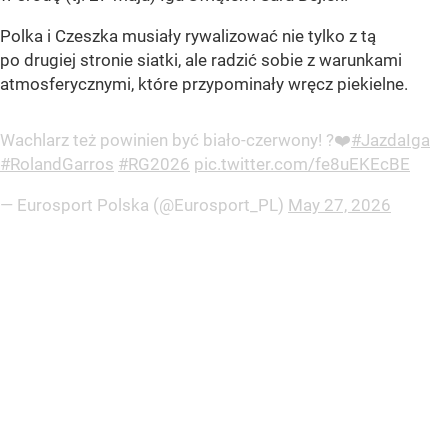
Polka i Czeszka musiały rywalizować nie tylko z tą
po drugiej stronie siatki, ale radzić sobie z warunkami
atmosferycznymi, które przypominały wręcz piekielne.
Wachlarz też powinien być biało-czerwony! ?❤️
#JazdaIga
#RolandGarros
#RG2026
pic.twitter.com/fe8uEKEcBE
— Eurosport Polska (@Eurosport_PL)
May 27, 2026