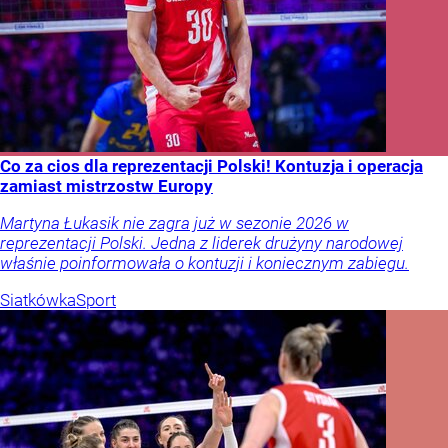
Co za cios dla reprezentacji Polski! Kontuzja i operacja
zamiast mistrzostw Europy
Martyna Łukasik nie zagra już w sezonie 2026 w
reprezentacji Polski. Jedna z liderek drużyny narodowej
właśnie poinformowała o kontuzji i koniecznym zabiegu.
Siatkówka
Sport