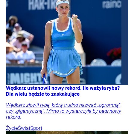
Wędkarz ustanowił nowy rekord. Ile ważyła ryba?
Dla wielu będzie to zaskakujące
Wędkarz złowił rybę, którą trudno nazwać „ogromną”
czy „gigantyczną”. Mimo to wystarczyła by padł nowy
rekord.
Życie
Świat
Sport