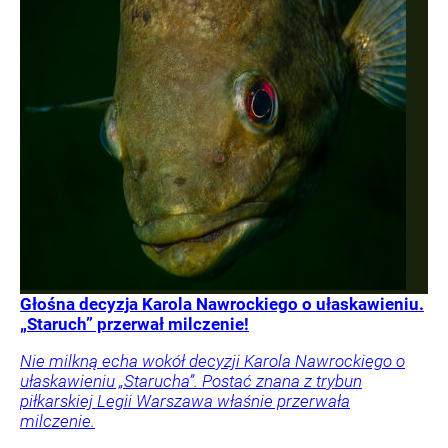
Głośna decyzja Karola Nawrockiego o ułaskawieniu.
„Staruch” przerwał milczenie!
Nie milkną echa wokół decyzji Karola Nawrockiego o
ułaskawieniu „Starucha”. Postać znana z trybun
piłkarskiej Legii Warszawa właśnie przerwała
milczenie.