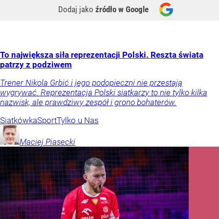
Dodaj jako
źródło w Google
To największa siła reprezentacji Polski. Reszta świata
patrzy z podziwem
Trener Nikola Grbić i jego podopieczni nie przestają
wygrywać. Reprezentacja Polski siatkarzy to nie tylko kilka
nazwisk, ale prawdziwy zespół i grono bohaterów.
Siatkówka
Sport
Tylko u Nas
Maciej
Piasecki