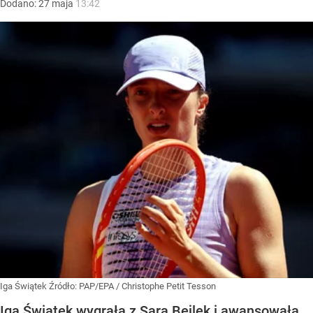
Dodano:
27
maja
13:42
Iga Świątek
Źródło:
PAP/EPA
/
Christophe Petit Tesson
Iga Świątek wygrała z Sarą Bejlek i awansowała