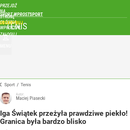
PRZEJDŹ
NA
SPORT WPROST
STRONĘ
GŁÓWNĄ
UBSKRYBUJ
TENIS
WPROST.PL
ZALOGUJ
MENU
Sport
/
Tenis
Autor:
Maciej Piasecki
Iga Świątek przeżyła prawdziwe piekło!
Granica była bardzo blisko