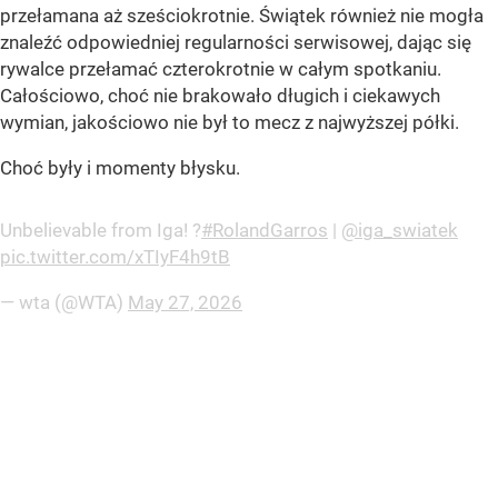
przełamana aż sześciokrotnie. Świątek również nie mogła
znaleźć odpowiedniej regularności serwisowej, dając się
rywalce przełamać czterokrotnie w całym spotkaniu.
Całościowo, choć nie brakowało długich i ciekawych
wymian, jakościowo nie był to mecz z najwyższej półki.
Choć były i momenty błysku.
Unbelievable from Iga! ?
#RolandGarros
|
@iga_swiatek
pic.twitter.com/xTIyF4h9tB
— wta (@WTA)
May 27, 2026