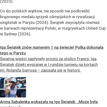
(2023).
Co do polskich wątków, nie sposób nie podkreślić
brązowego medalu igrzysk olimpijskich w rywalizacji
singlistek w Paryżu (2024). Świątek zwyciężyła również
w barwach reprezentacji Polski, w rozgrywkach United Cup
w Sydney (2026).
Iga Świątek znów numerem 1 na świecie! Polka dokonała
tego w Paryżu
Świetne wieści napłynęły prosto ze stolicy Francji. Iga
Świątek dzięki wygranej w I rundzie turnieju na kortach
im. Rolanda Garrosa – zapisała się w historii.
Aryna Sabalenka wskazała na Igę Świątek. „Może była