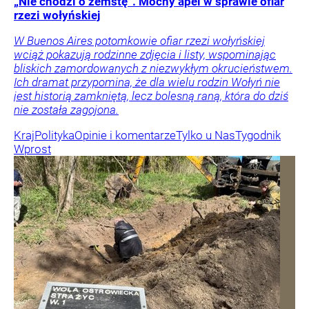
„Nie chodzi o zemstę”. Mocny apel w sprawie ofiar
rzezi wołyńskiej
W Buenos Aires potomkowie ofiar rzezi wołyńskiej
wciąż pokazują rodzinne zdjęcia i listy, wspominając
bliskich zamordowanych z niezwykłym okrucieństwem.
Ich dramat przypomina, że dla wielu rodzin Wołyń nie
jest historią zamkniętą, lecz bolesną raną, która do dziś
nie została zagojona.
Kraj
Polityka
Opinie i komentarze
Tylko u Nas
Tygodnik
Wprost