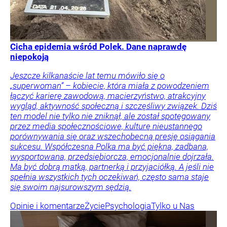
Cicha epidemia wśród Polek. Dane naprawdę
niepokoją
Jeszcze kilkanaście lat temu mówiło się o
„superwoman” – kobiecie, która miała z powodzeniem
łączyć karierę zawodową, macierzyństwo, atrakcyjny
wygląd, aktywność społeczną i szczęśliwy związek. Dziś
ten model nie tylko nie zniknął, ale został spotęgowany
przez media społecznościowe, kulturę nieustannego
porównywania się oraz wszechobecną presję osiągania
sukcesu. Współczesna Polka ma być piękna, zadbana,
wysportowana, przedsiębiorcza, emocjonalnie dojrzała.
Ma być dobrą matką, partnerką i przyjaciółką. A jeśli nie
spełnia wszystkich tych oczekiwań, często sama staje
się swoim najsurowszym sędzią.
Opinie i komentarze
Życie
Psychologia
Tylko u Nas