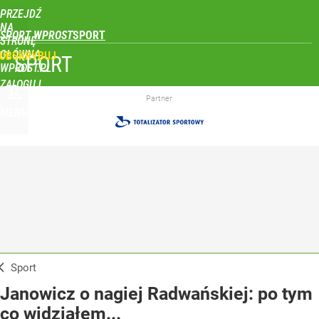
PRZEJDŹ
NA
SPORT WPROST
STRONĘ
GŁÓWNĄ
UBSKRYBUJ
SPORT
WPROST.PL
ZALOGUJ
Partner
MENU
Sport
Janowicz o nagiej Radwańskiej: po tym
co widziałem...