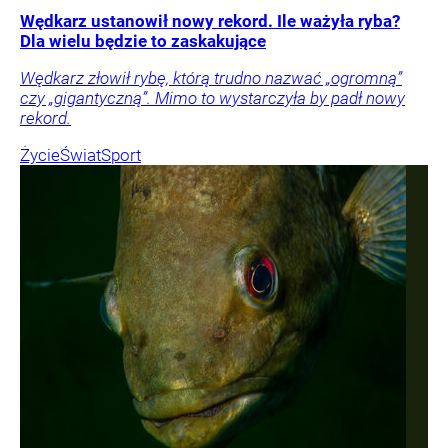
Wędkarz ustanowił nowy rekord. Ile ważyła ryba?
Dla wielu będzie to zaskakujące
Wędkarz złowił rybę, którą trudno nazwać „ogromną”
czy „gigantyczną”. Mimo to wystarczyła by padł nowy
rekord.
Życie
Świat
Sport