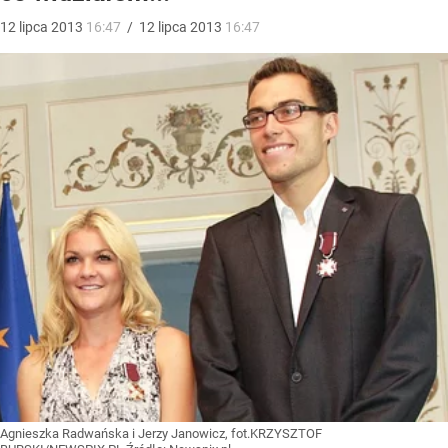
12
lipca
2013
16:47
/
12
lipca
2013
16:47
Agnieszka Radwańska i Jerzy Janowicz, fot.KRZYSZTOF