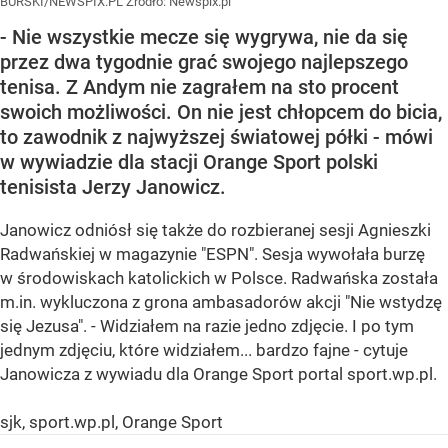
BURSKI/NEWSPIX.PL
Źródło:
Newspix.pl
- Nie wszystkie mecze się wygrywa, nie da się
przez dwa tygodnie grać swojego najlepszego
tenisa. Z Andym nie zagrałem na sto procent
swoich możliwości. On nie jest chłopcem do bicia,
to zawodnik z najwyższej światowej półki - mówi
w wywiadzie dla stacji Orange Sport polski
tenisista Jerzy Janowicz.
Janowicz odniósł się także do rozbieranej sesji Agnieszki
Radwańskiej w magazynie "ESPN". Sesja wywołała burzę
w środowiskach katolickich w Polsce. Radwańska została
m.in. wykluczona z grona ambasadorów akcji "Nie wstydzę
się Jezusa". - Widziałem na razie jedno zdjęcie. I po tym
jednym zdjęciu, które widziałem... bardzo fajne - cytuje
Janowicza z wywiadu dla Orange Sport portal sport.wp.pl.
sjk, sport.wp.pl, Orange Sport