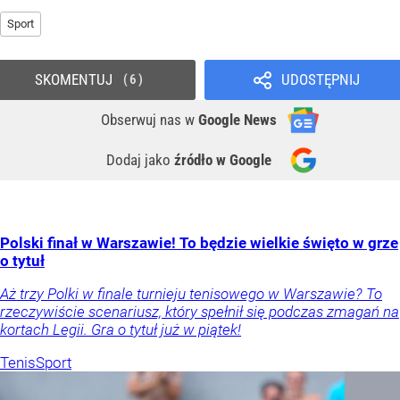
Sport
SKOMENTUJ
UDOSTĘPNIJ
6
Obserwuj nas
w
Google News
Dodaj jako
źródło w Google
Polski finał w Warszawie! To będzie wielkie święto w grze
o tytuł
Aż trzy Polki w finale turnieju tenisowego w Warszawie? To
rzeczywiście scenariusz, który spełnił się podczas zmagań na
kortach Legii. Gra o tytuł już w piątek!
Tenis
Sport