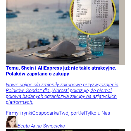
Temu, Shein i AliExpress już nie takie atrakcyjne.
Polaków zapytano o zakupy
Nowe unijne cła zmieniły zakupowe przyzwyczajenia
Polaków. Sondaż dla „Wprost” pokazuje, że niemal
połowa badanych ograniczyła zakupy na azjatyckich
platformach.
Firmy i rynki
Gospodarka
Twój portfel
Tylko u Nas
Beata Anna
Święcicka