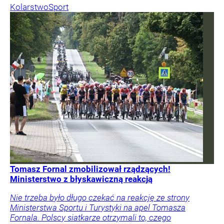
Kolarstwo
Sport
Tomasz Fornal zmobilizował rządzących!
Ministerstwo z błyskawiczną reakcją
Nie trzeba było długo czekać na reakcję ze strony
Ministerstwa Sportu i Turystyki na apel Tomasza
Fornala. Polscy siatkarze otrzymali to, czego