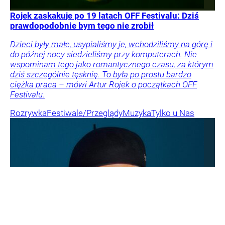
Rojek zaskakuje po 19 latach OFF Festivalu: Dziś
prawdopodobnie bym tego nie zrobił
Dzieci były małe, usypialiśmy je, wchodziliśmy na górę i
do późnej nocy siedzieliśmy przy komputerach. Nie
wspominam tego jako romantycznego czasu, za którym
dziś szczególnie tęsknię. To była po prostu bardzo
ciężka praca – mówi Artur Rojek o początkach OFF
Festivalu.
Rozrywka
Festiwale/Przeglądy
Muzyka
Tylko u Nas