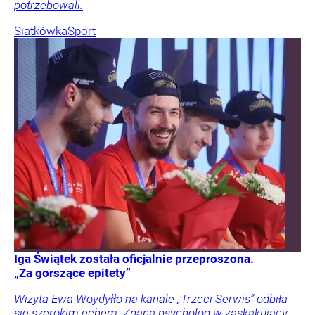
potrzebowali.
Siatkówka
Sport
Iga Świątek została oficjalnie przeproszona.
„Za gorszące epitety”
Wizyta Ewa Woydyłło na kanale „Trzeci Serwis” odbiła
się szerokim echem. Znana psycholog w zaskakujący