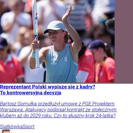
Reprezentant Polski wypisze się z kadry?
To kontrowersyjna decyzja
Bartosz Gomułka przedłużył umowę z PGE Projektem
Warszawa. Atakujący podpisał kontrakt ze stołecznym
klubem aż do 2029 roku. Czy to słuszny krok 24-latka?
Siatkówka
Sport