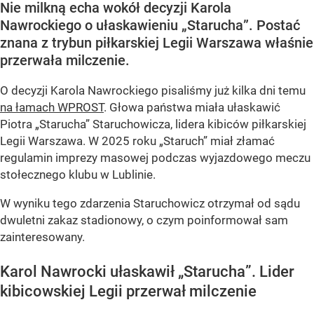
Nie milkną echa wokół decyzji Karola
Nawrockiego o ułaskawieniu „Starucha”. Postać
znana z trybun piłkarskiej Legii Warszawa właśnie
przerwała milczenie.
O decyzji Karola Nawrockiego pisaliśmy już kilka dni temu
na łamach WPROST
. Głowa państwa miała ułaskawić
Piotra „Starucha” Staruchowicza, lidera kibiców piłkarskiej
Legii Warszawa. W 2025 roku „Staruch” miał złamać
regulamin imprezy masowej podczas wyjazdowego meczu
stołecznego klubu w Lublinie.
W wyniku tego zdarzenia Staruchowicz otrzymał od sądu
dwuletni zakaz stadionowy, o czym poinformował sam
zainteresowany.
Karol Nawrocki ułaskawił „Starucha”. Lider
kibicowskiej Legii przerwał milczenie