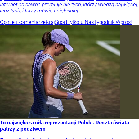
Internet od dawna premiuje nie tych, którzy wiedzą najwięcej,
lecz tych, którzy mówią najgłośniej.
Opinie i komentarze
Kraj
Sport
Tylko u Nas
Tygodnik Wprost
To największa siła reprezentacji Polski. Reszta świata
patrzy z podziwem