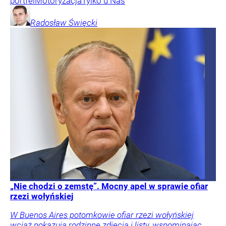
portfel
Motoryzacja
Tylko u Nas
Radosław
Święcki
„Nie chodzi o zemstę”. Mocny apel w sprawie ofiar
rzezi wołyńskiej
W Buenos Aires potomkowie ofiar rzezi wołyńskiej
wciąż pokazują rodzinne zdjęcia i listy, wspominając