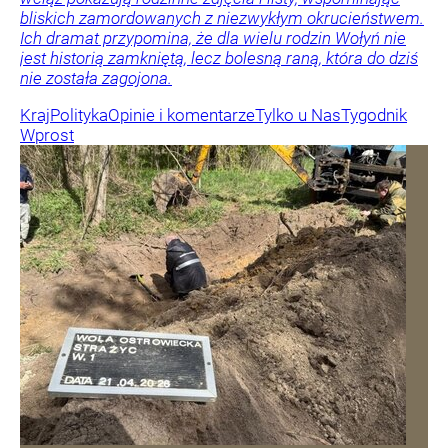
bliskich zamordowanych z niezwykłym okrucieństwem.
Ich dramat przypomina, że dla wielu rodzin Wołyń nie
jest historią zamkniętą, lecz bolesną raną, która do dziś
nie została zagojona.
Kraj
Polityka
Opinie i komentarze
Tylko u Nas
Tygodnik
Wprost