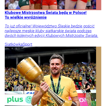
Klubowe Mistrzostwa Świata będą w Polsce!
To wielkie wyróżnienie
To już oficjalne! Województwo Śląskie będzie gościć
najlepsze męskie kluby siatkarskie świata podczas
dwóch kolejnych edycji Klubowych Mistrzostw Świata.
Siatkówka
Sport