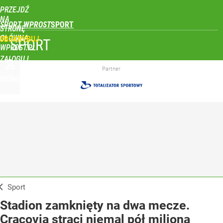
PRZEJDŹ
NA
SPORT WPROST
STRONĘ
GŁÓWNĄ
UBSKRYBUJ
SPORT
WPROST.PL
ZALOGUJ
Partner
MENU
Sport
Stadion zamknięty na dwa mecze.
Cracovia straci niemal pół miliona