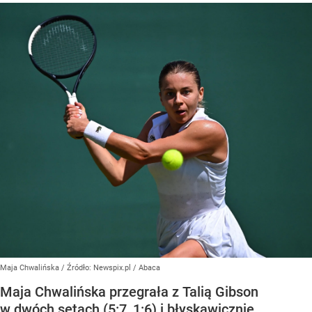
Maja Chwalińska
/ Źródło:
Newspix.pl
/
Abaca
Maja Chwalińska przegrała z Talią Gibson
w dwóch setach (5:7, 1:6) i błyskawicznie