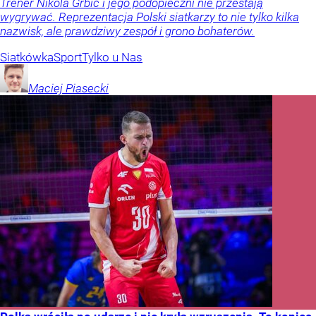
Trener Nikola Grbić i jego podopieczni nie przestają
wygrywać. Reprezentacja Polski siatkarzy to nie tylko kilka
nazwisk, ale prawdziwy zespół i grono bohaterów.
Siatkówka
Sport
Tylko u Nas
Maciej
Piasecki