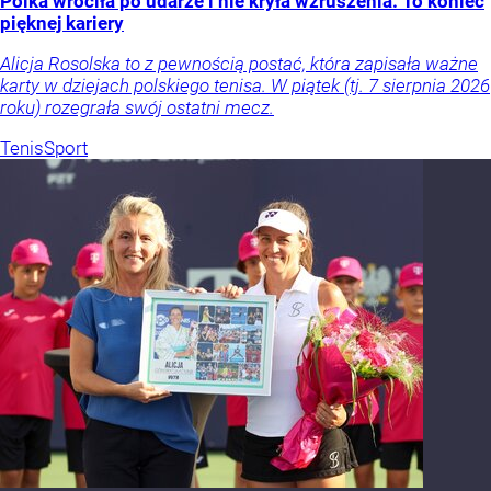
Polka wróciła po udarze i nie kryła wzruszenia. To koniec
pięknej kariery
Alicja Rosolska to z pewnością postać, która zapisała ważne
karty w dziejach polskiego tenisa. W piątek (tj. 7 sierpnia 2026
roku) rozegrała swój ostatni mecz.
Tenis
Sport