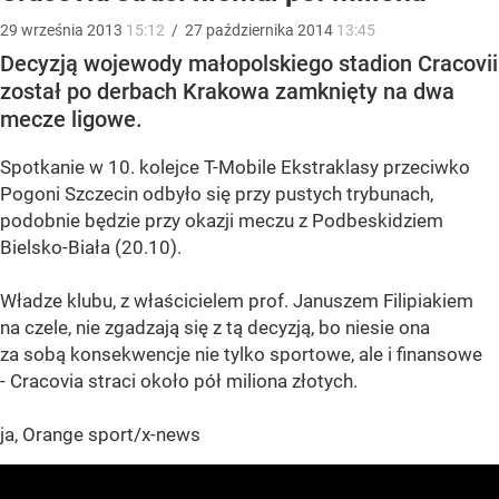
29
września
2013
15:12
/
27
października
2014
13:45
Decyzją wojewody małopolskiego stadion Cracovii
został po derbach Krakowa zamknięty na dwa
mecze ligowe.
Spotkanie w 10. kolejce T-Mobile Ekstraklasy przeciwko
Pogoni Szczecin odbyło się przy pustych trybunach,
podobnie będzie przy okazji meczu z Podbeskidziem
Bielsko-Biała (20.10).
Władze klubu, z właścicielem prof. Januszem Filipiakiem
na czele, nie zgadzają się z tą decyzją, bo niesie ona
za sobą konsekwencje nie tylko sportowe, ale i finansowe
- Cracovia straci około pół miliona złotych.
ja, Orange sport/x-news