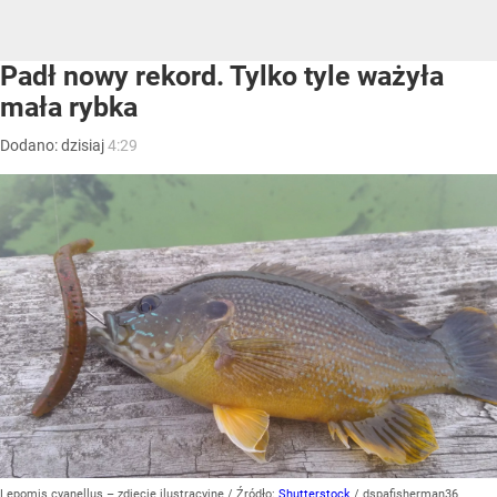
Padł nowy rekord. Tylko tyle ważyła
mała rybka
Dodano:
dzisiaj
4:29
Lepomis cyanellus – zdjęcie ilustracyjne
/ Źródło:
Shutterstock
/
dspafisherman36