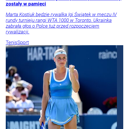
zostały w pamięci
Marta Kostiuk będzie rywalką Igi Świątek w meczu IV
rundy turnieju rangi WTA 1000 w Toronto. Ukrainka
zabrała głos o Polce tuż przed rozpoczęciem
rywalizacji.
Tenis
Sport