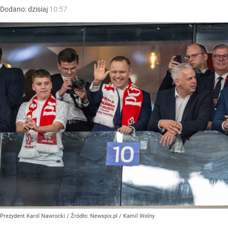
Dodano:
dzisiaj
10:57
Prezydent Karol Nawrocki
/ Źródło:
Newspix.pl
/
Kamil Wolny