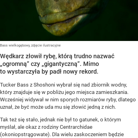
Bass wielkogębowy, zdjęcie ilustracyjne
Wędkarz złowił rybę, którą trudno nazwać
„ogromną” czy „gigantyczną”. Mimo
to wystarczyła by padł nowy rekord.
Tucker Bass z Shoshoni
wybrał się nad zbiornik wodny,
który znajduje się w pobliżu jego miejsca zamieszkania.
Wcześniej widywał w nim sporych rozmiarów ryby, dlatego
uznał, że być może uda mu się złowić jedną z nich.
Tak też się stało, jednak nie był to gatunek, o którym
myślał, ale okaz z rodziny Centrarchidae
(okoniopstrągowate). Dla wielu zaskoczeniem będzie