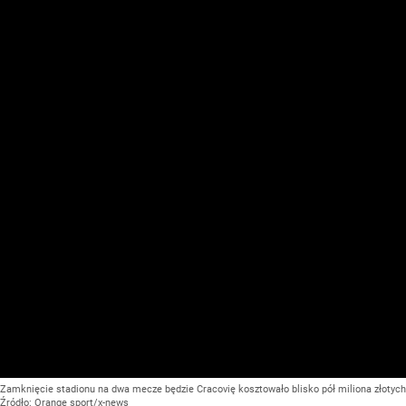
Zamknięcie stadionu na dwa mecze będzie Cracovię kosztowało blisko pół miliona złotych
Źródło:
Orange sport/x-news