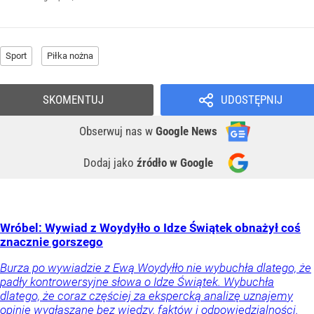
Sport
Piłka nożna
SKOMENTUJ
UDOSTĘPNIJ
Obserwuj nas
w
Google News
Dodaj jako
źródło w Google
Wróbel: Wywiad z Woydyłło o Idze Świątek obnażył coś
znacznie gorszego
Burza po wywiadzie z Ewą Woydyłło nie wybuchła dlatego, że
padły kontrowersyjne słowa o Idze Świątek. Wybuchła
dlatego, że coraz częściej za ekspercką analizę uznajemy
opinie wygłaszane bez wiedzy, faktów i odpowiedzialności.