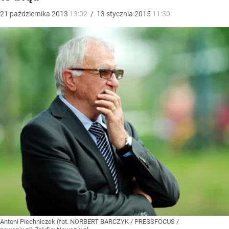
21
października
2013
13:02
/
13
stycznia
2015
11:30
Antoni Piechniczek (fot. NORBERT BARCZYK / PRESSFOCUS /