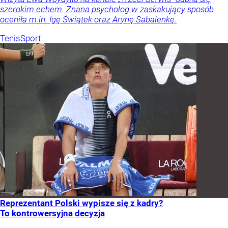
szerokim echem. Znana psycholog w zaskakujący sposób
oceniła m.in. Igę Świątek oraz Arynę Sabalenkę.
Tenis
Sport
Reprezentant Polski wypisze się z kadry?
To kontrowersyjna decyzja