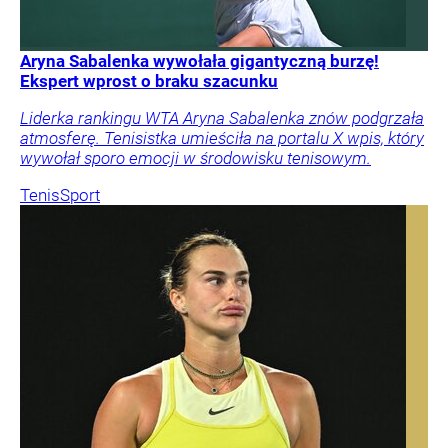
Aryna Sabalenka wywołała gigantyczną burzę!
Ekspert wprost o braku szacunku
Liderka rankingu WTA Aryna Sabalenka znów podgrzała
atmosferę. Tenisistka umieściła na portalu X wpis, który
wywołał sporo emocji w środowisku tenisowym.
Tenis
Sport