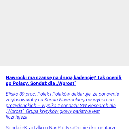
Nawrocki ma szansę na drugą kadencję? Tak ocenili
go Polacy. Sondaż dla „Wprost”
Blisko 39 proc. Polek i Polaków deklaruje, że ponownie
zagłosowałoby na Karola Nawrockiego w wyborach
prezydenckich – wynika z sondażu SW Research dla
„Wprost”. Grupa krytyków głowy państwa jest
liczniejsza.
Sondaże
Kraj
Tylko u Nas
Polityka
Opinie i komentarze