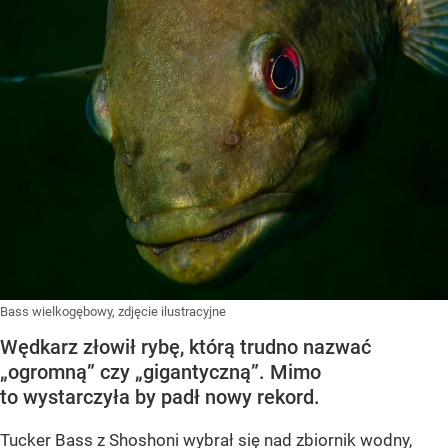
Bass wielkogębowy, zdjęcie ilustracyjne
Wędkarz złowił rybę, którą trudno nazwać
„ogromną” czy „gigantyczną”. Mimo
to wystarczyła by padł nowy rekord.
Tucker Bass z Shoshoni
wybrał się nad zbiornik wodny,