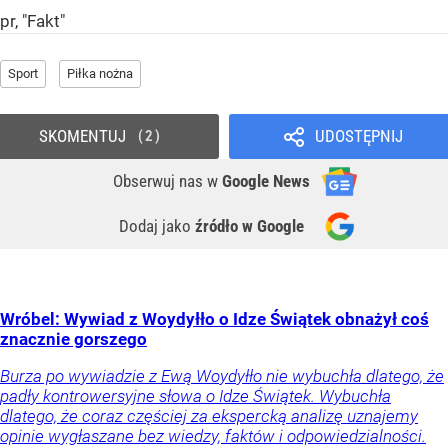
pr, "Fakt"
Sport
Piłka nożna
SKOMENTUJ
UDOSTĘPNIJ
2
Obserwuj nas
w
Google News
Dodaj jako
źródło w Google
Wróbel: Wywiad z Woydyłło o Idze Świątek obnażył coś
znacznie gorszego
Burza po wywiadzie z Ewą Woydyłło nie wybuchła dlatego, że
padły kontrowersyjne słowa o Idze Świątek. Wybuchła
dlatego, że coraz częściej za ekspercką analizę uznajemy
opinie wygłaszane bez wiedzy, faktów i odpowiedzialności.