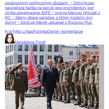
zwaśnionymi politycznymi obozami. – Dotychczas
największą hańbą na karcie jego prezydentury jest
chyba zawetowanie SAFE – ocenia Mariusz Witczak z
KO. – Mamy głowę państwa, z której możemy być
dumni – kontruje Marek Jakubiak z Rozwoju Plus.
Kraj
Tylko u Nas
Polityka
Opinie i komentarze
Magdalena
Frindt