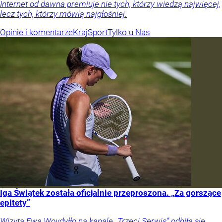
Internet od dawna premiuje nie tych, którzy wiedzą najwięcej,
lecz tych, którzy mówią najgłośniej.
Opinie i komentarze
Kraj
Sport
Tylko u Nas
Iga Świątek została oficjalnie przeproszona. „Za gorszące
epitety”
Wizyta Ewa Woydyłło na kanale „Trzeci Serwis” odbiła się