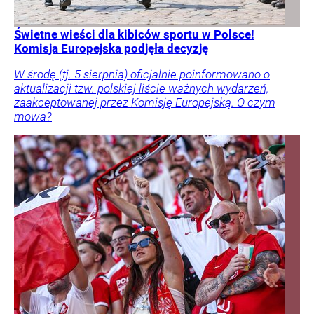
Świetne wieści dla kibiców sportu w Polsce!
Komisja Europejska podjęła decyzję
W środę (tj. 5 sierpnia) oficjalnie poinformowano o
aktualizacji tzw. polskiej liście ważnych wydarzeń,
zaakceptowanej przez Komisję Europejską. O czym
mowa?