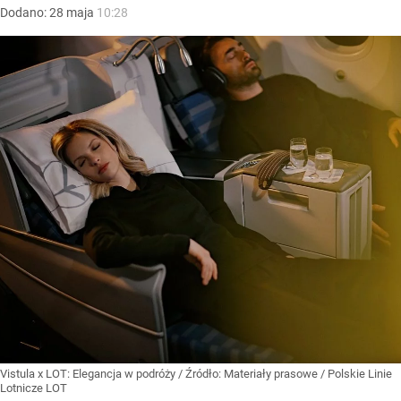
Dodano:
28
maja
10:28
Vistula x LOT: Elegancja w podróży
/ Źródło:
Materiały prasowe
/
Polskie Linie
Lotnicze LOT