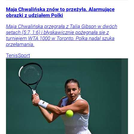
Maja Chwalińska znów to przeżyła. Alarmujące
obrazki z udziałem Polki
Maja Chwalińska przegrała z Talią Gibson w dwóch
setach (5:7, 1:6) i błyskawicznie pożegnała się z
turniejem WTA 1000 w Toronto. Polka nadal szuka
przełamania.
Tenis
Sport