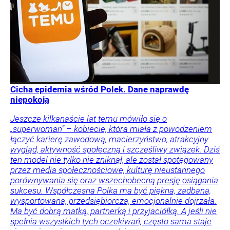
Cicha epidemia wśród Polek. Dane naprawdę
niepokoją
Jeszcze kilkanaście lat temu mówiło się o
„superwoman” – kobiecie, która miała z powodzeniem
łączyć karierę zawodową, macierzyństwo, atrakcyjny
wygląd, aktywność społeczną i szczęśliwy związek. Dziś
ten model nie tylko nie zniknął, ale został spotęgowany
przez media społecznościowe, kulturę nieustannego
porównywania się oraz wszechobecną presję osiągania
sukcesu. Współczesna Polka ma być piękna, zadbana,
wysportowana, przedsiębiorcza, emocjonalnie dojrzała.
Ma być dobrą matką, partnerką i przyjaciółką. A jeśli nie
spełnia wszystkich tych oczekiwań, często sama staje