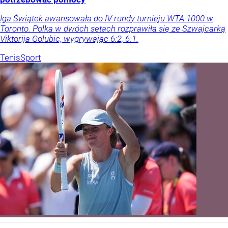
Iga Świątek awansowała do IV rundy turnieju WTA 1000 w
Toronto. Polka w dwóch setach rozprawiła się ze Szwajcarką
Viktorija Golubic, wygrywając 6:2, 6:1.
Tenis
Sport