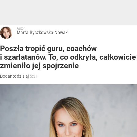
Autor:
Marta Byczkowska-Nowak
Poszła tropić guru, coachów
i szarlatanów. To, co odkryła, całkowicie
zmieniło jej spojrzenie
Dodano:
dzisiaj
5:31