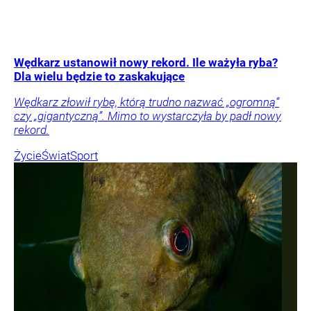
Wędkarz ustanowił nowy rekord. Ile ważyła ryba?
Dla wielu będzie to zaskakujące
Wędkarz złowił rybę, którą trudno nazwać „ogromną”
czy „gigantyczną”. Mimo to wystarczyła by padł nowy
rekord.
Życie
Świat
Sport