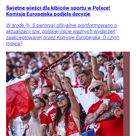
Świetne wieści dla kibiców sportu w Polsce!
Komisja Europejska podjęła decyzję
W środę (tj. 5 sierpnia) oficjalnie poinformowano o
aktualizacji tzw. polskiej liście ważnych wydarzeń,
zaakceptowanej przez Komisję Europejską. O czym
mowa?