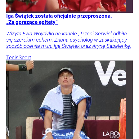
Iga Świątek została oficjalnie przeproszona.
„Za gorszące epitety”
Wizyta Ewa Woydyłło na kanale „Trzeci Serwis” odbiła
się szerokim echem. Znana psycholog w zaskakujący
sposób oceniła m.in. Igę Świątek oraz Arynę Sabalenkę.
Tenis
Sport