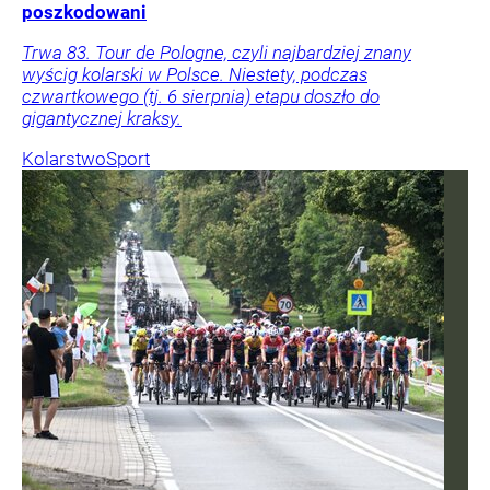
poszkodowani
Trwa 83. Tour de Pologne, czyli najbardziej znany
wyścig kolarski w Polsce. Niestety, podczas
czwartkowego (tj. 6 sierpnia) etapu doszło do
gigantycznej kraksy.
Kolarstwo
Sport