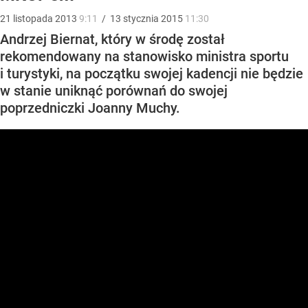
21
listopada
2013
9:11
/
13
stycznia
2015
11:30
Andrzej Biernat, który w środę został
rekomendowany na stanowisko ministra sportu
i turystyki, na początku swojej kadencji nie będzie
w stanie uniknąć porównań do swojej
poprzedniczki Joanny Muchy.