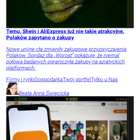
Temu, Shein i AliExpress już nie takie atrakcyjne.
Polaków zapytano o zakupy
Nowe unijne cła zmieniły zakupowe przyzwyczajenia
Polaków. Sondaż dla „Wprost” pokazuje, że niemal
połowa badanych ograniczyła zakupy na azjatyckich
platformach.
Firmy i rynki
Gospodarka
Twój portfel
Tylko u Nas
Beata Anna
Święcicka