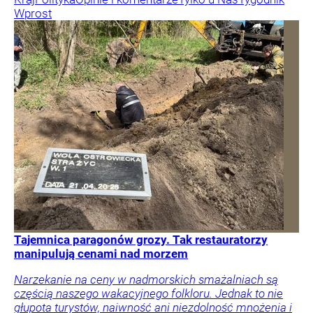
Wprost
Tajemnica paragonów grozy. Tak restauratorzy
manipulują cenami nad morzem
Narzekanie na ceny w nadmorskich smażalniach są
częścią naszego wakacyjnego folkloru. Jednak to nie
głupota turystów, naiwność ani niezdolność mnożenia i