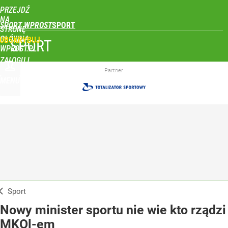
PRZEJDŹ
NA
SPORT WPROST
STRONĘ
GŁÓWNĄ
UBSKRYBUJ
SPORT
WPROST.PL
ZALOGUJ
Partner
MENU
Sport
Nowy minister sportu nie wie kto rządzi
MKOl-em