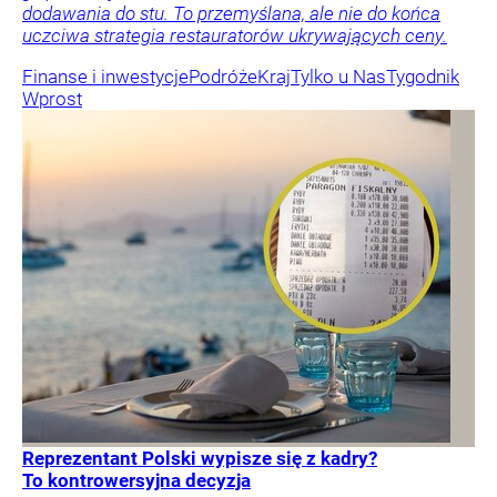
dodawania do stu. To przemyślana, ale nie do końca
uczciwa strategia restauratorów ukrywających ceny.
Finanse i inwestycje
Podróże
Kraj
Tylko u Nas
Tygodnik
Wprost
Reprezentant Polski wypisze się z kadry?
To kontrowersyjna decyzja