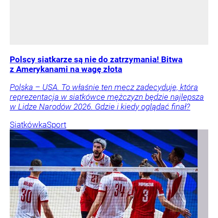
Polscy siatkarze są nie do zatrzymania! Bitwa
z Amerykanami na wagę złota
Polska – USA. To właśnie ten mecz zadecyduje, która
reprezentacja w siatkówce mężczyzn będzie najlepsza
w Lidze Narodów 2026. Gdzie i kiedy oglądać finał?
Siatkówka
Sport