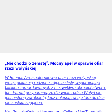
„Nie chodzi o zemstę”. Mocny apel w sprawie ofiar
rzezi wołyńskiej
W Buenos Aires potomkowie ofiar rzezi wołyńskiej
wciąż pokazują rodzinne zdjęcia i listy, wspominając
bliskich zamordowanych z niezwykłym okrucieństwem.
Ich dramat przypomina, że dla wielu rodzin Wołyń nie
jest historią zamkniętą, lecz bolesną raną, która do dziś
nie została zagojona.
Kraj
Polityka
Opinie i komentarze
Tylko u Nas
Tygodnik