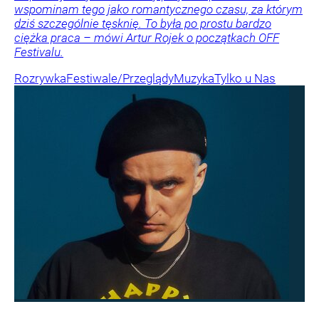
wspominam tego jako romantycznego czasu, za którym
dziś szczególnie tęsknię. To była po prostu bardzo
ciężka praca – mówi Artur Rojek o początkach OFF
Festivalu.
Rozrywka
Festiwale/Przeglądy
Muzyka
Tylko u Nas