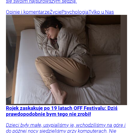
się swoim najsurowszym sędzią.
Opinie i komentarze
Życie
Psychologia
Tylko u Nas
Rojek zaskakuje po 19 latach OFF Festivalu: Dziś
prawdopodobnie bym tego nie zrobił
Dzieci były małe, usypialiśmy je, wchodziliśmy na górę i
do późnej nocy siedzieliśmy przy komputerach. Nie