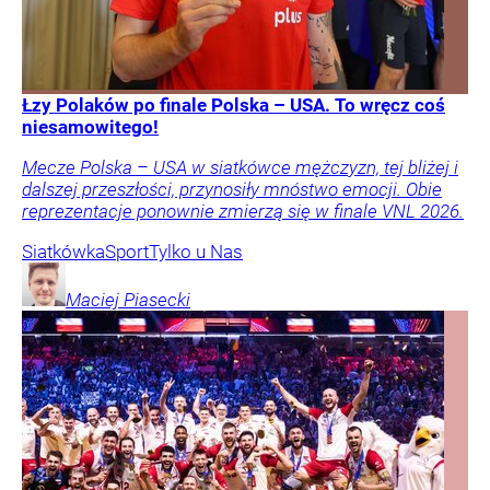
Łzy Polaków po finale Polska – USA. To wręcz coś
niesamowitego!
Mecze Polska – USA w siatkówce mężczyzn, tej bliżej i
dalszej przeszłości, przynosiły mnóstwo emocji. Obie
reprezentacje ponownie zmierzą się w finale VNL 2026.
Siatkówka
Sport
Tylko u Nas
Maciej
Piasecki