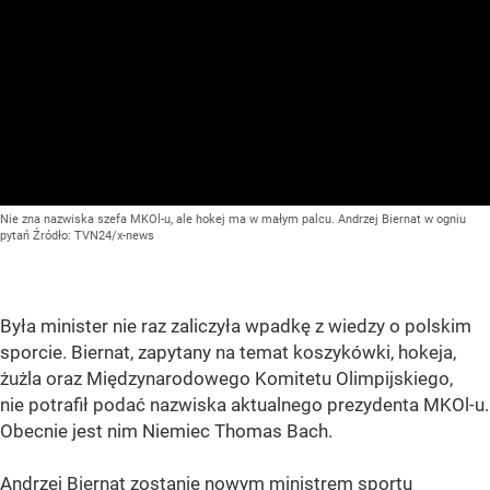
Nie zna nazwiska szefa MKOl-u, ale hokej ma w małym palcu. Andrzej Biernat w ogniu
pytań
Źródło:
TVN24/x-news
Była minister nie raz zaliczyła wpadkę z wiedzy o polskim
sporcie. Biernat, zapytany na temat koszykówki, hokeja,
żużla oraz Międzynarodowego Komitetu Olimpijskiego,
nie potrafił podać nazwiska aktualnego prezydenta MKOl-u.
Obecnie jest nim Niemiec Thomas Bach.
Andrzej Biernat zostanie nowym ministrem sportu