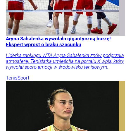
Aryna Sabalenka wywołała gigantyczną burzę!
Ekspert wprost o braku szacunku
Liderka rankingu WTA Aryna Sabalenka znów podgrzała
atmosferę. Tenisistka umieściła na portalu X wpis, który
wywołał sporo emocji w środowisku tenisowym.
Tenis
Sport