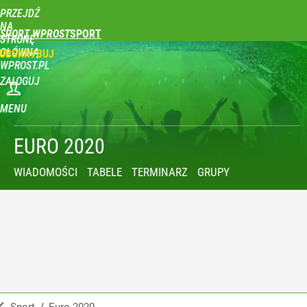
PRZEJDŹ
NA
SPORT WPROST
STRONĘ
GŁÓWNĄ
UBSKRYBUJ
WPROST.PL
ZALOGUJ
MENU
EURO 2020
WIADOMOŚCI
TABELE
TERMINARZ
GRUPY