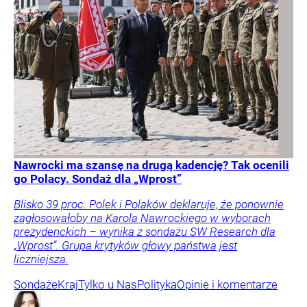
Nawrocki ma szansę na drugą kadencję? Tak ocenili
go Polacy. Sondaż dla „Wprost”
Blisko 39 proc. Polek i Polaków deklaruje, że ponownie
zagłosowałoby na Karola Nawrockiego w wyborach
prezydenckich – wynika z sondażu SW Research dla
„Wprost”. Grupa krytyków głowy państwa jest
liczniejsza.
Sondaże
Kraj
Tylko u Nas
Polityka
Opinie i komentarze