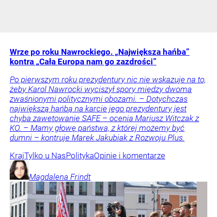
Wrze po roku Nawrockiego. „Największa hańba”
kontra „Cała Europa nam go zazdrości”
Po pierwszym roku prezydentury nic nie wskazuje na to,
żeby Karol Nawrocki wyciszył spory między dwoma
zwaśnionymi politycznymi obozami. – Dotychczas
największą hańbą na karcie jego prezydentury jest
chyba zawetowanie SAFE – ocenia Mariusz Witczak z
KO. – Mamy głowę państwa, z której możemy być
dumni – kontruje Marek Jakubiak z Rozwoju Plus.
Kraj
Tylko u Nas
Polityka
Opinie i komentarze
Magdalena
Frindt