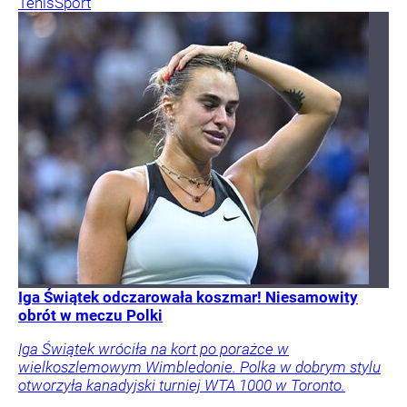
Tenis
Sport
Iga Świątek odczarowała koszmar! Niesamowity
obrót w meczu Polki
Iga Świątek wróciła na kort po porażce w
wielkoszlemowym Wimbledonie. Polka w dobrym stylu
otworzyła kanadyjski turniej WTA 1000 w Toronto.