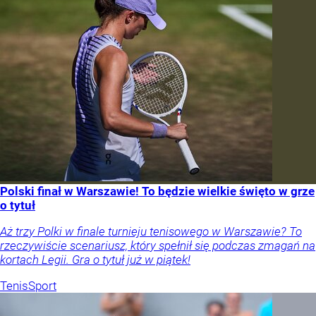
Polski finał w Warszawie! To będzie wielkie święto w grze
o tytuł
Aż trzy Polki w finale turnieju tenisowego w Warszawie? To
rzeczywiście scenariusz, który spełnił się podczas zmagań na
kortach Legii. Gra o tytuł już w piątek!
Tenis
Sport