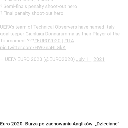
? Semi-finals penalty shoot-out hero
? Final penalty shoot-out hero
UEFA's team of Technical Observers have named Italy
goalkeeper Gianluigi Donnarumma as their Player of the
Tournament ???
#EURO2020
|
#ITA
pic.twitter.com/HWGnaHLGkK
— UEFA EURO 2020 (@EURO2020)
July 11, 2021
Euro 2020. Burza po zachowaniu Anglików. „Dziecinne”,