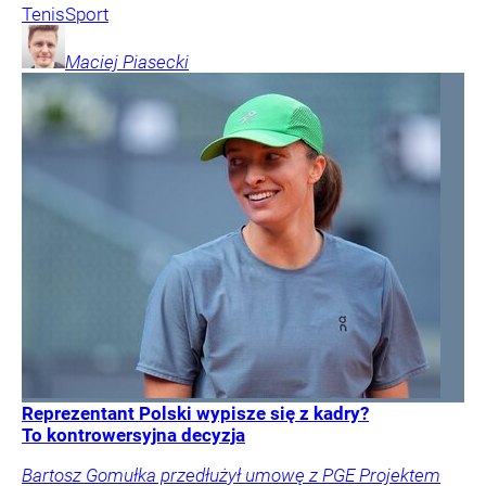
Tenis
Sport
Maciej
Piasecki
Reprezentant Polski wypisze się z kadry?
To kontrowersyjna decyzja
Bartosz Gomułka przedłużył umowę z PGE Projektem