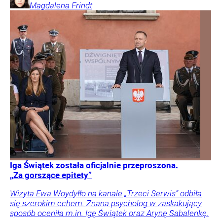
Magdalena
Frindt
Iga Świątek została oficjalnie przeproszona.
„Za gorszące epitety”
Wizyta Ewa Woydyłło na kanale „Trzeci Serwis” odbiła
się szerokim echem. Znana psycholog w zaskakujący
sposób oceniła m.in. Igę Świątek oraz Arynę Sabalenkę.