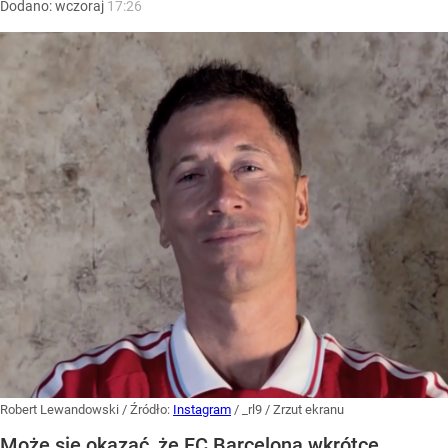
Dodano:
wczoraj
17:26
Robert Lewandowski
/ Źródło:
Instagram
/
_rl9 / Zrzut ekranu
Może się okazać, że FC Barcelona wkrótce