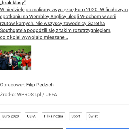
„brak klasy”
W niedzielę poznaliśmy zwycięzcę Euro 2020. W finałowym
spotkaniu na Wembley Anglicy ulegli Włochom w serii
rzutów karnych. Nie wszyscy zawodnicy Garetha
Southgate'a pogodzili się z takim rozstrzygnięciem,
co z kolei wywołało mieszane...
Opracował:
Filip Pędzich
Źródło:
WPROST.pl
/
UEFA
Euro 2020
UEFA
Piłka nożna
Sport
Świat