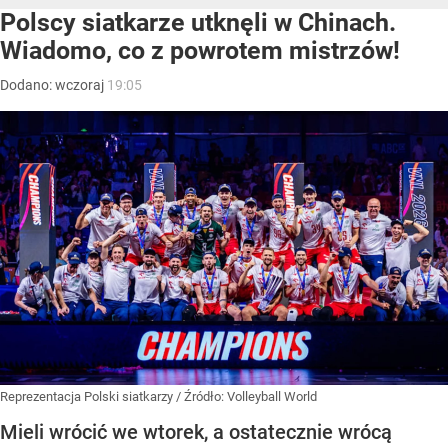
Polscy siatkarze utknęli w Chinach.
Wiadomo, co z powrotem mistrzów!
Dodano:
wczoraj
19:05
Reprezentacja Polski siatkarzy
/ Źródło:
Volleyball World
Mieli wrócić we wtorek, a ostatecznie wrócą