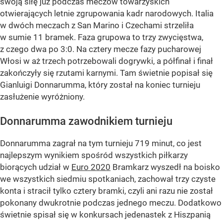
swoją siłę już podczas meczów towarzyskich
otwierających letnie zgrupowania kadr narodowych. Italia
w dwóch meczach z San Marino i Czechami strzeliła
w sumie 11 bramek. Faza grupowa to trzy zwycięstwa,
z czego dwa po 3:0. Na cztery mecze fazy pucharowej
Włosi w aż trzech potrzebowali dogrywki, a półfinał i finał
zakończyły się rzutami karnymi. Tam świetnie popisał się
Gianluigi Donnarumma, który został na koniec turnieju
zasłużenie wyróżniony.
Donnarumma zawodnikiem turnieju
Donnarumma zagrał na tym turnieju 719 minut, co jest
najlepszym wynikiem spośród wszystkich piłkarzy
biorących udział w
Euro 2020
Bramkarz wyszedł na boisko
we wszystkich siedmiu spotkaniach, zachował trzy czyste
konta i stracił tylko cztery bramki, czyli ani razu nie został
pokonany dwukrotnie podczas jednego meczu. Dodatkowo
świetnie spisał się w konkursach jedenastek z Hiszpanią