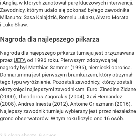
i Anglią, w których zanotował parę kluczowych interwencji.
Zawodnicy, którym udało się pokonać byłego zawodnika
Milanu to: Sasa Kalajdzić, Romelu Lukaku, Alvaro Morata
i Luke Shaw.
Nagroda dla najlepszego piłkarza
Nagroda dla najepszego piłkarza turnieju jest przyznawana
przez
UEFA
od 1996 roku. Pierwszym zdobywcą tej
nagrody był Matthias Sammer (1996), niemiecki obrońca.
Donnarumma jest pierwszym bramkarzem, który otrzymał
tego typu wyróżnienie. Pozostali zawodnicy, którzy zostali
okrzyknięci najlepszymi zawodnikami Euro: Zinedine Zidane
(2000), Theodoros Zagorakis (2004), Xavi Hernandez
(2008), Andres Iniesta (2012), Antoine Griezmann (2016).
Najlepszy zawodnik turnieju wybierany jest przez niezależne
grono obserwatorów. W tym roku liczyło ono 16 osób.
? 3 clean sheets, 9 saves