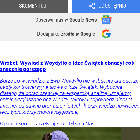
SKOMENTUJ
UDOSTĘPNIJ
Obserwuj nas
w
Google News
Dodaj jako
źródło w Google
Wróbel: Wywiad z Woydyłło o Idze Świątek obnażył coś
znacznie gorszego
Burza po wywiadzie z Ewą Woydyłło nie wybuchła dlatego, że
padły kontrowersyjne słowa o Idze Świątek. Wybuchła
dlatego, że coraz częściej za ekspercką analizę uznajemy
opinie wygłaszane bez wiedzy, faktów i odpowiedzialności.
Internet od dawna premiuje nie tych, którzy wiedzą najwięcej,
lecz tych, którzy mówią najgłośniej.
Opinie i komentarze
Kraj
Sport
Tylko u Nas