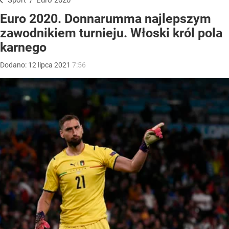
Sport
/
Euro 2020
Euro 2020. Donnarumma najlepszym
zawodnikiem turnieju. Włoski król pola
karnego
Dodano:
12
lipca
2021
7:56