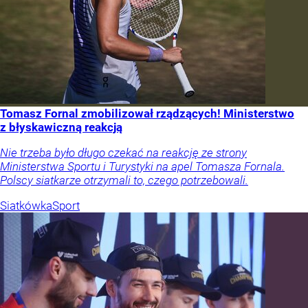
Tomasz Fornal zmobilizował rządzących! Ministerstwo
z błyskawiczną reakcją
Nie trzeba było długo czekać na reakcję ze strony
Ministerstwa Sportu i Turystyki na apel Tomasza Fornala.
Polscy siatkarze otrzymali to, czego potrzebowali.
Siatkówka
Sport