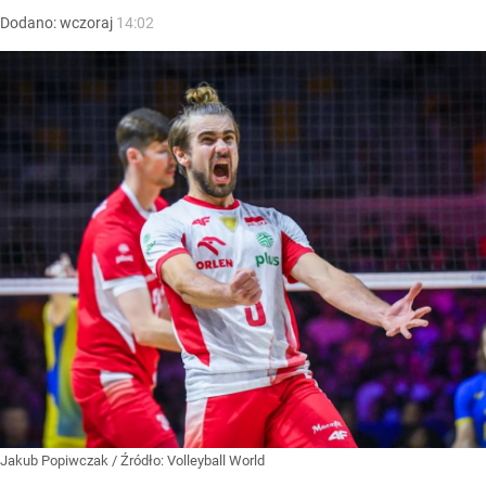
Dodano:
wczoraj
14:02
Jakub Popiwczak
/ Źródło:
Volleyball World