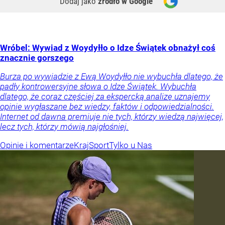
Dodaj jako
źródło w Google
Wróbel: Wywiad z Woydyłło o Idze Świątek obnażył coś
znacznie gorszego
Burza po wywiadzie z Ewą Woydyłło nie wybuchła dlatego, że
padły kontrowersyjne słowa o Idze Świątek. Wybuchła
dlatego, że coraz częściej za ekspercką analizę uznajemy
opinie wygłaszane bez wiedzy, faktów i odpowiedzialności.
Internet od dawna premiuje nie tych, którzy wiedzą najwięcej,
lecz tych, którzy mówią najgłośniej.
Opinie i komentarze
Kraj
Sport
Tylko u Nas