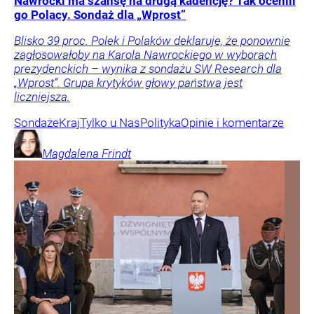
Nawrocki ma szansę na drugą kadencję? Tak ocenili
go Polacy. Sondaż dla „Wprost”
Blisko 39 proc. Polek i Polaków deklaruje, że ponownie
zagłosowałoby na Karola Nawrockiego w wyborach
prezydenckich – wynika z sondażu SW Research dla
„Wprost”. Grupa krytyków głowy państwa jest
liczniejsza.
Sondaże
Kraj
Tylko u Nas
Polityka
Opinie i komentarze
Magdalena
Frindt