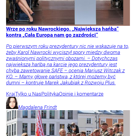
Wrze po roku Nawrockiego. „Największa hańba”
kontra „Cała Europa nam go zazdrości”
Po pierwszym roku prezydentury nic nie wskazuje na to,
żeby Karol Nawrocki wyciszył spory między dwoma
zwaśnionymi politycznymi obozami. – Dotychczas
największą hańbą na karcie jego prezydentury jest
chyba zawetowanie SAFE – ocenia Mariusz Witczak z
KO. – Mamy głowę państwa, z której możemy być
dumni – kontruje Marek Jakubiak z Rozwoju Plus.
Kraj
Tylko u Nas
Polityka
Opinie i komentarze
Magdalena
Frindt