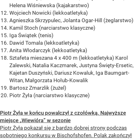
Helena Wiśniewska (kajakarstwo)
Wojciech Nowicki (lekkoatletyka)
Agnieszka Skrzypulec, Jolanta Ogar-Hill (żeglarstwo)
Kamil Stoch (narciarstwo klasyczne)
Iga Świątek (tenis)
Dawid Tomala (lekkoatletyka)
Anita Włodarczyk (lekkoatletyka)
Sztafeta mieszana 4 x 400 m (lekkoatletyka) Karol
Zalewski, Natalia Kaczmarek, Justyna Święty-Ersetic,
Kajetan Duszyński, Dariusz Kowaluk, Iga Baumgart-
Witan, Małgorzata Hołub-Kowalik
Bartosz Zmarzlik (żużel)
Piotr Żyła (narciarstwo klasyczne)
Piotr Żyła w końcu powalczył z czołówką. Najwyższe
miejsce „Wiewióra” w sezonie
Piotr Żyła pokazał się z bardzo dobrej strony podczas
sobotniego konkursu w Bischofshofen. Polak zakończył