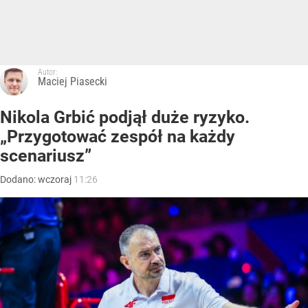
Autor:
Maciej Piasecki
Nikola Grbić podjął duże ryzyko.
„Przygotować zespół na każdy
scenariusz”
Dodano:
wczoraj
11:26