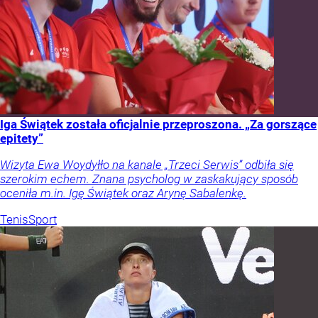
Iga Świątek została oficjalnie przeproszona. „Za gorszące
epitety”
Wizyta Ewa Woydyłło na kanale „Trzeci Serwis” odbiła się
szerokim echem. Znana psycholog w zaskakujący sposób
oceniła m.in. Igę Świątek oraz Arynę Sabalenkę.
Tenis
Sport