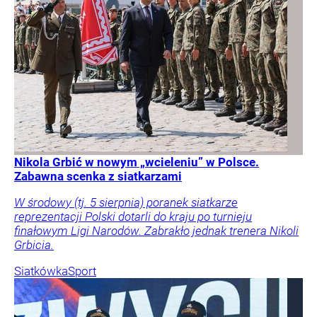
Nikola Grbić w nowym „wcieleniu” w Polsce.
Zabawna scenka z siatkarzami
W środowy (tj. 5 sierpnia) poranek siatkarze
reprezentacji Polski dotarli do kraju po turnieju
finałowym Ligi Narodów. Zabrakło jednak trenera Nikoli
Grbicia.
Siatkówka
Sport