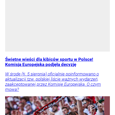
Świetne wieści dla kibiców sportu w Polsce!
Komisja Europejska podjęła decyzję
W środę (tj. 5 sierpnia) oficjalnie poinformowano o
aktualizacji tzw. polskiej liście ważnych wydarzeń,
zaakceptowanej przez Komisję Europejską. O czym
mowa?