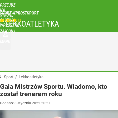
PRZEJDŹ
NA
SPORT WPROST
STRONĘ
GŁÓWNĄ
UBSKRYBUJ
LEKKOATLETYKA
WPROST.PL
ZALOGUJ
MENU
Sport
/
Lekkoatletyka
Gala Mistrzów Sportu. Wiadomo, kto
został trenerem roku
Dodano:
8
stycznia
2022
20:21