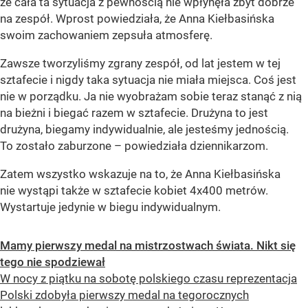
że cała ta sytuacja z pewnością nie wpłynęła zbyt dobrze
na zespół. Wprost powiedziała, że Anna Kiełbasińska
swoim zachowaniem zepsuła atmosferę.
Zawsze tworzyliśmy zgrany zespół, od lat jestem w tej
sztafecie i nigdy taka sytuacja nie miała miejsca. Coś jest
nie w porządku. Ja nie wyobrażam sobie teraz stanąć z nią
na bieżni i biegać razem w sztafecie. Drużyna to jest
drużyna, biegamy indywidualnie, ale jesteśmy jednością.
To zostało zaburzone – powiedziała dziennikarzom.
Zatem wszystko wskazuje na to, że Anna Kiełbasińska
nie wystąpi także w sztafecie kobiet 4x400 metrów.
Wystartuje jedynie w biegu indywidualnym.
Mamy pierwszy medal na mistrzostwach świata. Nikt się
tego nie spodziewał
W nocy z piątku na sobotę polskiego czasu reprezentacja
Polski zdobyła pierwszy medal na tegorocznych