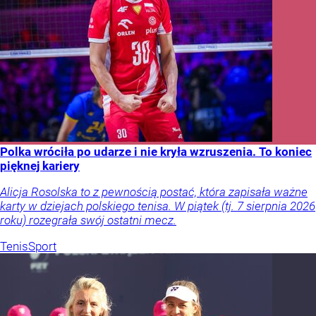
Polka wróciła po udarze i nie kryła wzruszenia. To koniec
pięknej kariery
Alicja Rosolska to z pewnością postać, która zapisała ważne
karty w dziejach polskiego tenisa. W piątek (tj. 7 sierpnia 2026
roku) rozegrała swój ostatni mecz.
Tenis
Sport