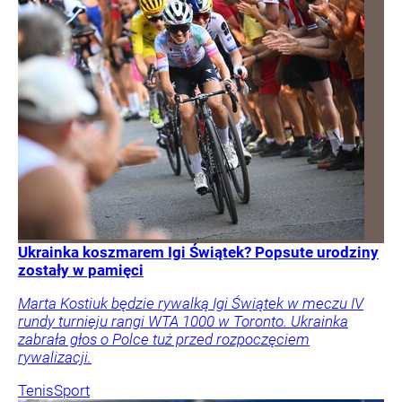
Ukrainka koszmarem Igi Świątek? Popsute urodziny
zostały w pamięci
Marta Kostiuk będzie rywalką Igi Świątek w meczu IV
rundy turnieju rangi WTA 1000 w Toronto. Ukrainka
zabrała głos o Polce tuż przed rozpoczęciem
rywalizacji.
Tenis
Sport