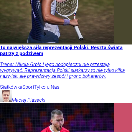
To największa siła reprezentacji Polski. Reszta świata
patrzy z podziwem
Trener Nikola Grbić i jego podopieczni nie przestają
wygrywać. Reprezentacja Polski siatkarzy to nie tylko kilka
nazwisk, ale prawdziwy zespół i grono bohaterów.
Siatkówka
Sport
Tylko u Nas
Maciej
Piasecki