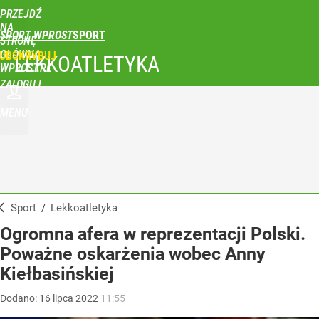
PRZEJDŹ
NA
SPORT WPROST
STRONĘ
GŁÓWNĄ
UBSKRYBUJ
LEKKOATLETYKA
WPROST.PL
ZALOGUJ
MENU
Sport
/
Lekkoatletyka
Ogromna afera w reprezentacji Polski.
Poważne oskarżenia wobec Anny
Kiełbasińskiej
Dodano:
16
lipca
2022
11:55