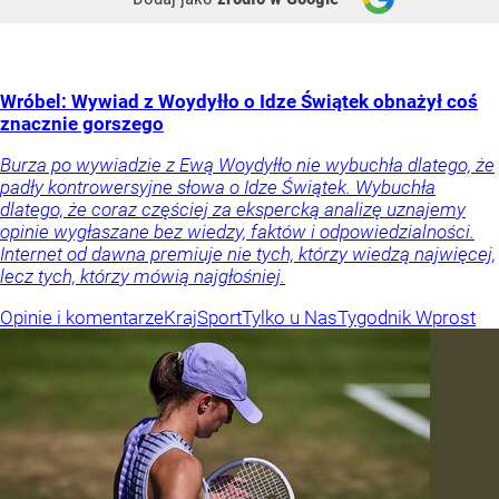
Wróbel: Wywiad z Woydyłło o Idze Świątek obnażył coś
znacznie gorszego
Burza po wywiadzie z Ewą Woydyłło nie wybuchła dlatego, że
padły kontrowersyjne słowa o Idze Świątek. Wybuchła
dlatego, że coraz częściej za ekspercką analizę uznajemy
opinie wygłaszane bez wiedzy, faktów i odpowiedzialności.
Internet od dawna premiuje nie tych, którzy wiedzą najwięcej,
lecz tych, którzy mówią najgłośniej.
Opinie i komentarze
Kraj
Sport
Tylko u Nas
Tygodnik Wprost