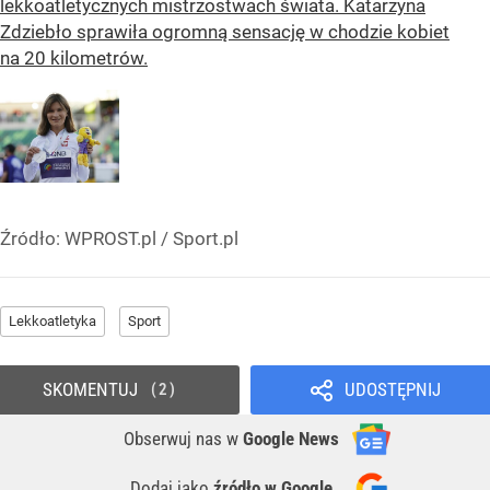
lekkoatletycznych mistrzostwach świata. Katarzyna
Zdziebło sprawiła ogromną sensację w chodzie kobiet
na 20 kilometrów.
Źródło:
WPROST.pl
/
Sport.pl
Lekkoatletyka
Sport
SKOMENTUJ
UDOSTĘPNIJ
2
Obserwuj nas
w
Google News
Dodaj jako
źródło w Google