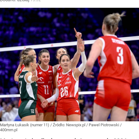
Martyna Łukasik (numer 11)
/ Źródło:
Newspix.pl
/
Pawel Piotrowski /
400mm.pl