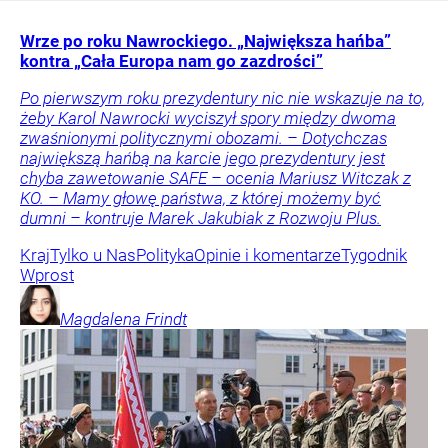
Wrze po roku Nawrockiego. „Największa hańba”
kontra „Cała Europa nam go zazdrości”
Po pierwszym roku prezydentury nic nie wskazuje na to,
żeby Karol Nawrocki wyciszył spory między dwoma
zwaśnionymi politycznymi obozami. – Dotychczas
największą hańbą na karcie jego prezydentury jest
chyba zawetowanie SAFE – ocenia Mariusz Witczak z
KO. – Mamy głowę państwa, z której możemy być
dumni – kontruje Marek Jakubiak z Rozwoju Plus.
Kraj
Tylko u Nas
Polityka
Opinie i komentarze
Tygodnik
Wprost
Magdalena
Frindt