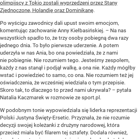
olimpijscy z Tokio zostali wyprzedzeni przez Stany
Zjednoczone, Holandię oraz Dominikanę
.
Po wyścigu zawodnicy dali upust swoim emocjom,
komentując zachowanie Anny Kiełbasińskiej. – Na nas
wszystkich spadło to, że trzy osoby pobiegną dwa razy
jednego dnia. To było pierwsze uderzenie. A potem
uderzyła w nas Ania, bo ona powiedziała, że z nami
nie pobiegnie. Nie rozumiem tego. Jesteśmy zespołem,
każdy z nas stanął i podjął walkę, a ona nie. Każdy mógłby
wstać i powiedzieć to samo, co ona. Nie rozumiem też jej
oświadczenia, że wcześniej wiedziała o tym przepisie.
Skoro tak, to dlaczego to przed nami ukrywała? – pytała
Natalia Kaczmarek w rozmowie ze sport.pl.
W podobnym tonie wypowiedziała się liderka reprezentacji
Polski Justyna Święty-Ersetic. Przyznała, że nie rozumie
decyzji swojej koleżanki z drużyny narodowej, która
przecież miała być filarem tej sztafety. Dodała również,