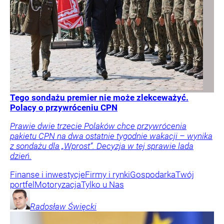
Tego sondażu premier nie może zlekceważyć.
Polacy o przywróceniu CPN
Prawie dwie trzecie Polaków chce przywrócenia
pakietu CPN na dwa ostatnie tygodnie wakacji – wynika
z sondażu dla „Wprost”. Decyzja w tej sprawie lada
dzień.
Finanse i inwestycje
Firmy i rynki
Gospodarka
Twój
portfel
Motoryzacja
Tylko u Nas
Radosław
Święcki