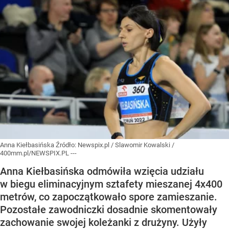
Anna Kiełbasińska
Źródło:
Newspix.pl
/
Slawomir Kowalski /
400mm.pl/NEWSPIX.PL ---
Anna Kiełbasińska odmówiła wzięcia udziału
w biegu eliminacyjnym sztafety mieszanej 4x400
metrów, co zapoczątkowało spore zamieszanie.
Pozostałe zawodniczki dosadnie skomentowały
zachowanie swojej koleżanki z drużyny. Użyły