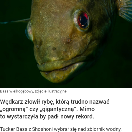
Bass wielkogębowy, zdjęcie ilustracyjne
Wędkarz złowił rybę, którą trudno nazwać
„ogromną” czy „gigantyczną”. Mimo
to wystarczyła by padł nowy rekord.
Tucker Bass z Shoshoni
wybrał się nad zbiornik wodny,