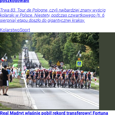
poszkodowani
Trwa 83. Tour de Pologne, czyli najbardziej znany wyścig
kolarski w Polsce. Niestety, podczas czwartkowego (tj. 6
sierpnia) etapu doszło do gigantycznej kraksy.
Kolarstwo
Sport
Real Madryt właśnie pobił rekord transferowy! Fortuna