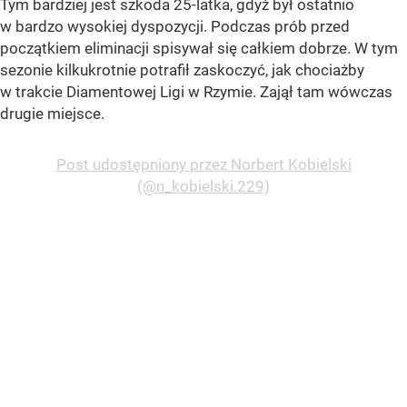
Tym bardziej jest szkoda 25-latka, gdyż był ostatnio
w bardzo wysokiej dyspozycji. Podczas prób przed
początkiem eliminacji spisywał się całkiem dobrze. W tym
sezonie kilkukrotnie potrafił zaskoczyć, jak chociażby
w trakcie Diamentowej Ligi w Rzymie. Zajął tam wówczas
drugie miejsce.
Post udostępniony przez Norbert Kobielski
(@n_kobielski.229)