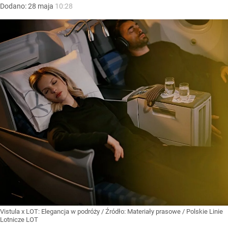
Dodano:
28
maja
10:28
Vistula x LOT: Elegancja w podróży
/ Źródło:
Materiały prasowe
/
Polskie Linie
Lotnicze LOT