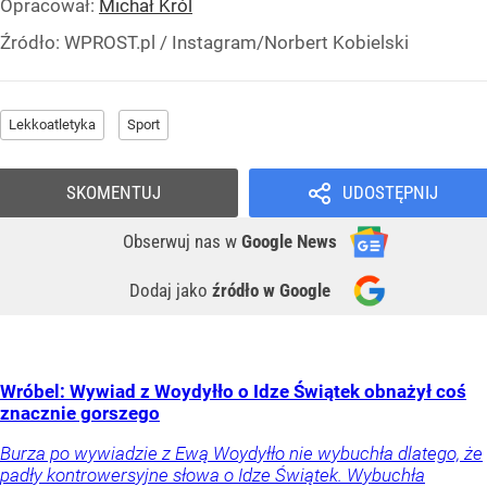
Opracował:
Michał Król
Źródło:
WPROST.pl
/
Instagram/Norbert Kobielski
Lekkoatletyka
Sport
SKOMENTUJ
UDOSTĘPNIJ
Obserwuj nas
w
Google News
Dodaj jako
źródło w Google
Wróbel: Wywiad z Woydyłło o Idze Świątek obnażył coś
znacznie gorszego
Burza po wywiadzie z Ewą Woydyłło nie wybuchła dlatego, że
padły kontrowersyjne słowa o Idze Świątek. Wybuchła