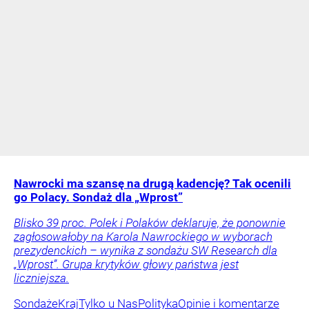
Nawrocki ma szansę na drugą kadencję? Tak ocenili
go Polacy. Sondaż dla „Wprost”
Blisko 39 proc. Polek i Polaków deklaruje, że ponownie
zagłosowałoby na Karola Nawrockiego w wyborach
prezydenckich – wynika z sondażu SW Research dla
„Wprost”. Grupa krytyków głowy państwa jest
liczniejsza.
Sondaże
Kraj
Tylko u Nas
Polityka
Opinie i komentarze