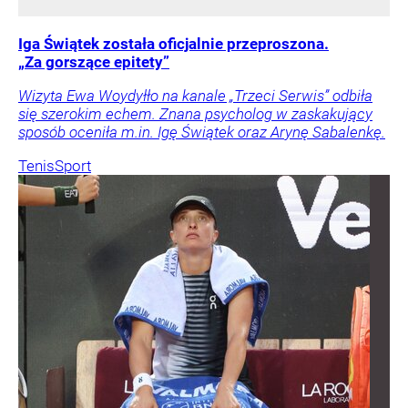
Iga Świątek została oficjalnie przeproszona.
„Za gorszące epitety”
Wizyta Ewa Woydyłło na kanale „Trzeci Serwis” odbiła
się szerokim echem. Znana psycholog w zaskakujący
sposób oceniła m.in. Igę Świątek oraz Arynę Sabalenkę.
Tenis
Sport