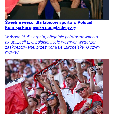
Świetne wieści dla kibiców sportu w Polsce!
Komisja Europejska podjęła decyzję
W środę (tj. 5 sierpnia) oficjalnie poinformowano o
aktualizacji tzw. polskiej liście ważnych wydarzeń,
zaakceptowanej przez Komisję Europejską. O czym
mowa?