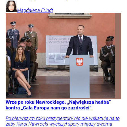
Magdalena
Frindt
Wrze po roku Nawrockiego. „Największa hańba”
kontra „Cała Europa nam go zazdrości”
Po pierwszym roku prezydentury nic nie wskazuje na to,
żeby Karol Nawrocki wyciszył spory między dwoma