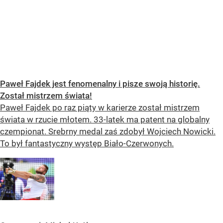
Paweł Fajdek jest fenomenalny i pisze swoją historię.
Został mistrzem świata!
Paweł Fajdek po raz piąty w karierze został mistrzem
świata w rzucie młotem. 33-latek ma patent na globalny
czempionat. Srebrny medal zaś zdobył Wojciech Nowicki.
To był fantastyczny występ Biało-Czerwonych.