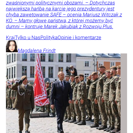
zwaśnionymi politycznymi obozami. – Dotychczas
największą hańbą na karcie jego prezydentury jest
chyba zawetowanie SAFE – ocenia Mariusz Witczak z
KO. – Mamy głowę państwa, z której możemy być
dumni – kontruje Marek Jakubiak z Rozwoju Plus.
Kraj
Tylko u Nas
Polityka
Opinie i komentarze
Magdalena
Frindt