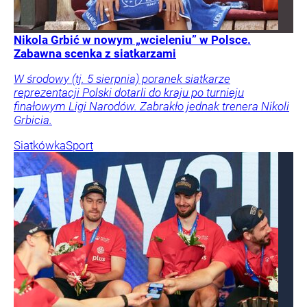
Nikola Grbić w nowym „wcieleniu” w Polsce.
Zabawna scenka z siatkarzami
W środowy (tj. 5 sierpnia) poranek siatkarze
reprezentacji Polski dotarli do kraju po turnieju
finałowym Ligi Narodów. Zabrakło jednak trenera Nikoli
Grbicia.
Siatkówka
Sport