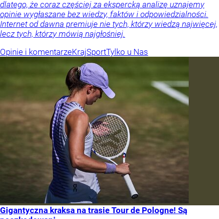
dlatego, że coraz częściej za ekspercką analizę uznajemy
opinie wygłaszane bez wiedzy, faktów i odpowiedzialności.
Internet od dawna premiuje nie tych, którzy wiedzą najwięcej,
lecz tych, którzy mówią najgłośniej.
Opinie i komentarze
Kraj
Sport
Tylko u Nas
Gigantyczna kraksa na trasie Tour de Pologne! Są