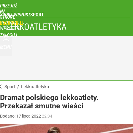
PRZEJDŹ
NA
SPORT WPROST
STRONĘ
GŁÓWNĄ
UBSKRYBUJ
LEKKOATLETYKA
WPROST.PL
ZALOGUJ
MENU
Sport
/
Lekkoatletyka
Dramat polskiego lekkoatlety.
Przekazał smutne wieści
Dodano:
17
lipca
2022
22:34