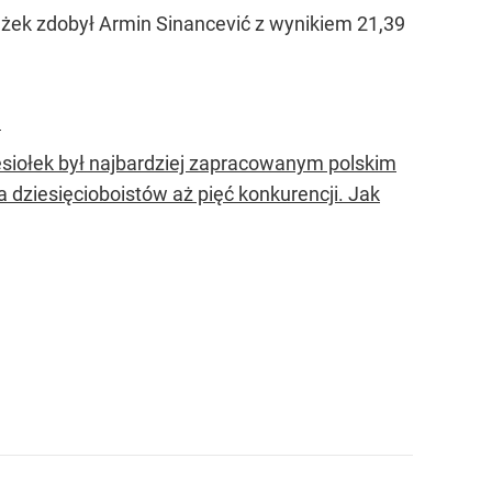
krążek zdobył Armin Sinancević z wynikiem 21,39
.
siołek był najbardziej zapracowanym polskim
dziesięcioboistów aż pięć konkurencji. Jak