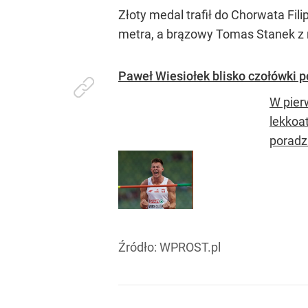
Złoty medal trafił do Chorwata Fil
metra, a brązowy Tomas Stanek z 
Paweł Wiesiołek blisko czołówki po 
W pier
lekkoa
poradzi
Źródło:
WPROST.pl