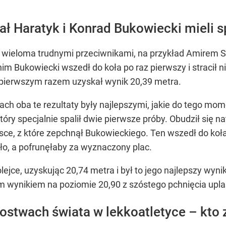
 Haratyk i Konrad Bukowiecki mieli s
z wieloma trudnymi przeciwnikami, na przykład Amirem Si
im Bukowiecki wszedł do koła po raz pierwszy i stracił n
a pierwszym razem uzyskał wynik 20,39 metra.
iach oba te rezultaty były najlepszymi, jakie do tego mom
tóry specjalnie spalił dwie pierwsze próby. Obudził się 
sce, z które zepchnął Bukowieckiego. Ten wszedł do koła
o, a pofrunęłaby za wyznaczony plac.
olejce, uzyskując 20,74 metra i był to jego najlepszy wyn
ym wynikiem na poziomie 20,90 z szóstego pchnięcia upla
zostwach świata w lekkoatletyce – kto