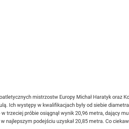
koatletycznych mistrzostw Europy Michał Haratyk oraz K
kulą. Ich występy w kwalifikacjach były od siebie diametr
 trzeciej próbie osiągnął wynik 20,96 metra, dający mu 
– w najlepszym podejściu uzyskał 20,85 metra. Co ciekaw