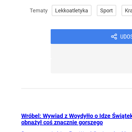
Lekkoatletyka
Sport
Kra
UDO
Wróbel: Wywiad z Woydyłło o Idze Świąte
obnażył coś znacznie gorszego