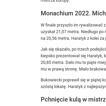
mistrza Europy.
Monachium 2022. Michał
W finale przyszło im rywalizować 
uzyskał 21,07 metra. Niedługo po n
na 20,56 metra. Haratyk z kolei z
Jak się okazało, po trzech podejśc
kiepsko prezentował się Haratyk, k
20,85 metra. Dało mu to piąte miej
mu w prawą stronę. Mało brakował
Bukowiecki poprawił się w piątej k
szóstą lokatę. Haratyk z najlepsz
Pchnięcie kulą w mistr