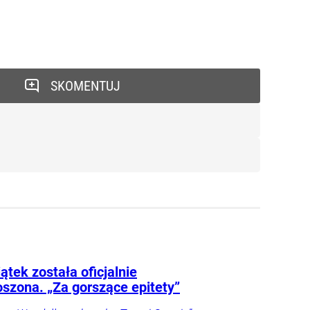
SKOMENTUJ
ątek została oficjalnie
oszona. „Za gorszące epitety”