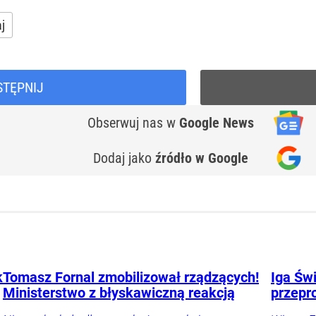
j
STĘPNIJ
Obserwuj nas
w
Google News
Dodaj jako
źródło w Google
k
Tomasz Fornal zmobilizował rządzących!
Iga Świ
Ministerstwo z błyskawiczną reakcją
przepr