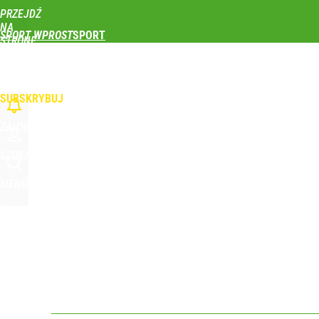
PRZEJDŹ
Udostępnij
0
Skomentuj
NA
SPORT WPROST
STRONĘ
GŁÓWNĄ
PIŁKA NOŻNA
SIATKÓWKA
TENIS
LEKKOATLETYKA
SKOKI NARCIAR
Tomasz Fornal zmobilizował rządzących! Minister
WPROST.PL
SUBSKRYBUJ
dodaj
ZALOGUJ
Farmacja: wzrost pod presją. co czeka branżę do 
SZUKAJ
MENU
dodaj
Wróbel: Wywiad z Woydyłło o Idze Świątek obnaży
dodaj