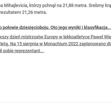
ipa Mihajlevicia, którzy pchnął na 21,88 metra. Srebrny 
rezultatem 21,26 metra.
połowie dziesięcioboju. Oto jego wyniki i klasyfikacja..
wszy dzień mistrzostw Europy w lekkoatletyce Paweł Wie
tletą. Na 15 sierpnia w Monachium 2022 zaplanowano dla 
ł sobie reprezentant...