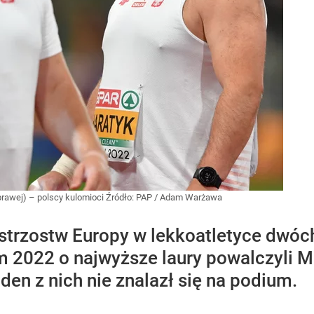
 prawej) – polscy kulomioci
Źródło:
PAP
/
Adam Warżawa
strzostw Europy w lekkoatletyce dwóc
2022 o najwyższe laury powalczyli Mi
den z nich nie znalazł się na podium.