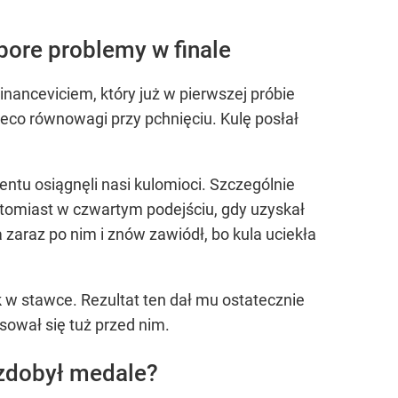
pore problemy w finale
nanceviciem, który już w pierwszej próbie
ieco równowagi przy pchnięciu. Kulę posłał
entu osiągnęli nasi kulomioci. Szczególnie
natomiast w czwartym podejściu, gdy uzyskał
 zaraz po nim i znów zawiódł, bo kula uciekła
ik w stawce. Rezultat ten dał mu ostatecznie
sował się tuż przed nim.
 zdobył medale?