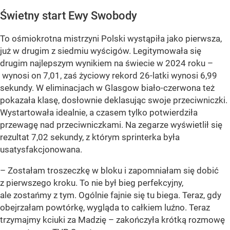
Świetny start Ewy Swobody
To ośmiokrotna mistrzyni Polski wystąpiła jako pierwsza,
już w drugim z siedmiu wyścigów. Legitymowała się
drugim najlepszym wynikiem na świecie w 2024 roku –
wynosi on 7,01, zaś życiowy rekord 26-latki wynosi 6,99
sekundy. W eliminacjach w Glasgow biało-czerwona też
pokazała klasę, dosłownie deklasując swoje przeciwniczki.
Wystartowała idealnie, a czasem tylko potwierdziła
przewagę nad przeciwniczkami. Na zegarze wyświetlił się
rezultat 7,02 sekundy, z którym sprinterka była
usatysfakcjonowana.
– Zostałam troszeczkę w bloku i zapomniałam się dobić
z pierwszego kroku. To nie był bieg perfekcyjny,
ale zostańmy z tym. Ogólnie fajnie się tu biega. Teraz, gdy
obejrzałam powtórkę, wygląda to całkiem luźno. Teraz
trzymajmy kciuki za Madzię – zakończyła krótką rozmowę