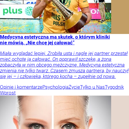
Medycyna estetyczna ma skutek, o którym kliniki
nie mówią. „Nie chcę jej całować”
Miała wyglądać lepiej. Zrobiła usta i nagle jej partner przestał
mieć ochotę ją całować. On poprawił szczękę, a żona
zobaczyła w nim obcego mężczyznę. Medycyna estetyczna
zmienia nie tylko twarz. Czasem zmusza partnera, by nauczył
się jej – i człowieka, którego kocha – zupełnie od nowa.
Opinie i komentarze
Psychologia
Życie
Tylko u Nas
Tygodnik
Wprost