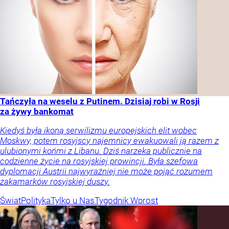
Tańczyła na weselu z Putinem. Dzisiaj robi w Rosji
za żywy bankomat
Kiedyś była ikoną serwilizmu europejskich elit wobec
Moskwy, potem rosyjscy najemnicy ewakuowali ją razem z
ulubionymi końmi z Libanu. Dziś narzeka publicznie na
codzienne życie na rosyjskiej prowincji. Była szefowa
dyplomacji Austrii najwyraźniej nie może pojąć rozumem
zakamarków rosyjskiej duszy.
Świat
Polityka
Tylko u Nas
Tygodnik Wprost