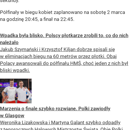
sekundy.
Półfinały w biegu kobiet zaplanowano na sobotę 2 marca
na godzinę 20:45, a finał na 22:45.
Wpadka była blisko. Polscy płotkarze zrobili to, co do nich
należało
Jakub Szymański i Krzysztof Kiljan dobrze spisali się
w eliminacjach biegu na 60 metrów przez płotki. Obaj
Polacy awansowali do półfinału HMŚ, choć jeden z nich był
bliski wpadki.
Marzenia o finale szybko rozwiane. Polki zawiodły
w Glasgow
Weronika Lizakowska i Martyna Galant szybko odpadły
z tegorocznych Halowych Mistrzostw Świata. Obie Polki