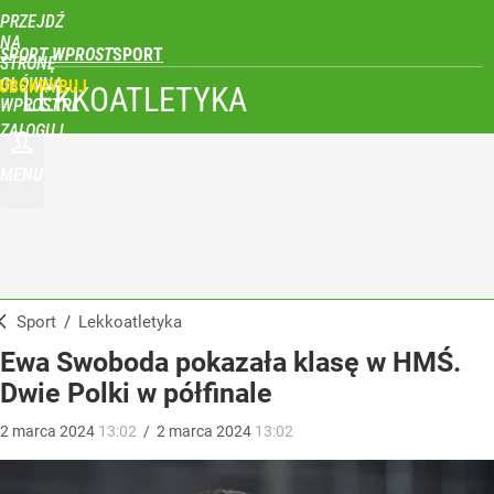
PRZEJDŹ
NA
SPORT WPROST
STRONĘ
GŁÓWNĄ
UBSKRYBUJ
LEKKOATLETYKA
WPROST.PL
ZALOGUJ
MENU
Sport
/
Lekkoatletyka
Ewa Swoboda pokazała klasę w HMŚ.
Dwie Polki w półfinale
2
marca
2024
13:02
/
2
marca
2024
13:02