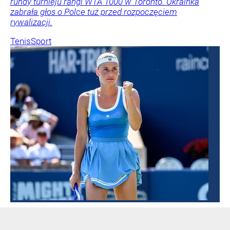
rundy turnieju rangi WTA 1000 w Toronto. Ukrainka
zabrała głos o Polce tuż przed rozpoczęciem
rywalizacji.
Tenis
Sport