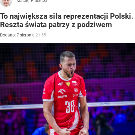
Maciej Piasecki
To największa siła reprezentacji Polski.
Reszta świata patrzy z podziwem
Dodano:
7
sierpnia
21:55