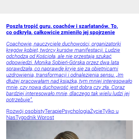
Poszła tropić guru, coachów i szarlatanów. To,
co odkryła, całkowicie zmieniło jej spojrzenie
Coachowie, nauczyciele duchowości, organizatorki
kręgów kobiet, twórcy kursów manifestacji. Ludzie
odchodzą od Kościoła, ale nie przestają szukać
odpowiedzi. Monika Sobień-Górska przez dwa lata
sprawdzała, co naprawdę kryje się za obietnicami
uzdrowienia, transformacji i odnalezienia sensu. „Im
dłużej pracowałam nad książką, tym mniej interesowało
mnie, czy nowa duchowość jest dobra czy zła. Coraz
bardziej interesowało mnie, dlaczego tak wielu ludzi jej
potrzebuje”.
Rozwój osobisty
Terapie
Psychologia
Życie
Tylko u
Nas
Tygodnik Wprost