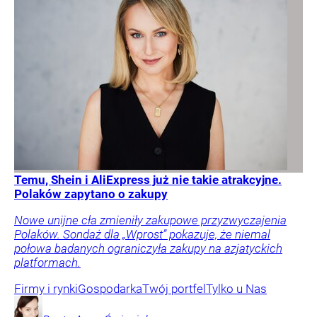
Temu, Shein i AliExpress już nie takie atrakcyjne.
Polaków zapytano o zakupy
Nowe unijne cła zmieniły zakupowe przyzwyczajenia
Polaków. Sondaż dla „Wprost” pokazuje, że niemal
połowa badanych ograniczyła zakupy na azjatyckich
platformach.
Firmy i rynki
Gospodarka
Twój portfel
Tylko u Nas