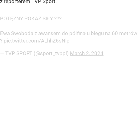
z reporterem TVP Sport.
POTĘŻNY POKAZ SIŁY ???
Ewa Swoboda z awansem do półfinału biegu na 60 metrów
?
pic.twitter.com/ALhhZ6sNlp
— TVP SPORT (@sport_tvppl)
March 2, 2024