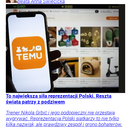
Beata Anna
Święcicka
To największa siła reprezentacji Polski. Reszta
świata patrzy z podziwem
Trener Nikola Grbić i jego podopieczni nie przestają
wygrywać. Reprezentacja Polski siatkarzy to nie tylko
kilka nazwisk, ale prawdziwy zespół i grono bohaterów.