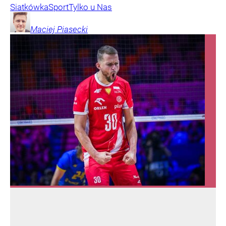
Siatkówka
Sport
Tylko u Nas
Maciej
Piasecki