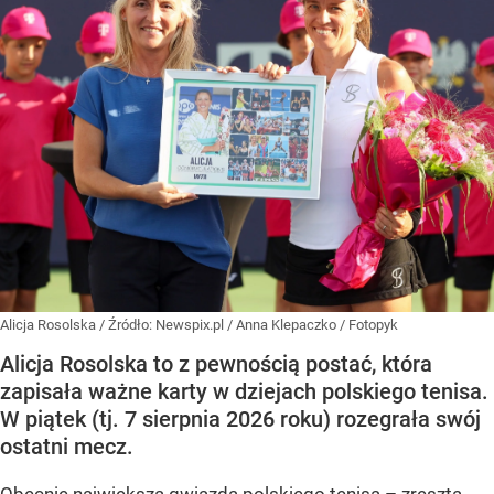
Alicja Rosolska
/ Źródło:
Newspix.pl
/
Anna Klepaczko / Fotopyk
Alicja Rosolska to z pewnością postać, która
zapisała ważne karty w dziejach polskiego tenisa.
W piątek (tj. 7 sierpnia 2026 roku) rozegrała swój
ostatni mecz.
Obecnie największą gwiazdą polskiego tenisa – zresztą