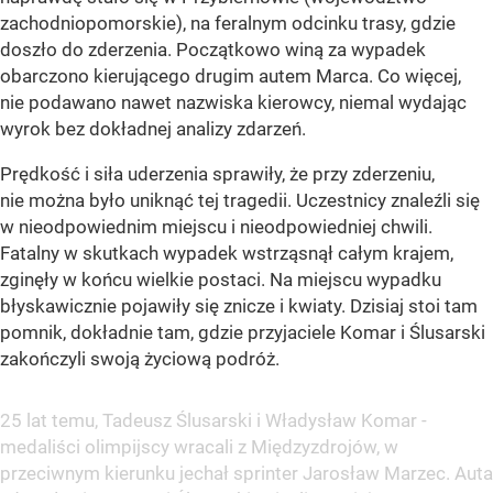
zachodniopomorskie), na feralnym odcinku trasy, gdzie
doszło do zderzenia. Początkowo winą za wypadek
obarczono kierującego drugim autem Marca. Co więcej,
nie podawano nawet nazwiska kierowcy, niemal wydając
wyrok bez dokładnej analizy zdarzeń.
Prędkość i siła uderzenia sprawiły, że przy zderzeniu,
nie można było uniknąć tej tragedii. Uczestnicy znaleźli się
w nieodpowiednim miejscu i nieodpowiedniej chwili.
Fatalny w skutkach wypadek wstrząsnął całym krajem,
zginęły w końcu wielkie postaci. Na miejscu wypadku
błyskawicznie pojawiły się znicze i kwiaty. Dzisiaj stoi tam
pomnik, dokładnie tam, gdzie przyjaciele Komar i Ślusarski
zakończyli swoją życiową podróż.
25 lat temu, Tadeusz Ślusarski i Władysław Komar -
medaliści olimpijscy wracali z Międzyzdrojów, w
przeciwnym kierunku jechał sprinter Jarosław Marzec. Auta