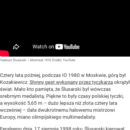
Tadeusz Ślusarski – Montreal 1976
Źródło:
YouTube
Cztery lata później, podczas IO 1980 w Moskwie, górą był
Kozakiewicz.
Słynny gest wykonany przez tyczkarza
okrążył
świat. Mało kto pamięta, że Ślusarski był wówczas
srebrnym medalistą. Piękne to były czasy polskiej tyczki,
a wysokość 5,65 m – dużo lepsza niż złota cztery lata
wcześniej – dała dwukrotnemu halowemu mistrzowi
Europy, miano olimpijskiego multimedalisty.
Feralnego dnia, 17 sierpnia 1998 roku, Ślusarski kierował