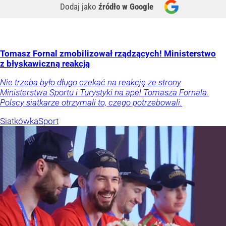
Dodaj jako
źródło w Google
Tomasz Fornal zmobilizował rządzących! Ministerstwo
z błyskawiczną reakcją
Nie trzeba było długo czekać na reakcję ze strony
Ministerstwa Sportu i Turystyki na apel Tomasza Fornala.
Polscy siatkarze otrzymali to, czego potrzebowali.
Siatkówka
Sport