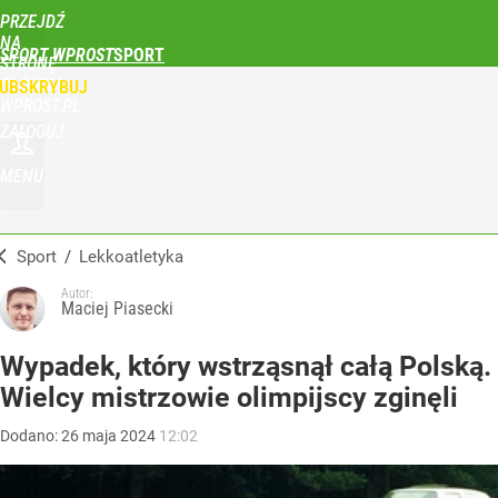
PRZEJDŹ
NA
SPORT WPROST
STRONĘ
GŁÓWNĄ
UBSKRYBUJ
WPROST.PL
ZALOGUJ
MENU
Sport
/
Lekkoatletyka
Autor:
Maciej Piasecki
Wypadek, który wstrząsnął całą Polską.
Wielcy mistrzowie olimpijscy zginęli
Dodano:
26
maja
2024
12:02