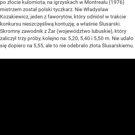
po złocie kulomiota, na igrzyskach w Montrealu (1976)
mistrzem został polski tyczkarz. Nie Władysław
Kozakiewicz, jeden z faworytów, który odniósł w trakcie
konkursu nieszczęśliwą kontuzję, a właśnie Ślusarski.
Skromny zawodnik z Żar (województwo lubuskie), który
zaliczył trzy próby, kolejno na: 5,20, 5,40 i 5,50 m. Nie udało
się dopiero na 5,55, ale to nie odebrało złota Ślusarskiemu.