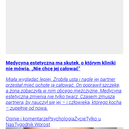
Medycyna estetyczna ma skutek, o którym kliniki
nie mówią. „Nie chcę jej całować”
Miała wyglądać lepiej. Zrobiła usta i nagle jej partner
przestał mieć ochotę ją całować. On poprawił szczękę,
a żona zobaczyła w nim obcego mężczyznę. Medycyna
estetyczna zmienia nie tylko twarz. Czasem zmusza
partnera, by nauczył się jej – i człowieka, którego kocha
– zupełnie od nowa.
Opinie i komentarze
Psychologia
Życie
Tylko u
Nas
Tygodnik Wprost