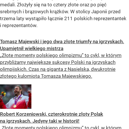
medali. Złożyły się na to cztery złote oraz po pięć
srebrnych i brązowych krążków. W stolicy Japonii przed
trzema laty wystąpiło łącznie 211 polskich reprezentantek
i reprezentantów.
Tomasz Majewski i jego dwa złote triumfy na igrzyskach.
Upamiętnił wielkiego mistrza
„Złote momenty polskiego olimpizmu” to cykl, w którym
przybliżamy największe sukcesy Polski na igrzyskach
olimpijskich. Czas na giganta z Nasielska, dwukrotnie
złotego kulomiota Tomasza Majewskiego.
Robert Korzeniowski, czterokrotnie złoty Polak
na igrzyskach. Jedyny taki w historii!
„Złote momenty polskiego olimpizmu” to cykl, w którym