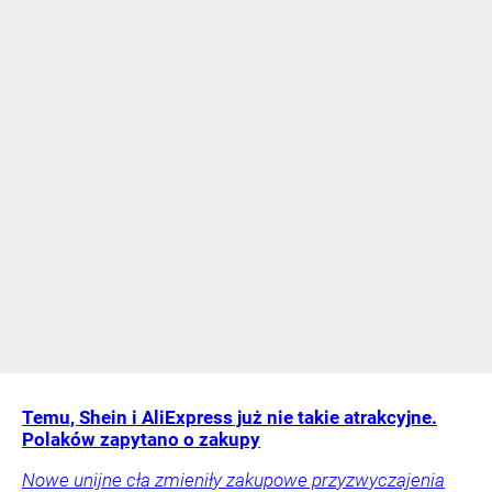
Temu, Shein i AliExpress już nie takie atrakcyjne.
Polaków zapytano o zakupy
Nowe unijne cła zmieniły zakupowe przyzwyczajenia