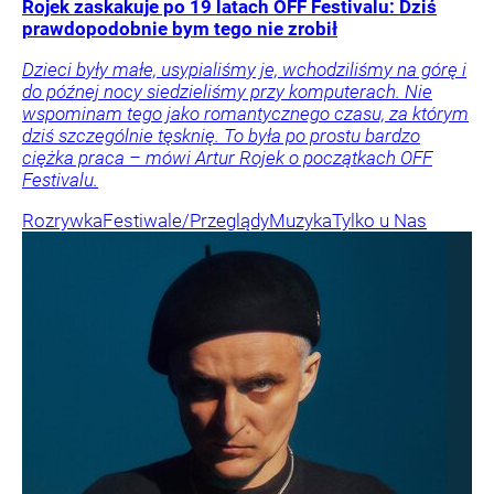
Rojek zaskakuje po 19 latach OFF Festivalu: Dziś
prawdopodobnie bym tego nie zrobił
Dzieci były małe, usypialiśmy je, wchodziliśmy na górę i
do późnej nocy siedzieliśmy przy komputerach. Nie
wspominam tego jako romantycznego czasu, za którym
dziś szczególnie tęsknię. To była po prostu bardzo
ciężka praca – mówi Artur Rojek o początkach OFF
Festivalu.
Rozrywka
Festiwale/Przeglądy
Muzyka
Tylko u Nas