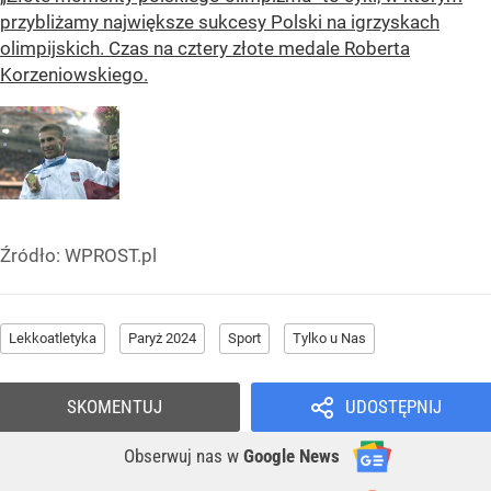
przybliżamy największe sukcesy Polski na igrzyskach
olimpijskich. Czas na cztery złote medale Roberta
Korzeniowskiego.
Źródło:
WPROST.pl
Lekkoatletyka
Paryż 2024
Sport
Tylko u Nas
SKOMENTUJ
UDOSTĘPNIJ
Obserwuj nas
w
Google News