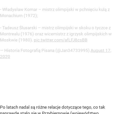
- Władysław Komar – mistrz olimpijski w pchnięciu kulą z
Monachium (1972);
- Tadeusz Ślusarski – mistrz olimpijski w skoku o tyczce z
Montrealu (1976) oraz wicemistrz z igrzysk olimpijskich w
Moskwie (1980).
pic.twitter.com/afLFJ8csBB
— Historia Fotografią Pisana (@Jan34733995)
August 17,
2020
Po latach nadal są różne relacje dotyczące tego, co tak
naprawdę stało się w Przybiernowie (województwo