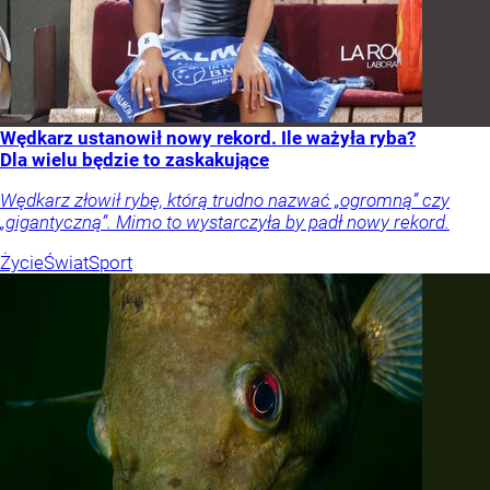
Wędkarz ustanowił nowy rekord. Ile ważyła ryba?
Dla wielu będzie to zaskakujące
Wędkarz złowił rybę, którą trudno nazwać „ogromną” czy
„gigantyczną”. Mimo to wystarczyła by padł nowy rekord.
Życie
Świat
Sport