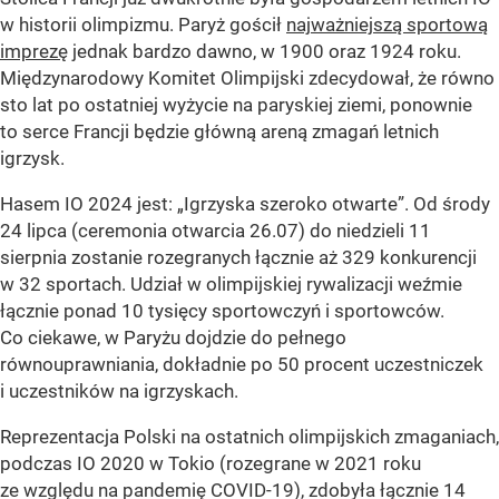
w historii olimpizmu. Paryż gościł
najważniejszą sportową
imprezę
jednak bardzo dawno, w 1900 oraz 1924 roku.
Międzynarodowy Komitet Olimpijski zdecydował, że równo
sto lat po ostatniej wyżycie na paryskiej ziemi, ponownie
to serce Francji będzie główną areną zmagań letnich
igrzysk.
Hasem IO 2024 jest: „Igrzyska szeroko otwarte”. Od środy
24 lipca (ceremonia otwarcia 26.07) do niedzieli 11
sierpnia zostanie rozegranych łącznie aż 329 konkurencji
w 32 sportach. Udział w olimpijskiej rywalizacji weźmie
łącznie ponad 10 tysięcy sportowczyń i sportowców.
Co ciekawe, w Paryżu dojdzie do pełnego
równouprawniania, dokładnie po 50 procent uczestniczek
i uczestników na igrzyskach.
Reprezentacja Polski na ostatnich olimpijskich zmaganiach,
podczas IO 2020 w Tokio (rozegrane w 2021 roku
ze względu na pandemię COVID-19), zdobyła łącznie 14