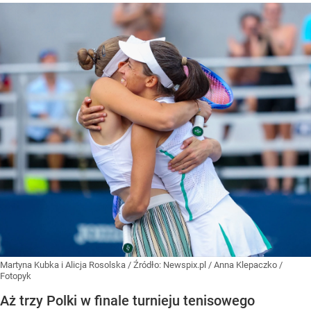
Martyna Kubka i Alicja Rosolska
/ Źródło:
Newspix.pl
/
Anna Klepaczko /
Fotopyk
Aż trzy Polki w finale turnieju tenisowego