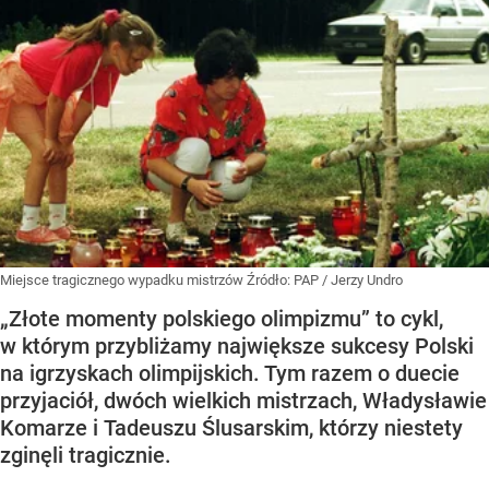
Miejsce tragicznego wypadku mistrzów
Źródło:
PAP
/
Jerzy Undro
„Złote momenty polskiego olimpizmu” to cykl,
w którym przybliżamy największe sukcesy Polski
na igrzyskach olimpijskich. Tym razem o duecie
przyjaciół, dwóch wielkich mistrzach, Władysławie
Komarze i Tadeuszu Ślusarskim, którzy niestety
zginęli tragicznie.