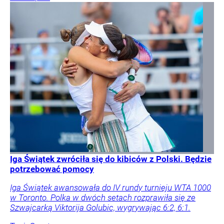
Iga Świątek zwróciła się do kibiców z Polski. Będzie
potrzebować pomocy
Iga Świątek awansowała do IV rundy turnieju WTA 1000
w Toronto. Polka w dwóch setach rozprawiła się ze
Szwajcarką Viktorija Golubic, wygrywając 6:2, 6:1.