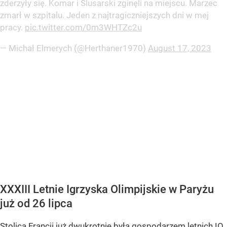
zderzyły się. Komar i Ślusarski zginęli na miejscu. Marzec
zmarł w szpitalu. Jeden z najtragiczniejszych dni w mej
pracy.
pic.twitter.com/0m3WHTZc2u
— Michał Elmerych (@Herthaner1970)
August 17, 2023
XXXIII Letnie Igrzyska Olimpijskie w Paryżu
już od 26 lipca
Stolica Francji już dwukrotnie była gospodarzem letnich IO