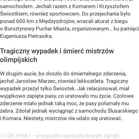
samochodem. Jechali razem z Komarem i Krzysztofem
Świostkiem, również sportowcem. Do przejechania było
ponad 600 km z Międzyzdrojów, wracali akurat z biegu
o Bursztynowy Puchar Miasta, organizowanym… ku pamięci
Eugeniusza Pietrasika.
Tragiczny wypadek i śmierć mistrzów
olimpijskich
W drugim aucie, bo doszło do śmiertelnego zderzenia,
jechał Jarosław Marzec, również lekkoatleta. Tragiczny
wypadek przeżył tylko Świostek. Jak relacjonował, miał
wyjątkowo zapięte pasy, co uratowało mu życie. Czołowe
zderzenie miało jednak taką moc, że pasy połamały mu
żebra. Zdołał jednak wyciągnąć z samochodu Ślusarskiego
i Komara. Niestety, mistrzów nie udało się uratować.
17.08.1998 r. - w wypadku samochodowym zginęli: