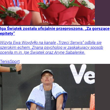
Iga Świątek została oficjalnie przeproszona. „Za gorszące
epitety”
Wizyta Ewa Woydyłło na kanale „Trzeci Serwis” odbiła się
szerokim echem. Znana psycholog w zaskakujący sposób
oceniła m.in. Igę Świątek oraz Arynę Sabalenkę.
Tenis
Sport