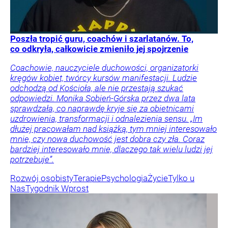
Poszła tropić guru, coachów i szarlatanów. To,
co odkryła, całkowicie zmieniło jej spojrzenie
Coachowie, nauczyciele duchowości, organizatorki
kręgów kobiet, twórcy kursów manifestacji. Ludzie
odchodzą od Kościoła, ale nie przestają szukać
odpowiedzi. Monika Sobień-Górska przez dwa lata
sprawdzała, co naprawdę kryje się za obietnicami
uzdrowienia, transformacji i odnalezienia sensu. „Im
dłużej pracowałam nad książką, tym mniej interesowało
mnie, czy nowa duchowość jest dobra czy zła. Coraz
bardziej interesowało mnie, dlaczego tak wielu ludzi jej
potrzebuje”.
Rozwój osobisty
Terapie
Psychologia
Życie
Tylko u
Nas
Tygodnik Wprost