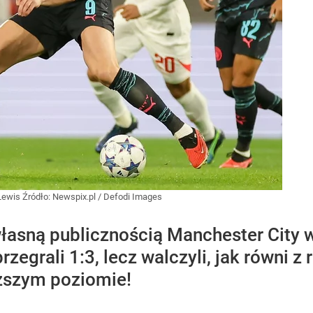
 Lewis
Źródło:
Newspix.pl
/
Defodi Images
łasną publicznością Manchester City w 
zegrali 1:3, lecz walczyli, jak równi z
ższym poziomie!