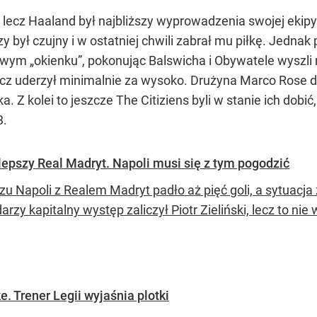
, lecz Haaland był najbliższy wyprowadzenia swojej ekip
 był czujny i w ostatniej chwili zabrał mu piłkę. Jednak 
prawym „okienku”, pokonując Balswicha i Obywatele wysz
 lecz uderzył minimalnie za wysoko. Drużyna Marco Ros
ka. Z kolei to jeszcze The Citiziens byli w stanie ich do
3.
 lepszy Real Madryt. Napoli musi się z tym pogodzić
u Napoli z Realem Madryt padło aż pięć goli, a sytuacja
rzy kapitalny występ zaliczył Piotr Zieliński, lecz to nie
. Trener Legii wyjaśnia plotki