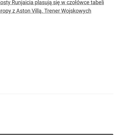
ty Runjaicia plasują się w czołówce tabeli
uropy z Aston Villą. Trener Wojskowych