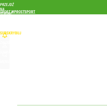
PRZEJDŹ
Udostępnij
0
Skomentuj
NA
SPORT WPROST
STRONĘ
GŁÓWNĄ
PIŁKA NOŻNA
SIATKÓWKA
TENIS
LEKKOATLETYKA
SKOKI NARCIAR
WPROST.PL
SUBSKRYBUJ
ZALOGUJ
SZUKAJ
MENU