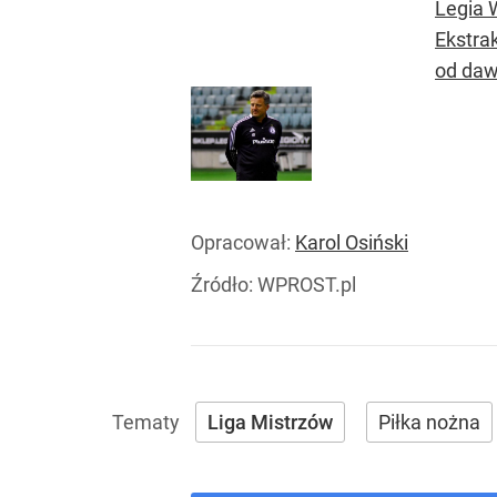
Legia 
Ekstrak
od daw
Opracował:
Karol Osiński
Źródło:
WPROST.pl
Liga Mistrzów
Piłka nożna