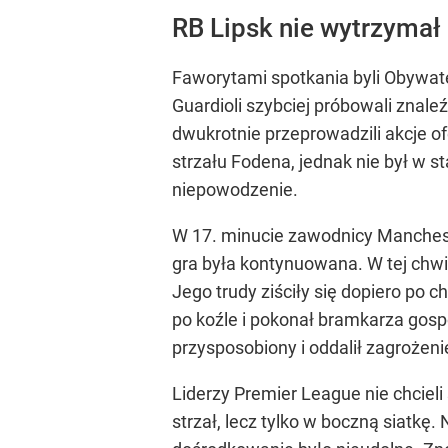
RB Lipsk nie wytrzymał
Faworytami spotkania byli Obywate
Guardioli szybciej próbowali znale
dwukrotnie przeprowadzili akcje o
strzału Fodena, jednak nie był w 
niepowodzenie.
W 17. minucie zawodnicy Manchester
gra była kontynuowana. W tej chwil
Jego trudy ziściły się dopiero po c
po koźle i pokonał bramkarza gosp
przysposobiony i oddalił zagrożeni
Liderzy Premier League nie chciel
strzał, lecz tylko w boczną siatkę.