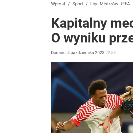
Wprost
/
Sport
/
Liga Mistrzów UEFA
Kapitalny me
O wyniku prze
Dodano:
4
października
2023
22:53