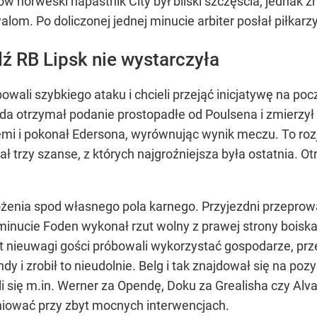
 norweski napastnik City był bliski szczęścia, jednak znó
m. Po doliczonej jednej minucie arbiter posłał piłkarzy
 RB Lipsk nie wystarczyła
ali szybkiego ataku i chcieli przejąć inicjatywę na począ
a otrzymał podanie prostopadłe od Poulsena i zmierzył
emi i pokonał Edersona, wyrównując wynik meczu. To rozju
ł trzy szanse, z których najgroźniejsza była ostatnia. O
rożenia spod własnego pola karnego. Przyjezdni przeprowad
 minucie Foden wykonał rzut wolny z prawej strony boiska
 nieuwagi gości próbowali wykorzystać gospodarze, prz
 i zrobił to nieudolnie. Belg i tak znajdował się na poz
i się m.in. Werner za Opendę, Doku za Grealisha czy Alva
eniować przy zbyt mocnych interwencjach.