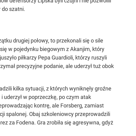
w defensorzy Lipska byli czujni i nie pozwolili
 do szatni.
tku drugiej połowy, to przekonali się o sile
 się w pojedynku biegowym z Akanjim, który
szyło piłkarzy Pepa Guardioli, którzy ruszyli
trzymał precyzyjne podanie, ale uderzył tuż obok
zili kilka sytuacji, z których wyniknęły groźne
 i uderzył w poprzeczkę, po czym atak
eprowadzając kontrę, ale Forsberg, zamiast
ycji spalonej. Obaj szkoleniowcy przeprowadzili
rez za Fodena. Gra zrobiła się agresywna, gdyż