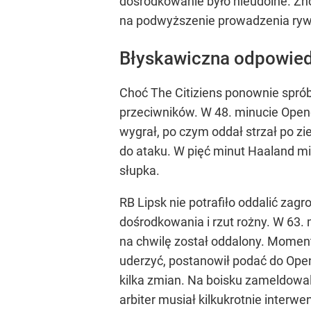
dośrodkowanie było nieudolne. Znów
na podwyższenie prowadzenia rywalo
Błyskawiczna odpowiedź
Choć The Citiziens ponownie spróbow
przeciwników. W 48. minucie Opend
wygrał, po czym oddał strzał po zi
do ataku. W pięć minut Haaland mia
słupka.
RB Lipsk nie potrafiło oddalić zag
dośrodkowania i rzut rożny. W 63.
na chwilę został oddalony. Moment
uderzyć, postanowił podać do Opendy
kilka zmian. Na boisku zameldowal
arbiter musiał kilkukrotnie interw