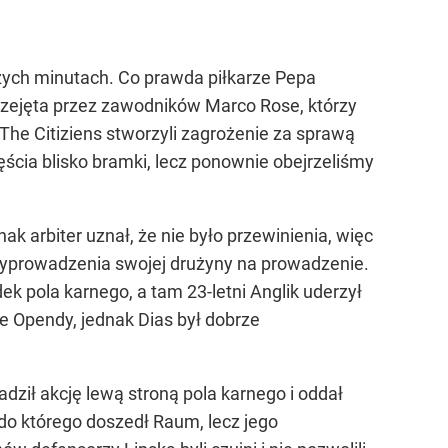
szych minutach. Co prawda piłkarze Pepa
 przejęta przez zawodników Marco Rose, którzy
he Citiziens stworzyli zagrożenie za sprawą
ścia blisko bramki, lecz ponownie obejrzeliśmy
k arbiter uznał, że nie było przewinienia, więc
i wyprowadzenia swojej drużyny na prowadzenie.
dek pola karnego, a tam 23-letni Anglik uderzył
e Opendy, jednak Dias był dobrze
dził akcję lewą stroną pola karnego i oddał
, do którego doszedł Raum, lecz jego