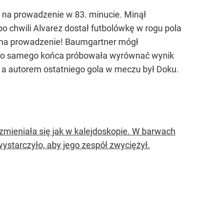
y na prowadzenie w 83. minucie. Minął
po chwili Alvarez dostał futbolówkę w rogu pola
li na prowadzenie! Baumgartner mógł
e do samego końca próbowała wyrównać wynik
bić, a autorem ostatniego gola w meczu był Doku.
 zmieniała się jak w kalejdoskopie. W barwach
 wystarczyło, aby jego zespół zwyciężył.