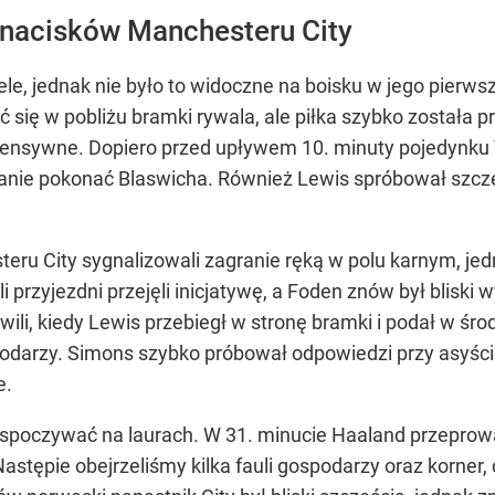
 nacisków Manchesteru City
le, jednak nie było to widoczne na boisku w jego pierw
źć się w pobliżu bramki rywala, ale piłka szybko została
fensywne. Dopiero przed upływem 10. minuty pojedynku T
stanie pokonać Blaswicha. Również Lewis spróbował szczę
u City sygnalizowali zagranie ręką w polu karnym, jedna
i przyjezdni przejęli inicjatywę, a Foden znów był blisk
hwili, kiedy Lewis przebiegł w stronę bramki i podał w śro
odarzy. Simons szybko próbował odpowiedzi przy asyści
e.
i spoczywać na laurach. W 31. minucie Haaland przeprowa
 Następie obejrzeliśmy kilka fauli gospodarzy oraz korner