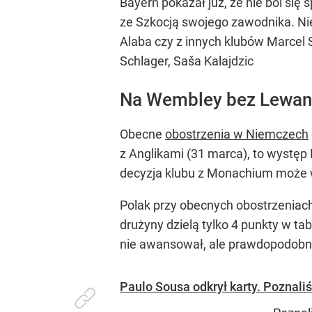
Bayern pokazał już, że nie boi się
ze Szkocją swojego zawodnika. Ni
Alaba czy z innych klubów Marcel S
Schlager, Saša Kalajdzic
Na Wembley bez Lewa
Obecne
obostrzenia w Niemczech
z Anglikami (31 marca), to występ
decyzja klubu z Monachium może wz
Polak przy obecnych obostrzeniac
drużyny dzielą tylko 4 punkty w ta
nie awansował, ale prawdopodobni
Paulo Sousa odkrył karty. Pozna