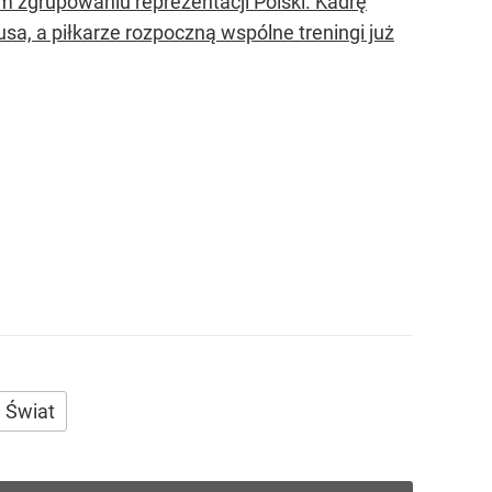
 zgrupowaniu reprezentacji Polski. Kadrę
sa, a piłkarze rozpoczną wspólne treningi już
Świat