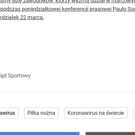
iśmy listę zawodników, którzy wezmą udział w marcowym
ł podczas poniedziałkowej konferencji prasowej Paulo Sou
edziałek 22 marca.
ląd Sportowy
awirus
Piłka nożna
Koronawirus na świecie