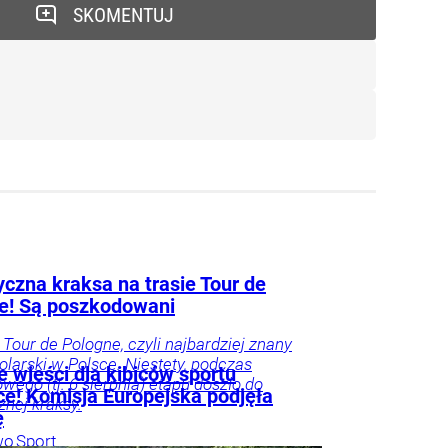
SKOMENTUJ
yczna kraksa na trasie Tour de
e! Są poszkodowani
 Tour de Pologne, czyli najbardziej znany
olarski w Polsce. Niestety, podczas
 wieści dla kibiców sportu
wego (tj. 6 sierpnia) etapu doszło do
ce! Komisja Europejska podjęła
znej kraksy.
ę
wo
Sport