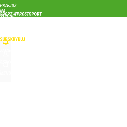
PRZEJDŹ
Udostępnij
0
Skomentuj
NA
SPORT WPROST
STRONĘ
GŁÓWNĄ
PIŁKA NOŻNA
SIATKÓWKA
TENIS
LEKKOATLETYKA
SKOKI NARCIAR
Vistula x LOT: Elegancja w podróży. Premiera wspó
WPROST.PL
SUBSKRYBUJ
dodaj
ZALOGUJ
Wróbel: Wywiad z Woydyłło o Idze Świątek obnaży
SZUKAJ
MENU
dodaj
Iga Świątek została oficjalnie przeproszona. „Za g
dodaj