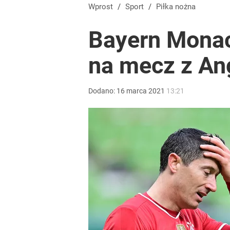
Świetne wieści dla kibiców sportu w Polsce! Komis
Wprost
/
Sport
/
Piłka nożna
Bayern Monac
dodaj
na mecz z Ang
Nawrocki ma szansę na drugą kadencję? Tak ocenil
Dodano:
16
marca
2021
13:21
10
Farmacja: wzrost pod presją. co czeka branżę do 
dodaj