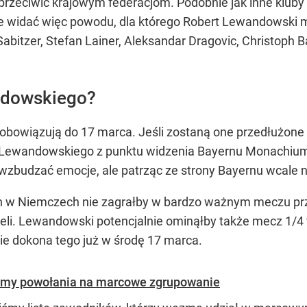
 sprzeciwić krajowym federacjom. Podobnie jak inne klub
e widać więc powodu, dla którego Robert Lewandowski m
abitzer, Stefan Lainer, Aleksandar Dragovic, Christoph 
ndowskiego?
obowiązują do 17 marca. Jeśli zostaną one przedłużone 
 Lewandowskiego z punktu widzenia Bayernu Monachium b
budzać emocje, ale patrząc ze strony Bayernu wcale nie
h w Niemczech nie zagrałby w bardzo ważnym meczu prze
beli. Lewandowski potencjalnie ominąłby także mecz 1/4 f
e dokona tego już w środę 17 marca.
liśmy powołania na marcowe zgrupowanie