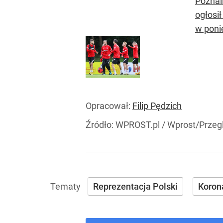
Poznal
ogłosi
w poni
Opracował:
Filip Pędzich
Źródło:
WPROST.pl
/
Wprost/Przeg
Reprezentacja Polski
Koron