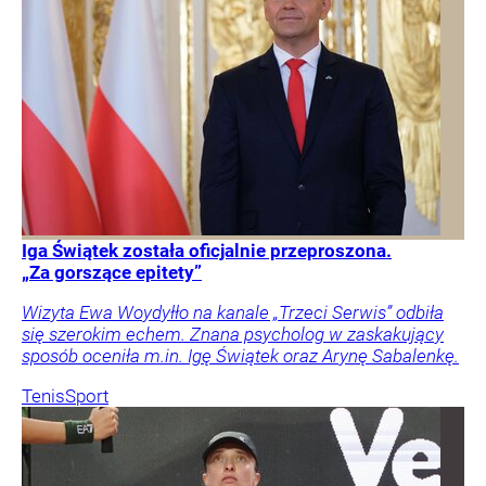
Iga Świątek została oficjalnie przeproszona.
„Za gorszące epitety”
Wizyta Ewa Woydyłło na kanale „Trzeci Serwis” odbiła
się szerokim echem. Znana psycholog w zaskakujący
sposób oceniła m.in. Igę Świątek oraz Arynę Sabalenkę.
Tenis
Sport