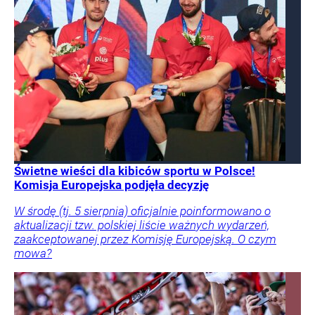
Świetne wieści dla kibiców sportu w Polsce!
Komisja Europejska podjęła decyzję
W środę (tj. 5 sierpnia) oficjalnie poinformowano o
aktualizacji tzw. polskiej liście ważnych wydarzeń,
zaakceptowanej przez Komisję Europejską. O czym
mowa?