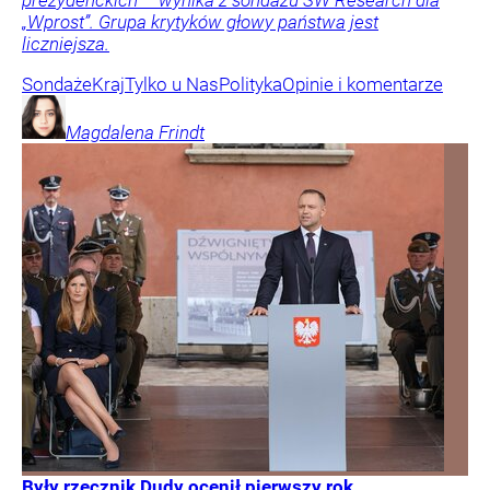
„Wprost”. Grupa krytyków głowy państwa jest
liczniejsza.
Sondaże
Kraj
Tylko u Nas
Polityka
Opinie i komentarze
Magdalena
Frindt
Były rzecznik Dudy ocenił pierwszy rok