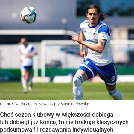
Oskar Zawada
Źródło:
Newspix.pl
/
Marta Badowska
Choć sezon klubowy w większości dobiega
lub dobiegł już końca, to nie brakuje klasycznych
podsumowań i rozdawania indywidualnych