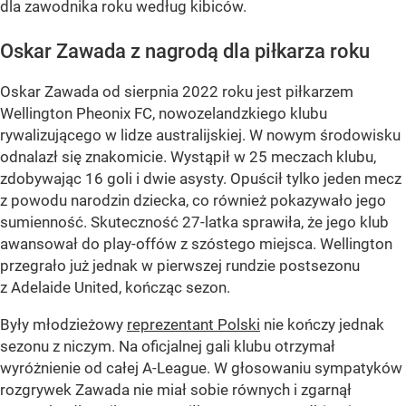
dla zawodnika roku według kibiców.
Oskar Zawada z nagrodą dla piłkarza roku
Oskar Zawada od sierpnia 2022 roku jest piłkarzem
Wellington Pheonix FC, nowozelandzkiego klubu
rywalizującego w lidze australijskiej. W nowym środowisku
odnalazł się znakomicie. Wystąpił w 25 meczach klubu,
zdobywając 16 goli i dwie asysty. Opuścił tylko jeden mecz
z powodu narodzin dziecka, co również pokazywało jego
sumienność. Skuteczność 27-latka sprawiła, że jego klub
awansował do play-offów z szóstego miejsca. Wellington
przegrało już jednak w pierwszej rundzie postsezonu
z Adelaide United, kończąc sezon.
Były młodzieżowy
reprezentant Polski
nie kończy jednak
sezonu z niczym. Na oficjalnej gali klubu otrzymał
wyróżnienie od całej A-League. W głosowaniu sympatyków
rozgrywek Zawada nie miał sobie równych i zgarnął