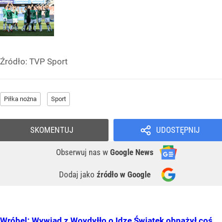
Źródło:
TVP Sport
Piłka nożna
Sport
SKOMENTUJ
UDOSTĘPNIJ
Obserwuj nas
w
Google News
Dodaj jako
źródło w Google
Wróbel: Wywiad z Woydyłło o Idze Świątek obnażył coś